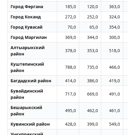
Город Фергана
185,0
120,0
363,0
4
Город Коканд
272,0
252,0
324,0
3
Город Кувасай
70,0
65,0
354,0
2
Город Маpгилан
369,0
344,0
300,0
2
Алтыарыкский
378,0
353,0
518,0
4
район
Куштепинский
788,0
735,0
466,0
4
район
Багдадский район
414,0
386,0
419,0
6
Бувайдинский
717,0
669,0
491,0
4
район
Бешарыкский
495,0
462,0
461,0
4
район
Кувинский район
428,0
399,0
549,0
7
Учкуприкский