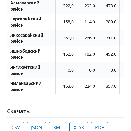
Алмазарский
322,0
292,0
478,0
5
район
Сергелийский
158,0
114,0
289,0
4
район
Яккасарайский
360,0
266,0
311,0
2
район
Яшнободский
152,0
182,0
492,0
5
район
Янгихаётский
0,0
0,0
0,0
район
Чиланзарский
153,0
224,0
357,0
2
район
Скачать
CSV
JSON
XML
XLSX
PDF