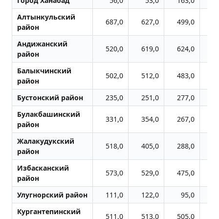
Город Ханабад
56,0
53,0
163,0
1
Алтынкульский
687,0
627,0
499,0
6
район
Андижанский
520,0
619,0
624,0
6
район
Балыкчинский
502,0
512,0
483,0
4
район
Бустонский район
235,0
251,0
277,0
2
Булакбашинский
331,0
354,0
267,0
4
район
Жалакудукский
518,0
405,0
288,0
5
район
Избасканский
573,0
529,0
475,0
5
район
Улугноpский район
111,0
122,0
95,0
1
Кургантепинский
511,0
513,0
505,0
5