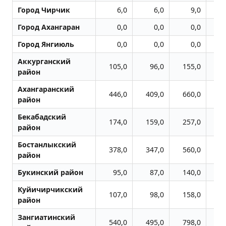
Город Чиpчик
6,0
6,0
9,0
Город Ахангаран
0,0
0,0
0,0
Город Янгиюль
0,0
0,0
0,0
Аккурганский
105,0
96,0
155,0
3
район
Ахангаранский
446,0
409,0
660,0
5
район
Бекабадский
174,0
159,0
257,0
2
район
Бостанлыкский
378,0
347,0
560,0
5
район
Букинский район
95,0
87,0
140,0
2
Куйичирчикский
107,0
98,0
158,0
1
район
Зангиатинский
540,0
495,0
798,0
10