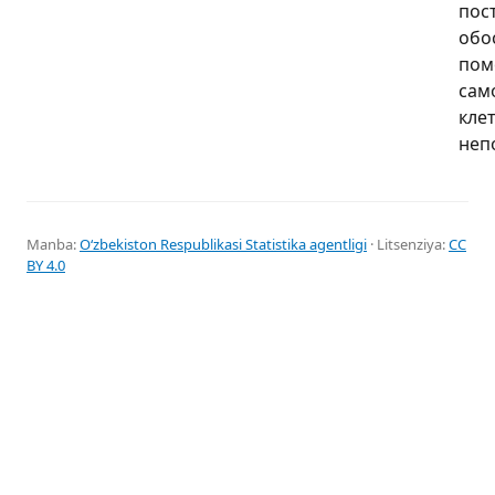
пос
обо
пом
сам
кле
неп
Manba:
Oʻzbekiston Respublikasi Statistika agentligi
· Litsenziya:
CC
BY 4.0