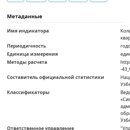
Метаданные
Имя индикатора
Кол
ква
Периодичность
год
Единица измерения
еди
Методы расчета
http
-43_
Составитель официальной статистики
Нац
Узб
Классификаторы
Вед
«Си
адм
обр
Узб
Ответственное управление
"Уп