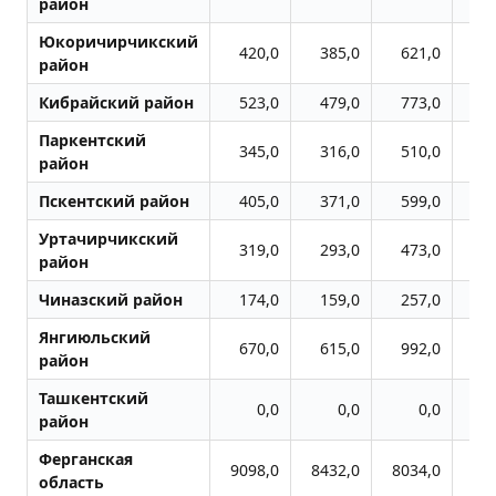
район
Юкоричирчикский
420,0
385,0
621,0
6
район
Кибрайский район
523,0
479,0
773,0
5
Паркентский
345,0
316,0
510,0
5
район
Пскентский район
405,0
371,0
599,0
5
Уртачирчикский
319,0
293,0
473,0
4
район
Чиназский район
174,0
159,0
257,0
2
Янгиюльский
670,0
615,0
992,0
16
район
Ташкентский
0,0
0,0
0,0
район
Ферганская
9098,0
8432,0
8034,0
83
область