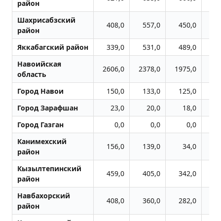
район
Шахрисабзский
408,0
557,0
450,0
5
район
Яккабагский район
339,0
531,0
489,0
5
Навоийская
2606,0
2378,0
1975,0
22
область
Город Навои
150,0
133,0
125,0
2
Город Заpафшан
23,0
20,0
18,0
Город Газган
0,0
0,0
0,0
Канимехский
156,0
139,0
34,0
район
Кызылтепинский
459,0
405,0
342,0
5
район
Навбахорский
408,0
360,0
282,0
2
район