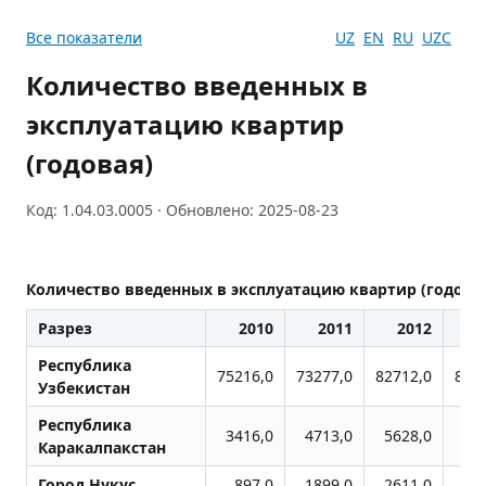
Все показатели
UZ
EN
RU
UZC
Количество введенных в
эксплуатацию квартир
(годовая)
Код: 1.04.03.0005 · Обновлено: 2025-08-23
Количество введенных в эксплуатацию квартир (годова
Разрез
2010
2011
2012
2
Республика
75216,0
73277,0
82712,0
850
Узбекистан
Республика
3416,0
4713,0
5628,0
56
Каракалпакстан
Город Нукус
897,0
1899,0
2611,0
27