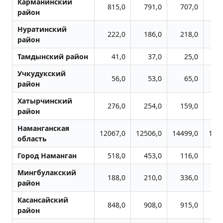
Карманинский
815,0
791,0
707,0
5
район
Нуратинский
222,0
186,0
218,0
2
район
Тамдынский район
41,0
37,0
25,0
Учкудукский
56,0
53,0
65,0
район
Хатырчинский
276,0
254,0
159,0
1
район
Наманганская
12067,0
12506,0
14499,0
117
область
Город Наманган
518,0
453,0
116,0
3
Мингбулакский
188,0
210,0
336,0
2
район
Касансайский
848,0
908,0
915,0
8
район