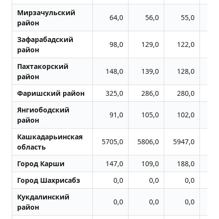
Мирзачульский
64,0
56,0
55,0
район
Зафарабадский
98,0
129,0
122,0
1
район
Пахтакорский
148,0
139,0
128,0
1
район
Фаришский район
325,0
286,0
280,0
3
Янгиободский
91,0
105,0
102,0
1
район
Кашкадарьинская
5705,0
5806,0
5947,0
61
область
Город Карши
147,0
109,0
188,0
1
Город Шахрисабз
0,0
0,0
0,0
Кукдалинский
0,0
0,0
0,0
район