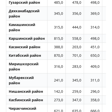
Гузарский район
485,0
478,0
498,0
5
Дехканабадский
345,0
356,0
369,0
3
район
Камашинский
315,0
444,0
314,0
2
район
Каршинский район
815,0
558,0
498,0
5
Касанский район
388,0
203,0
451,0
4
Китабский район
870,0
701,0
650,0
6
Миришкорский
316,0
283,0
409,0
3
район
Мубарекский
241,0
345,0
311,0
3
район
Нишанский район
142,0
259,0
296,0
2
Касбинский район
273,0
347,0
358,0
3
Чиракчинский
621,0
635,0
666,0
6