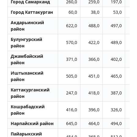
Город Самарканд
260,0
259,0
197,0
2
Город Каттакурган
60,0
38,0
53,0
Акдарьинский
622,0
488,0
497,0
6
район
Булунгурский
570,0
422,0
489,0
5
район
Джамбайский
371,0
366,0
402,0
3
район
Иштыханский
505,0
451,0
465,0
5
район
Каттакурганский
247,0
418,0
387,0
2
район
Кошрабадский
416,0
396,0
326,0
4
район
Нарпайский район
645,0
464,0
494,0
6
Пайарыкский
454,0
368,0
512,0
4