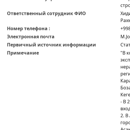
стр
Oтветственный сотрудник ФИО
Хид
Рах
Номер телефона :
+998
Электронная почта
M.J
Первичный источник информации
Ста
Примечание
"В 
экс
нер
рег
Кара
Боз
Кег
- В 
вхо
2. В
гор
Асак