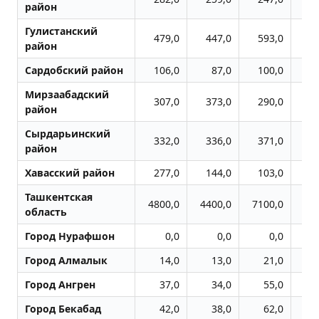
район
Гулистанский
479,0
447,0
593,0
5
район
Сардобский район
106,0
87,0
100,0
1
Мирзаабадский
307,0
373,0
290,0
3
район
Сырдарьинский
332,0
336,0
371,0
3
район
Хавасский район
277,0
144,0
103,0
1
Ташкентская
4800,0
4400,0
7100,0
81
область
Город Нурафшон
0,0
0,0
0,0
Город Алмалык
14,0
13,0
21,0
Город Ангрен
37,0
34,0
55,0
1
Город Бекабад
42,0
38,0
62,0