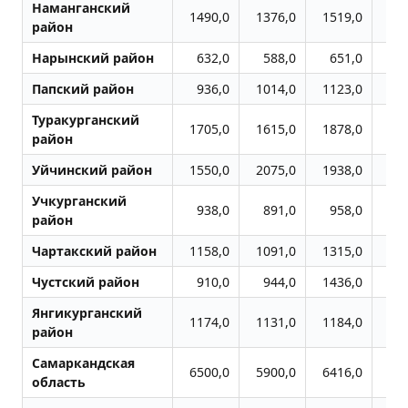
Наманганский
1490,0
1376,0
1519,0
14
район
Нарынский район
632,0
588,0
651,0
6
Папский район
936,0
1014,0
1123,0
11
Туракурганский
1705,0
1615,0
1878,0
15
район
Уйчинский район
1550,0
2075,0
1938,0
12
Учкурганский
938,0
891,0
958,0
8
район
Чартакский район
1158,0
1091,0
1315,0
12
Чустский район
910,0
944,0
1436,0
11
Янгикурганский
1174,0
1131,0
1184,0
10
район
Самаркандская
6500,0
5900,0
6416,0
67
область