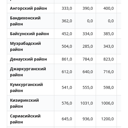
Ангорский район
333,0
390,0
400,0
4
Бандихонский
362,0
0,0
0,0
район
Байсунский район
452,0
334,0
385,0
4
Музрабадский
504,0
285,0
343,0
3
район
Денауский район
861,0
784,0
823,0
7
Джаркурганский
612,0
640,0
716,0
7
район
Кумкурганский
541,0
555,0
598,0
6
район
Кизирикский
576,0
1031,0
1006,0
10
район
Сариасийский
645,0
936,0
1200,0
10
район