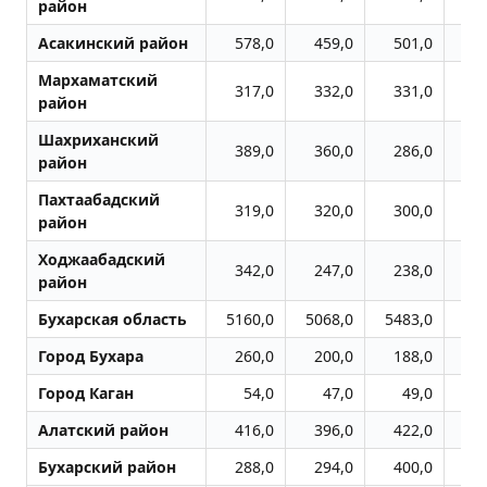
район
Асакинский район
578,0
459,0
501,0
5
Мархаматский
317,0
332,0
331,0
3
район
Шахриханский
389,0
360,0
286,0
3
район
Пахтаабадский
319,0
320,0
300,0
3
район
Ходжаабадский
342,0
247,0
238,0
2
район
Бухарская область
5160,0
5068,0
5483,0
54
Город Бухара
260,0
200,0
188,0
2
Город Каган
54,0
47,0
49,0
Алатский район
416,0
396,0
422,0
4
Бухарский район
288,0
294,0
400,0
4