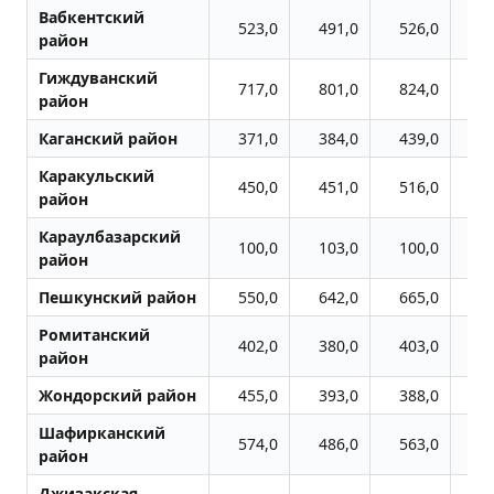
Вабкентский
523,0
491,0
526,0
5
район
Гиждуванский
717,0
801,0
824,0
8
район
Каганский район
371,0
384,0
439,0
4
Каракульский
450,0
451,0
516,0
5
район
Караулбазарский
100,0
103,0
100,0
район
Пешкунский район
550,0
642,0
665,0
6
Ромитанский
402,0
380,0
403,0
3
район
Жондоpский район
455,0
393,0
388,0
3
Шафирканский
574,0
486,0
563,0
5
район
Джизакская