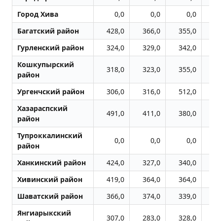
Город Хива
0,0
0,0
0,0
Багатский район
428,0
366,0
355,0
3
Гурленский район
324,0
329,0
342,0
3
Кошкупырский
318,0
323,0
355,0
3
район
Ургенчский район
306,0
316,0
512,0
5
Хазараспский
491,0
411,0
380,0
4
район
Тупроккалинский
0,0
0,0
0,0
район
Ханкинский район
424,0
327,0
340,0
3
Хивинский район
419,0
364,0
364,0
3
Шаватский район
366,0
374,0
339,0
3
Янгиарыкский
307,0
283,0
328,0
3