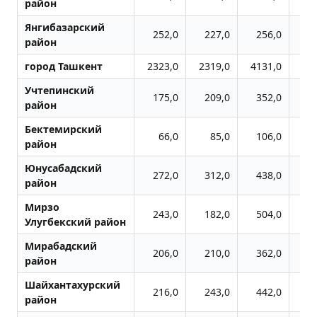
район
Янгибазарский
252,0
227,0
256,0
2
район
город Ташкент
2323,0
2319,0
4131,0
47
Учтепинский
175,0
209,0
352,0
4
район
Бектемирский
66,0
85,0
106,0
1
район
Юнусабадский
272,0
312,0
438,0
7
район
Мирзо
243,0
182,0
504,0
5
Улугбекский район
Мирабадский
206,0
210,0
362,0
3
район
Шайхантахурский
216,0
243,0
442,0
4
район