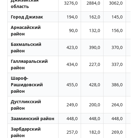
3276,0
2884,0
3062,0
33
область
Город Джизак
194,0
162,0
145,0
1
Арнасайский
90,0
132,0
156,0
1
район
Бахмальский
423,0
390,0
370,0
3
район
Галляаральский
434,0
227,0
337,0
3
район
Шароф-
Рашидовский
455,0
428,0
386,0
4
район
Дустликский
249,0
200,0
264,0
2
район
Зааминский район
448,0
448,0
448,0
4
Зарбдарский
257,0
182,0
269,0
3
район