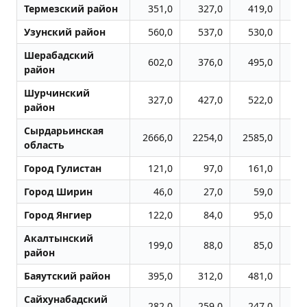
Термезский район
351,0
327,0
419,0
4
Узунский район
560,0
537,0
530,0
5
Шерабадский
602,0
376,0
495,0
6
район
Шурчинский
327,0
427,0
522,0
6
район
Сырдарьинская
2666,0
2254,0
2585,0
27
область
Город Гулистан
121,0
97,0
161,0
1
Город Ширин
46,0
27,0
59,0
Город Янгиер
122,0
84,0
95,0
1
Акалтынский
199,0
88,0
85,0
район
Баяутский район
395,0
312,0
481,0
6
Сайхунабадский
282,0
259,0
247,0
1