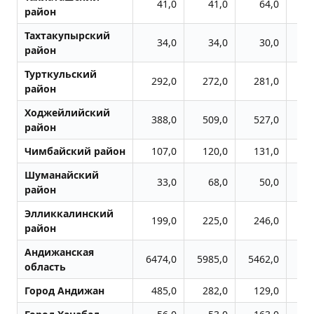
41,0
41,0
64,0
район
Тахтакупырский
34,0
34,0
30,0
район
Турткульский
292,0
272,0
281,0
2
район
Ходжейлийский
388,0
509,0
527,0
5
район
Чимбайский район
107,0
120,0
131,0
Шуманайский
33,0
68,0
50,0
район
Элликкалинский
199,0
225,0
246,0
2
район
Андижанская
6474,0
5985,0
5462,0
66
область
Город Андижан
485,0
282,0
129,0
5