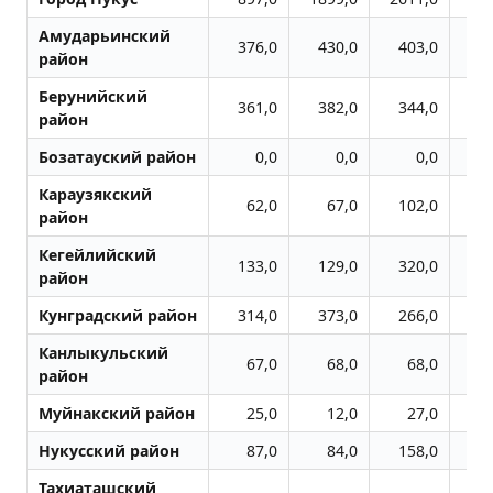
Амударьинский
376,0
430,0
403,0
3
район
Берунийский
361,0
382,0
344,0
3
район
Бозатауский район
0,0
0,0
0,0
Караузякский
62,0
67,0
102,0
1
район
Кегейлийский
133,0
129,0
320,0
1
район
Кунградский район
314,0
373,0
266,0
2
Канлыкульский
67,0
68,0
68,0
район
Муйнакский район
25,0
12,0
27,0
Нукусский район
87,0
84,0
158,0
1
Тахиаташский