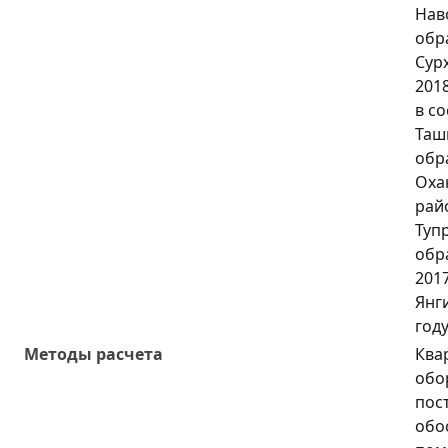
Наво
обра
Сур
201
в со
Ташк
обр
Оха
райо
Туп
обра
2017
Янг
году
Методы расчета
Ква
обо
пос
обо