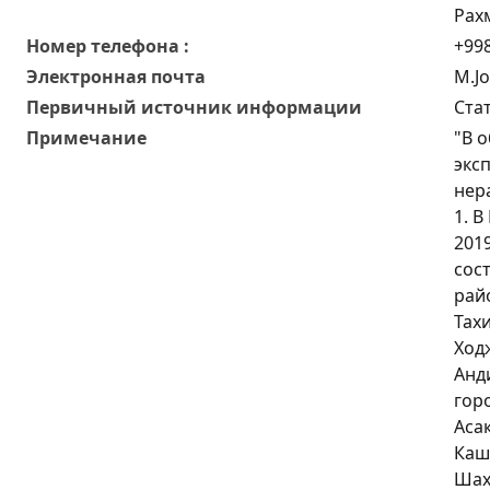
Рах
Номер телефона :
+998
Электронная почта
M.J
Первичный источник информации
Ста
Примечание
"В 
экс
нер
1. В
201
сос
райо
Тах
Ход
Анди
гор
Асак
Каш
Шахр