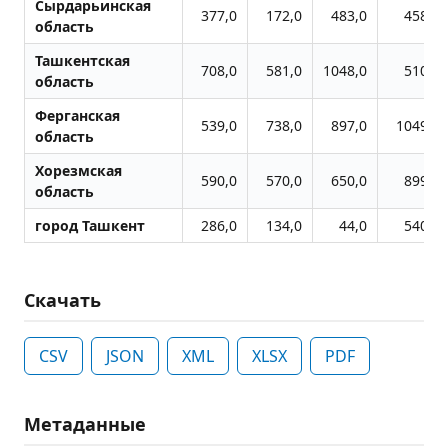
Сырдарьинская
377,0
172,0
483,0
458,0
область
Ташкентская
708,0
581,0
1048,0
510,0
область
Ферганская
539,0
738,0
897,0
1049,0
область
Хорезмская
590,0
570,0
650,0
899,0
область
город Ташкент
286,0
134,0
44,0
540,0
Скачать
CSV
JSON
XML
XLSX
PDF
Метаданные