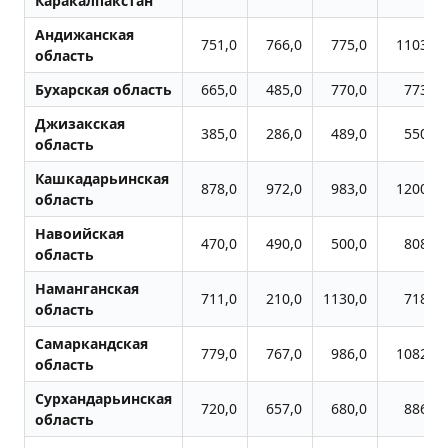
Каракалпакстан
Андижанская
751,0
766,0
775,0
1103,0
область
Бухарская область
665,0
485,0
770,0
773,0
Джизакская
385,0
286,0
489,0
550,0
область
Кашкадарьинская
878,0
972,0
983,0
1200,0
область
Навоийская
470,0
490,0
500,0
808,0
область
Наманганская
711,0
210,0
1130,0
718,0
область
Самаркандская
779,0
767,0
986,0
1082,0
область
Сурхандарьинская
720,0
657,0
680,0
886,0
область