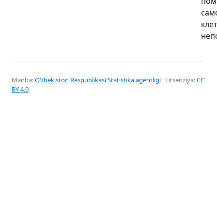
пом
сам
кле
неп
Manba:
Oʻzbekiston Respublikasi Statistika agentligi
· Litsenziya:
CC
BY 4.0