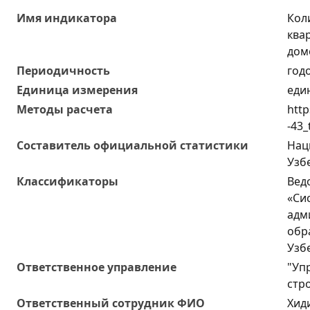
Имя индикатора
Кол
ква
дом
Периодичность
год
Единица измерения
еди
Методы расчета
http
-43_
Составитель официальной статистики
Нац
Узб
Классификаторы
Вед
«Си
адм
обр
Узб
Ответственное управление
"Уп
стр
Oтветственный сотрудник ФИО
Хид