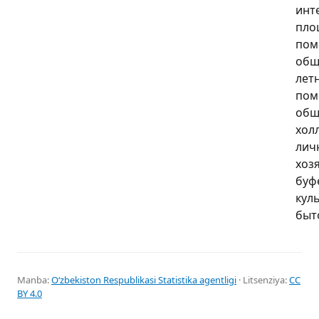
инт
пло
пом
общ
лет
пом
общ
хол
лич
хоз
буф
кул
быт
Manba:
Oʻzbekiston Respublikasi Statistika agentligi
· Litsenziya:
CC
BY 4.0