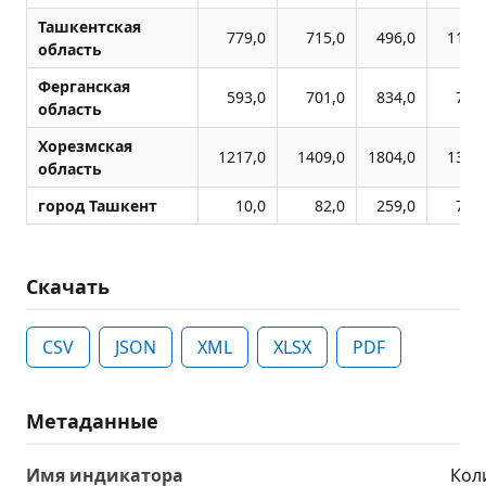
Ташкентская
779,0
715,0
496,0
1128
область
Ферганская
593,0
701,0
834,0
785
область
Хорезмская
1217,0
1409,0
1804,0
1330
область
город Ташкент
10,0
82,0
259,0
701
Скачать
CSV
JSON
XML
XLSX
PDF
Метаданные
Имя индикатора
Кол