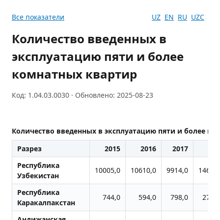
Все показатели
UZ
EN
RU
UZC
Количество введенных в
эксплуатацию пяти и более
комнатных квартир
Код: 1.04.03.0030 · Обновлено: 2025-08-23
Количество введенных в эксплуатацию пяти и более ко
Разрез
2015
2016
2017
201
Республика
10005,0
10610,0
9914,0
14605
Узбекистан
Республика
744,0
594,0
798,0
2702
Каракалпакстан
Андижанская