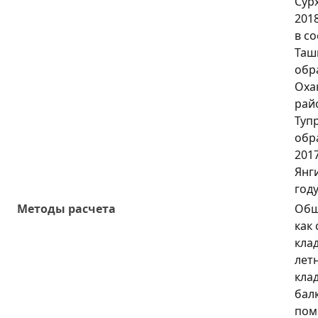
Сур
201
в со
Ташк
обр
Оха
райо
Туп
обра
2017
Янг
году
Методы расчета
Общ
как
кла
лет
кла
бал
пом