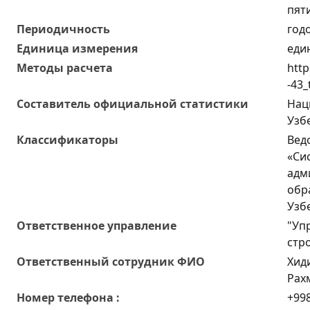
пят
Периодичность
год
Единица измерения
еди
Методы расчета
http
-43_
Составитель официальной статистики
Нац
Узб
Классификаторы
Вед
«Си
адм
обр
Узб
Ответственное управление
"Уп
стр
Oтветственный сотрудник ФИО
Хид
Рах
Номер телефона :
+998