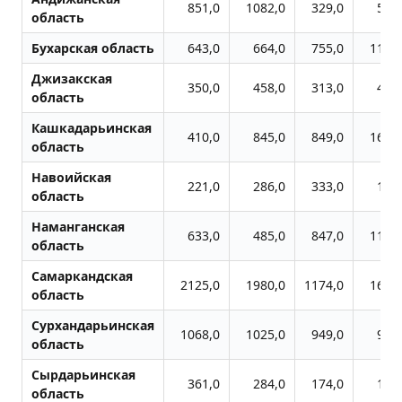
851,0
1082,0
329,0
549
область
Бухарская область
643,0
664,0
755,0
1191
Джизакская
350,0
458,0
313,0
492
область
Кашкадарьинская
410,0
845,0
849,0
1688
область
Навоийская
221,0
286,0
333,0
180
область
Наманганская
633,0
485,0
847,0
1124
область
Самаркандская
2125,0
1980,0
1174,0
1608
область
Сурхандарьинская
1068,0
1025,0
949,0
973
область
Сырдарьинская
361,0
284,0
174,0
154
область