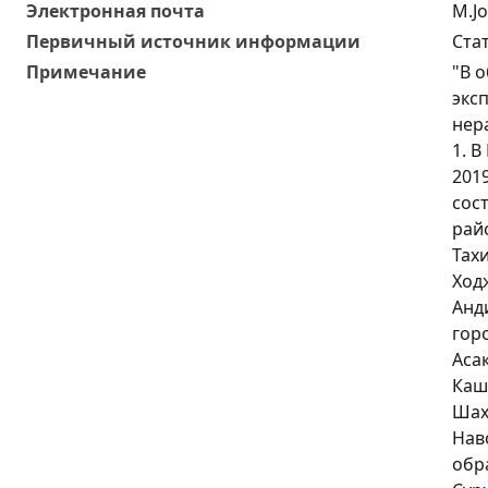
Электронная почта
M.J
Первичный источник информации
Ста
Примечание
"В 
экс
нер
1. В
201
сос
райо
Тах
Ход
Анди
гор
Асак
Каш
Шахр
Наво
обра