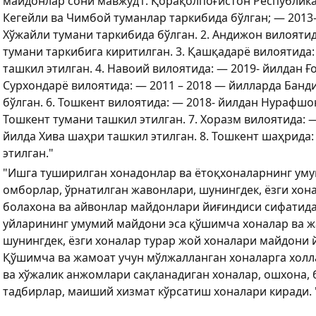
майдонлар сони мавжуд1. Қорақолпоғистон Республикас
Кегейли ва Чимбой туманлар таркибида бўлган; — 2013
Хўжайли тумани таркибида бўлган. 2. Андижон вилоятид
тумани таркибига киритилган. 3. Қашқадарё вилоятида
ташкил этилган. 4. Навоий вилоятида: — 2019- йилдан Ғо
Сурхондарё вилоятида: — 2011 – 2018 — йилларда Банд
бўлган. 6. Тошкент вилоятида: — 2018- йилдан Нурафшо
Тошкент тумани ташкил этилган. 7. Хоразм вилоятида: 
йилда Хива шаҳри ташкил этилган. 8. Тошкент шаҳрида:
этилган."
"Ишга туширилган хонадонлар ва ётоқхоналарнинг уму
омборлар, ўрнатилган жавонлари, шунингдек, ёзги хон
болахона ва айвонлар майдонлари йиғиндиси сифатида
уйларининг умумий майдони эса қўшимча хоналар ва ж
шунингдек, ёзги хоналар турар жой хоналари майдони 
Қўшимча ва жамоат учун мўлжалланган хоналарга холл
ва хўжалик анжомлари сақланадиган хоналар, ошхона,
тадбирлар, маиший хизмат кўрсатиш хоналари киради. 