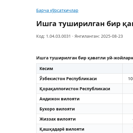
Барча кўрсаткичлар
Ишга туширилган бир қа
Код: 1.04.03.0031 · Янгиланган: 2025-08-23
Ишга туширилган бир қаватли уй-жойлар
Кесим
Ўзбекистон Республикаси
10
Қорақалпоғистон Республикаси
Aндижон вилояти
Бухоро вилояти
Жиззах вилояти
Қашқадарё вилояти