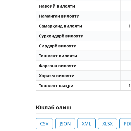
Навоий вилояти
Наманган вилояти
Самарқанд вилояти
1
Сурхондарё вилояти
Сирдарё вилояти
Тошкент вилояти
Фарғона вилояти
Хоразм вилояти
Тошкент шаҳри
1
Юклаб олиш
CSV
JSON
XML
XLSX
PD