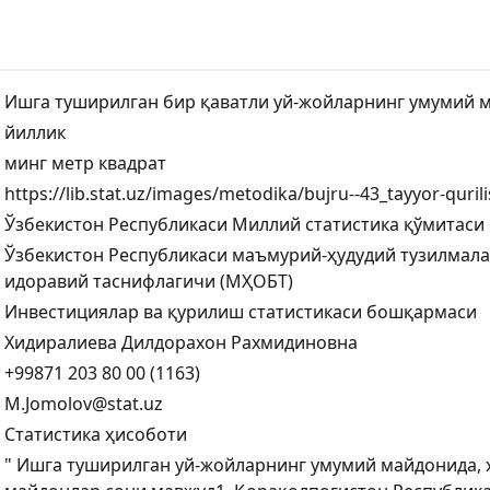
Ишга туширилган бир қаватли уй-жойларнинг умумий 
йиллик
минг метр квадрат
https://lib.stat.uz/images/metodika/bujru--43_tayyor-quril
Ўзбекистон Республикаси Миллий статистика қўмитаси
Ўзбекистон Республикаси маъмурий-ҳудудий тузилмал
идоравий таснифлагичи (МҲОБТ)
Инвестициялар ва қурилиш статистикаси бошқармаси
Хидиралиева Дилдорахон Рахмидиновна
+99871 203 80 00 (1163)
M.Jomolov@stat.uz
Статистика ҳисоботи
" Ишга туширилган уй-жойларнинг умумий майдонида, 