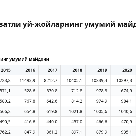
ватли уй-жойларнинг умумий май
нинг умумий майдони
2015
2016
2017
2018
2019
2020
723,8
11493,9
8212,7
10405,1
10839,4
10297,3
571,1
528,6
570,8
712,8
978,3
674,9
580,2
767,8
642,6
814,2
974,9
984,1
566,2
654,8
619,8
1021,8
1005,6
1040,6
490,5
416,6
440,0
457,0
466,6
470,9
762,2
847,9
861,2
897,1
879,9
935,1