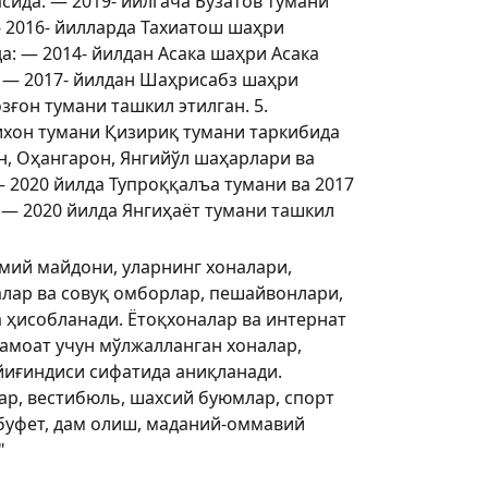
ида: — 2019- йилгача Бўзатов тумани
- 2016- йилларда Тахиатош шаҳри
а: — 2014- йилдан Асака шаҳри Асака
: — 2017- йилдан Шаҳрисабз шаҳри
зғон тумани ташкил этилган. 5.
ихон тумани Қизириқ тумани таркибида
н, Оҳангарон, Янгийўл шаҳарлари ва
— 2020 йилда Тупроққалъа тумани ва 2017
 — 2020 йилда Янгиҳаёт тумани ташкил
мий майдони, уларнинг хоналари,
алар ва совуқ омборлар, пешайвонлари,
 ҳисобланади. Ётоқхоналар ва интернат
амоат учун мўлжалланган хоналар,
йиғиндиси сифатида аниқланади.
ар, вестибюль, шахсий буюмлар, спорт
 буфет, дам олиш, маданий-оммавий
"