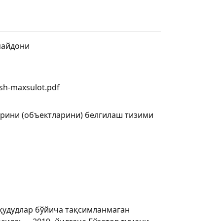
майдони
ish-maxsulot.pdf
арини (объектларини) белгилаш тизими
ҳудудлар бўйича тақсимланмаган