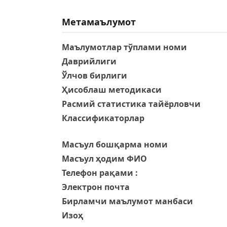
Метамаълумот
Маълумотлар тўплами номи
Даврийлиги
Ўлчов бирлиги
Ҳисоблаш методикаси
Расмий статистика тайёрловчи
Классификаторлар
Масъул бошқарма номи
Масъул ҳодим ФИО
Телефон рақами :
Электрон почта
Бирламчи маълумот манбаси
Изоҳ