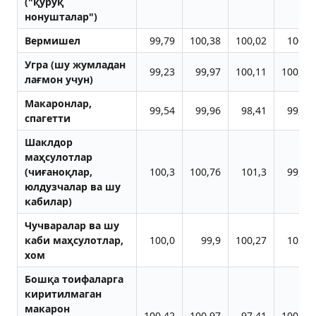
("қуруқ
нонушталар")
Вермишел
99,79
100,38
100,02
100,0
Угра (шу жумладан
99,23
99,97
100,11
100,07
лағмон учун)
Макаронлар,
99,54
99,96
98,41
99,97
спагетти
Шаклдор
маҳсулотлар
(чиғаноқлар,
100,3
100,76
101,3
99,57
юлдузчалар ва шу
кабилар)
Чучваралар ва шу
каби маҳсулотлар,
100,0
99,9
100,27
102,0
хом
Бошқа тоифаларга
киритилмаган
макарон
100,42
100,97
97,41
100,37