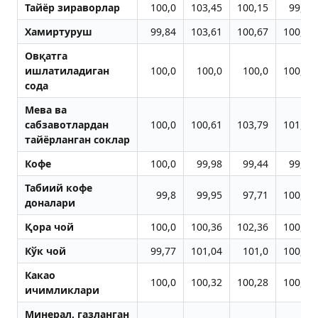
Тайёр зираворлар
100,0
103,45
100,15
99,24
Хамиртуруш
99,84
103,61
100,67
100,41
Овқатга
ишлатиладиган
100,0
100,0
100,0
100,34
сода
Мева ва
сабзавотлардан
100,0
100,61
103,79
101,45
тайёрланган соклар
Кофе
100,0
99,98
99,44
99,85
Табиий кофе
99,8
99,95
97,71
100,89
доналари
Қора чой
100,0
100,36
102,36
100,16
Кўк чой
99,77
101,04
101,0
100,66
Какао
100,0
100,32
100,28
100,92
ичимликлари
Минерал, газланган