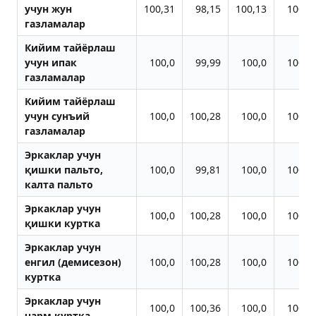
учун жун
100,31
98,15
100,13
100,0
газламалар
Кийим тайёрлаш
учун ипак
100,0
99,99
100,0
100,0
газламалар
Кийим тайёрлаш
учун сунъий
100,0
100,28
100,0
100,0
газламалар
Эркаклар учун
қишки пальто,
100,0
99,81
100,0
100,0
калта пальто
Эркаклар учун
100,0
100,28
100,0
100,0
қишки куртка
Эркаклар учун
енгил (демисезон)
100,0
100,28
100,0
100,0
куртка
Эркаклар учун
100,0
100,36
100,0
100,0
чарм куртка