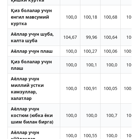
Қиз болалар учун
енгил мавсумий
100,0
100,18
100,68
100,0
куртка
Аёллар учун шуба,
104,67
99,96
100,64
100,0
калта шуба
Аёллар учун плаш
100,0
100,27
100,06
100,23
Қиз болалар учун
100,0
100,1
100,0
100,0
плаш
Аёллар учун
миллий устки
100,0
100,91
100,05
100,16
камзуллар,
халатлар
Аёллар учун
костюм (юбка ёки
100,0
100,0
100,7
100,0
шим билан бирга)
Аёллар учун
100,0
100,55
100,0
100,0
кўйлаклар