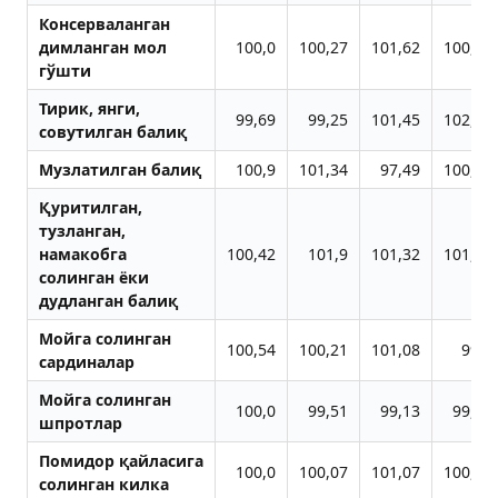
Консерваланган
димланган мол
100,0
100,27
101,62
100,04
гўшти
Тирик, янги,
99,69
99,25
101,45
102,93
совутилган балиқ
Музлатилган балиқ
100,9
101,34
97,49
100,68
Қуритилган,
тузланган,
намакобга
100,42
101,9
101,32
101,75
солинган ёки
дудланган балиқ
Мойга солинган
100,54
100,21
101,08
99,9
сардиналар
Мойга солинган
100,0
99,51
99,13
99,52
шпротлар
Помидор қайласига
100,0
100,07
101,07
100,24
солинган килка