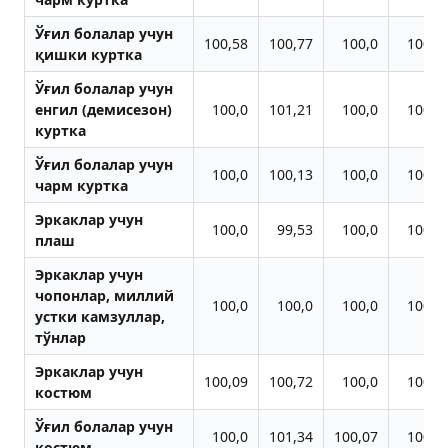
Ўғил болалар учун
100,58
100,77
100,0
100,0
қишки куртка
Ўғил болалар учун
енгил (демисезон)
100,0
101,21
100,0
100,0
куртка
Ўғил болалар учун
100,0
100,13
100,0
100,0
чарм куртка
Эркаклар учун
100,0
99,53
100,0
100,0
плаш
Эркаклар учун
чопонлар, миллий
100,0
100,0
100,0
100,0
устки камзуллар,
тўнлар
Эркаклар учун
100,09
100,72
100,0
100,0
костюм
Ўғил болалар учун
100,0
101,34
100,07
100,0
костюм