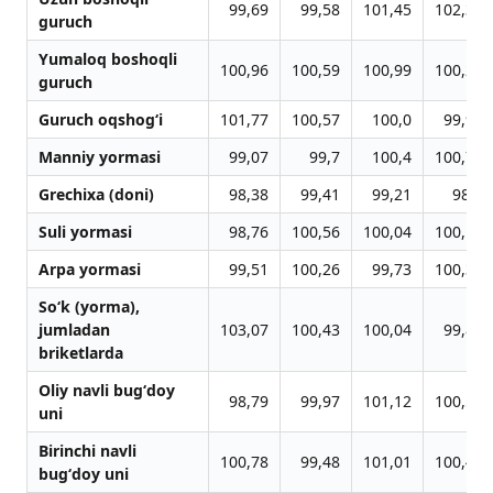
99,69
99,58
101,45
102,36
guruch
Yumaloq boshoqli
100,96
100,59
100,99
100,25
guruch
Guruch oqshogʻi
101,77
100,57
100,0
99,92
Manniy yormasi
99,07
99,7
100,4
100,77
Grechixa (doni)
98,38
99,41
99,21
98,5
Suli yormasi
98,76
100,56
100,04
100,14
Arpa yormasi
99,51
100,26
99,73
100,31
Soʻk (yorma),
jumladan
103,07
100,43
100,04
99,85
briketlarda
Oliy navli bugʻdoy
98,79
99,97
101,12
100,58
uni
Birinchi navli
100,78
99,48
101,01
100,47
bugʻdoy uni