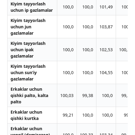
Kiyim tayyorlash
100,0
100,0
101,49
100,0
uchun ip gazlamalar
Kiyim tayyorlash
uchun jun
100,0
100,0
103,87
100,4
gazlamalar
Kiyim tayyorlash
uchun ipak
100,0
100,0
102,53
100,29
gazlamalar
Kiyim tayyorlash
uchun sunʼiy
100,0
100,0
104,55
100,0
gazlamalar
Erkaklar uchun
qishki palto, kalta
100,03
99,38
100,0
99,21
palto
Erkaklar uchun
99,21
100,0
100,0
99,0
qishki kurtka
Erkaklar uchun
yengil (demisezon)
100,0
100,33
103,34
99,25