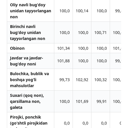
Oliy navli bugʻdoy
unidan tayyorlangan
100,0
100,14
100,0
99,48
non
Birinchi navli
bugʻdoy unidan
100,0
100,0
100,71
100,43
tayyorlangan non
Obinon
101,34
100,0
100,0
101,08
Javdar va javdar-
101,88
100,0
100,0
99,98
bugʻdoy noni
Bulochka, bublik va
boshqa yogʻli
99,73
102,92
100,32
100,87
mahsulotlar
Suxari (qoq non),
qarsillama non,
100,0
101,69
99,91
100,44
galeta
Pirojki, ponchik
(goʻshtli pirojkidan
0,0
0,0
0,0
0,0