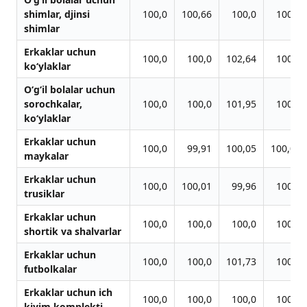
shimlar, djinsi
100,0
100,66
100,0
100,0
shimlar
Erkaklar uchun
100,0
100,0
102,64
100,0
koʻylaklar
Oʻgʻil bolalar uchun
sorochkalar,
100,0
100,0
101,95
100,2
koʻylaklar
Erkaklar uchun
100,0
99,91
100,05
100,05
maykalar
Erkaklar uchun
100,0
100,01
99,96
100,0
trusiklar
Erkaklar uchun
100,0
100,0
100,0
100,0
shortik va shalvarlar
Erkaklar uchun
100,0
100,0
101,73
100,0
futbolkalar
Erkaklar uchun ich
100,0
100,0
100,0
100,0
kiyim komplekti