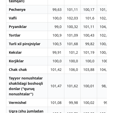
tashqari)
Pechenye
99,63
101,11
100,17
101,99
Vafli
100,0
102,03
101,6
102,13
Pryaniklar
99,0
100,32
101,11
104,17
Tortlar
100,9
101,09
100,43
102,03
Turli xil pirojniylar
100,5
101,68
99,82
100,06
Kekslar
99,91
101,2
101,19
100,04
Korjiklar
100,0
100,0
100,0
100,0
Chak chak
101,42
106,0
103,88
104,72
Tayyor nonushtalar
shaklidagi boshoqli
101,47
101,62
100,01
98,93
donlar ("quruq
nonushtalar")
Vermishel
101,08
99,98
100,02
99,3
Ugra (shu jumladan