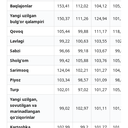
Baqlajonlar
153,41
112,02
104,12
105,95
Yangi uzilgan
150,37
111,26
124,94
101,22
bulgʻor qalampiri
Qovoq
105,44
99,88
111,17
118,16
Lavlagi
99,22
100,63
103,55
102,9
Sabzi
96,66
99,18
103,67
99,44
Sholgʻom
99,42
105,88
103,76
105,62
Sarimsoq
124,04
102,21
101,27
104,59
Piyoz
103,34
98,57
101,09
98,46
Turp
102,01
97,02
101,27
105,27
Yangi uzilgan,
sovutilgan va
99,02
102,97
101,11
101,78
marinadlangan
qoʻziqorinlar
Kartoshka
102,99
99,2
101,27
101,16