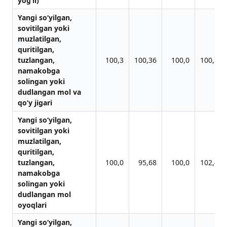
yogʻli)
Yangi soʻyilgan,
sovitilgan yoki
muzlatilgan,
quritilgan,
tuzlangan,
100,3
100,36
100,0
100,24
namakobga
solingan yoki
dudlangan mol va
qoʻy jigari
Yangi soʻyilgan,
sovitilgan yoki
muzlatilgan,
quritilgan,
tuzlangan,
100,0
95,68
100,0
102,45
namakobga
solingan yoki
dudlangan mol
oyoqlari
Yangi soʻyilgan,