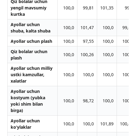
Qiz bolalar uchun
yengil mavsumiy
100,0
99,81
101,35
99,7
kurtka
Ayollar uchun
100,0
101,47
100,0
99,62
shuba, kalta shuba
Ayollar uchun plash
100,0
97,55
100,0
100,0
Qiz bolalar uchun
100,0
100,26
100,0
100,0
plash
Ayollar uchun milliy
ustki kamzullar,
100,0
100,0
100,0
100,0
xalatlar
Ayollar uchun
kostyum (yubka
100,0
98,72
100,0
100,0
yoki shim bilan
birga)
Ayollar uchun
100,0
100,0
101,89
100,48
koʻylaklar