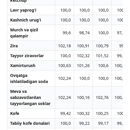
ketchup
Lavr yaprogʻi
100,0
100,0
100,0
100,0
Kashnich urugʻi
100,0
100,0
100,0
100,0
Murch va qizil
99,6
98,74
100,0
97,17
qalampir
Zira
102,18
100,91
100,79
99,6
Tayyor ziravorlar
100,0
102,32
101,52
99,67
Xamirturush
100,63
101,26
100,6
100,93
Ovqatga
102,24
100,0
100,0
100,62
ishlatiladigan soda
Meva va
sabzavotlardan
102,24
100,16
102,76
100,85
tayyorlangan soklar
Kofe
99,42
100,32
100,25
100,2
Tabiiy kofe donalari
100,0
99,22
99,17
99,54