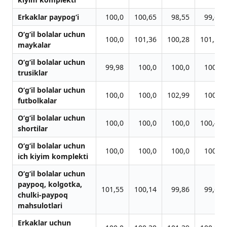
Erkaklar paypogʻi
100,0
100,65
98,55
99,66
Oʻgʻil bolalar uchun
100,0
101,36
100,28
101,56
maykalar
Oʻgʻil bolalar uchun
99,98
100,0
100,0
100,0
trusiklar
Oʻgʻil bolalar uchun
100,0
100,0
102,99
100,0
futbolkalar
Oʻgʻil bolalar uchun
100,0
100,0
100,0
100,43
shortilar
Oʻgʻil bolalar uchun
100,0
100,0
100,0
100,0
ich kiyim komplekti
Oʻgʻil bolalar uchun
paypoq, kolgotka,
101,55
100,14
99,86
99,61
chulki-paypoq
mahsulotlari
Erkaklar uchun