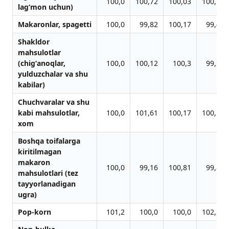
100,0
100,72
100,03
100,19
lagʻmon uchun)
Makaronlar, spagetti
100,0
99,82
100,17
99,44
Shakldor
mahsulotlar
(chigʻanoqlar,
100,0
100,12
100,3
99,22
yulduzchalar va shu
kabilar)
Chuchvaralar va shu
kabi mahsulotlar,
100,0
101,61
100,17
100,54
xom
Boshqa toifalarga
kiritilmagan
makaron
100,0
99,16
100,81
99,82
mahsulotlari (tez
tayyorlanadigan
ugra)
Pop-korn
101,2
100,0
100,0
102,24