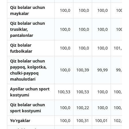
Qiz bolalar uchun
100,0
100,0
100,0
100,0
maykalar
Qiz bolalar uchun
trusiklar,
100,0
100,0
100,0
100,0
pantalonlar
Qiz bolalar
100,0
100,0
100,0
101,29
futbolkalar
Qiz bolalar uchun
paypoq, kolgotka,
100,0
100,39
99,99
99,85
chulki-paypoq
mahsulotlari
Ayollar uchun sport
100,53
100,53
100,0
100,14
kostyumi
Qiz bolalar uchun
100,0
100,22
100,0
100,24
sport kostyumi
Yoʻrgaklar
100,0
100,31
100,01
102,02