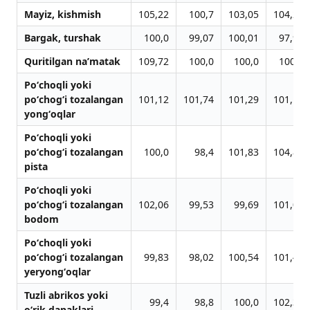
Mayiz, kishmish
105,22
100,7
103,05
104,29
Bargak, turshak
100,0
99,07
100,01
97,97
Quritilgan naʼmatak
109,72
100,0
100,0
100,0
Poʻchoqli yoki
poʻchogʻi tozalangan
101,12
101,74
101,29
101,18
yongʻoqlar
Poʻchoqli yoki
poʻchogʻi tozalangan
100,0
98,4
101,83
104,86
pista
Poʻchoqli yoki
poʻchogʻi tozalangan
102,06
99,53
99,69
101,04
bodom
Poʻchoqli yoki
poʻchogʻi tozalangan
99,83
98,02
100,54
101,43
yeryongʻoqlar
Tuzli abrikos yoki
99,4
98,8
100,0
102,32
oʻrik danaklari