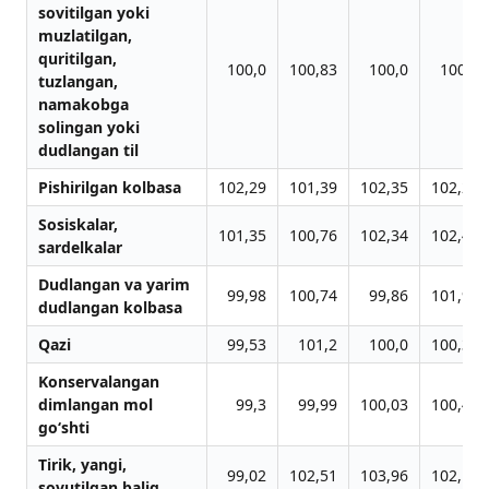
sovitilgan yoki
muzlatilgan,
quritilgan,
100,0
100,83
100,0
100,0
tuzlangan,
namakobga
solingan yoki
dudlangan til
Pishirilgan kolbasa
102,29
101,39
102,35
102,25
Sosiskalar,
101,35
100,76
102,34
102,46
sardelkalar
Dudlangan va yarim
99,98
100,74
99,86
101,93
dudlangan kolbasa
Qazi
99,53
101,2
100,0
100,39
Konservalangan
dimlangan mol
99,3
99,99
100,03
100,42
goʻshti
Tirik, yangi,
99,02
102,51
103,96
102,17
sovutilgan baliq