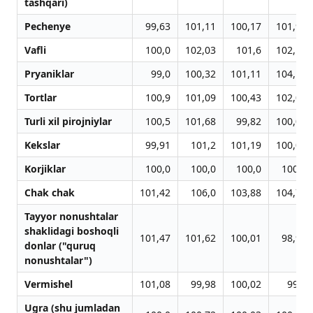
tashqari)
Pechenye
99,63
101,11
100,17
101,99
Vafli
100,0
102,03
101,6
102,13
Pryaniklar
99,0
100,32
101,11
104,17
Tortlar
100,9
101,09
100,43
102,03
Turli xil pirojniylar
100,5
101,68
99,82
100,06
Kekslar
99,91
101,2
101,19
100,04
Korjiklar
100,0
100,0
100,0
100,0
Chak chak
101,42
106,0
103,88
104,72
Tayyor nonushtalar
shaklidagi boshoqli
101,47
101,62
100,01
98,93
donlar ("quruq
nonushtalar")
Vermishel
101,08
99,98
100,02
99,3
Ugra (shu jumladan