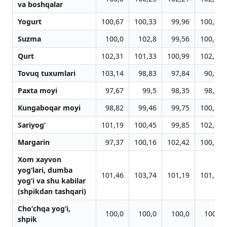
va boshqalar
Yogurt
100,67
100,33
99,96
100,26
Suzma
100,0
102,8
99,56
100,44
Qurt
102,31
101,33
100,99
102,38
Tovuq tuxumlari
103,14
98,83
97,84
90,19
Paxta moyi
97,67
99,5
98,35
98,55
Kungaboqar moyi
98,82
99,46
99,75
100,34
Sariyogʻ
101,19
100,45
99,85
102,09
Margarin
97,37
100,16
102,42
100,21
Xom xayvon
yogʻlari, dumba
101,46
103,74
101,19
101,19
yogʻi va shu kabilar
(shpikdan tashqari)
Choʻchqa yogʻi,
100,0
100,0
100,0
100,0
shpik