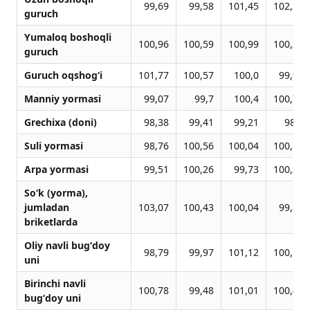
99,69
99,58
101,45
102,36
guruch
Yumaloq boshoqli
100,96
100,59
100,99
100,25
guruch
Guruch oqshogʻi
101,77
100,57
100,0
99,92
Manniy yormasi
99,07
99,7
100,4
100,77
Grechixa (doni)
98,38
99,41
99,21
98,5
Suli yormasi
98,76
100,56
100,04
100,14
Arpa yormasi
99,51
100,26
99,73
100,31
Soʻk (yorma),
jumladan
103,07
100,43
100,04
99,85
briketlarda
Oliy navli bugʻdoy
98,79
99,97
101,12
100,58
uni
Birinchi navli
100,78
99,48
101,01
100,47
bugʻdoy uni