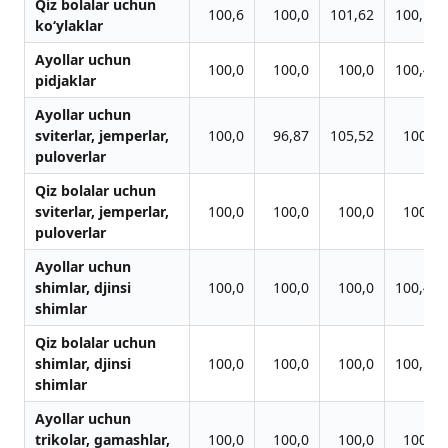
Qiz bolalar uchun
100,6
100,0
101,62
100,17
koʻylaklar
Ayollar uchun
100,0
100,0
100,0
100,45
pidjaklar
Ayollar uchun
sviterlar, jemperlar,
100,0
96,87
105,52
100,0
puloverlar
Qiz bolalar uchun
sviterlar, jemperlar,
100,0
100,0
100,0
100,0
puloverlar
Ayollar uchun
shimlar, djinsi
100,0
100,0
100,0
100,43
shimlar
Qiz bolalar uchun
shimlar, djinsi
100,0
100,0
100,0
100,19
shimlar
Ayollar uchun
trikolar, gamashlar,
100,0
100,0
100,0
100,4