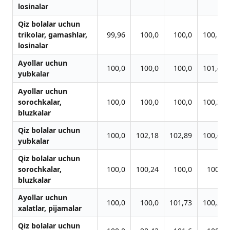
losinalar
Qiz bolalar uchun
trikolar, gamashlar,
99,96
100,0
100,0
100,15
losinalar
Ayollar uchun
100,0
100,0
100,0
101,45
yubkalar
Ayollar uchun
sorochkalar,
100,0
100,0
100,0
100,36
bluzkalar
Qiz bolalar uchun
100,0
102,18
102,89
100,68
yubkalar
Qiz bolalar uchun
sorochkalar,
100,0
100,24
100,0
100,0
bluzkalar
Ayollar uchun
100,0
100,0
101,73
100,26
xalatlar, pijamalar
Qiz bolalar uchun