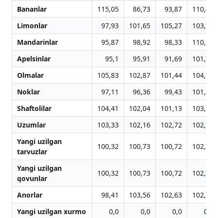
Bananlar
115,05
86,73
93,87
110,43
Limonlar
97,93
101,65
105,27
103,68
Mandarinlar
95,87
98,92
98,33
110,35
Apelsinlar
95,1
95,91
91,69
101,75
Olmalar
105,83
102,87
101,44
104,79
Noklar
97,11
96,36
99,43
101,34
Shaftolilar
104,41
102,04
101,13
103,96
Uzumlar
103,33
102,16
102,72
102,76
Yangi uzilgan
100,32
100,73
100,72
102,76
tarvuzlar
Yangi uzilgan
100,32
100,73
100,72
102,76
qovunlar
Anorlar
98,41
103,56
102,63
102,76
Yangi uzilgan xurmo
0,0
0,0
0,0
0,0