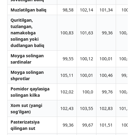
Muzlatilgan baliq
98,58
102,14
101,34
100,0
Quritilgan,
tuzlangan,
namakobga
100,83
101,63
99,36
100,82
solingan yoki
dudlangan baliq
Moyga solingan
99,55
100,12
100,01
100,08
sardinalar
Moyga solingan
105,11
100,01
100,46
99,92
shprotlar
Pomidor qaylasiga
102,02
100,0
99,76
100,49
solingan kilka
Xom sut (yangi
102,43
103,55
102,83
101,35
sogʻilgan)
Pasterizatsiya
99,36
99,67
101,51
100,4
qilingan sut