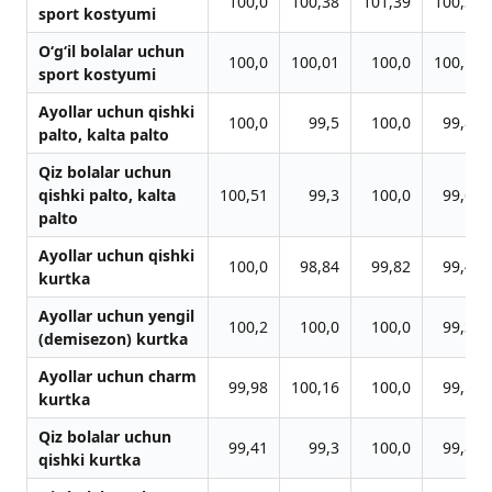
100,0
100,38
101,39
100,31
sport kostyumi
Oʻgʻil bolalar uchun
100,0
100,01
100,0
100,15
sport kostyumi
Ayollar uchun qishki
100,0
99,5
100,0
99,81
palto, kalta palto
Qiz bolalar uchun
qishki palto, kalta
100,51
99,3
100,0
99,63
palto
Ayollar uchun qishki
100,0
98,84
99,82
99,46
kurtka
Ayollar uchun yengil
100,2
100,0
100,0
99,32
(demisezon) kurtka
Ayollar uchun charm
99,98
100,16
100,0
99,56
kurtka
Qiz bolalar uchun
99,41
99,3
100,0
99,84
qishki kurtka