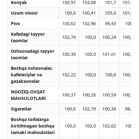
Konyak
100,97
103,08
101,7
101,11
Uzum vinosi
100,0
100,41
105,0
101,05
Pivo
100,62
102,96
99,43
100,0
Kafedagi tayyor
102,74
100,0
100,24
100,56
taomlar
Oshxonadagi tayyor
100,39
100,0
101,01
100,52
taomlar
Boshqa oshxonalar,
kafeteriylar va
102,22
100,0
100,0
100,23
gazakxonalar
NOOZIQ-OVQAT
100,37
100,26
100,59
100,93
MAHSULOTLARI
Sigaretlar
100,0
102,79
100,34
98,65
Boshqa toifalarga
kiritilmagan boshqa
100,0
100,0
102,62
100,0
tamaki mahsulotlari