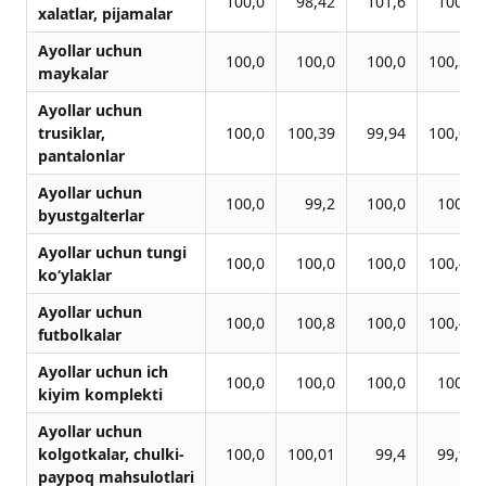
100,0
98,42
101,6
100,0
xalatlar, pijamalar
Ayollar uchun
100,0
100,0
100,0
100,33
maykalar
Ayollar uchun
trusiklar,
100,0
100,39
99,94
100,02
pantalonlar
Ayollar uchun
100,0
99,2
100,0
100,0
byustgalterlar
Ayollar uchun tungi
100,0
100,0
100,0
100,41
koʻylaklar
Ayollar uchun
100,0
100,8
100,0
100,46
futbolkalar
Ayollar uchun ich
100,0
100,0
100,0
100,0
kiyim komplekti
Ayollar uchun
kolgotkalar, chulki-
100,0
100,01
99,4
99,94
paypoq mahsulotlari