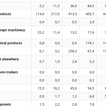
5,2
11,5
36,6
84,5
roducts
114,9
217,6
413,3
403,7
4
0,4
0,7
0,5
2,9
xcept machinery
25,2
11,4
13,2
17,6
ical products
0,8
0,0
0,0
174,1
1
0,1
3,2
258,2
67,4
1
t elsewhere
0,7
1,9
2,6
5,2
emi-trailers
0,0
0,0
0,0
0,0
0,0
0,0
0,0
0,2
15,3
18,2
45,6
54,5
0,9
1,7
1,2
6,8
uipment
1,5
2,2
2,6
7,8