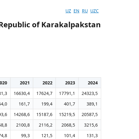
UZ
EN
RU
UZC
 Republic of Karakalpakstan
020
2021
2022
2023
2024
81,3
16630,4
17624,7
17791,1
24323,5
54,0
161,7
199,4
401,7
389,1
93,6
14268,6
15187,6
15219,5
20587,5
58,8
2100,8
2116,2
2068,5
3215,6
74,8
99,3
121,5
101,4
131,3