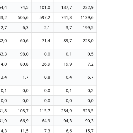
54,4
74,5
101,0
137,7
232,9
43,2
505,6
597,2
741,3
1139,6
2,7
6,3
2,1
3,7
199,5
32,0
60,6
71,4
89,7
223,0
43,3
98,0
0,0
0,1
0,5
14,0
80,8
26,9
19,9
7,2
3,4
1,7
0,8
6,4
6,7
0,1
0,0
0,0
0,1
0,2
0,0
0,0
0,0
0,0
0,0
81,8
108,7
115,7
234,9
325,5
51,9
66,9
64,9
94,3
90,3
4,3
11,5
7,3
6,6
15,7