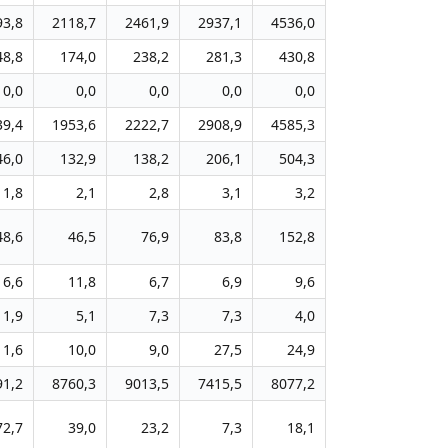
93,8
2118,7
2461,9
2937,1
4536,0
48,8
174,0
238,2
281,3
430,8
0,0
0,0
0,0
0,0
0,0
39,4
1953,6
2222,7
2908,9
4585,3
46,0
132,9
138,2
206,1
504,3
1,8
2,1
2,8
3,1
3,2
48,6
46,5
76,9
83,8
152,8
6,6
11,8
6,7
6,9
9,6
1,9
5,1
7,3
7,3
4,0
11,6
10,0
9,0
27,5
24,9
91,2
8760,3
9013,5
7415,5
8077,2
72,7
39,0
23,2
7,3
18,1