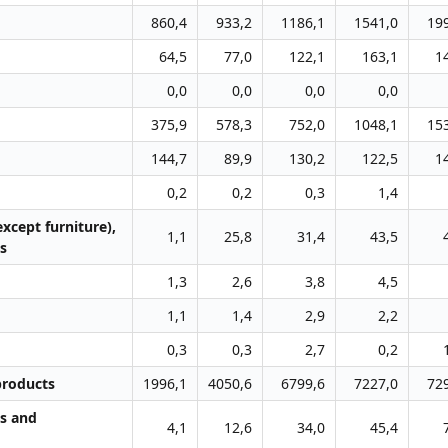
860,4
933,2
1186,1
1541,0
19
64,5
77,0
122,1
163,1
1
0,0
0,0
0,0
0,0
375,9
578,3
752,0
1048,1
15
144,7
89,9
130,2
122,5
1
0,2
0,2
0,3
1,4
xcept furniture),
1,1
25,8
31,4
43,5
s
1,3
2,6
3,8
4,5
1,1
1,4
2,9
2,2
0,3
0,3
2,7
0,2
products
1996,1
4050,6
6799,6
7227,0
72
ts and
4,1
12,6
34,0
45,4