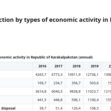
ction by types of economic activity in
onomic activity in Republic of Karakalpakstan (annual)
2016
2017
2018
2019
2
4265,7
6773,3
10911,9
12736,1
139
169,7
234,7
356,7
503,6
1
3614,8
6040,3
9838,8
11023,7
121
441,5
446,8
596,1
1100,4
15
 disposal
39,7
51,4
120,4
108,3