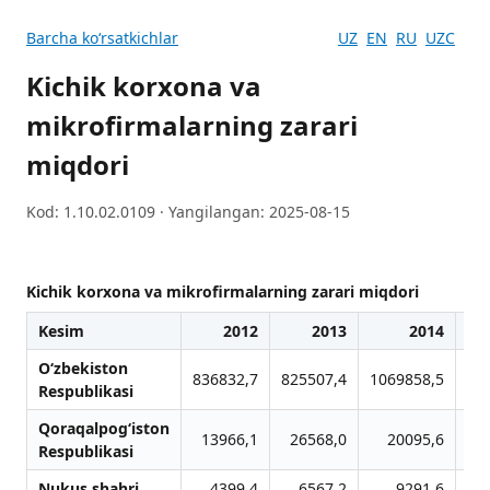
Barcha koʻrsatkichlar
UZ
EN
RU
UZC
Kichik korxona va
mikrofirmalarning zarari
miqdori
Kod: 1.10.02.0109 · Yangilangan: 2025-08-15
Kichik korxona va mikrofirmalarning zarari miqdori
Kesim
2012
2013
2014
O‘zbekiston
836832,7
825507,4
1069858,5
11
Respublikasi
Qoraqalpog‘iston
13966,1
26568,0
20095,6
Respublikasi
Nukus shahri
4399,4
6567,2
9291,6