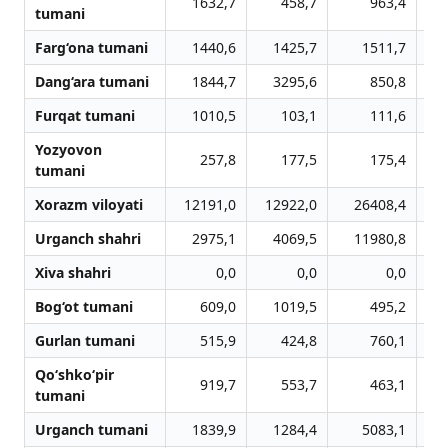
1632,7
458,7
963,4
tumani
Farg‘ona tumani
1440,6
1425,7
1511,7
Dang‘ara tumani
1844,7
3295,6
850,8
Furqat tumani
1010,5
103,1
111,6
Yozyovon
257,8
177,5
175,4
tumani
Xorazm viloyati
12191,0
12922,0
26408,4
Urganch shahri
2975,1
4069,5
11980,8
Xiva shahri
0,0
0,0
0,0
Bog‘ot tumani
609,0
1019,5
495,2
Gurlan tumani
515,9
424,8
760,1
Qo‘shko‘pir
919,7
553,7
463,1
tumani
Urganch tumani
1839,9
1284,4
5083,1