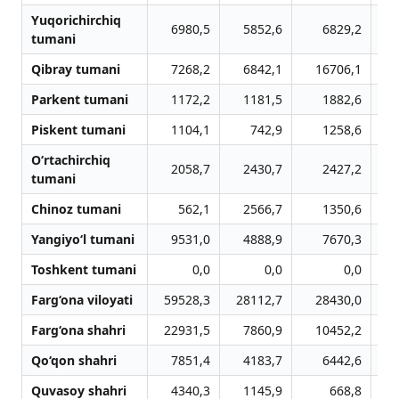
Yuqorichirchiq
6980,5
5852,6
6829,2
tumani
Qibray tumani
7268,2
6842,1
16706,1
Parkent tumani
1172,2
1181,5
1882,6
Piskent tumani
1104,1
742,9
1258,6
O‘rtachirchiq
2058,7
2430,7
2427,2
tumani
Chinoz tumani
562,1
2566,7
1350,6
Yangiyo‘l tumani
9531,0
4888,9
7670,3
Toshkent tumani
0,0
0,0
0,0
Farg‘ona viloyati
59528,3
28112,7
28430,0
Farg‘ona shahri
22931,5
7860,9
10452,2
Qo‘qon shahri
7851,4
4183,7
6442,6
Quvasoy shahri
4340,3
1145,9
668,8