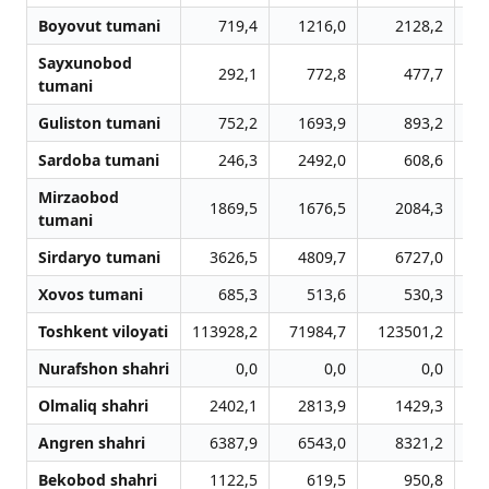
Boyovut tumani
719,4
1216,0
2128,2
Sayxunobod
292,1
772,8
477,7
tumani
Guliston tumani
752,2
1693,9
893,2
Sardoba tumani
246,3
2492,0
608,6
Mirzaobod
1869,5
1676,5
2084,3
tumani
Sirdaryo tumani
3626,5
4809,7
6727,0
Xovos tumani
685,3
513,6
530,3
Toshkent viloyati
113928,2
71984,7
123501,2
1
Nurafshon shahri
0,0
0,0
0,0
Olmaliq shahri
2402,1
2813,9
1429,3
Angren shahri
6387,9
6543,0
8321,2
Bekobod shahri
1122,5
619,5
950,8