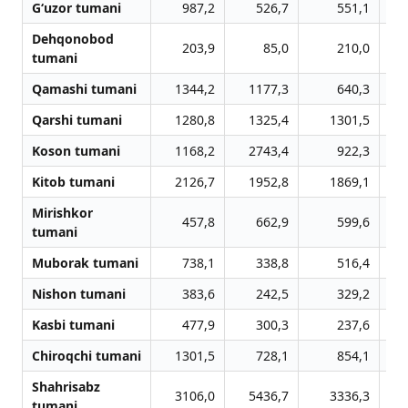
G‘uzor tumani
987,2
526,7
551,1
Dehqonobod
203,9
85,0
210,0
tumani
Qamashi tumani
1344,2
1177,3
640,3
Qarshi tumani
1280,8
1325,4
1301,5
Koson tumani
1168,2
2743,4
922,3
Kitob tumani
2126,7
1952,8
1869,1
Mirishkor
457,8
662,9
599,6
tumani
Muborak tumani
738,1
338,8
516,4
Nishon tumani
383,6
242,5
329,2
Kasbi tumani
477,9
300,3
237,6
Chiroqchi tumani
1301,5
728,1
854,1
Shahrisabz
3106,0
5436,7
3336,3
tumani