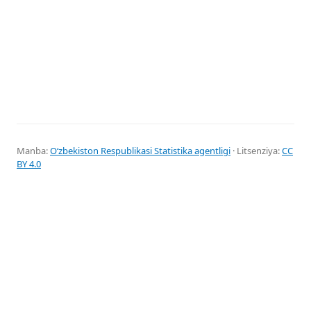
Manba:
Oʻzbekiston Respublikasi Statistika agentligi
· Litsenziya:
CC
BY 4.0