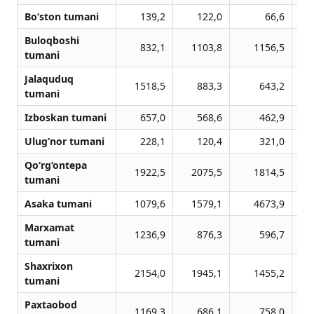
Bo‘ston tumani
139,2
122,0
66,6
Buloqboshi
832,1
1103,8
1156,5
tumani
Jalaquduq
1518,5
883,3
643,2
tumani
Izboskan tumani
657,0
568,6
462,9
Ulug‘nor tumani
228,1
120,4
321,0
Qo‘rg‘ontepa
1922,5
2075,5
1814,5
tumani
Asaka tumani
1079,6
1579,1
4673,9
Marxamat
1236,9
876,3
596,7
tumani
Shaxrixon
2154,0
1945,1
1455,2
tumani
Paxtaobod
1169,3
686,1
758,0