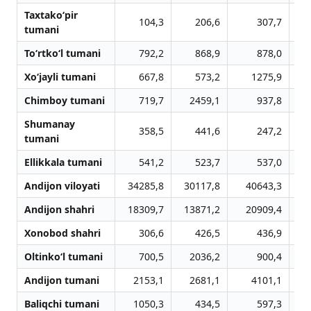
Taxtako‘pir
104,3
206,6
307,7
tumani
To‘rtko‘l tumani
792,2
868,9
878,0
Xo‘jayli tumani
667,8
573,2
1275,9
Chimboy tumani
719,7
2459,1
937,8
Shumanay
358,5
441,6
247,2
tumani
Ellikkala tumani
541,2
523,7
537,0
Andijon viloyati
34285,8
30117,8
40643,3
Andijon shahri
18309,7
13871,2
20909,4
Xonobod shahri
306,6
426,5
436,9
Oltinko‘l tumani
700,5
2036,2
900,4
Andijon tumani
2153,1
2681,1
4101,1
Baliqchi tumani
1050,3
434,5
597,3