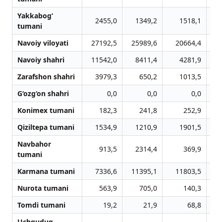
Yakkabog‘
2455,0
1349,2
1518,1
tumani
Navoiy viloyati
27192,5
25989,6
20664,4
Navoiy shahri
11542,0
8411,4
4281,9
Zarafshon shahri
3979,3
650,2
1013,5
G‘ozg‘on shahri
0,0
0,0
0,0
Konimex tumani
182,3
241,8
252,9
Qiziltepa tumani
1534,9
1210,9
1901,5
Navbahor
913,5
2314,4
369,9
tumani
Karmana tumani
7336,6
11395,1
11803,5
Nurota tumani
563,9
705,0
140,3
Tomdi tumani
19,2
21,9
68,8
Uchquduq