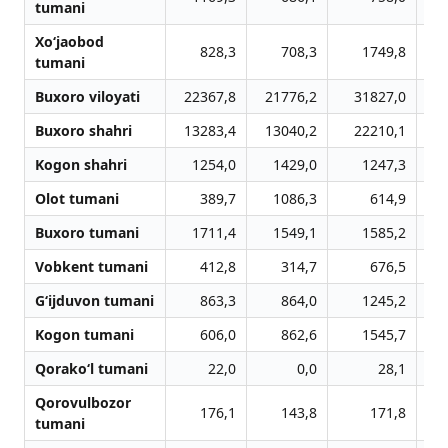
tumani
Xo‘jaobod
828,3
708,3
1749,8
tumani
Buxoro viloyati
22367,8
21776,2
31827,0
Buxoro shahri
13283,4
13040,2
22210,1
Kogon shahri
1254,0
1429,0
1247,3
Olot tumani
389,7
1086,3
614,9
Buxoro tumani
1711,4
1549,1
1585,2
Vobkent tumani
412,8
314,7
676,5
G‘ijduvon tumani
863,3
864,0
1245,2
Kogon tumani
606,0
862,6
1545,7
Qorako‘l tumani
22,0
0,0
28,1
Qorovulbozor
176,1
143,8
171,8
tumani