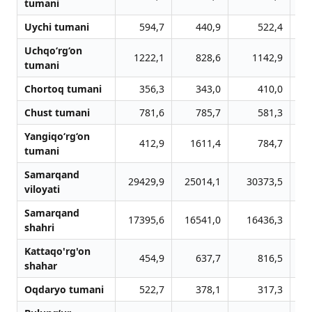
tumani
Uychi tumani
594,7
440,9
522,4
Uchqo‘rg‘on
1222,1
828,6
1142,9
tumani
Chortoq tumani
356,3
343,0
410,0
Chust tumani
781,6
785,7
581,3
Yangiqo‘rg‘on
412,9
1611,4
784,7
tumani
Samarqand
29429,9
25014,1
30373,5
viloyati
Samarqand
17395,6
16541,0
16436,3
shahri
Kattaqo'rg'on
454,9
637,7
816,5
shahar
Oqdaryo tumani
522,7
378,1
317,3