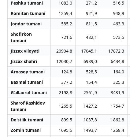
Peshku tumani
1083,0
271,2
516,5
Romitan tumani
1259,4
921,9
948,9
Jondor tumani
585,2
811,5
463,3
Shofirkon
721,6
482,1
573,5
tumani
Jizzax viloyati
20904,8
17045,1
17872,3
Jizzax shahri
12030,7
6989,0
6434,8
Arnasoy tumani
124,8
528,5
164,0
Baxmal tumani
377,2
154,4
325,3
G‘allaorol tumani
2198,8
2561,9
3431,9
Sharof Rashidov
1265,5
1427,2
1754,7
tumani
Do‘stlik tumani
899,5
1037,8
1862,8
Zomin tumani
1695,5
1493,7
1268,4