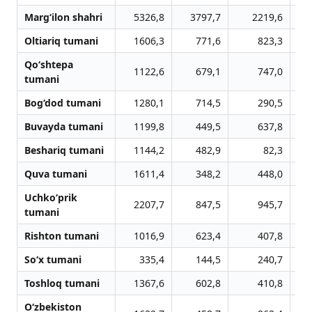
Marg‘ilon shahri
5326,8
3797,7
2219,6
Oltiariq tumani
1606,3
771,6
823,3
Qo‘shtepa
1122,6
679,1
747,0
tumani
Bog‘dod tumani
1280,1
714,5
290,5
Buvayda tumani
1199,8
449,5
637,8
Beshariq tumani
1144,2
482,9
82,3
Quva tumani
1611,4
348,2
448,0
Uchko‘prik
2207,7
847,5
945,7
tumani
Rishton tumani
1016,9
623,4
407,8
So‘x tumani
335,4
144,5
240,7
Toshloq tumani
1367,6
602,8
410,8
O‘zbekiston