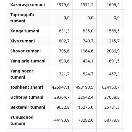
Xazorasp tumani
1979,6
1971,2
1606,2
Tuproqqal’a
0,0
0,0
0,0
tumani
Xonqa tumani
631,3
835,0
1568,5
Xiva tumani
802,7
740,7
1215,7
Shovot tumani
705,6
1064,6
2086,9
Yangiariq tumani
890,6
434,1
691,5
Yangibozor
321,7
524,7
457,3
tumani
Toshkent shahri
425947,1
493190,5
624150,7
6
Uchtepa tumani
29364,7
22642,4
27058,8
Bektemir tumani
9632,8
15275,0
25781,3
Yunusobod
44193,9
78292,0
68779,9
tumani