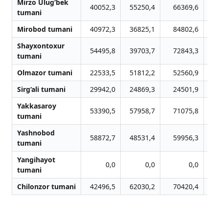
Mirzo Ulug‘bek
40052,3
55250,4
66369,6
tumani
Mirobod tumani
40972,3
36825,1
84802,6
Shayxontoxur
54495,8
39703,7
72843,3
tumani
Olmazor tumani
22533,5
51812,2
52560,9
Sirg‘ali tumani
29942,0
24869,3
24501,9
Yakkasaroy
53390,5
57958,7
71075,8
tumani
Yashnobod
58872,7
48531,4
59956,3
tumani
Yangihayot
0,0
0,0
0,0
tumani
Chilonzor tumani
42496,5
62030,2
70420,4