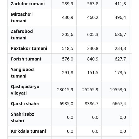
Zarbdor tumani
289,9
563,8
411,8
Mirzacho‘l
430,9
460,2
496,4
tumani
Zafarobod
205,6
605,3
686,7
tumani
Paxtakor tumani
518,5
230,8
234,3
Forish tumani
576,0
840,9
627,7
Yangiobod
291,8
151,5
173,5
tumani
Qashqadaryo
23015,9
25255,9
19553,0
viloyati
Qarshi shahri
6985,0
8386,7
6667,4
Shahrisabz
0,0
0,0
0,0
shahri
Ko‘kdala tumani
0,0
0,0
0,0