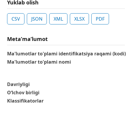
Yuklab olish
CSV
JSON
XML
XLSX
PDF
Metaʼmaʼlumot
Ma'lumotlar to'plami identifikatsiya raqami (kodi)
Ma'lumotlar to'plami nomi
Davriyligi
O‘lchov birligi
Klassifikatorlar