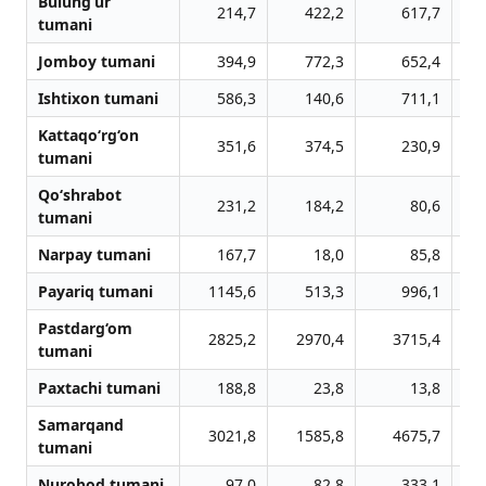
Bulung‘ur
214,7
422,2
617,7
tumani
Jomboy tumani
394,9
772,3
652,4
Ishtixon tumani
586,3
140,6
711,1
Kattaqo‘rg‘on
351,6
374,5
230,9
tumani
Qo‘shrabot
231,2
184,2
80,6
tumani
Narpay tumani
167,7
18,0
85,8
Payariq tumani
1145,6
513,3
996,1
Pastdarg‘om
2825,2
2970,4
3715,4
tumani
Paxtachi tumani
188,8
23,8
13,8
Samarqand
3021,8
1585,8
4675,7
tumani
Nurobod tumani
97,0
82,8
333,1