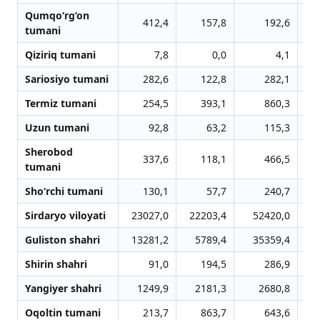
Qumqo‘rg‘on
412,4
157,8
192,6
tumani
Qiziriq tumani
7,8
0,0
4,1
Sariosiyo tumani
282,6
122,8
282,1
Termiz tumani
254,5
393,1
860,3
Uzun tumani
92,8
63,2
115,3
Sherobod
337,6
118,1
466,5
tumani
Sho‘rchi tumani
130,1
57,7
240,7
Sirdaryo viloyati
23027,0
22203,4
52420,0
Guliston shahri
13281,2
5789,4
35359,4
Shirin shahri
91,0
194,5
286,9
Yangiyer shahri
1249,9
2181,3
2680,8
Oqoltin tumani
213,7
863,7
643,6