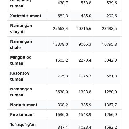
438,7
553,8
539,6
tumani
Xatirchi tumani
682,3
485,0
292,6
Namangan
25663,4
20716,6
23438,5
viloyati
Namangan
13378,0
9065,3
10795,8
shahri
Mingbuloq
1603,2
2279,4
3042,9
tumani
Kosonsoy
795,3
1075,3
561,8
tumani
Namangan
3638,0
1323,8
1280,0
tumani
Norin tumani
398,2
385,9
1367,7
Pop tumani
1636,0
1548,9
1266,9
To‘raqo‘rg‘on
847,1
1028,4
1682,2