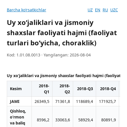
Barcha koʻrsatkichlar
UZ
EN
RU
UZC
Uy xo‘jaliklari va jismoniy
shaxslar faoliyati hajmi (faoliyat
turlari bo‘yicha, choraklik)
Kod: 1.01.08.0013 · Yangilangan: 2026-08-04
Uy xo‘jaliklari va jismoniy shaxslar faoliyati hajmi (faoliyat tu
2018-
2018-
Kesim
2018-Q3
2018-Q4
Q1
Q2
JAMI
26349,5
71361,8
118689,4
171925,7
31
Qishloq,
o‘rmon
8596,2
33063,6
58929,4
80891,9
10
vа bаliq