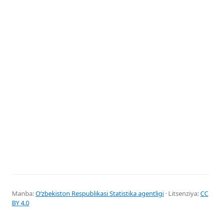
Manba:
Oʻzbekiston Respublikasi Statistika agentligi
· Litsenziya:
CC
BY 4.0