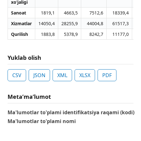
xo‘jаligi
Sanoat
1819,1
4663,5
7512,6
18339,4
2
Xizmatlar
14050,4
28255,9
44004,8
61517,3
16
Qurilish
1883,8
5378,9
8242,7
11177,0
2
Yuklab olish
CSV
JSON
XML
XLSX
PDF
Metaʼmaʼlumot
Ma'lumotlar to'plami identifikatsiya raqami (kodi)
Ma'lumotlar to'plami nomi