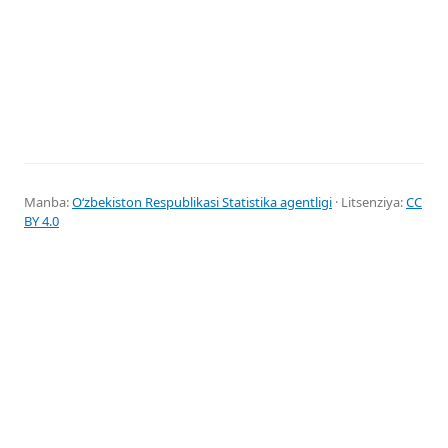
Manba:
Oʻzbekiston Respublikasi Statistika agentligi
· Litsenziya:
CC
BY 4.0