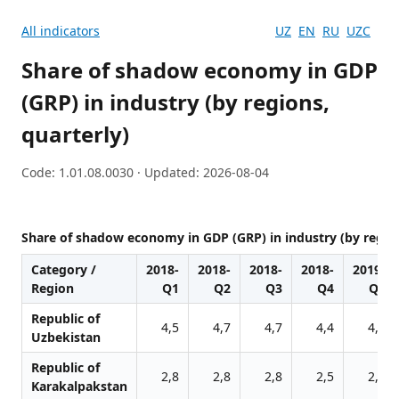
All indicators
UZ
EN
RU
UZC
Share of shadow economy in GDP
(GRP) in industry (by regions,
quarterly)
Code: 1.01.08.0030 · Updated: 2026-08-04
Share of shadow economy in GDP (GRP) in industry (by region
Category /
2018-
2018-
2018-
2018-
2019-
Region
Q1
Q2
Q3
Q4
Q1
Republic of
4,5
4,7
4,7
4,4
4,1
Uzbekistan
Republic of
2,8
2,8
2,8
2,5
2,7
Karakalpakstan