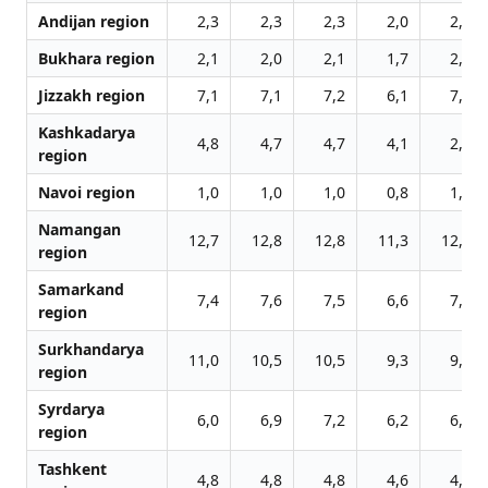
Andijan region
2,3
2,3
2,3
2,0
2,4
Bukhara region
2,1
2,0
2,1
1,7
2,7
Jizzakh region
7,1
7,1
7,2
6,1
7,7
Kashkadarya
4,8
4,7
4,7
4,1
2,6
region
Navoi region
1,0
1,0
1,0
0,8
1,1
Namangan
12,7
12,8
12,8
11,3
12,9
region
Samarkand
7,4
7,6
7,5
6,6
7,4
region
Surkhandarya
11,0
10,5
10,5
9,3
9,3
region
Syrdarya
6,0
6,9
7,2
6,2
6,0
region
Tashkent
4,8
4,8
4,8
4,6
4,9