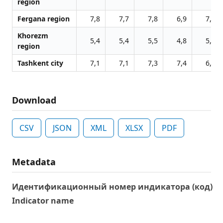
region
Fergana region
7,8
7,7
7,8
6,9
7,7
Khorezm
5,4
5,4
5,5
4,8
5,4
region
Tashkent city
7,1
7,1
7,3
7,4
6,9
Download
CSV
JSON
XML
XLSX
PDF
Metadata
Идентификационный номер индикатора (код)
Indicator name