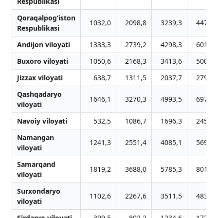
Respublikasi
Qoraqalpog‘iston
1032,0
2098,8
3239,3
4471,5
Respublikasi
Andijon viloyati
1333,3
2739,2
4298,3
6012,1
Buxoro viloyati
1050,6
2168,3
3413,6
5008,3
Jizzax viloyati
638,7
1311,5
2037,7
2790,5
Qashqadaryo
1646,1
3270,3
4993,5
6978,4
viloyati
Navoiy viloyati
532,5
1086,7
1696,3
2459,6
Namangan
1241,3
2551,4
4085,1
5692,5
viloyati
Samarqand
1819,2
3688,0
5785,3
8019,8
viloyati
Surxondaryo
1102,6
2267,6
3511,5
4839,7
viloyati
Sirdaryo viloyati
399,5
802,2
1234,6
1729,3