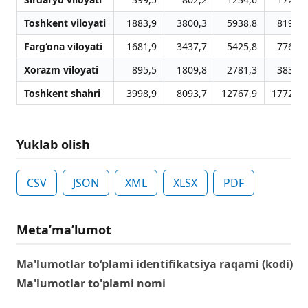
Toshkent viloyati
1883,9
3800,3
5938,8
8197,4
Farg‘ona viloyati
1681,9
3437,7
5425,8
7767,8
Xorazm viloyati
895,5
1809,8
2781,3
3838,9
Toshkent shahri
3998,9
8093,7
12767,9
17722,3
Yuklab olish
CSV
JSON
XML
XLSX
PDF
Metaʼmaʼlumot
Ma'lumotlar to‘plami identifikatsiya raqami (kodi)
Ma'lumotlar to'plami nomi