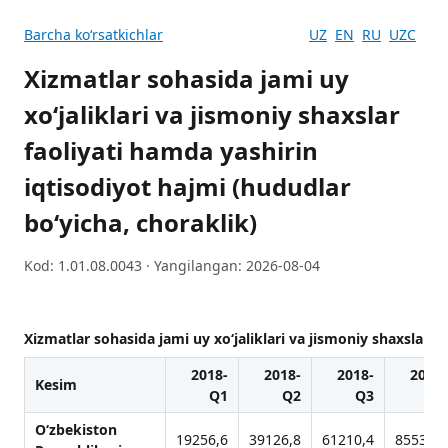
Barcha koʻrsatkichlar
UZ
EN
RU
UZC
Xizmatlar sohasida jami uy
xo‘jaliklari va jismoniy shaxslar
faoliyati hamda yashirin
iqtisodiyot hajmi (hududlar
boʻyicha, choraklik)
Kod: 1.01.08.0043 · Yangilangan: 2026-08-04
Xizmatlar sohasida jami uy xo‘jaliklari va jismoniy shaxslar f
2018-
2018-
2018-
2018-
Kesim
Q1
Q2
Q3
Q4
O‘zbekiston
19256,6
39126,8
61210,4
85530,1