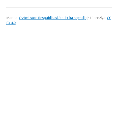
Manba:
Oʻzbekiston Respublikasi Statistika agentligi
· Litsenziya:
CC
BY 4.0