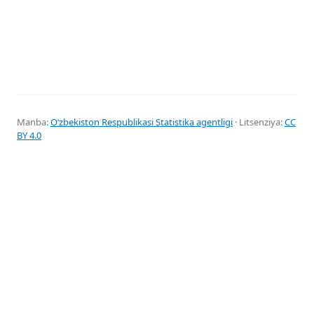
Manba:
Oʻzbekiston Respublikasi Statistika agentligi
· Litsenziya:
CC
BY 4.0