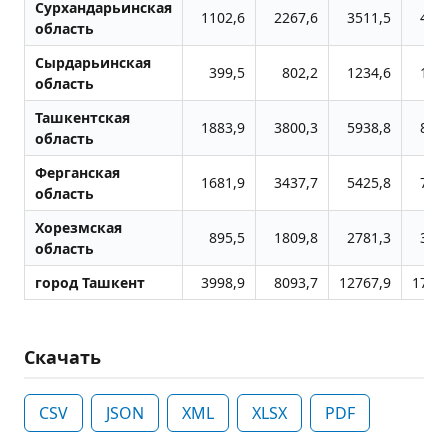
Сурхандарьинская
1102,6
2267,6
3511,5
483
область
Сырдарьинская
399,5
802,2
1234,6
172
область
Ташкентская
1883,9
3800,3
5938,8
819
область
Ферганская
1681,9
3437,7
5425,8
776
область
Хорезмская
895,5
1809,8
2781,3
383
область
город Ташкент
3998,9
8093,7
12767,9
1772
Скачать
CSV
JSON
XML
XLSX
PDF