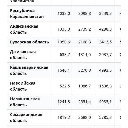
Узбекистан
Республика
1032,0
2098,8
3239,3
447
Каракалпакстан
Андижанская
1333,3
2739,2
4298,3
601
область
Бухарская область
1050,6
2168,3
3413,6
500
Джизакская
638,7
1311,5
2037,7
279
область
Кашкадарьинская
1646,1
3270,3
4993,5
697
область
Навоийская
532,5
1086,7
1696,3
245
область
Наманганская
1241,3
2551,4
4085,1
569
область
Самаркандская
1819,2
3688,0
5785,3
801
область