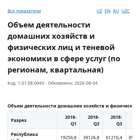
Все показатели
UZ
EN
RU
UZC
Объем деятельности
домашних хозяйств и
физических лиц и теневой
экономики в сфере услуг (по
регионам, квартальная)
Код: 1.01.08.0043 · Обновлено: 2026-08-04
Объем деятельности домашних хозяйств и физических л
2018-
2018-
2018-
20
Разрез
Q1
Q2
Q3
Республика
19256,6
39126,8
61210,4
8553