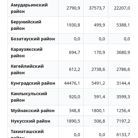
Амударьинский
2790,9
37573,7
22207,0
район
Берунийский
1930,8
499,9
5388,1
район
Бозатауский район
0,0
0,0
0,0
Караузякский
694,7
170,9
3680,9
район
Кегейлийский
612,2
2738,6
2786,6
район
Кунградский район
44476,1
5491,2
3144,4
Канлыкульский
920,0
591,4
3599,3
район
Муйнакский район
348,8
1800,1
1256,4
Нукусский район
1890,5
506,8
7197,2
Тахиаташский
0,0
0,0
6133,7
район