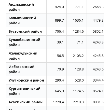
Андижанский
424,0
771,1
2668,3
район
Балыкчинский
899,7
1636,1
4479,8
район
Бустонский район
706,4
1284,6
5802,1
Булакбашинский
39,1
71,1
4243,8
район
Жалакудукский
1156,5
2103,2
4245,8
район
Избасканский
70,9
128,8
4243,6
район
Улугноpский район
290,4
528,0
3344,4
Кургантепинский
645,9
1174,5
8524,1
район
Асакинский район
1220,4
2219,3
8931,3