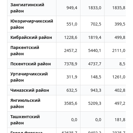
Зангиатинский
949,4
1833,0
1835,8
район
Юкоричирчикский
551,0
702,5
399,5
район
Кибрайский район
1228,6
1819,4
499,8
Паркентский
2457,2
5440,1
2111,0
район
Пскентский район
7378,9
4737,7
8,5
Уртачирчикский
311,9
148,5
1261,0
район
Чиназский район
632,5
943,3
402,8
Янгиюльский
3585,6
5209,3
497,2
район
Ташкентский
0,0
0,0
181,8
район
Город Фергана
62635,7
9402,2
2325,7