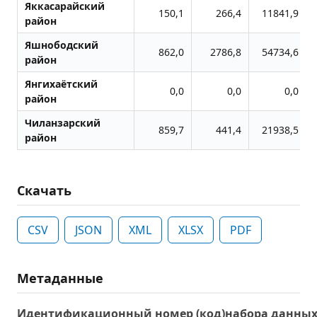
Яккасарайский
150,1
266,4
11841,9
район
Яшнободский
862,0
2786,8
54734,6
район
Янгихаётский
0,0
0,0
0,0
район
Чиланзарский
859,7
441,4
21938,5
район
Скачать
CSV
JSON
XML
XLSX
PDF
Метаданные
Идентификационный номер (код)набора данны