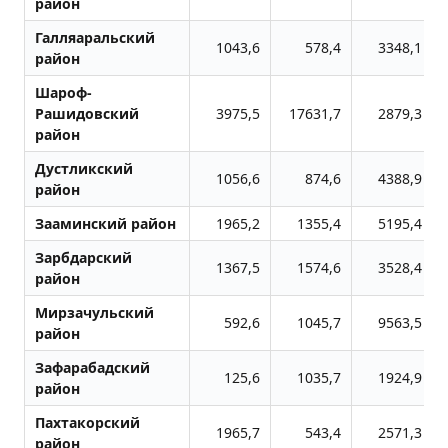
район
Галляаральский
1043,6
578,4
3348,1
район
Шароф-
Рашидовский
3975,5
17631,7
2879,3
район
Дустликский
1056,6
874,6
4388,9
район
Зааминский район
1965,2
1355,4
5195,4
Зарбдарский
1367,5
1574,6
3528,4
район
Мирзачульский
592,6
1045,7
9563,5
район
Зафарабадский
125,6
1035,7
1924,9
район
Пахтакорский
1965,7
543,4
2571,3
район