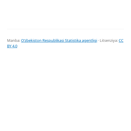
Manba:
Oʻzbekiston Respublikasi Statistika agentligi
· Litsenziya:
CC
BY 4.0