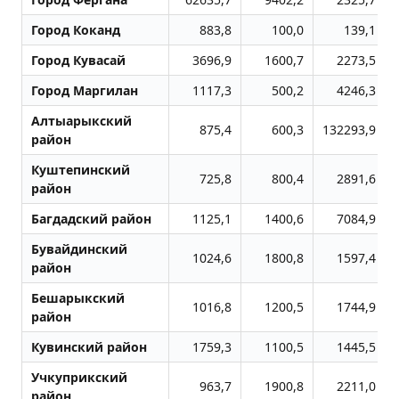
Город Коканд
883,8
100,0
139,1
Город Кувасай
3696,9
1600,7
2273,5
Город Маpгилан
1117,3
500,2
4246,3
Алтыарыкский
875,4
600,3
132293,9
район
Куштепинский
725,8
800,4
2891,6
район
Багдадский район
1125,1
1400,6
7084,9
Бувайдинский
1024,6
1800,8
1597,4
район
Бешарыкский
1016,8
1200,5
1744,9
район
Кувинский район
1759,3
1100,5
1445,5
Учкуприкский
963,7
1900,8
2211,0
район