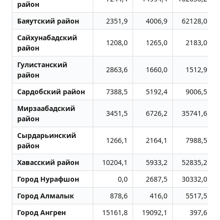
район
Баяутский район
2351,9
4006,9
62128,0
Сайхунабадский
1208,0
1265,0
2183,0
район
Гулистанский
2863,6
1660,0
1512,9
район
Сардобский район
7388,5
5192,4
9006,5
Мирзаабадский
3451,5
6726,2
35741,6
район
Сырдарьинский
1266,1
2164,1
7988,5
район
Хавасский район
10204,1
5933,2
52835,2
Город Нурафшон
0,0
2687,5
30332,0
Город Алмалык
878,6
416,0
5517,5
Город Ангрен
15161,8
19092,1
397,6