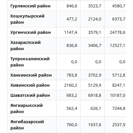
Гурленский район
846,6
3523,7
4580,7
Кошкупырский
477,2
2124,0
6373,7
район
Ургенчский район
1147,4
3579,1
24778,6
Хазараспский
836,8
3406,7
12527,1
район
Тупроккалинский
0,0
0,0
0,0
район
Ханкинский район
783,8
3702,9
5712,8
Хивинский район
2160,2
5129,9
8247,1
Шаватский район
683,2
6918,8
10187,0
Янгиарыкский
562,4
626,1
7244,8
район
Янгибазарский
760,0
1637,6
2537,9
район