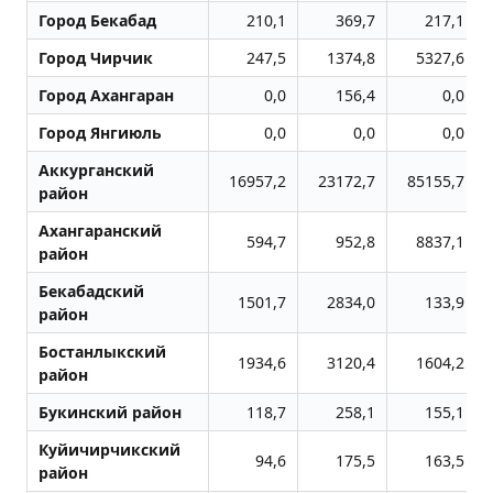
Город Бекабад
210,1
369,7
217,1
Город Чиpчик
247,5
1374,8
5327,6
Город Ахангаран
0,0
156,4
0,0
Город Янгиюль
0,0
0,0
0,0
Аккурганский
16957,2
23172,7
85155,7
район
Ахангаранский
594,7
952,8
8837,1
район
Бекабадский
1501,7
2834,0
133,9
район
Бостанлыкский
1934,6
3120,4
1604,2
район
Букинский район
118,7
258,1
155,1
Куйичирчикский
94,6
175,5
163,5
район