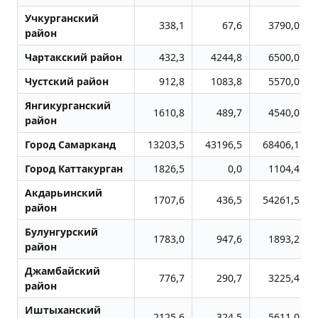
Учкурганский
338,1
67,6
3790,0
район
Чартакский район
432,3
4244,8
6500,0
Чустский район
912,8
1083,8
5570,0
Янгикурганский
1610,8
489,7
4540,0
район
Город Самарканд
13203,5
43196,5
68406,1
Город Каттакурган
1826,5
0,0
1104,4
Акдарьинский
1707,6
436,5
54261,5
район
Булунгурский
1783,0
947,6
1893,2
район
Джамбайский
776,7
290,7
3225,4
район
Иштыханский
2125,6
324,5
5611,0