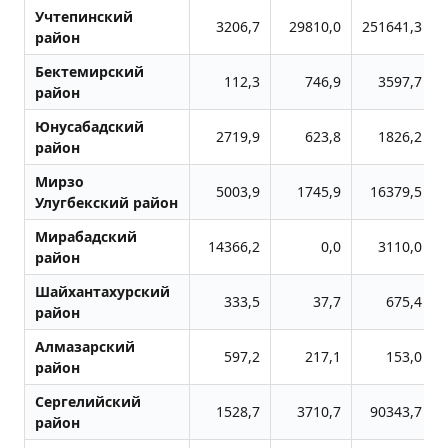
Учтепинский
3206,7
29810,0
251641,3
район
Бектемирский
112,3
746,9
3597,7
район
Юнусабадский
2719,9
623,8
1826,2
район
Мирзо
5003,9
1745,9
16379,5
Улугбекский район
Мирабадский
14366,2
0,0
3110,0
район
Шайхантахурский
333,5
37,7
675,4
район
Алмазарский
597,2
217,1
153,0
район
Сергелийский
1528,7
3710,7
90343,7
район