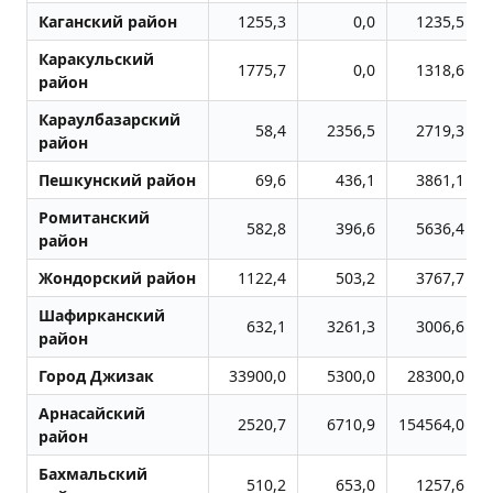
Каганский район
1255,3
0,0
1235,5
Каракульский
1775,7
0,0
1318,6
район
Караулбазарский
58,4
2356,5
2719,3
район
Пешкунский район
69,6
436,1
3861,1
Ромитанский
582,8
396,6
5636,4
район
Жондоpский район
1122,4
503,2
3767,7
Шафирканский
632,1
3261,3
3006,6
район
Город Джизак
33900,0
5300,0
28300,0
Арнасайский
2520,7
6710,9
154564,0
район
Бахмальский
510,2
653,0
1257,6