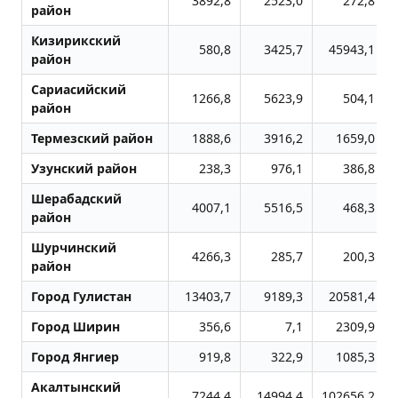
3892,8
2523,0
272,8
район
Кизирикский
580,8
3425,7
45943,1
район
Сариасийский
1266,8
5623,9
504,1
район
Термезский район
1888,6
3916,2
1659,0
Узунский район
238,3
976,1
386,8
Шерабадский
4007,1
5516,5
468,3
район
Шурчинский
4266,3
285,7
200,3
район
Город Гулистан
13403,7
9189,3
20581,4
Город Ширин
356,6
7,1
2309,9
Город Янгиер
919,8
322,9
1085,3
Акалтынский
7244,4
14994,4
102656,2