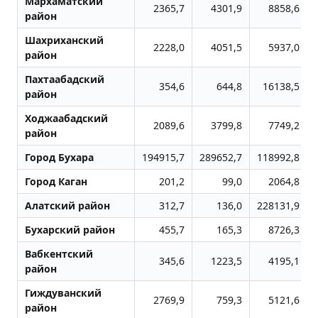
Мархаматский
2365,7
4301,9
8858,6
район
Шахриханский
2228,0
4051,5
5937,0
район
Пахтаабадский
354,6
644,8
16138,5
район
Ходжаабадский
2089,6
3799,8
7749,2
район
Город Бухара
194915,7
289652,7
118992,8
Город Каган
201,2
99,0
2064,8
Алатский район
312,7
136,0
228131,9
Бухарский район
455,7
165,3
8726,3
Вабкентский
345,6
1223,5
4195,1
район
Гиждуванский
2769,9
759,3
5121,6
район