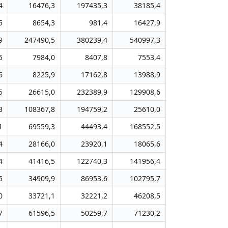
4
16476,3
197435,3
38185,4
5
8654,3
981,4
16427,9
9
247490,5
380239,4
540997,3
5
7984,0
8407,8
7553,4
6
8225,9
17162,8
13988,9
5
26615,0
232389,9
129908,6
3
108367,8
194759,2
25610,0
1
69559,3
44493,4
168552,5
4
28166,0
23920,1
18065,6
4
41416,5
122740,3
141956,4
5
34909,9
86953,6
102795,7
0
33721,1
32221,2
46208,5
7
61596,5
50259,7
71230,2