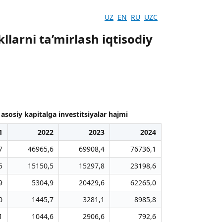
UZ
EN
RU
UZC
llarni ta’mirlash iqtisodiy
 asosiy kapitalga investitsiyalar hajmi
1
2022
2023
2024
7
46965,6
69908,4
76736,1
5
15150,5
15297,8
23198,6
9
5304,9
20429,6
62265,0
0
1445,7
3281,1
8985,8
1
1044,6
2906,6
792,6