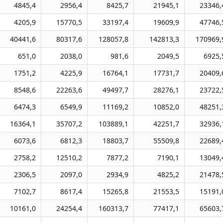
4845,4
2956,4
8425,7
21945,1
23346,
4205,9
15770,5
33197,4
19609,9
47746,
40441,6
80317,6
128057,8
142813,3
170969,
651,0
2038,0
981,6
2049,5
6925,
1751,2
4225,9
16764,1
17731,7
20409,
8548,6
22263,6
49497,7
28276,1
23722,
6474,3
6549,9
11169,2
10852,0
48251,
16364,1
35707,2
103889,1
42251,7
32936,
6073,6
6812,3
18803,7
55509,8
22689,
2758,2
12510,2
7877,2
7190,1
13049,
2306,5
2097,0
2934,9
4825,2
21478,
7102,7
8617,4
15265,8
21553,5
15191,
10161,0
24254,4
160313,7
77417,1
65603,