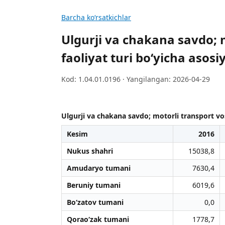
Barcha koʻrsatkichlar
Ulgurji va chakana savdo; m
faoliyat turi bo‘yicha asosi
Kod: 1.04.01.0196 · Yangilangan: 2026-04-29
Ulgurji va chakana savdo; motorli transport vosi
Kesim
2016
Nukus shahri
15038,8
Amudaryo tumani
7630,4
Beruniy tumani
6019,6
Bo‘zatov tumani
0,0
Qorao‘zak tumani
1778,7