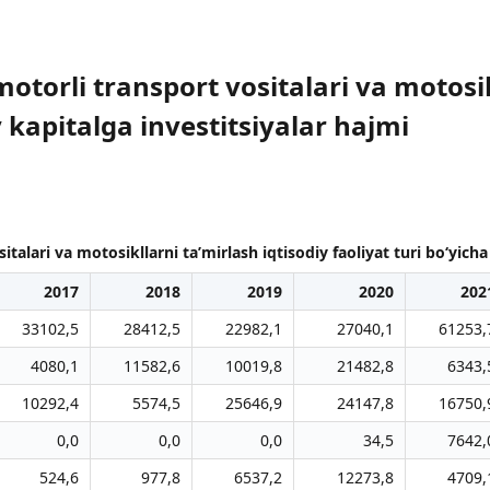
otorli transport vositalari va motosik
y kapitalga investitsiyalar hajmi
talari va motosikllarni ta’mirlash iqtisodiy faoliyat turi bo‘yicha
2017
2018
2019
2020
202
33102,5
28412,5
22982,1
27040,1
61253,
4080,1
11582,6
10019,8
21482,8
6343,
10292,4
5574,5
25646,9
24147,8
16750,
0,0
0,0
0,0
34,5
7642,
524,6
977,8
6537,2
12273,8
4709,