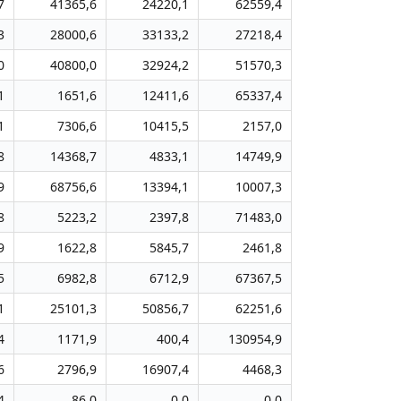
7
41365,6
24220,1
62559,4
3
28000,6
33133,2
27218,4
0
40800,0
32924,2
51570,3
1
1651,6
12411,6
65337,4
1
7306,6
10415,5
2157,0
8
14368,7
4833,1
14749,9
9
68756,6
13394,1
10007,3
8
5223,2
2397,8
71483,0
9
1622,8
5845,7
2461,8
5
6982,8
6712,9
67367,5
1
25101,3
50856,7
62251,6
4
1171,9
400,4
130954,9
6
2796,9
16907,4
4468,3
4
86,0
0,0
0,0