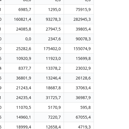
1
6985,7
1295,0
75915,9
0
160821,4
93278,3
282945,3
1
24085,8
27947,5
39805,4
0
0,0
2347,6
90078,3
0
25282,6
175402,0
155074,9
5
10920,9
11923,0
15699,8
4
8377,7
13378,2
23032,9
5
36801,9
13246,4
26128,6
9
21243,4
18687,8
37063,4
1
24235,4
31725,7
36987,9
0
11070,5
5170,9
595,8
5
14960,1
7220,7
67055,4
6
18999,4
12658,4
4719,3