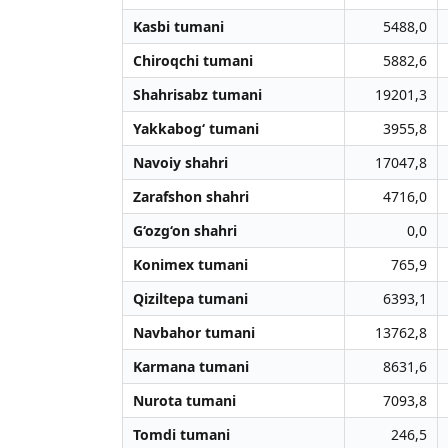
Kasbi tumani
5488,0
Chiroqchi tumani
5882,6
Shahrisabz tumani
19201,3
Yakkabog‘ tumani
3955,8
Navoiy shahri
17047,8
Zarafshon shahri
4716,0
G‘ozg‘on shahri
0,0
Konimex tumani
765,9
Qiziltepa tumani
6393,1
Navbahor tumani
13762,8
Karmana tumani
8631,6
Nurota tumani
7093,8
Tomdi tumani
246,5