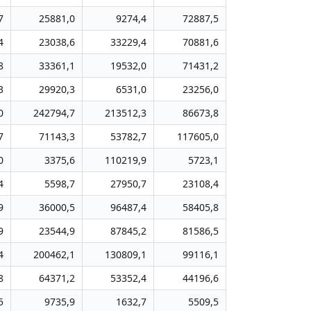
7
25881,0
9274,4
72887,5
4
23038,6
33229,4
70881,6
8
33361,1
19532,0
71431,2
3
29920,3
6531,0
23256,0
0
242794,7
213512,3
86673,8
7
71143,3
53782,7
117605,0
0
3375,6
110219,9
5723,1
4
5598,7
27950,7
23108,4
9
36000,5
96487,4
58405,8
9
23544,9
87845,2
81586,5
4
200462,1
130809,1
99116,1
8
64371,2
53352,4
44196,6
5
9735,9
1632,7
5509,5