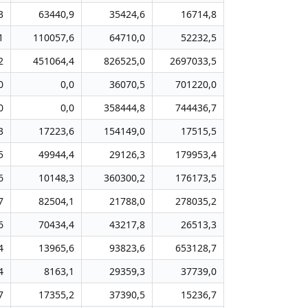
3
63440,9
35424,6
16714,8
1
110057,6
64710,0
52232,5
2
451064,4
826525,0
2697033,5
0
0,0
36070,5
701220,0
0
0,0
358444,8
744436,7
3
17223,6
154149,0
17515,5
5
49944,4
29126,3
179953,4
6
10148,3
360300,2
176173,5
7
82504,1
21788,0
278035,2
6
70434,4
43217,8
26513,3
4
13965,6
93823,6
653128,7
4
8163,1
29359,3
37739,0
7
17355,2
37390,5
15236,7