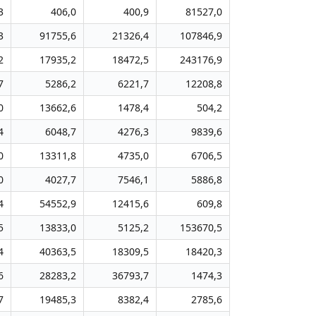
3
406,0
400,9
81527,0
3
91755,6
21326,4
107846,9
2
17935,2
18472,5
243176,9
7
5286,2
6221,7
12208,8
0
13662,6
1478,4
504,2
4
6048,7
4276,3
9839,6
0
13311,8
4735,0
6706,5
0
4027,7
7546,1
5886,8
4
54552,9
12415,6
609,8
5
13833,0
5125,2
153670,5
4
40363,5
18309,5
18420,3
6
28283,2
36793,7
1474,3
7
19485,3
8382,4
2785,6