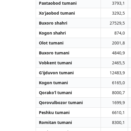
Paxtaobod tumani
3793,1
Xo‘jaobod tumani
3292,5
Buxoro shahri
27529,5
Kogon shahri
874,0
Olot tumani
2001,8
Buxoro tumani
4840,9
Vobkent tumani
2465,5
G‘ijduvon tumani
12483,9
Kogon tumani
6165,0
Qorako‘l tumani
8000,7
Qorovulbozor tumani
1699,9
Peshku tumani
6610,1
Romitan tumani
8300,1