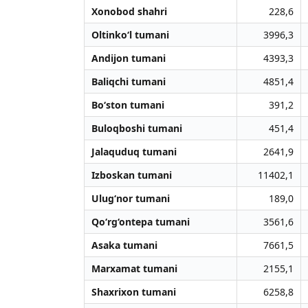
Xonobod shahri
228,6
Oltinko‘l tumani
3996,3
Andijon tumani
4393,3
Baliqchi tumani
4851,4
Bo‘ston tumani
391,2
Buloqboshi tumani
451,4
Jalaquduq tumani
2641,9
Izboskan tumani
11402,1
Ulug‘nor tumani
189,0
Qo‘rg‘ontepa tumani
3561,6
Asaka tumani
7661,5
Marxamat tumani
2155,1
Shaxrixon tumani
6258,8