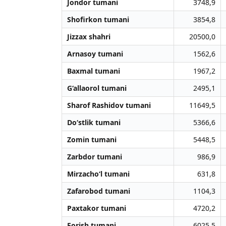
Jondor tumani
3748,9
Shofirkon tumani
3854,8
Jizzax shahri
20500,0
Arnasoy tumani
1562,6
Baxmal tumani
1967,2
G‘allaorol tumani
2495,1
Sharof Rashidov tumani
11649,5
Do‘stlik tumani
5366,6
Zomin tumani
5448,5
Zarbdor tumani
986,9
Mirzacho‘l tumani
631,8
Zafarobod tumani
1104,3
Paxtakor tumani
4720,2
Forish tumani
6025,5