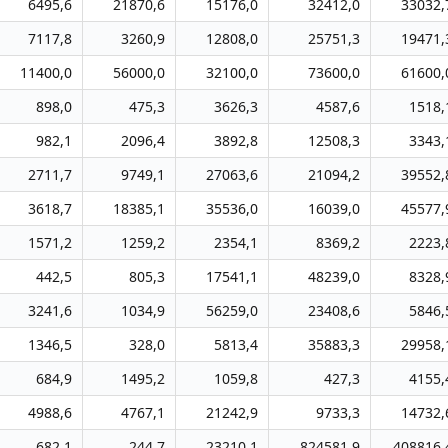
6495,6
21870,6
15176,0
32412,0
33032,
7117,8
3260,9
12808,0
25751,3
19471,
11400,0
56000,0
32100,0
73600,0
61600,
898,0
475,3
3626,3
4587,6
1518,
982,1
2096,4
3892,8
12508,3
3343,
2711,7
9749,1
27063,6
21094,2
39552,
3618,7
18385,1
35536,0
16039,0
45577,
1571,2
1259,2
2354,1
8369,2
2223,
442,5
805,3
17541,1
48239,0
8328,
3241,6
1034,9
56259,0
23408,6
5846,
1346,5
328,0
5813,4
35883,3
29958,
684,9
1495,2
1059,8
427,3
4155,
4988,6
4767,1
21242,9
9733,3
14732,
682,1
244,7
23210,1
824581,9
408816,