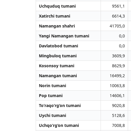
Uchquduq tumani
9561,1
Xatirchi tumani
6614,3
Namangan shahri
41705,0
Yangi Namangan tumani
0,0
Davlatobod tumani
0,0
Mingbuloq tumani
3609,9
Kosonsoy tumani
8629,9
Namangan tumani
16499,2
Norin tumani
10063,8
Pop tumani
14606,1
To‘raqo‘rg‘on tumani
9020,8
Uychi tumani
5128,6
Uchqo‘rg‘on tumani
7008,8