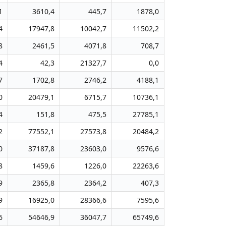
1
3610,4
445,7
1878,0
4
17947,8
10042,7
11502,2
8
2461,5
4071,8
708,7
4
42,3
21327,7
0,0
7
1702,8
2746,2
4188,1
0
20479,1
6715,7
10736,1
4
151,8
475,5
27785,1
2
77552,1
27573,8
20484,2
0
37187,8
23603,0
9576,6
8
1459,6
1226,0
22263,6
9
2365,8
2364,2
407,3
9
16925,0
28366,6
7595,6
6
54646,9
36047,7
65749,6