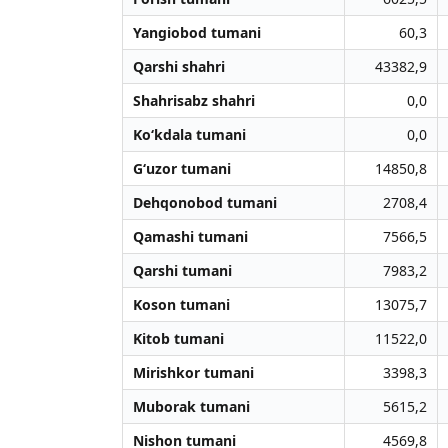
Yangiobod tumani
60,3
Qarshi shahri
43382,9
Shahrisabz shahri
0,0
Ko‘kdala tumani
0,0
G‘uzor tumani
14850,8
Dehqonobod tumani
2708,4
Qamashi tumani
7566,5
Qarshi tumani
7983,2
Koson tumani
13075,7
Kitob tumani
11522,0
Mirishkor tumani
3398,3
Muborak tumani
5615,2
Nishon tumani
4569,8