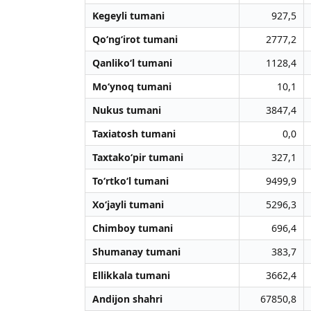
Kegeyli tumani
927,5
Qo‘ng‘irot tumani
2777,2
Qanliko‘l tumani
1128,4
Mo‘ynoq tumani
10,1
Nukus tumani
3847,4
Taxiatosh tumani
0,0
Taxtako‘pir tumani
327,1
To‘rtko‘l tumani
9499,9
Xo‘jayli tumani
5296,3
Chimboy tumani
696,4
Shumanay tumani
383,7
Ellikkala tumani
3662,4
Andijon shahri
67850,8