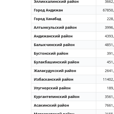
Элликкалинский район
3662
Город Андижан
67850
Город Ханабад
228
Алтынкульский район
3996
Андижанский район
4393
Балыкчинский район
4851
Бустонский район
391
Булакбашинский район
451
Жалакудукский район
2641
Избасканский район
11402
Улугноpский район
189
Кургантепинский район
3561
Асакинский район
7661
Мархаматский район
2155