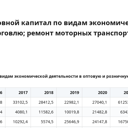
овной капитал по видам экономиче
говлю; ремонт моторных транспор
 видам экономической деятельности в оптовую и розничну
6
2017
2018
2019
2020
2
,8
33102,5
28412,5
22982,1
27040,1
6125
,4
4080,1
11582,6
10019,8
21482,8
634
,6
10292,4
5574,5
25646,9
24147,8
1675