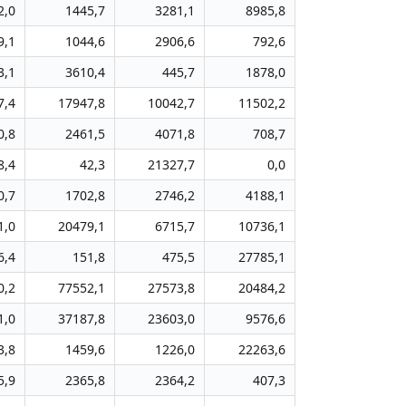
2,0
1445,7
3281,1
8985,8
9,1
1044,6
2906,6
792,6
3,1
3610,4
445,7
1878,0
7,4
17947,8
10042,7
11502,2
0,8
2461,5
4071,8
708,7
8,4
42,3
21327,7
0,0
0,7
1702,8
2746,2
4188,1
1,0
20479,1
6715,7
10736,1
6,4
151,8
475,5
27785,1
0,2
77552,1
27573,8
20484,2
1,0
37187,8
23603,0
9576,6
3,8
1459,6
1226,0
22263,6
5,9
2365,8
2364,2
407,3