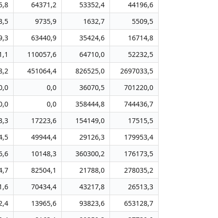
5,8
64371,2
53352,4
44196,6
3,5
9735,9
1632,7
5509,5
9,3
63440,9
35424,6
16714,8
1,1
110057,6
64710,0
52232,5
8,2
451064,4
826525,0
2697033,5
0,0
0,0
36070,5
701220,0
0,0
0,0
358444,8
744436,7
3,3
17223,6
154149,0
17515,5
4,5
49944,4
29126,3
179953,4
6,6
10148,3
360300,2
176173,5
4,7
82504,1
21788,0
278035,2
1,6
70434,4
43217,8
26513,3
2,4
13965,6
93823,6
653128,7