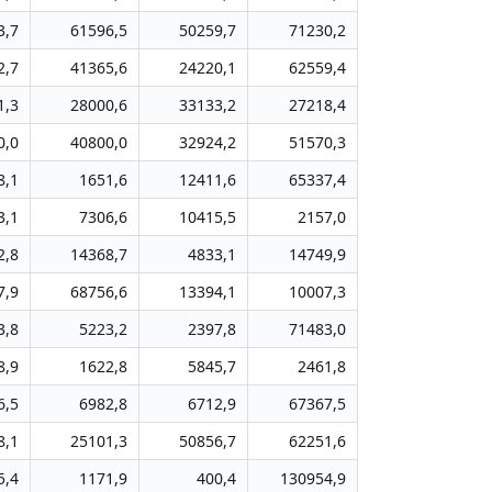
3,7
61596,5
50259,7
71230,2
2,7
41365,6
24220,1
62559,4
1,3
28000,6
33133,2
27218,4
0,0
40800,0
32924,2
51570,3
8,1
1651,6
12411,6
65337,4
3,1
7306,6
10415,5
2157,0
2,8
14368,7
4833,1
14749,9
7,9
68756,6
13394,1
10007,3
3,8
5223,2
2397,8
71483,0
8,9
1622,8
5845,7
2461,8
6,5
6982,8
6712,9
67367,5
8,1
25101,3
50856,7
62251,6
5,4
1171,9
400,4
130954,9