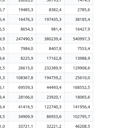
5,7
19485,3
8382,4
2785,6
6,4
16476,3
197435,3
38185,4
6,5
8654,3
981,4
16427,9
9,9
247490,5
380239,4
540997,3
5,5
7984,0
8407,8
7553,4
9,6
8225,9
17162,8
13988,9
2,5
26615,0
232389,9
129908,6
1,3
108367,8
194759,2
25610,0
6,1
69559,3
44493,4
168552,5
9,4
28166,0
23920,1
18065,6
9,4
41416,5
122740,3
141956,4
8,5
34909,9
86953,6
102795,7
1,0
33721,1
32221,2
46208,5