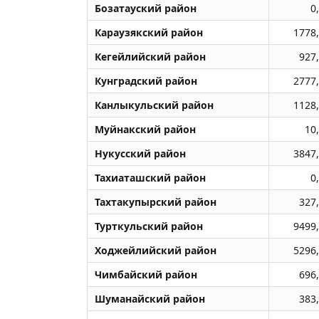
Бозатауский район
0
Караузякский район
1778
Кегейлийский район
927
Кунградский район
2777
Канлыкульский район
1128
Муйнакский район
10
Нукусский район
3847
Тахиаташский район
0
Тахтакупырский район
327
Турткульский район
9499
Ходжейлийский район
5296
Чимбайский район
696
Шуманайский район
383