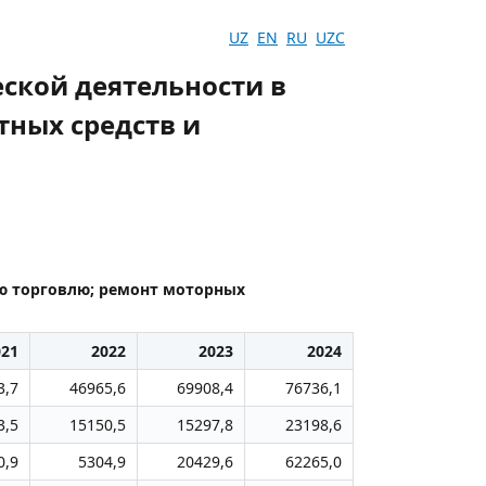
UZ
EN
RU
UZC
ской деятельности в
тных средств и
ю торговлю; ремонт моторных
021
2022
2023
2024
3,7
46965,6
69908,4
76736,1
3,5
15150,5
15297,8
23198,6
0,9
5304,9
20429,6
62265,0