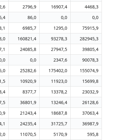
2,6
2796,9
16907,4
4468,3
6,4
86,0
0,0
0,0
3,1
6985,7
1295,0
75915,9
8,0
160821,4
93278,3
282945,3
7,1
24085,8
27947,5
39805,4
0,0
0,0
2347,6
90078,3
5,0
25282,6
175402,0
155074,9
1,5
10920,9
11923,0
15699,8
3,4
8377,7
13378,2
23032,9
7,5
36801,9
13246,4
26128,6
0,9
21243,4
18687,8
37063,4
4,1
24235,4
31725,7
36987,9
2,0
11070,5
5170,9
595,8