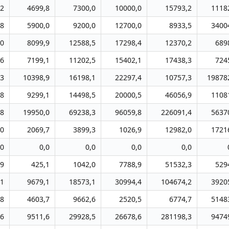
,2
4699,8
7300,0
10000,0
15793,2
1118
,8
5900,0
9200,0
12700,0
8933,5
3400
,0
8099,9
12588,5
17298,4
12370,2
689
,6
7199,1
11202,5
15402,1
17438,3
724
,3
10398,9
16198,1
22297,4
10757,3
19878
,8
9299,1
14498,5
20000,5
46056,9
1108
,8
19950,0
69238,3
96059,8
226091,4
5637
,0
2069,7
3899,3
1026,9
12982,0
1721
,0
0,0
0,0
0,0
0,0
,9
425,1
1042,0
7788,9
51532,3
529
,1
9679,1
18573,1
30994,4
104674,2
3920
,8
4603,7
9662,6
2520,5
6774,7
5148
,6
9511,6
29928,5
26678,6
281198,3
9474