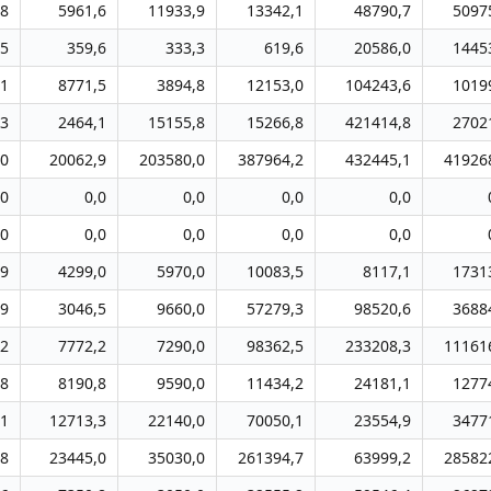
,8
5961,6
11933,9
13342,1
48790,7
5097
,5
359,6
333,3
619,6
20586,0
1445
,1
8771,5
3894,8
12153,0
104243,6
1019
,3
2464,1
15155,8
15266,8
421414,8
2702
,0
20062,9
203580,0
387964,2
432445,1
41926
,0
0,0
0,0
0,0
0,0
,0
0,0
0,0
0,0
0,0
,9
4299,0
5970,0
10083,5
8117,1
1731
,9
3046,5
9660,0
57279,3
98520,6
3688
,2
7772,2
7290,0
98362,5
233208,3
11161
,8
8190,8
9590,0
11434,2
24181,1
1277
,1
12713,3
22140,0
70050,1
23554,9
3477
,8
23445,0
35030,0
261394,7
63999,2
28582