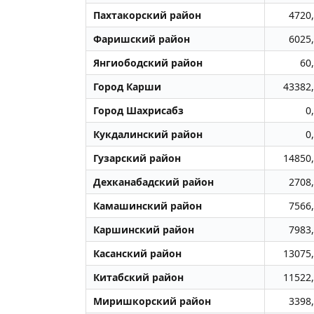
Пахтакорский район
4720
Фаришский район
6025
Янгиободский район
60
Город Карши
43382
Город Шахрисабз
0
Кукдалинский район
0
Гузарский район
14850
Дехканабадский район
2708
Камашинский район
7566
Каршинский район
7983
Касанский район
13075
Китабский район
11522
Миришкорский район
3398