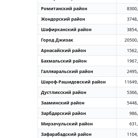
Ромитанский район
8300
Жондоpский район
3748
Шафирканский район
3854
Город Джизак
20500
Арнасайский район
1562
Бахмальский район
1967
Галляаральский район
2495
Шароф-Рашидовский район
11649
Дустликский район
5366
Зааминский район
5448
Зарбдарский район
986
Мирзачульский район
631
Зафарабадский район
1104