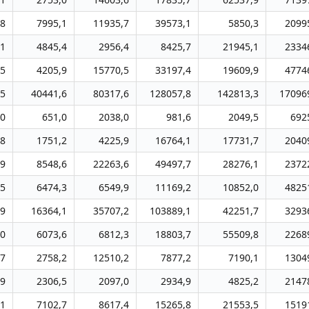
,8
7995,1
11935,7
39573,1
5850,3
2099
,1
4845,4
2956,4
8425,7
21945,1
2334
,5
4205,9
15770,5
33197,4
19609,9
4774
,5
40441,6
80317,6
128057,8
142813,3
17096
,0
651,0
2038,0
981,6
2049,5
692
,8
1751,2
4225,9
16764,1
17731,7
2040
,9
8548,6
22263,6
49497,7
28276,1
2372
,5
6474,3
6549,9
11169,2
10852,0
4825
,9
16364,1
35707,2
103889,1
42251,7
3293
,0
6073,6
6812,3
18803,7
55509,8
2268
,7
2758,2
12510,2
7877,2
7190,1
1304
,9
2306,5
2097,0
2934,9
4825,2
2147
,1
7102,7
8617,4
15265,8
21553,5
1519