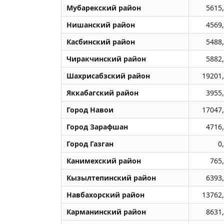
Мубарекский район
5615
Нишанский район
4569
Касбинский район
5488
Чиракчинский район
5882
Шахрисабзский район
19201
Яккабагский район
3955
Город Навои
17047
Город Заpафшан
4716
Город Газган
0
Канимехский район
765
Кызылтепинский район
6393
Навбахорский район
13762
Карманинский район
8631