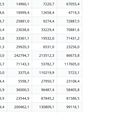
2,5
14960,1
7220,7
67055,4
4,6
18999,4
12658,4
4719,3
8,7
25881,0
9274,4
72887,5
5,4
23038,6
33229,4
70881,6
2,8
33361,1
19532,0
71431,2
1,3
29920,3
6531,0
23256,0
0,0
242794,7
213512,3
86673,8
6,7
71143,3
53782,7
117605,0
0,0
3375,6
110219,9
5723,1
4,4
5598,7
27950,7
23108,4
5,9
36000,5
96487,4
58405,8
3,9
23544,9
87845,2
81586,5
9,4
200462,1
130809,1
99116,1