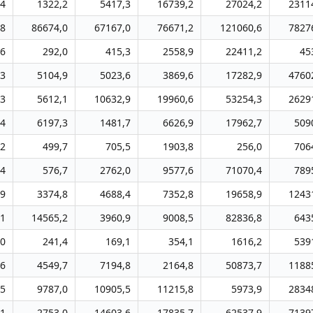
,4
1322,2
5417,3
16739,2
27024,2
2311
,8
86674,0
67167,0
76671,2
121060,6
7827
,6
292,0
415,3
2558,9
22411,2
45
,3
5104,9
5023,6
3869,6
17282,9
4760
,3
5612,1
10632,9
19960,6
53254,3
2629
,4
6197,3
1481,7
6626,9
17962,7
509
,2
499,7
705,5
1903,8
256,0
706
,4
576,7
2762,0
9577,6
71070,4
789
,9
3374,8
4688,4
7352,8
19658,9
1243
,1
14565,2
3960,9
9008,5
82836,8
643
,0
241,4
169,1
354,1
1616,2
539
,6
4549,7
7194,8
2164,8
50873,7
1188
,5
9787,0
10905,5
11215,8
5973,9
2834
,1
2753,0
14603,6
17835,7
62537,9
7139