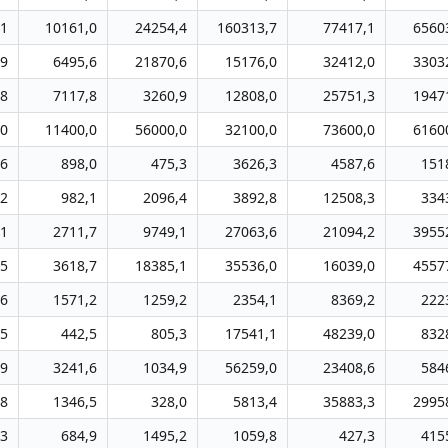
,1
10161,0
24254,4
160313,7
77417,1
6560
,9
6495,6
21870,6
15176,0
32412,0
3303
,8
7117,8
3260,9
12808,0
25751,3
1947
,0
11400,0
56000,0
32100,0
73600,0
6160
,6
898,0
475,3
3626,3
4587,6
151
,2
982,1
2096,4
3892,8
12508,3
334
,1
2711,7
9749,1
27063,6
21094,2
3955
,5
3618,7
18385,1
35536,0
16039,0
4557
,6
1571,2
1259,2
2354,1
8369,2
222
,5
442,5
805,3
17541,1
48239,0
832
,9
3241,6
1034,9
56259,0
23408,6
584
,8
1346,5
328,0
5813,4
35883,3
2995
,3
684,9
1495,2
1059,8
427,3
415