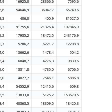
4,9
16925,0
28366,6
7595,6
6,6
54646,9
36047,7
65749,6
3,3
406,0
400,9
81527,0
2,3
91755,6
21326,4
107846,9
1,2
17935,2
18472,5
243176,9
0,7
5286,2
6221,7
12208,8
4,0
13662,6
1478,4
504,2
5,4
6048,7
4276,3
9839,6
1,0
13311,8
4735,0
6706,5
5,0
4027,7
7546,1
5886,8
1,4
54552,9
12415,6
609,8
5,5
13833,0
5125,2
153670,5
8,4
40363,5
18309,5
18420,3
7,6
28283,2
36793,7
1474,3