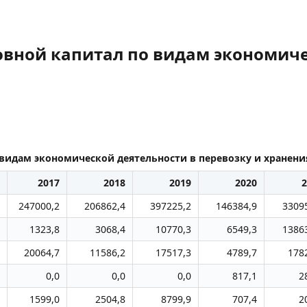
овной капитал по видам экономиче
видам экономической деятельности в перевозку и хранени
2017
2018
2019
2020
2
247000,2
206862,4
397225,2
146384,9
3309
1323,8
3068,4
10770,3
6549,3
1386
20064,7
11586,2
17517,3
4789,7
178
0,0
0,0
0,0
817,1
2
1599,0
2504,8
8799,9
707,4
2