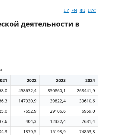
UZ
EN
RU
UZC
ской деятельности в
я
021
2022
2023
2024
58,0
458632,4
850860,1
268441,9
36,3
147930,9
39822,4
33610,6
25,0
7652,9
29106,6
6959,0
87,6
404,3
12332,4
7631,4
04,3
1379,5
15193,9
74853,3