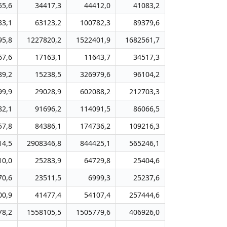
55,6
34417,3
44412,0
41083,2
33,1
63123,2
100782,3
89379,6
95,8
1227820,2
1522401,9
1682561,7
67,6
17163,1
11643,7
34517,3
89,2
15238,5
326979,6
96104,2
99,9
29028,9
602088,2
212703,3
82,1
91696,2
114091,5
86066,5
57,8
84386,1
174736,2
109216,3
14,5
2908346,8
844425,1
565246,1
10,0
25283,9
64729,8
25404,6
70,6
23511,5
6999,3
25237,6
00,9
41477,4
54107,4
257444,6
78,2
1558105,5
1505779,6
406926,0