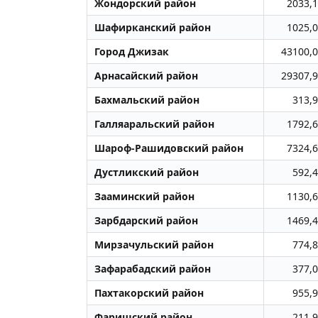
Жондоpский район
2033,1
Шафирканский район
1025,0
Город Джизак
43100,0
Арнасайский район
29307,9
Бахмальский район
313,9
Галляаральский район
1792,6
Шароф-Рашидовский район
7324,6
Дустликский район
592,4
Зааминский район
1130,6
Зарбдарский район
1469,4
Мирзачульский район
774,8
Зафарабадский район
377,0
Пахтакорский район
955,9
Фаришский район
211,9