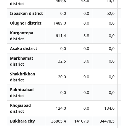
469,8
43,8
15,7
district
Izbaskan district
0,0
0,0
52,0
Ulugnor district
1489,0
0,0
0,0
Kurgantepa
611,4
3,8
0,0
district
Asaka district
0,0
0,0
0,0
Markhamat
32,5
3,6
0,0
district
Shakhrikhan
20,0
0,0
0,0
district
Pakhtaabad
0,0
0,0
0,0
district
Khojaabad
124,0
0,0
134,0
district
Bukhara city
36865,4
14107,9
34478,5
16