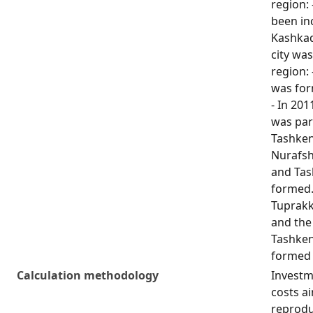
region: 
been inc
Kashkad
city was
region: 
was for
- In 201
was part
Tashkent
Nurafsh
and Tas
formed.
Tuprakk
and the 
Tashkent
formed 
Calculation methodology
Investme
costs a
reprodu