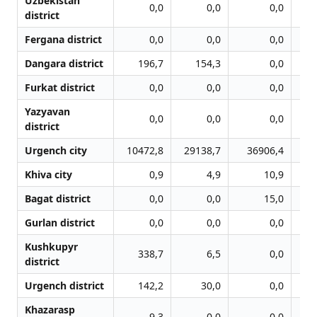
Uzbekistan
0,0
0,0
0,0
district
Fergana district
0,0
0,0
0,0
Dangara district
196,7
154,3
0,0
Furkat district
0,0
0,0
0,0
Yazyavan
0,0
0,0
0,0
district
Urgench city
10472,8
29138,7
36906,4
6
Khiva city
0,9
4,9
10,9
Bagat district
0,0
0,0
15,0
Gurlan district
0,0
0,0
0,0
Kushkupyr
338,7
6,5
0,0
district
Urgench district
142,2
30,0
0,0
Khazarasp
9,3
0,0
0,0