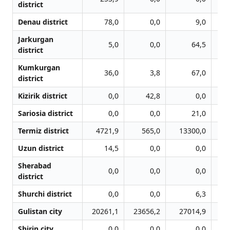
district
Denau district
78,0
0,0
9,0
Jarkurgan
5,0
0,0
64,5
district
Kumkurgan
36,0
3,8
67,0
district
Kizirik district
0,0
42,8
0,0
Sariosia district
0,0
0,0
21,0
Termiz district
4721,9
565,0
13300,0
1
Uzun district
14,5
0,0
0,0
Sherabad
0,0
0,0
0,0
district
Shurchi district
0,0
0,0
6,3
Gulistan city
20261,1
23656,2
27014,9
3
Shirin city
0,0
0,0
0,0