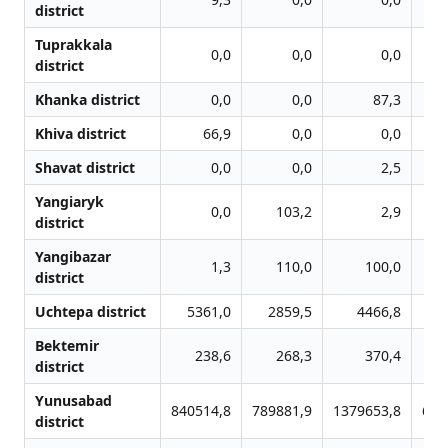
district
Tuprakkala
0,0
0,0
0,0
district
Khanka district
0,0
0,0
87,3
Khiva district
66,9
0,0
0,0
Shavat district
0,0
0,0
2,5
Yangiaryk
0,0
103,2
2,9
district
Yangibazar
1,3
110,0
100,0
district
Uchtepa district
5361,0
2859,5
4466,8
2
Bektemir
238,6
268,3
370,4
district
Yunusabad
840514,8
789881,9
1379653,8
687
district