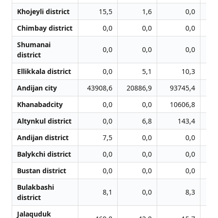
Khojeyli district
15,5
1,6
0,0
Chimbay district
0,0
0,0
0,0
Shumanai
0,0
0,0
0,0
district
Ellikkala district
0,0
5,1
10,3
Andijan city
43908,6
20886,9
93745,4
6
Khanabadcity
0,0
0,0
10606,8
Altynkul district
0,0
6,8
143,4
Andijan district
7,5
0,0
0,0
Balykchi district
0,0
0,0
0,0
Bustan district
0,0
0,0
0,0
Bulakbashi
8,1
0,0
8,3
district
Jalаquduk