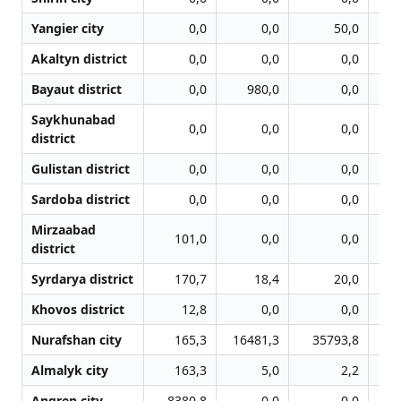
Yangier city
0,0
0,0
50,0
Akaltyn district
0,0
0,0
0,0
Bayaut district
0,0
980,0
0,0
Saykhunabad
0,0
0,0
0,0
district
Gulistan district
0,0
0,0
0,0
Sardoba district
0,0
0,0
0,0
Mirzaabad
101,0
0,0
0,0
district
Syrdarya district
170,7
18,4
20,0
Khovos district
12,8
0,0
0,0
Nurafshan city
165,3
16481,3
35793,8
2
Almalyk city
163,3
5,0
2,2
Angren city
8380,8
0,0
0,0