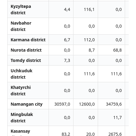
Kyzyltepa
4,4
116,1
0,0
district
Navbahor
0,0
0,0
0,0
district
Karmana district
6,7
112,0
0,0
Nurota district
0,0
8,7
68,8
Tomdy district
7,3
0,0
0,0
Uchkuduk
0,0
111,6
111,6
district
Khatyrchi
0,0
0,0
0,0
district
Namangan city
30597,0
12600,0
34759,6
6
Mingbulak
0,0
0,0
11,7
district
Kasansay
83,2
20,0
2675,6