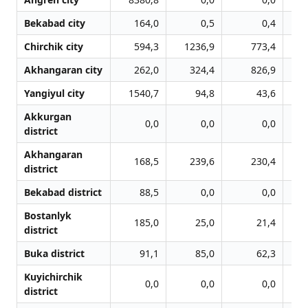
Bekabad city
164,0
0,5
0,4
Chirchik city
594,3
1236,9
773,4
Akhangaran city
262,0
324,4
826,9
Yangiyul city
1540,7
94,8
43,6
Akkurgan
0,0
0,0
0,0
district
Akhangaran
168,5
239,6
230,4
district
Bekabad district
88,5
0,0
0,0
Bostanlyk
185,0
25,0
21,4
district
Buka district
91,1
85,0
62,3
Kuyichirchik
0,0
0,0
0,0
district