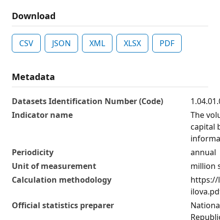
Download
CSV
JSON
XML
XLSX
PDF
Metadata
Datasets Identification Number (Code)
1.04.01
Indicator name
The vol
capital 
informa
Periodicity
annual
Unit of measurement
million
Calculation methodology
https:/
ilova.pd
Official statistics preparer
National
Republi