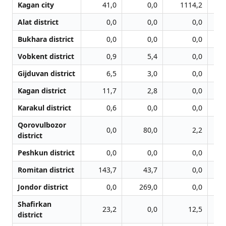
Kagan city
41,0
0,0
1114,2
1
Alat district
0,0
0,0
0,0
Bukhara district
0,0
0,0
0,0
Vobkent district
0,9
5,4
0,0
Gijduvan district
6,5
3,0
0,0
Kagan district
11,7
2,8
0,0
Karakul district
0,6
0,0
0,0
Qorovulbozor
0,0
80,0
2,2
district
Peshkun district
0,0
0,0
0,0
Romitan district
143,7
43,7
0,0
Jondor district
0,0
269,0
0,0
Shafirkan
23,2
0,0
12,5
district