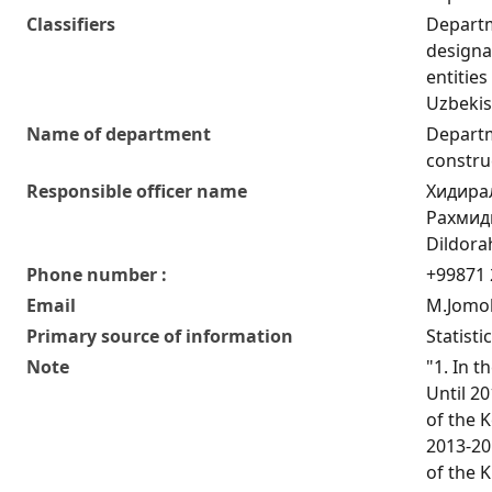
Classifiers
Departm
designat
entities
Uzbekis
Name of department
Departm
construc
Responsible officer name
Хидира
Рахмиди
Dildor
Phone number :
+99871 
Email
M.Jomol
Primary source of information
Statisti
Note
"1. In t
Until 20
of the K
2013-20
of the K