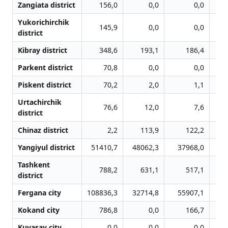
Zangiata district
156,0
0,0
0,0
Yukorichirchik
145,9
0,0
0,0
district
Kibray district
348,6
193,1
186,4
Parkent district
70,8
0,0
0,0
Piskent district
70,2
2,0
1,1
Urtachirchik
76,6
12,0
7,6
district
Chinaz district
2,2
113,9
122,2
Yangiyul district
51410,7
48062,3
37968,0
2
Tashkent
788,2
631,1
517,1
district
Fergana city
108836,3
32714,8
55907,1
5
Kokand city
786,8
0,0
166,7
Kuvasay city
0,0
0,0
0,0