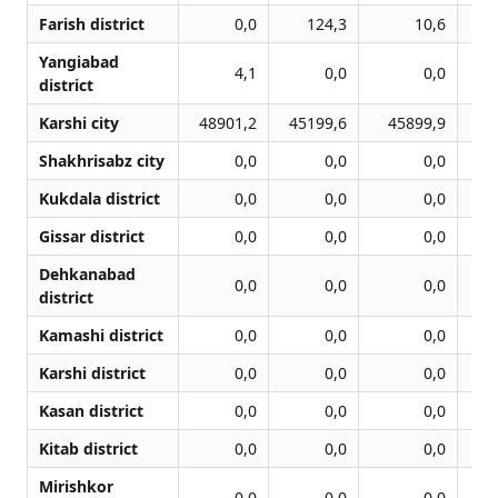
Farish district
0,0
124,3
10,6
Yangiabad
4,1
0,0
0,0
district
Karshi city
48901,2
45199,6
45899,9
5
Shakhrisabz city
0,0
0,0
0,0
Kukdala district
0,0
0,0
0,0
Gissar district
0,0
0,0
0,0
Dehkanabad
0,0
0,0
0,0
district
Kamashi district
0,0
0,0
0,0
Karshi district
0,0
0,0
0,0
Kasan district
0,0
0,0
0,0
Kitab district
0,0
0,0
0,0
Mirishkor
0,0
0,0
0,0