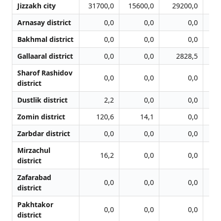
Jizzakh city
31700,0
15600,0
29200,0
5
Arnasay district
0,0
0,0
0,0
Bakhmal district
0,0
0,0
0,0
Gallaaral district
0,0
0,0
2828,5
Sharof Rashidov
0,0
0,0
0,0
district
Dustlik district
2,2
0,0
0,0
Zomin district
120,6
14,1
0,0
Zarbdar district
0,0
0,0
0,0
Mirzachul
16,2
0,0
0,0
district
Zafarabad
0,0
0,0
0,0
district
Pakhtakor
0,0
0,0
0,0
district