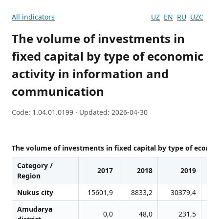
All indicators
UZ
EN
RU
UZC
The volume of investments in
fixed capital by type of economic
activity in information and
communication
Code: 1.04.01.0199 · Updated: 2026-04-30
The volume of investments in fixed capital by type of econo
Category /
2017
2018
2019
Region
Nukus city
15601,9
8833,2
30379,4
6
Amudarya
0,0
48,0
231,5