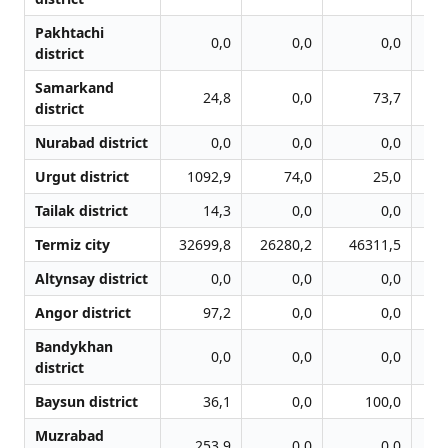
Pakhtachi
0,0
0,0
0,0
district
Samarkand
24,8
0,0
73,7
district
Nurabad district
0,0
0,0
0,0
Urgut district
1092,9
74,0
25,0
Tailak district
14,3
0,0
0,0
Termiz city
32699,8
26280,2
46311,5
4
Altynsay district
0,0
0,0
0,0
Angor district
97,2
0,0
0,0
Bandykhan
0,0
0,0
0,0
district
Baysun district
36,1
0,0
100,0
Muzrabad
253,9
0,0
0,0