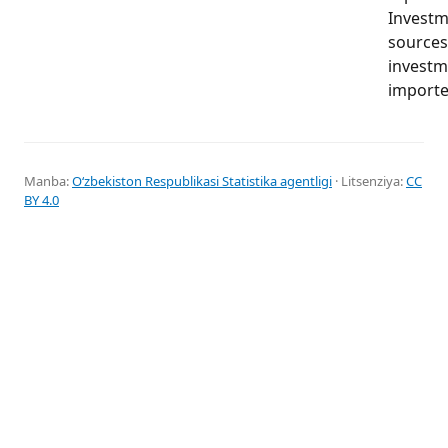
Investme
sources 
investm
importe
Manba:
Oʻzbekiston Respublikasi Statistika agentligi
· Litsenziya:
CC
BY 4.0