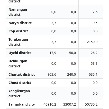
district
Namangan
0,0
0,0
7,6
district
Naryn district
3,7
0,0
9,5
Pop district
0,0
0,0
0,0
Turakurgan
3,7
0,0
12150,0
district
Uychi district
17,9
50,0
26,2
Uchkurgan
0,0
0,0
53,3
district
Chartak district
903,6
240,0
635,1
Chust district
0,0
110,0
0,0
Yangikurgan
0,0
0,0
0,0
district
Samarkand city
46910,2
33007,2
50730,2
9