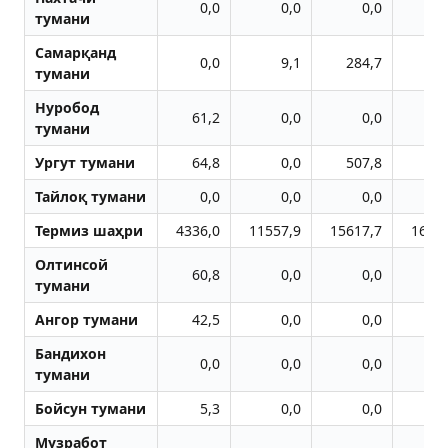
0,0
0,0
0,0
тумани
Самарқанд
0,0
9,1
284,7
тумани
Нуробод
61,2
0,0
0,0
тумани
Ургут тумани
64,8
0,0
507,8
14
Тайлоқ тумани
0,0
0,0
0,0
Термиз шаҳри
4336,0
11557,9
15617,7
1618
Олтинсой
60,8
0,0
0,0
тумани
Aнгор тумани
42,5
0,0
0,0
Бандихон
0,0
0,0
0,0
тумани
Бойсун тумани
5,3
0,0
0,0
Музработ