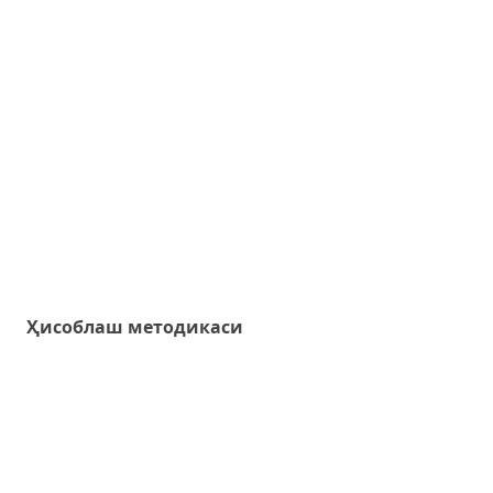
Ҳисоблаш методикаси