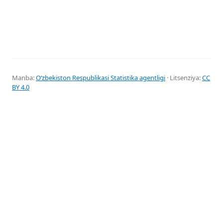
Manba:
Oʻzbekiston Respublikasi Statistika agentligi
· Litsenziya:
CC
BY 4.0