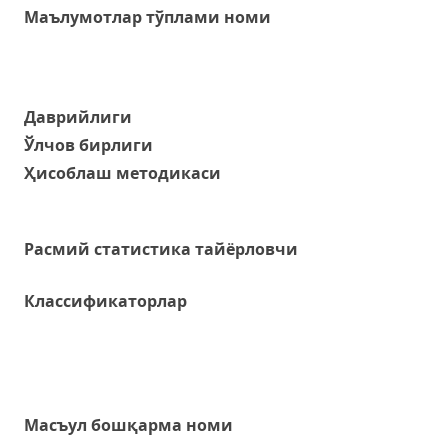
Маълумотлар тўплами номи
Даврийлиги
Ўлчов бирлиги
Ҳисоблаш методикаси
Расмий статистика тайёрловчи
Классификаторлар
Масъул бошқарма номи