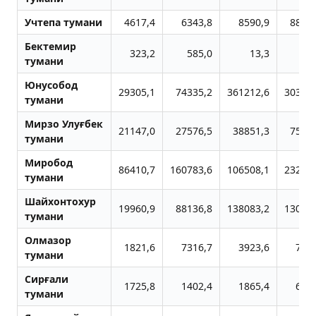
Учтепа тумани
4617,4
6343,8
8590,9
8860
Бектемир
323,2
585,0
13,3
47
тумани
Юнусобод
29305,1
74335,2
361212,6
303047
тумани
Мирзо Улуғбек
21147,0
27576,5
38851,3
7516
тумани
Миробод
86410,7
160783,6
106508,1
232050
тумани
Шайхонтохур
19960,9
88136,8
138083,2
130289
тумани
Олмазор
1821,6
7316,7
3923,6
737
тумани
Сирғали
1725,8
1402,4
1865,4
687
тумани