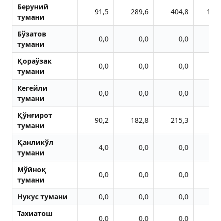
Беруний
91,5
289,6
404,8
127
тумани
Бўзатов
0,0
0,0
0,0
тумани
Қораўзак
0,0
0,0
0,0
тумани
Кегейли
0,0
0,0
0,0
тумани
Қўнғирот
90,2
182,8
215,3
67
тумани
Қанликўл
4,0
0,0
0,0
тумани
Мўйноқ
0,0
0,0
0,0
тумани
Нукус тумани
0,0
0,0
0,0
Тахиатош
0,0
0,0
0,0