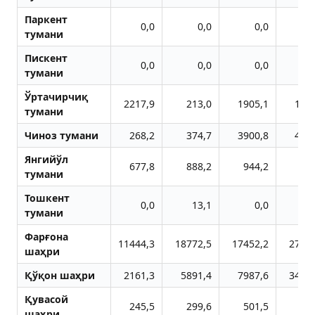
Паркент
0,0
0,0
0,0
тумани
Пискент
0,0
0,0
0,0
тумани
Ўртачирчиқ
2217,9
213,0
1905,1
137
тумани
Чиноз тумани
268,2
374,7
3900,8
477
Янгийўл
677,8
888,2
944,2
85
тумани
Тошкент
0,0
13,1
0,0
тумани
Фарғона
11444,3
18772,5
17452,2
2731
шаҳри
Қўқон шаҳри
2161,3
5891,4
7987,6
3400
Қувасой
245,5
299,6
501,5
27
шаҳри