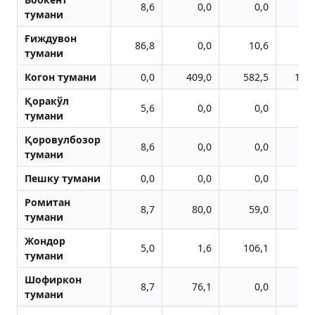
8,6
0,0
0,0
тумани
Ғиждувон
86,8
0,0
10,6
тумани
Когон тумани
0,0
409,0
582,5
146
Қоракўл
5,6
0,0
0,0
1
тумани
Қоровулбозор
8,6
0,0
0,0
тумани
Пешку тумани
0,0
0,0
0,0
Ромитан
8,7
80,0
59,0
тумани
Жондор
5,0
1,6
106,1
тумани
Шофиркон
8,7
76,1
0,0
тумани