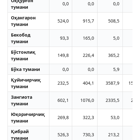
Оққўрғон
0,0
0,0
0,0
тумани
Оҳангарон
524,0
915,7
508,5
55
тумани
Бекобод
93,3
165,0
5,0
тумани
Бўстонлиқ
149,8
226,4
365,2
35
тумани
Бўка тумани
0,0
0,0
5,9
Қуйичирчиқ
232,5
404,1
3587,9
1548
тумани
Зангиота
602,1
1076,0
2335,5
222
тумани
Юқоричирчиқ
269,8
322,3
53,0
6
тумани
Қибрай
526,3
730,3
213,2
23
тумани