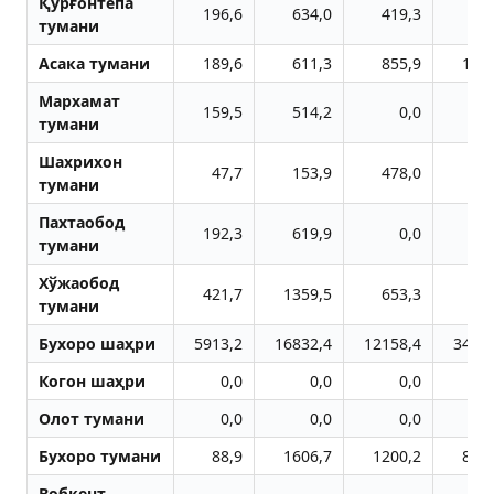
Қўрғонтепа
196,6
634,0
419,3
71
тумани
Aсака тумани
189,6
611,3
855,9
140
Мархамат
159,5
514,2
0,0
57
тумани
Шахрихон
47,7
153,9
478,0
52
тумани
Пахтаобод
192,3
619,9
0,0
тумани
Хўжаобод
421,7
1359,5
653,3
79
тумани
Бухоро шаҳри
5913,2
16832,4
12158,4
3499
Когон шаҳри
0,0
0,0
0,0
Олот тумани
0,0
0,0
0,0
Бухоро тумани
88,9
1606,7
1200,2
847
Вобкент