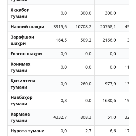
Яккабоғ
0,0
300,0
300,0
60
тумани
Навоий шаҳри
3919,6
10708,2
20768,1
4532
Зарафшон
164,5
509,2
2166,0
350
шаҳри
Ғозғон шаҳри
0,0
0,0
0,0
Конимех
0,0
0,0
0,0
1191
тумани
Қизилтепа
0,0
260,0
977,9
1313
тумани
Навбаҳор
0,8
0,0
1680,6
1934
тумани
Кармана
4332,7
808,3
51,0
3222
тумани
Нурота тумани
0,0
2,7
6,6
1708