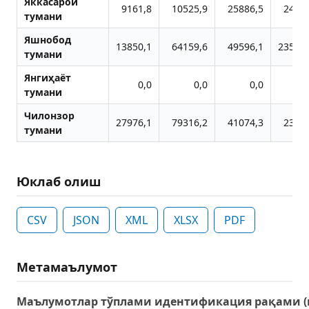
Яккасарой
9161,8
10525,9
25886,5
2466
тумани
Яшнобод
13850,1
64159,6
49596,1
235927
тумани
Янгиҳаёт
0,0
0,0
0,0
тумани
Чилонзор
27976,1
79316,2
41074,3
2302
тумани
Юклаб олиш
CSV
JSON
XML
XLSX
PDF
Метамаълумот
Маълумотлар тўплами идентификация рақами (