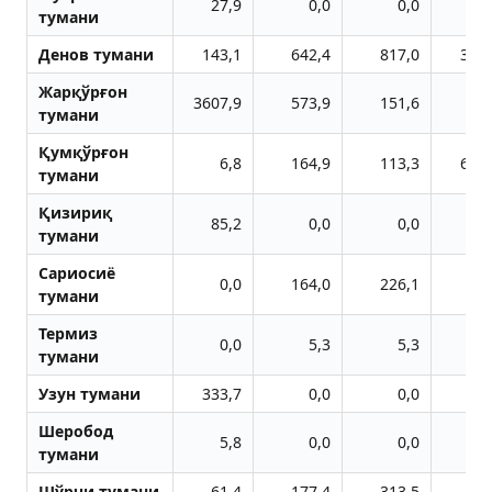
27,9
0,0
0,0
тумани
Денов тумани
143,1
642,4
817,0
330
Жарқўрғон
3607,9
573,9
151,6
72
тумани
Қумқўрғон
6,8
164,9
113,3
620
тумани
Қизириқ
85,2
0,0
0,0
тумани
Сариосиё
0,0
164,0
226,1
38
тумани
Термиз
0,0
5,3
5,3
тумани
Узун тумани
333,7
0,0
0,0
Шеробод
5,8
0,0
0,0
тумани
Шўрчи тумани
61,4
177,4
313,5
78