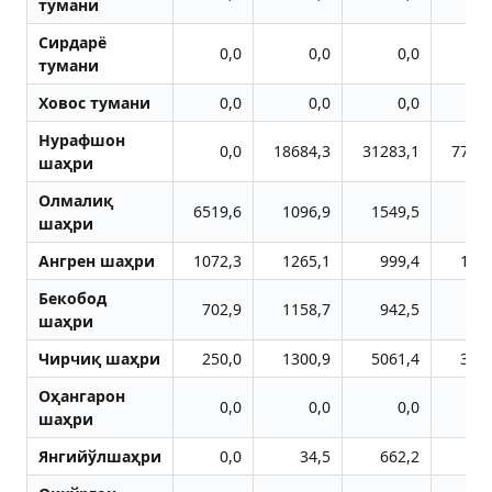
тумани
Сирдарё
0,0
0,0
0,0
тумани
Ховос тумани
0,0
0,0
0,0
Нурафшон
0,0
18684,3
31283,1
7750
шаҳри
Олмалиқ
6519,6
1096,9
1549,5
78
шаҳри
Aнгрен шаҳри
1072,3
1265,1
999,4
103
Бекобод
702,9
1158,7
942,5
81
шаҳри
Чирчиқ шаҳри
250,0
1300,9
5061,4
361
Оҳангарон
0,0
0,0
0,0
шаҳри
Янгийўлшаҳри
0,0
34,5
662,2
34