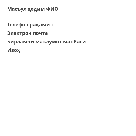
Масъул ҳодим ФИО
Телефон рақами :
Электрон почта
Бирламчи маълумот манбаси
Изоҳ