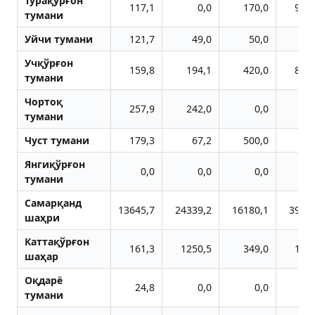
Тўрақўрғон
117,1
0,0
170,0
962
тумани
Уйчи тумани
121,7
49,0
50,0
Учқўрғон
159,8
194,1
420,0
886
тумани
Чортоқ
257,9
242,0
0,0
тумани
Чуст тумани
179,3
67,2
500,0
10
Янгиқўрғон
0,0
0,0
0,0
тумани
Самарқанд
13645,7
24339,2
16180,1
3958
шаҳри
Каттақўрғон
161,3
1250,5
349,0
112
шаҳар
Оқдарё
24,8
0,0
0,0
тумани