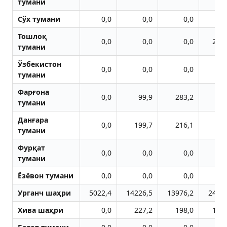
тумани
Сўх тумани
0,0
0,0
0,0
Тошлоқ
0,0
0,0
0,0
253
тумани
Ўзбекистон
0,0
0,0
0,0
тумани
Фарғона
0,0
99,9
283,2
тумани
Данғара
0,0
199,7
216,1
тумани
Фурқат
0,0
0,0
0,0
тумани
Ёзёвон тумани
0,0
0,0
0,0
Урганч шаҳри
5022,4
14226,5
13976,2
2455
Хива шаҳри
0,0
227,2
198,0
114