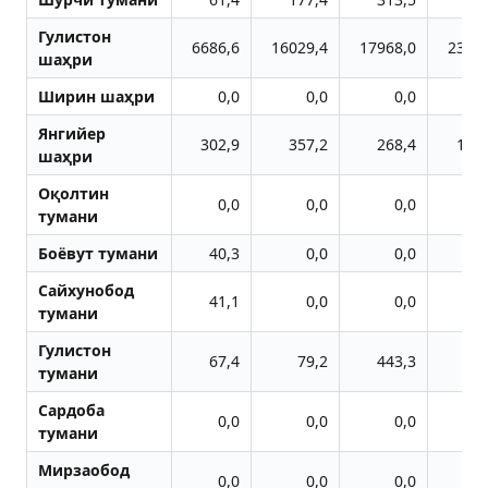
Гулистон
6686,6
16029,4
17968,0
2318
шаҳри
Ширин шаҳри
0,0
0,0
0,0
Янгийер
302,9
357,2
268,4
125
шаҳри
Оқолтин
0,0
0,0
0,0
тумани
Боёвут тумани
40,3
0,0
0,0
Сайхунобод
41,1
0,0
0,0
тумани
Гулистон
67,4
79,2
443,3
42
тумани
Сардоба
0,0
0,0
0,0
тумани
Мирзаобод
0,0
0,0
0,0