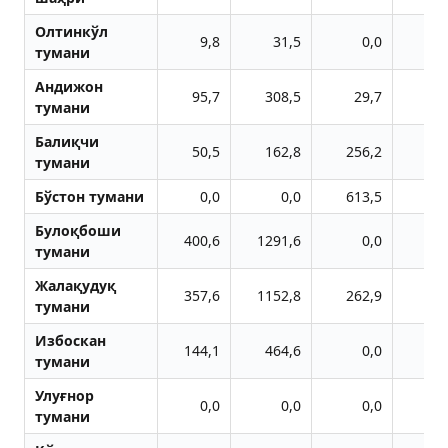
Олтинкўл
9,8
31,5
0,0
тумани
Aндижон
95,7
308,5
29,7
тумани
Балиқчи
50,5
162,8
256,2
20
тумани
Бўстон тумани
0,0
0,0
613,5
Булоқбоши
400,6
1291,6
0,0
тумани
Жалақудуқ
357,6
1152,8
262,9
2
тумани
Избоскан
144,1
464,6
0,0
тумани
Улуғнор
0,0
0,0
0,0
тумани