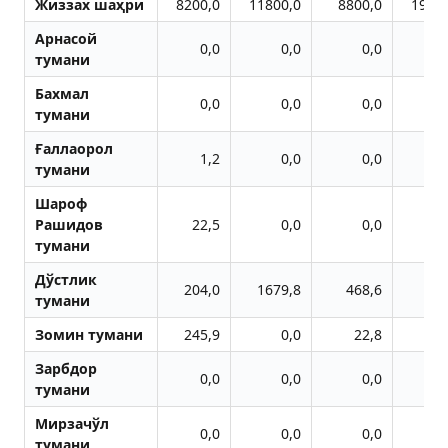
Жиззах шаҳри
8200,0
11800,0
8800,0
1930
Aрнасой
0,0
0,0
0,0
тумани
Бахмал
0,0
0,0
0,0
тумани
Ғаллаорол
1,2
0,0
0,0
тумани
Шароф
Рашидов
22,5
0,0
0,0
тумани
Дўстлик
204,0
1679,8
468,6
83
тумани
Зомин тумани
245,9
0,0
22,8
38
Зарбдор
0,0
0,0
0,0
тумани
Мирзачўл
0,0
0,0
0,0
тумани