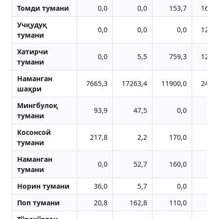
Томди тумани
0,0
0,0
153,7
1644
Учқудуқ
0,0
0,0
0,0
1284
тумани
Хатирчи
0,0
5,5
759,3
1268
тумани
Наманган
7665,3
17263,4
11900,0
2447
шаҳри
Мингбулоқ
93,9
47,5
0,0
тумани
Косонсой
217,8
2,2
170,0
тумани
Наманган
0,0
52,7
160,0
тумани
Норин тумани
36,0
5,7
0,0
6
Поп тумани
20,8
162,8
110,0
79