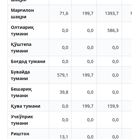
Марғилон
71,6
199,7
1393,7
189
шаҳри
Олтиариқ
0,0
0,0
586,3
тумани
Қўштепа
0,0
0,0
0,0
тумани
Боғдод тумани
0,0
0,0
0,0
Бувайда
579,1
199,7
0,0
31
тумани
Бешариқ
39,8
0,0
0,0
тумани
Қува тумани
0,0
199,7
159,9
86
Учкўприк
0,0
0,0
0,0
тумани
Риштон
13,1
0,0
0,0