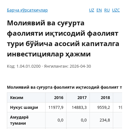
Барча кўрсаткичлар
UZ
EN
RU
UZC
Молиявий ва суғурта
фаолияти иқтисодий фаолият
тури бўйича асосий капиталга
инвестициялар ҳажми
Код: 1.04.01.0200 · Янгиланган: 2026-04-30
Молиявий ва суғурта фаолияти иқтисодий фаолият тур
Кесим
2016
2017
2018
20
Нукус шаҳри
11977,9
14883,3
9559,2
1916
Aмударё
0,0
0,0
234,8
тумани