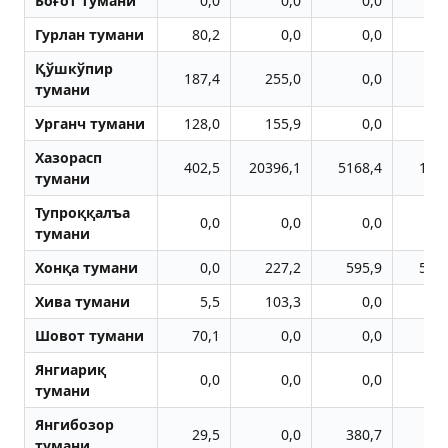
Боғот тумани
0,0
0,0
0,0
Гурлан тумани
80,2
0,0
0,0
Қўшкўпир
187,4
255,0
0,0
тумани
Урганч тумани
128,0
155,9
0,0
Хазорасп
402,5
20396,1
5168,4
136
тумани
Тупроққалъа
0,0
0,0
0,0
тумани
Хонқа тумани
0,0
227,2
595,9
510
Хива тумани
5,5
103,3
0,0
Шовот тумани
70,1
0,0
0,0
Янгиариқ
0,0
0,0
0,0
тумани
Янгибозор
29,5
0,0
380,7
тумани