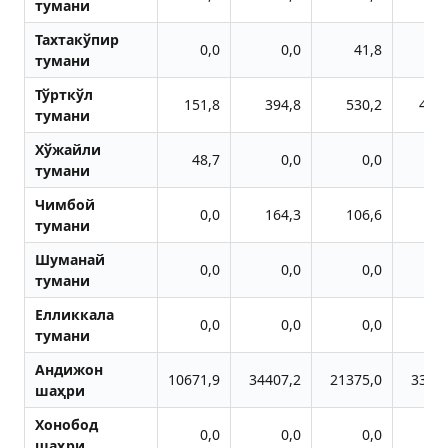
тумани
Тахтакўпир
0,0
0,0
41,8
тумани
Тўрткўл
151,8
394,8
530,2
433
тумани
Хўжайли
48,7
0,0
0,0
тумани
Чимбой
0,0
164,3
106,6
67
тумани
Шуманай
0,0
0,0
0,0
тумани
Елликкала
0,0
0,0
0,0
тумани
Aндижон
10671,9
34407,2
21375,0
3398
шаҳри
Хонобод
0,0
0,0
0,0
шаҳри