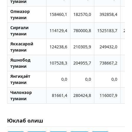
тумани
Олмазор
158460,1
182570,0
392858,4
44
тумани
Сирғали
114129,4
780000,8
1525183,7
258
тумани
Яккасарой
124238,6
210305,9
249432,0
53
тумани
Яшнобод
107528,3
204955,7
738667,2
56
тумани
Янгиҳаёт
0,0
0,0
0,0
тумани
Чилонзор
81661,4
280424,8
116007,9
36
тумани
Юклаб олиш