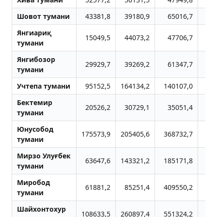
Шовот тумани
43381,8
39180,9
65016,7
2
Янгиариқ
15049,5
44073,2
47706,7
5
тумани
Янгибозор
29929,7
39269,2
61347,7
4
тумани
Учтепа тумани
95152,5
164134,2
140107,0
13
Бектемир
20526,2
30729,1
35051,4
5
тумани
Юнусобод
175573,9
205405,6
368732,7
51
тумани
Мирзо Улуғбек
63647,6
143321,2
185171,8
29
тумани
Миробод
61881,2
85251,4
409550,2
21
тумани
Шайхонтохур
108633,5
260897,4
551324,2
47