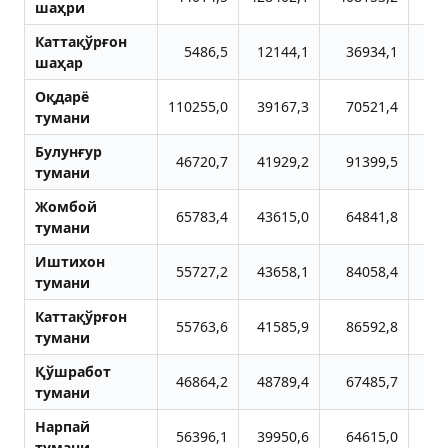
шаҳри
Каттақўрғон
5486,5
12144,1
36934,1
2
шаҳар
Оқдарё
110255,0
39167,3
70521,4
4
тумани
Булунғур
46720,7
41929,2
91399,5
3
тумани
Жомбой
65783,4
43615,0
64841,8
3
тумани
Иштихон
55727,2
43658,1
84058,4
3
тумани
Каттақўрғон
55763,6
41585,9
86592,8
3
тумани
Қўшработ
46864,2
48789,4
67485,7
3
тумани
Нарпай
56396,1
39950,6
64615,0
4
тумани