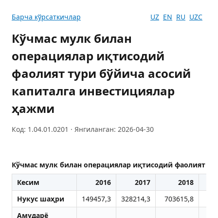
Барча кўрсаткичлар
UZ
EN
RU
UZC
Кўчмас мулк билан
операциялар иқтисодий
фаолият тури бўйича асосий
капиталга инвестициялар
ҳажми
Код: 1.04.01.0201 · Янгиланган: 2026-04-30
Кўчмас мулк билан операциялар иқтисодий фаолият ту
Кесим
2016
2017
2018
Нукус шаҳри
149457,3
328214,3
703615,8
35
Aмударё