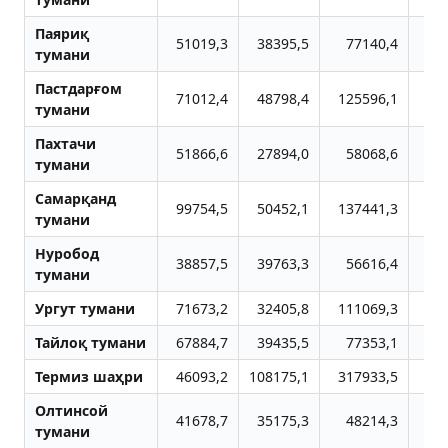
Паяриқ
51019,3
38395,5
77140,4
4
тумани
Пастдарғом
71012,4
48798,4
125596,1
5
тумани
Пахтачи
51866,6
27894,0
58068,6
3
тумани
Самарқанд
99754,5
50452,1
137441,3
6
тумани
Нуробод
38857,5
39763,3
56616,4
4
тумани
Ургут тумани
71673,2
32405,8
111069,3
4
Тайлоқ тумани
67884,7
39435,5
77353,1
6
Термиз шаҳри
46093,2
108175,1
317933,5
33
Олтинсой
41678,7
35175,3
48214,3
2
тумани