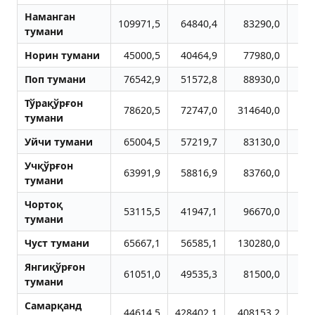
Наманган
109971,5
64840,4
83290,0
2
тумани
Норин тумани
45000,5
40464,9
77980,0
6
Поп тумани
76542,9
51572,8
88930,0
Тўрақўрғон
78620,5
72747,0
314640,0
тумани
Уйчи тумани
65004,5
57219,7
83130,0
14
Учқўрғон
63991,9
58816,9
83760,0
4
тумани
Чортоқ
53115,5
41947,1
96670,0
11
тумани
Чуст тумани
65667,1
56585,1
130280,0
Янгиқўрғон
61051,0
49535,3
81500,0
4
тумани
Самарқанд
44614,5
428402,1
408153,2
55