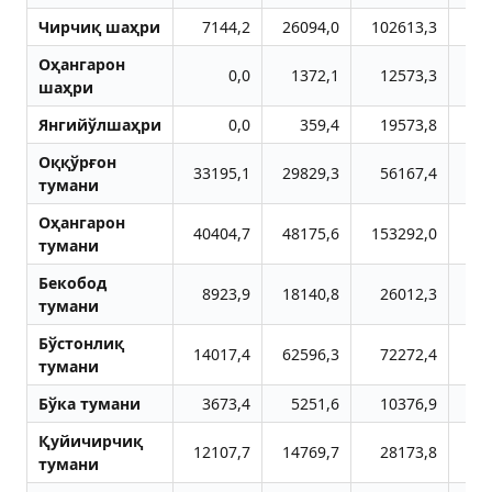
Чирчиқ шаҳри
7144,2
26094,0
102613,3
8
Оҳангарон
0,0
1372,1
12573,3
4
шаҳри
Янгийўлшаҳри
0,0
359,4
19573,8
1
Оққўрғон
33195,1
29829,3
56167,4
10
тумани
Оҳангарон
40404,7
48175,6
153292,0
18
тумани
Бекобод
8923,9
18140,8
26012,3
1
тумани
Бўстонлиқ
14017,4
62596,3
72272,4
7
тумани
Бўка тумани
3673,4
5251,6
10376,9
Қуйичирчиқ
12107,7
14769,7
28173,8
13
тумани