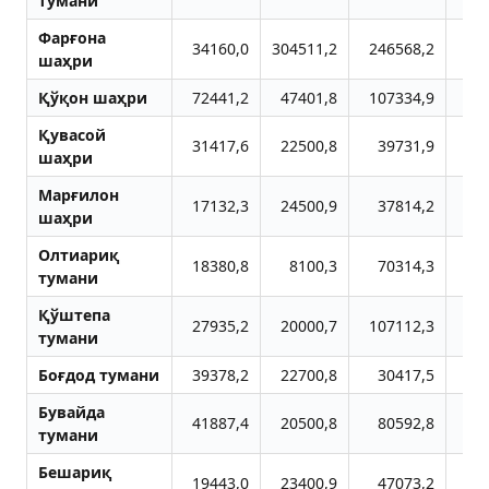
тумани
Фарғона
34160,0
304511,2
246568,2
46
шаҳри
Қўқон шаҳри
72441,2
47401,8
107334,9
6
Қувасой
31417,6
22500,8
39731,9
2
шаҳри
Марғилон
17132,3
24500,9
37814,2
6
шаҳри
Олтиариқ
18380,8
8100,3
70314,3
4
тумани
Қўштепа
27935,2
20000,7
107112,3
9
тумани
Боғдод тумани
39378,2
22700,8
30417,5
1
Бувайда
41887,4
20500,8
80592,8
2
тумани
Бешариқ
19443,0
23400,9
47073,2
4