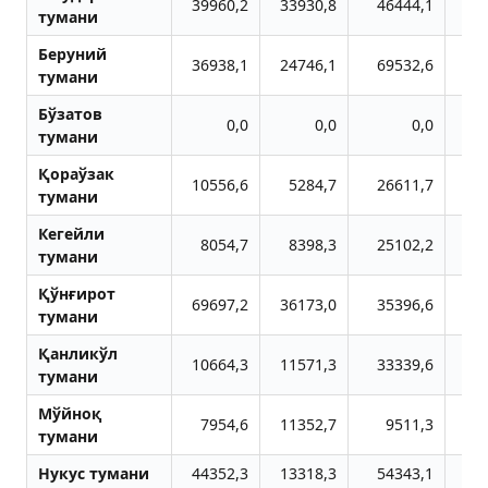
39960,2
33930,8
46444,1
4
тумани
Беруний
36938,1
24746,1
69532,6
12
тумани
Бўзатов
0,0
0,0
0,0
1
тумани
Қораўзак
10556,6
5284,7
26611,7
тумани
Кегейли
8054,7
8398,3
25102,2
1
тумани
Қўнғирот
69697,2
36173,0
35396,6
5
тумани
Қанликўл
10664,3
11571,3
33339,6
2
тумани
Мўйноқ
7954,6
11352,7
9511,3
6
тумани
Нукус тумани
44352,3
13318,3
54343,1
6