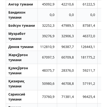
Aнгор тумани
45092,9
42210,6
61222,5
3
Бандихон
0,0
0,0
0,0
тумани
Бойсун тумани
32252,3
47989,5
87581,4
8
Музработ
39276,9
32906,3
46372,0
5
тумани
Денов тумани
112810,9
96387,7
126443,1
10
Жарқўрғон
67097,5
60709,8
181775,2
6
тумани
Қумқўрғон
48375,7
28376,0
59211,7
3
тумани
Қизириқ
50980,6
46708,8
57191,2
4
тумани
Сариосиё
73760,9
71381,4
96425,4
9
тумани