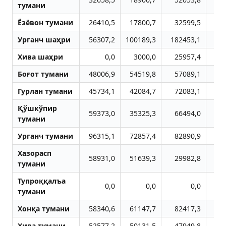
тумани
Ёзёвон тумани
26410,5
17800,7
32599,5
2
Урганч шаҳри
56307,2
100189,3
182453,1
35
Хива шаҳри
0,0
3000,0
25957,4
1
Боғот тумани
48006,9
54519,8
57089,1
Гурлан тумани
45734,1
42084,7
72083,1
5
Қўшкўпир
59373,0
35325,3
66494,0
3
тумани
Урганч тумани
96315,1
72857,4
82890,9
4
Хазорасп
58931,0
51639,3
29982,8
6
тумани
Тупроққалъа
0,0
0,0
0,0
тумани
Хонқа тумани
58340,6
61147,7
82417,3
4
Хива тумани
52577,2
50131,5
47949,8
4