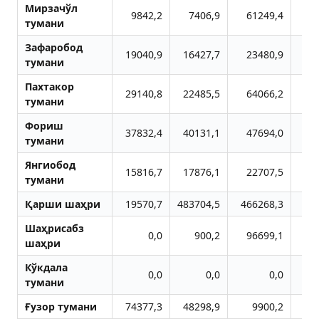
Мирзачўл
9842,2
7406,9
61249,4
1
тумани
Зафаробод
19040,9
16427,7
23480,9
3
тумани
Пахтакор
29140,8
22485,5
64066,2
2
тумани
Фориш
37832,4
40131,1
47694,0
3
тумани
Янгиобод
15816,7
17876,1
22707,5
1
тумани
Қарши шаҳри
19570,7
483704,5
466268,3
Шаҳрисабз
0,0
900,2
96699,1
шаҳри
Кўкдала
0,0
0,0
0,0
тумани
Ғузор тумани
74377,3
48298,9
9900,2