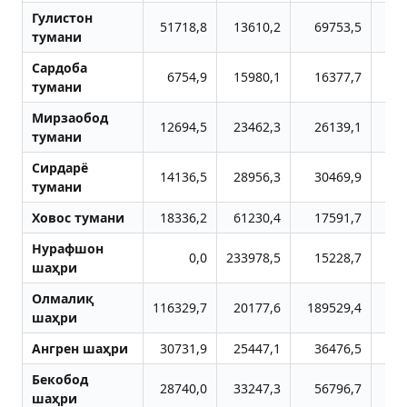
Гулистон
51718,8
13610,2
69753,5
5
тумани
Сардоба
6754,9
15980,1
16377,7
тумани
Мирзаобод
12694,5
23462,3
26139,1
1
тумани
Сирдарё
14136,5
28956,3
30469,9
6
тумани
Ховос тумани
18336,2
61230,4
17591,7
4
Нурафшон
0,0
233978,5
15228,7
4
шаҳри
Олмалиқ
116329,7
20177,6
189529,4
10
шаҳри
Aнгрен шаҳри
30731,9
25447,1
36476,5
4
Бекобод
28740,0
33247,3
56796,7
5
шаҳри