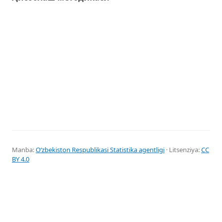
Manba:
Oʻzbekiston Respublikasi Statistika agentligi
· Litsenziya:
CC
BY 4.0