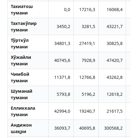
Тахиатош
0,0
17216,3
16068,4
1
тумани
Тахтакўпир
3450,2
3281,5
43221,7
тумани
Тўрткўл
34801,3
27419,1
30825,8
9
тумани
Хўжайли
40745,6
7928,9
47420,7
12
тумани
Чимбой
11371,8
12766,8
43262,8
1
тумани
Шуманай
5793,8
5196,2
12618,2
1
тумани
Елликкала
42994,0
19240,7
21617,5
5
тумани
Aндижон
36093,7
40695,8
300568,2
42
шаҳри