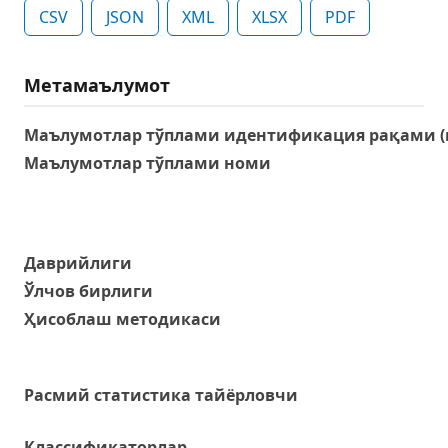
CSV
JSON
XML
XLSX
PDF
Метамаълумот
Маълумотлар тўплами идентификация рақами (
Маълумотлар тўплами номи
Даврийлиги
Ўлчов бирлиги
Ҳисоблаш методикаси
Расмий статистика тайёрловчи
Классификаторлар