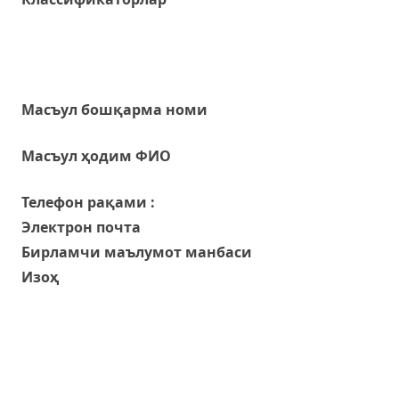
Масъул бошқарма номи
Масъул ҳодим ФИО
Телефон рақами :
Электрон почта
Бирламчи маълумот манбаси
Изоҳ