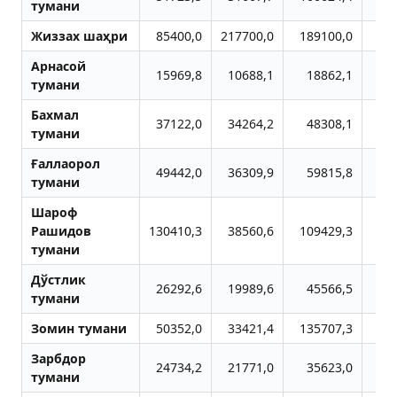
тумани
Жиззах шаҳри
85400,0
217700,0
189100,0
49
Aрнасой
15969,8
10688,1
18862,1
1
тумани
Бахмал
37122,0
34264,2
48308,1
5
тумани
Ғаллаорол
49442,0
36309,9
59815,8
3
тумани
Шароф
Рашидов
130410,3
38560,6
109429,3
4
тумани
Дўстлик
26292,6
19989,6
45566,5
2
тумани
Зомин тумани
50352,0
33421,4
135707,3
6
Зарбдор
24734,2
21771,0
35623,0
2
тумани