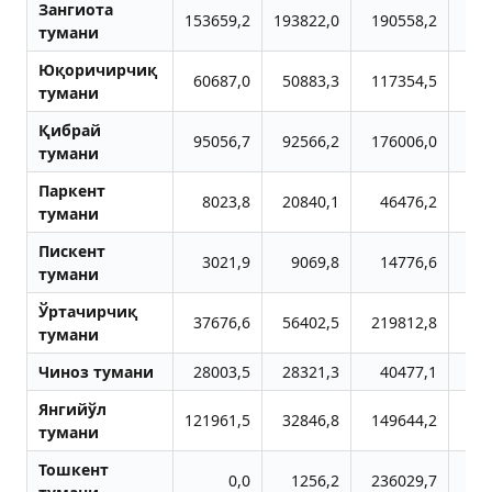
Зангиота
153659,2
193822,0
190558,2
20
тумани
Юқоричирчиқ
60687,0
50883,3
117354,5
15
тумани
Қибрай
95056,7
92566,2
176006,0
21
тумани
Паркент
8023,8
20840,1
46476,2
3
тумани
Пискент
3021,9
9069,8
14776,6
тумани
Ўртачирчиқ
37676,6
56402,5
219812,8
17
тумани
Чиноз тумани
28003,5
28321,3
40477,1
5
Янгийўл
121961,5
32846,8
149644,2
15
тумани
Тошкент
0,0
1256,2
236029,7
24