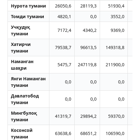
Нурота тумани
26050,6
28119,3
51930,4
5
Томди тумани
4820,1
0,0
3552,0
Учқудуқ
7172,4
4340,2
9369,0
тумани
Хатирчи
79538,7
96613,5
149318,8
17
тумани
Наманган
5475,7
247119,8
211900,0
34
шаҳри
Янги Наманган
0,0
0,0
0,0
тумани
Давлатобод
0,0
0,0
0,0
тумани
Мингбулоқ
41319,7
29894,2
59370,0
2
тумани
Косонсой
63638,6
68651,2
106590,0
64
тумани