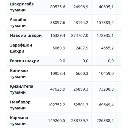
Шаҳрисабз
89535,6
24996,9
40695,1
3
тумани
Яккабоғ
88097,6
43194,2
157383,2
13
тумани
Навоий шаҳри
16329,4
274767,0
172935,1
21
Зарафшон
5069,9
2487,9
14655,2
4
шаҳри
Ғозғон шаҳри
0,0
0,0
0,0
Конимех
10958,4
6660,3
10459,0
1
тумани
Қизилтепа
47625,9
26859,3
73298,8
7
тумани
Навбаҳор
102752,2
52501,3
69649,4
14
тумани
Кармана
149260,5
283739,7
226338,2
15
тумани