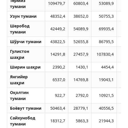
Термиз
109479,7
60803,4
53089,9
12
тумани
Узун тумани
48352,4
38652,0
50755,3
2
Шеробод
42449,2
54089,9
69935,4
8
тумани
Шўрчи тумани
43822,5
52655,8
86795,5
5
Гулистон
14291,8
27457,9
107830,4
28
шаҳри
Ширин шаҳри
2390,2
1430,1
4454,4
Янгийер
6537,0
14769,8
19043,1
2
шаҳри
Оқолтин
922,7
2792,0
10921,5
1
тумани
Боёвут тумани
50463,4
28779,1
40556,5
1
Сайхунобод
18312,7
5863,3
21944,3
1
тумани