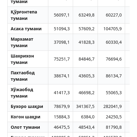
тумани
Қўрғонтепа
56097,1
63249,8
60227,0
4
тумани
Aсака тумани
51094,3
57609,2
104705,9
11
Мархамат
37098,1
41828,3
60330,4
5
тумани
Шахрихон
75251,7
84846,7
76694,6
4
тумани
Пахтаобод
38674,1
43605,3
86134,7
7
тумани
Хўжаобод
41417,3
46698,2
55065,3
7
тумани
Бухоро шаҳри
78679,9
341367,5
282041,9
45
Когон шаҳри
15884,3
6384,0
24250,5
Олот тумани
46475,5
48543,4
81790,8
8