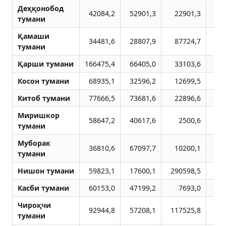
Деҳқонобод
42084,2
52901,3
22901,3
1
тумани
Қамаши
34481,6
28807,9
87724,7
56
тумани
Қарши тумани
166475,4
66405,0
33103,6
2
Косон тумани
68935,1
32596,2
12699,5
1
Китоб тумани
77666,5
73681,6
22896,6
1
Миришкор
58647,2
40617,6
2500,6
тумани
Муборак
36810,6
67097,7
10200,1
тумани
Нишон тумани
59823,1
17600,1
290598,5
25
Касби тумани
60153,0
47199,2
7693,0
Чироқчи
92944,8
57208,1
117525,8
10
тумани