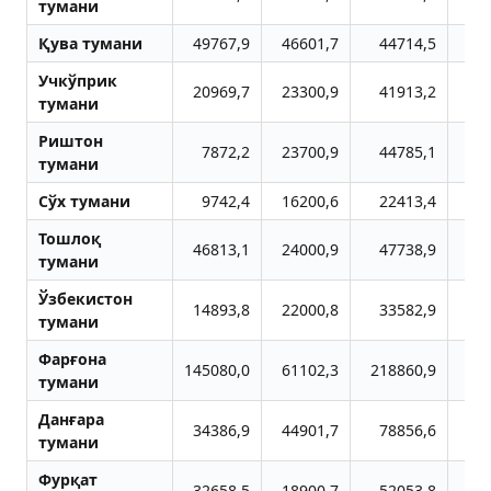
тумани
Қува тумани
49767,9
46601,7
44714,5
12
Учкўприк
20969,7
23300,9
41913,2
2
тумани
Риштон
7872,2
23700,9
44785,1
1
тумани
Сўх тумани
9742,4
16200,6
22413,4
Тошлоқ
46813,1
24000,9
47738,9
1
тумани
Ўзбекистон
14893,8
22000,8
33582,9
1
тумани
Фарғона
145080,0
61102,3
218860,9
тумани
Данғара
34386,9
44901,7
78856,6
12
тумани
Фурқат
32658,5
18900,7
52053,8
8