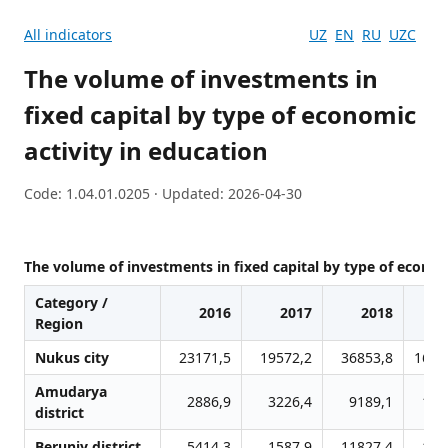
All indicators
UZ
EN
RU
UZC
The volume of investments in
fixed capital by type of economic
activity in education
Code: 1.04.01.0205 · Updated: 2026-04-30
The volume of investments in fixed capital by type of econom
Category /
2016
2017
2018
Region
Nukus city
23171,5
19572,2
36853,8
1663
Amudarya
2886,9
3226,4
9189,1
198
district
Beruniy district
5414,3
1587,9
11827,4
118