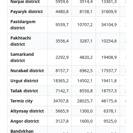
Narpai district
5959,6
3514,4
13361,3
223
Payaryk district
4480,8
8158,1
31609,9
169
Pastdargom
9539,7
10707,2
34104,9
221
district
Pakhtachi
3556,4
3287,1
10254,8
232
district
Samarkand
2292,9
4820,2
19408,9
277
district
Nurabad district
8157,7
6962,5
17557,7
208
Urgut district
18365,2
14502,1
19411,8
334
Tailak district
7142,7
8550,8
18757,3
270
Termiz city
34707,8
28025,7
48175,4
402
Altynsay district
5665,9
1300,0
6378,1
144
Angor district
3127,8
1600,0
9525,0
235
Bandykhan