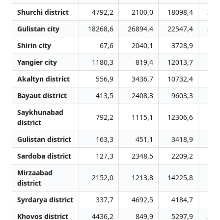
Shurchi district
4792,2
2100,0
18098,4
314
Gulistan city
18268,6
26894,4
22547,4
348
Shirin city
67,6
2040,1
3728,9
48
Yangier city
1180,3
819,4
12013,7
128
Akaltyn district
556,9
3436,7
10732,4
199
Bayaut district
413,5
2408,3
9603,3
225
Saykhunabad
792,2
1115,1
12306,6
159
district
Gulistan district
163,3
451,1
3418,9
192
Sardoba district
127,3
2348,5
2209,2
51
Mirzaabad
2152,0
1213,8
14225,8
154
district
Syrdarya district
337,7
4692,5
4184,7
146
Khovos district
4436,2
849,9
5297,9
225