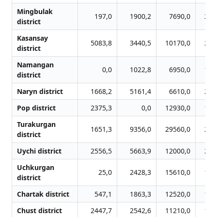
Mingbulak
197,0
1900,2
7690,0
275
district
Kasansay
5083,8
3440,5
10170,0
297
district
Namangan
0,0
1022,8
6950,0
171
district
Naryn district
1668,2
5161,4
6610,0
211
Pop district
2375,3
0,0
12930,0
120
Turakurgan
1651,3
9356,0
29560,0
209
district
Uychi district
2556,5
5663,9
12000,0
297
Uchkurgan
25,0
2428,3
15610,0
170
district
Chartak district
547,1
1863,3
12520,0
196
Chust district
2447,7
2542,6
11210,0
185