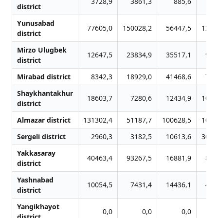
3728,9
3861,3
885,6
80
district
Yunusabad
77605,0
150028,2
56447,5
1239
district
Mirzo Ulugbek
12647,5
23834,9
35517,1
992
district
Mirabad district
8342,3
18929,0
41468,6
776
Shaykhantakhur
18603,7
7280,6
12434,9
1093
district
Almazar district
131302,4
51187,7
100628,5
1033
Sergeli district
2960,3
3182,5
10613,6
3065
Yakkasaray
40463,4
93267,5
16881,9
829
district
Yashnabad
10054,5
7431,4
14436,1
442
district
Yangikhayot
0,0
0,0
0,0
district