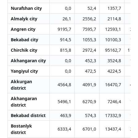
Nurafshan city
0,0
52,4
1357,7
56
Almalyk city
26,1
2556,2
2114,8
18
Angren city
9195,7
7595,7
12593,1
221
Bekabad city
914,5
1055,3
10100,3
147
Chirchik city
815,8
2972,4
95162,7
1146
Akhangaran city
0,0
452,3
3524,8
173
Yangiyul city
0,0
472,5
4224,5
37
Akkurgan
4564,8
4091,9
16470,7
484
district
Akhangaran
5496,1
6270,9
7246,4
134
district
Bekabad district
463,9
574,3
17332,9
188
Bostanlyk
6333,4
6701,0
13437,4
221
district