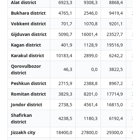
Alat district
6923,3
9308,3
8868,4
167
Bukhara district
4765,1
2546,0
9419,4
240
Vobkent district
701,7
1070,8
9201,1
130
Gijduvan district
5090,7
16001,4
23527,7
333
Kagan district
401,9
1128,9
19516,9
54
Karakul district
10183,4
2899,0
6242,2
343
Qorovulbozor
46,3
0,0
3822,5
58
district
Peshkun district
2715,9
2388,8
8967,2
215
Romitan district
3829,3
8201,0
17714,9
203
Jondor district
2738,5
4561,4
16815,0
268
Shafirkan
4238,5
1180,3
6192,4
228
district
Jizzakh city
18400,0
27800,0
29300,0
610