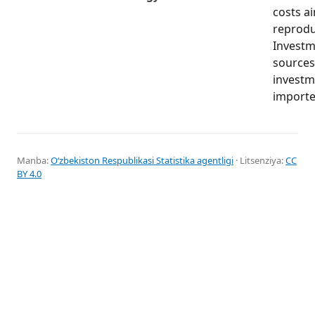
costs a
reprodu
Investme
sources 
investm
importe
Manba:
Oʻzbekiston Respublikasi Statistika agentligi
· Litsenziya:
CC
BY 4.0