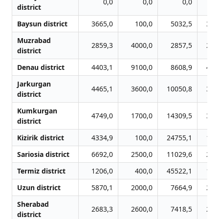
0,0
0,0
0,0
28
district
Baysun district
3665,0
100,0
5032,5
307
Muzrabad
2859,3
4000,0
2857,5
232
district
Denau district
4403,1
9100,0
8608,9
466
Jarkurgan
4465,1
3600,0
10050,8
394
district
Kumkurgan
4749,0
1700,0
14309,5
389
district
Kizirik district
4334,9
100,0
24755,1
137
Sariosia district
6692,0
2500,0
11029,6
214
Termiz district
1206,0
400,0
45522,1
184
Uzun district
5870,1
2000,0
7664,9
290
Sherabad
2683,3
2600,0
7418,5
265
district