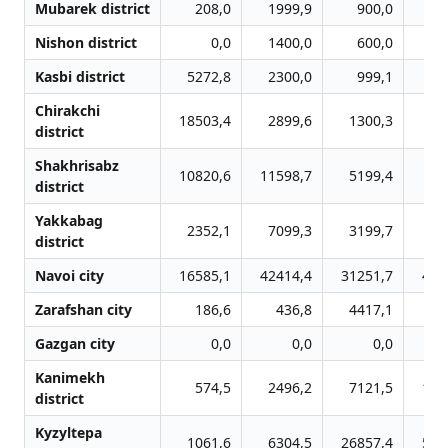
Mubarek district
208,0
1999,9
900,0
17
Nishon district
0,0
1400,0
600,0
11
Kasbi district
5272,8
2300,0
999,1
17
Chirakchi
18503,4
2899,6
1300,3
24
district
Shakhrisabz
10820,6
11598,7
5199,4
95
district
Yakkabag
2352,1
7099,3
3199,7
59
district
Navoi city
16585,1
42414,4
31251,7
421
Zarafshan city
186,6
436,8
4417,1
52
Gazgan city
0,0
0,0
0,0
Kanimekh
574,5
2496,2
7121,5
161
district
Kyzyltepa
1061,6
6304,5
26857,4
537