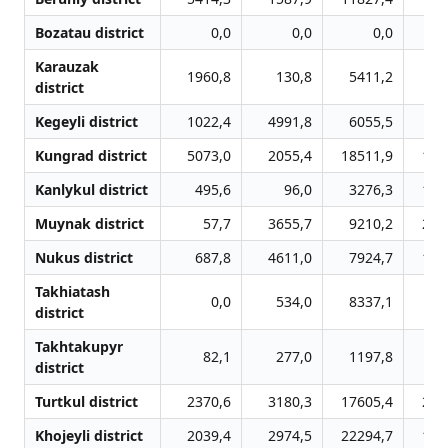
Bozatau district
0,0
0,0
0,0
Karauzak
1960,8
130,8
5411,2
46
district
Kegeyli district
1022,4
4991,8
6055,5
32
Kungrad district
5073,0
2055,4
18511,9
137
Kanlykul district
495,6
96,0
3276,3
169
Muynak district
57,7
3655,7
9210,2
219
Nukus district
687,8
4611,0
7924,7
131
Takhiatash
0,0
534,0
8337,1
22
district
Takhtakupyr
82,1
277,0
1197,8
34
district
Turtkul district
2370,6
3180,3
17605,4
246
Khojeyli district
2039,4
2974,5
22294,7
131