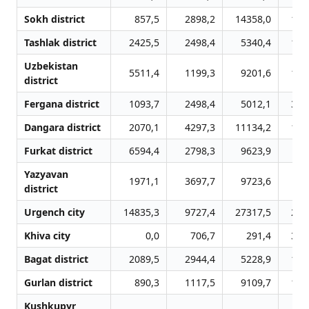
Sokh district
857,5
2898,2
14358,0
138
Tashlak district
2425,5
2498,4
5340,4
109
Uzbekistan
5511,4
1199,3
9201,6
137
district
Fergana district
1093,7
2498,4
5012,1
322
Dangara district
2070,1
4297,3
11134,2
124
Furkat district
6594,4
2798,3
9623,9
84
Yazyavan
1971,1
3697,7
9723,6
41
district
Urgench city
14835,3
9727,4
27317,5
276
Khiva city
0,0
706,7
291,4
367
Bagat district
2089,5
2944,4
5228,9
115
Gurlan district
890,3
1117,5
9109,7
141
Kushkupyr