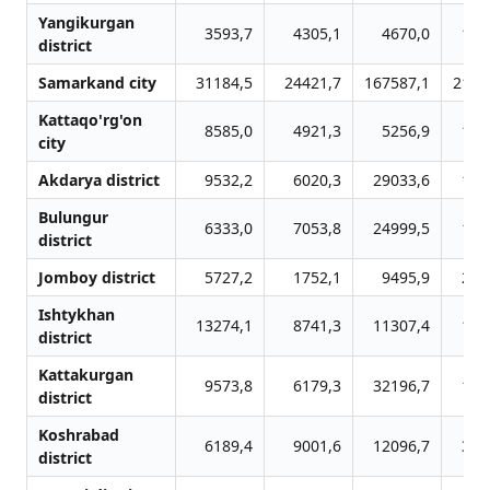
Yangikurgan
3593,7
4305,1
4670,0
154
district
Samarkand city
31184,5
24421,7
167587,1
2158
Kattaqo'rg'on
8585,0
4921,3
5256,9
104
city
Akdarya district
9532,2
6020,3
29033,6
172
Bulungur
6333,0
7053,8
24999,5
190
district
Jomboy district
5727,2
1752,1
9495,9
229
Ishtykhan
13274,1
8741,3
11307,4
168
district
Kattakurgan
9573,8
6179,3
32196,7
181
district
Koshrabad
6189,4
9001,6
12096,7
340
district