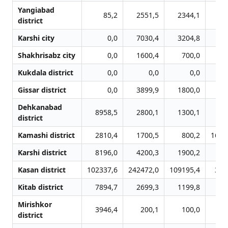
Yangiabad
85,2
2551,5
2344,1
49
district
Karshi city
0,0
7030,4
3204,8
59
Shakhrisabz city
0,0
1600,4
700,0
12
Kukdala district
0,0
0,0
0,0
Gissar district
0,0
3899,9
1800,0
33
Dehkanabad
8958,5
2800,1
1300,1
24
district
Kamashi district
2810,4
1700,5
800,2
1691
Karshi district
8196,0
4200,3
1900,2
35
Kasan district
102337,6
242472,0
109195,4
340
Kitab district
7894,7
2699,3
1199,8
22
Mirishkor
3946,4
200,1
100,0
2
district