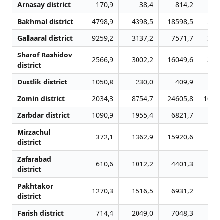
Arnasay district
170,9
38,4
814,2
36
Bakhmal district
4798,9
4398,5
18598,5
237
Gallaaral district
9259,2
3137,2
7571,7
300
Sharof Rashidov
2566,9
3002,2
16049,6
302
district
Dustlik district
1050,8
230,0
409,9
110
Zomin district
2034,3
8754,7
24605,8
1042
Zarbdar district
1090,9
1955,4
6821,7
93
Mirzachul
372,1
1362,9
15920,6
37
district
Zafarabad
610,6
1012,2
4401,3
112
district
Pakhtakor
1270,3
1516,5
6931,2
183
district
Farish district
714,4
2049,0
7048,3
112