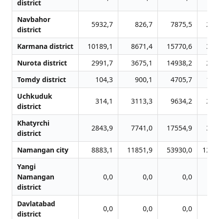
district
Navbahor
5932,7
826,7
7875,5
269
district
Karmana district
10189,1
8671,4
15770,6
383
Nurota district
2991,7
3675,1
14938,2
212
Tomdy district
104,3
900,1
4705,7
112
Uchkuduk
314,1
3113,3
9634,2
289
district
Khatyrchi
2843,9
7741,0
17554,9
339
district
Namangan city
8883,1
11851,9
53930,0
1234
Yangi
Namangan
0,0
0,0
0,0
district
Davlatabad
0,0
0,0
0,0
district