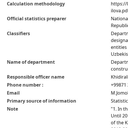
Calculation methodology
https:/
ilova.pd
Official statistics preparer
National
Republi
Classifiers
Departm
designat
entities
Uzbekis
Name of department
Departm
construc
Responsible officer name
Khidira
Phone number :
+99871 
Email
M.Jomol
Primary source of information
Statisti
Note
"1. In t
Until 20
of the K