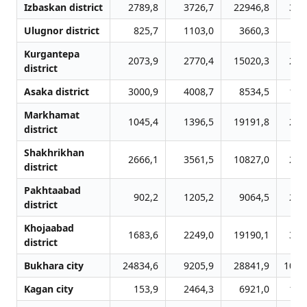
Izbaskan district
2789,8
3726,7
22946,8
344
Ulugnor district
825,7
1103,0
3660,3
88
Kurgantepa
2073,9
2770,4
15020,3
204
district
Asaka district
3000,9
4008,7
8534,5
160
Markhamat
1045,4
1396,5
19191,8
241
district
Shakhrikhan
2666,1
3561,5
10827,0
265
district
Pakhtaabad
902,2
1205,2
9064,5
227
district
Khojaabad
1683,6
2249,0
19190,1
310
district
Bukhara city
24834,6
9205,9
28841,9
1077
Kagan city
153,9
2464,3
6921,0
148