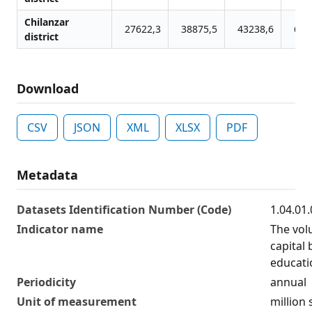
Chilanzar
27622,3
38875,5
43238,6
663
district
Download
CSV
JSON
XML
XLSX
PDF
Metadata
Datasets Identification Number (Code)
1.04.01
Indicator name
The vol
capital 
educati
Periodicity
annual
Unit of measurement
million