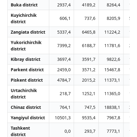
Buka district
2937,4
4189,2
8264,4
116
Kuyichirchik
606,1
737,6
8205,9
598
district
Zangiata district
5337,4
6465,8
11224,2
180
Yukorichirchik
7399,2
6188,7
11781,6
234
district
Kibray district
3697,4
3591,7
9822,6
182
Parkent district
2459,0
3571,2
15467,8
193
Piskent district
4784,7
2015,2
11373,1
115
Urtachirchik
218,7
1252,1
11365,0
138
district
Chinaz district
764,1
747,5
18838,1
389
Yangiyul district
10501,3
9535,4
7967,8
121
Tashkent
0,0
293,7
7773,1
122
district