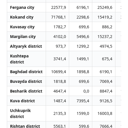
Fergana city
22577,9
6196,1
25249,6
348
Kokand city
71768,1
2298,6
15419,2
373
Kuvasay city
1782,7
699,6
886,2
15
Margilan city
4102,0
5496,6
15237,2
123
Altyaryk district
973,7
1299,2
4974,5
44
Kushtepa
3741,4
1499,1
675,4
93
district
Baghdad district
10699,4
1898,8
6190,1
101
Buvayda district
1818,8
699,6
7069,4
77
Besharik district
4647,4
0,0
8847,4
163
Kuva district
1487,4
7395,4
9126,5
135
Uchkuprik
2135,3
1599,0
16003,8
142
district
Rishtan district
5563,1
599,6
7666,4
186