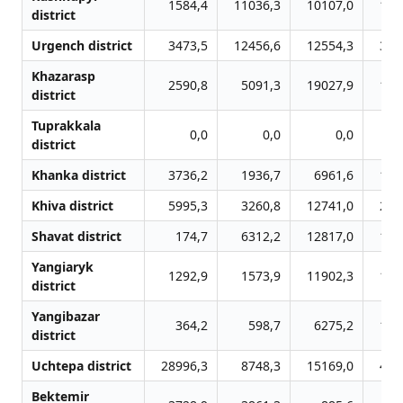
1584,4
11036,3
10107,0
144
district
Urgench district
3473,5
12456,6
12554,3
325
Khazarasp
2590,8
5091,3
19027,9
182
district
Tuprakkala
0,0
0,0
0,0
district
Khanka district
3736,2
1936,7
6961,6
175
Khiva district
5995,3
3260,8
12741,0
206
Shavat district
174,7
6312,2
12817,0
137
Yangiaryk
1292,9
1573,9
11902,3
161
district
Yangibazar
364,2
598,7
6275,2
121
district
Uchtepa district
28996,3
8748,3
15169,0
453
Bektemir