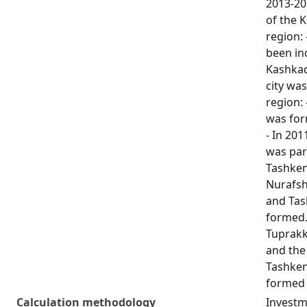
2013-20
of the K
region: 
been inc
Kashkad
city was
region: 
was for
- In 201
was part
Tashkent
Nurafsh
and Tas
formed.
Tuprakk
and the 
Tashkent
formed 
Calculation methodology
Investme