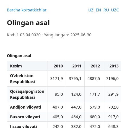
Barcha koʻrsatkichlar
UZ
EN
RU
UZC
Olingan asal
Kod: 1.03.04.0020 · Yangilangan: 2025-06-30
Olingan asal
Kesim
2010
2011
2012
2013
O‘zbekiston
3171,9
3795,1
4887,5
7196,0
8
Respublikasi
Qoraqalpog‘iston
95,0
124,0
171,7
291,9
Respublikasi
Andijon viloyati
407,0
447,0
579,0
702,0
Buxoro viloyati
405,0
464,0
680,0
917,0
1
Jizzax viloyati
242,0
332,0
472,0
648,3