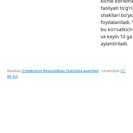
kichik korxona
faoliyati to‘g‘
shakllari bo‘y
foydalaniladi.
bu ko‘rsatkich
va keyin 10 ga
aylantiriladi.
Manba:
Oʻzbekiston Respublikasi Statistika agentligi
· Litsenziya:
CC
BY 4.0