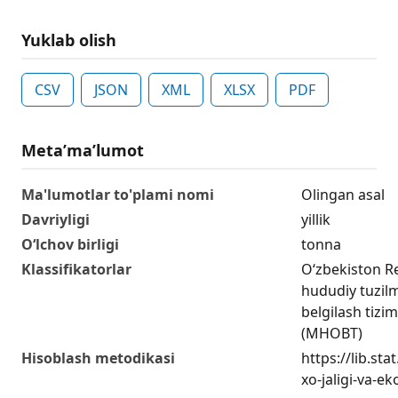
Yuklab olish
CSV
JSON
XML
XLSX
PDF
Metaʼmaʼlumot
Ma'lumotlar to'plami nomi
Olingan asal
Davriyligi
yillik
O‘lchov birligi
tonna
Klassifikatorlar
O‘zbekiston R
hududiy tuzilma
belgilash tizim
(MHOBT)
Hisoblash metodikasi
https://lib.sta
xo-jaligi-va-ek