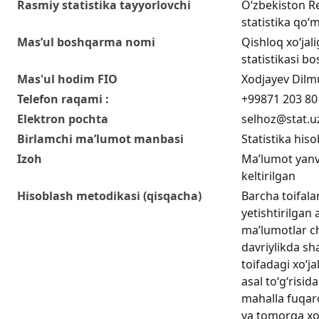
Rasmiy statistika tayyorlovchi
O‘zbekiston Re
statistika qo‘m
Mas’ul boshqarma nomi
Qishloq xo‘jali
statistikasi b
Mas'ul hodim FIO
Xodjayev Dilm
Telefon raqami :
+99871 203 80 
Elektron pochta
selhoz@stat.u
Birlamchi ma’lumot manbasi
Statistika hiso
Izoh
Ma’lumot yanv
keltirilgan
Hisoblash metodikasi (qisqacha)
Barcha toifalar
yetishtirilgan a
ma’lumotlar cho
davriylikda sha
toifadagi xo‘ja
asal to‘g‘risid
mahalla fuqaro
va tomorqa xo‘j