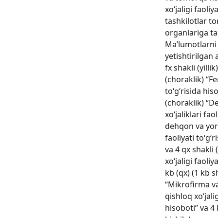
xo‘jaligi faoli
tashkilotlar t
organlariga ta
Ma’lumotlarni 
yetishtirilgan
fx shakli (yillik
(choraklik) “Fe
to‘g‘risida his
(choraklik) “
xo‘jaliklari fao
dehqon va yord
faoliyati to‘g‘ri
va 4 qx shakli 
xo‘jaligi faoliy
kb (qx) (1 kb s
“Mikrofirma v
qishloq xo‘jalig
hisoboti” va 4