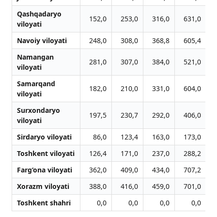
Qashqadaryo
152,0
253,0
316,0
631,0
viloyati
Navoiy viloyati
248,0
308,0
368,8
605,4
Namangan
281,0
307,0
384,0
521,0
viloyati
Samarqand
182,0
210,0
331,0
604,0
viloyati
Surxondaryo
197,5
230,7
292,0
406,0
viloyati
Sirdaryo viloyati
86,0
123,4
163,0
173,0
Toshkent viloyati
126,4
171,0
237,0
288,2
Farg‘ona viloyati
362,0
409,0
434,0
707,2
Xorazm viloyati
388,0
416,0
459,0
701,0
Toshkent shahri
0,0
0,0
0,0
0,0