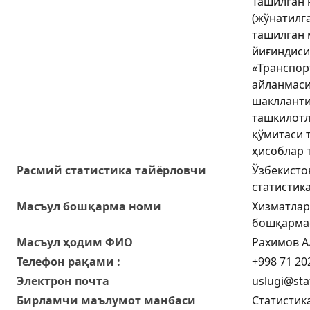
Ташилган 
(жўнатилг
ташилган 
йиғиндиси
«Транспор
айланмаси
шаклланти
ташкилотл
қўмитаси 
ҳисоблар 
Расмий статистика тайёрловчи
Ўзбекисто
статистик
Масъул бошқарма номи
Хизматлар
бошқарма
Масъул ҳодим ФИО
Рахимов А
Телефон рақами :
+998 71 20
Электрон почта
uslugi@sta
Бирламчи маълумот манбаси
Статистик