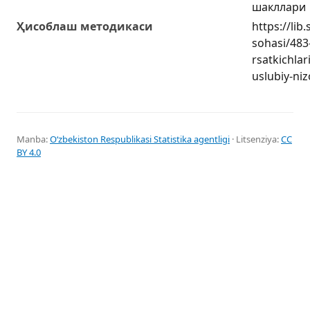
шакллари
Ҳисоблаш методикаси
https://lib
sohasi/483-
rsatkichlar
uslubiy-ni
Manba:
Oʻzbekiston Respublikasi Statistika agentligi
· Litsenziya:
CC
BY 4.0