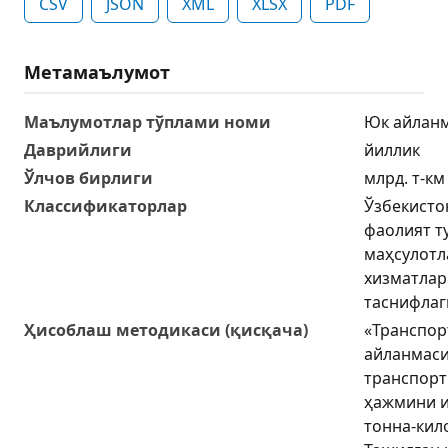
CSV
JSON
XML
XLSX
PDF
Метамаълумот
Маълумотлар тўплами номи
Юк айланм
Даврийлиги
йиллик
Ўлчов бирлиги
млрд. т-км
Классификаторлар
Ўзбекисто
фаолият т
маҳсулотл
хизматлар
таснифлаг
Ҳисоблаш методикаси (қисқача)
«Транспор
айланмаси
транспорт
ҳажмини и
тонна-кил