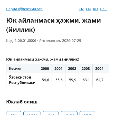
Барча кўрсаткичлар
UZ
EN
RU
UZC
Юк айланмаси ҳажми, жами
(йиллик)
Код: 1.06.01.0006 · Янгиланган: 2026-07-29
Юк айланмаси ҳажми, жами (йиллик)
Кесим
2000
2001
2002
2003
2004
200
Ўзбекистон
54,6
55,6
59,9
63,1
64,7
68
Республикаси
Юклаб олиш