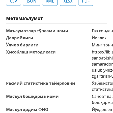
CSV
JSON
XML
XLSX
PDF
Метамаълумот
Маълумотлар тўплами номи
Газ конде
Даврийлиги
Йиллик
Ўлчов бирлиги
Минг тонн
Ҳисоблаш методикаси
https://lib
sanoat-ish
samaradorl
uslubiy-niz
zgartirish
Расмий статистика тайёрловчи
Ўзбекисто
статистик
Масъул бошқарма номи
Саноат ва
бошқарма
Масъул ҳодим ФИО
Йўлдошев 