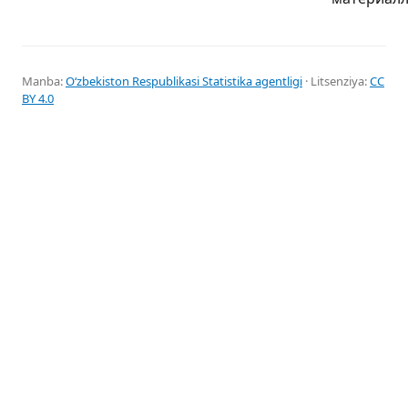
Manba:
Oʻzbekiston Respublikasi Statistika agentligi
· Litsenziya:
CC
BY 4.0