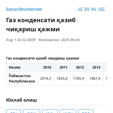
Барча кўрсаткичлар
UZ
EN
RU
UZC
Газ конденсати қазиб
чиқариш ҳажми
Код: 1.02.02.0009 · Янгиланган: 2025-09-03
Газ конденсати қазиб чиқариш ҳажми
Кесим
2010
2011
2012
2013
20
Ўзбекистон
2019,5
1835,6
1765,4
1887,4
183
Республикаси
Юклаб олиш