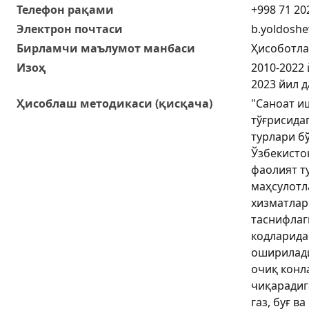
Телефон рақами
+998 71 20
Электрон почтаси
b.yoldoshe
Бирламчи маълумот манбаси
Ҳисоботл
Изоҳ
2010-2022
2023 йил 
Ҳисоблаш методикаси (қисқача)
"Саноат и
тўғрисида
турлари б
Ўзбекисто
фаолият т
маҳсулотл
хизматлар
таснифлаг
кодларида
оширилади
очиқ конл
чиқарадига
газ, буғ в