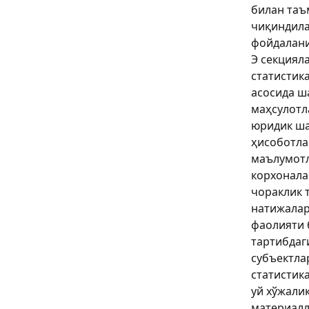
билан таъ
чиқиндила
фойдаланиш
Э секциял
статистик
асосида ш
маҳсулотл
юридик ша
ҳисоботла
маълумотл
корхонала
чораклик 
натижалар
фаолияти 
тартибдаг
субъектла
статистика
уй хўжали
материалл