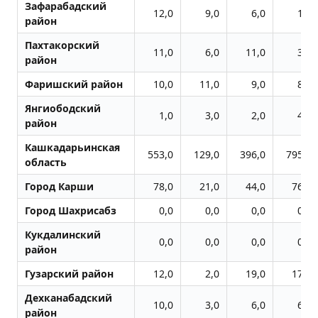
Зафарабадский
12,0
9,0
6,0
1,0
район
Пахтакорский
11,0
6,0
11,0
3,0
район
Фаришский район
10,0
11,0
9,0
8,0
Янгиободский
1,0
3,0
2,0
4,0
район
Кашкадарьинская
553,0
129,0
396,0
795,0
область
Город Карши
78,0
21,0
44,0
76,0
Город Шахрисабз
0,0
0,0
0,0
0,0
Кукдалинский
0,0
0,0
0,0
0,0
район
Гузарский район
12,0
2,0
19,0
17,0
Дехканабадский
10,0
3,0
6,0
6,0
район