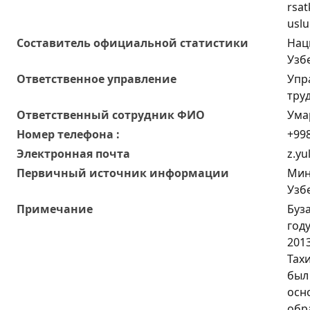
rsat
uslu
Составитель официальной статистики
Нац
Узб
Ответственное управление
Упр
тру
Oтветственный сотрудник ФИО
Ума
Номер телефона :
+998
Электронная почта
z.yu
Первичный источник информации
Мин
Узб
Примечание
Буз
год
2013
Тах
был 
осн
обр