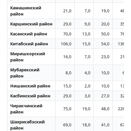
Камашинский
21,0
7,0
19,0
48,0
район
Каршинский район
29,0
9,0
20,0
35,0
Касанский район
70,0
13,0
50,0
76,0
Китабский район
106,0
15,0
54,0
136,0
Миришкорский
16,0
7,0
23,0
21,0
район
Мубарекский
8,0
4,0
10,0
6,0
район
Нишанский район
15,0
2,0
10,0
13,0
Касбинский район
29,0
3,0
27,0
32,0
Чиракчинский
75,0
19,0
48,0
226,0
район
Шахрисабзский
69,0
18,0
41,0
67,0
район