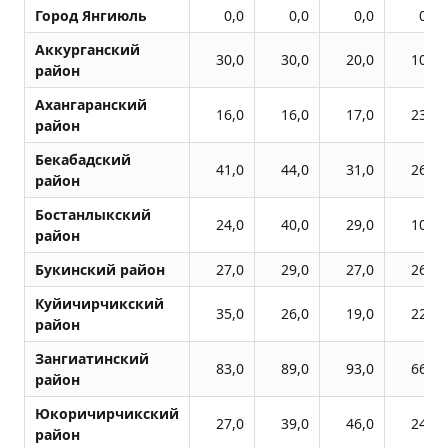
Город Янгиюль
0,0
0,0
0,0
0,0
Аккурганский
30,0
30,0
20,0
10,0
район
Ахангаранский
16,0
16,0
17,0
23,0
район
Бекабадский
41,0
44,0
31,0
26,0
район
Бостанлыкский
24,0
40,0
29,0
10,0
район
Букинский район
27,0
29,0
27,0
26,0
Куйичирчикский
35,0
26,0
19,0
22,0
район
Зангиатинский
83,0
89,0
93,0
66,0
район
Юкоричирчикский
27,0
39,0
46,0
24,0
район