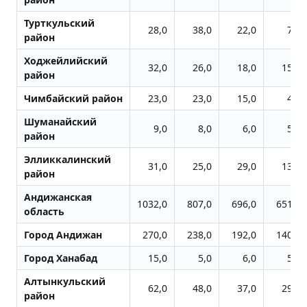
Турткульский
28,0
38,0
22,0
7,0
район
Ходжейлийский
32,0
26,0
18,0
15,0
район
Чимбайский район
23,0
23,0
15,0
4,0
Шуманайский
9,0
8,0
6,0
5,0
район
Элликкалинский
31,0
25,0
29,0
13,0
район
Андижанская
1032,0
807,0
696,0
651,0
область
Город Андижан
270,0
238,0
192,0
140,0
Город Ханабад
15,0
5,0
6,0
5,0
Алтынкульский
62,0
48,0
37,0
29,0
район