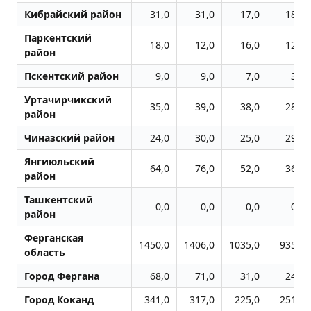
Кибрайский район
31,0
31,0
17,0
18,0
Паркентский
18,0
12,0
16,0
12,0
район
Пскентский район
9,0
9,0
7,0
3,0
Уртачирчикский
35,0
39,0
38,0
28,0
район
Чиназский район
24,0
30,0
25,0
29,0
Янгиюльский
64,0
76,0
52,0
36,0
район
Ташкентский
0,0
0,0
0,0
0,0
район
Ферганская
1450,0
1406,0
1035,0
935,0
область
Город Фергана
68,0
71,0
31,0
24,0
Город Коканд
341,0
317,0
225,0
251,0