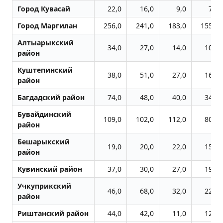
Город Кувасай
22,0
16,0
9,0
7,0
Город Маpгилан
256,0
241,0
183,0
155,0
Алтыарыкский
34,0
27,0
14,0
10,0
район
Куштепинский
38,0
51,0
27,0
16,0
район
Багдадский район
74,0
48,0
40,0
34,0
Бувайдинский
109,0
102,0
112,0
80,0
район
Бешарыкский
19,0
20,0
22,0
15,0
район
Кувинский район
37,0
30,0
27,0
19,0
Учкуприкский
46,0
68,0
32,0
22,0
район
Риштанский район
44,0
42,0
11,0
12,0