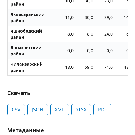
10,0
30,0
23,0
5,0
район
Яккасарайский
11,0
30,0
29,0
14,0
район
Яшнободский
8,0
18,0
24,0
16,0
район
Янгихаётский
0,0
0,0
0,0
0,0
район
Чиланзарский
18,0
59,0
71,0
48,0
район
Скачать
CSV
JSON
XML
XLSX
PDF
Метаданные