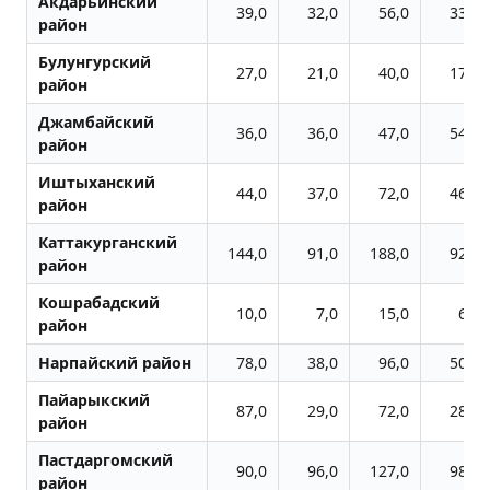
Акдарьинский
39,0
32,0
56,0
33,0
район
Булунгурский
27,0
21,0
40,0
17,0
район
Джамбайский
36,0
36,0
47,0
54,0
район
Иштыханский
44,0
37,0
72,0
46,0
район
Каттакурганский
144,0
91,0
188,0
92,0
район
Кошрабадский
10,0
7,0
15,0
6,0
район
Нарпайский район
78,0
38,0
96,0
50,0
Пайарыкский
87,0
29,0
72,0
28,0
район
Пастдаргомский
90,0
96,0
127,0
98,0
район