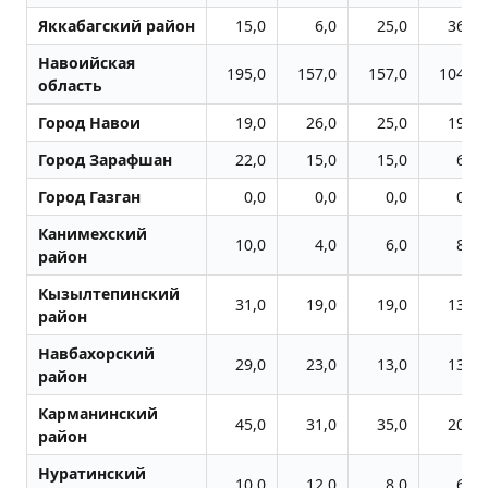
Яккабагский район
15,0
6,0
25,0
36,0
Навоийская
195,0
157,0
157,0
104,0
область
Город Навои
19,0
26,0
25,0
19,0
Город Заpафшан
22,0
15,0
15,0
6,0
Город Газган
0,0
0,0
0,0
0,0
Канимехский
10,0
4,0
6,0
8,0
район
Кызылтепинский
31,0
19,0
19,0
13,0
район
Навбахорский
29,0
23,0
13,0
13,0
район
Карманинский
45,0
31,0
35,0
20,0
район
Нуратинский
10,0
12,0
8,0
6,0