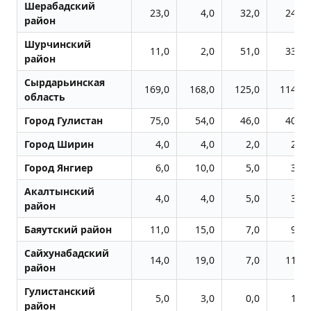
Шерабадский
23,0
4,0
32,0
24,0
район
Шурчинский
11,0
2,0
51,0
33,0
район
Сырдарьинская
169,0
168,0
125,0
114,0
область
Город Гулистан
75,0
54,0
46,0
40,0
Город Ширин
4,0
4,0
2,0
2,0
Город Янгиер
6,0
10,0
5,0
3,0
Акалтынский
4,0
4,0
5,0
3,0
район
Баяутский район
11,0
15,0
7,0
9,0
Сайхунабадский
14,0
19,0
7,0
11,0
район
Гулистанский
5,0
3,0
0,0
1,0
район