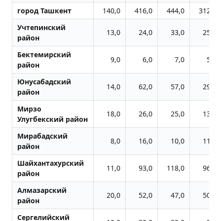
город Ташкент
140,0
416,0
444,0
312,0
Учтепинский
13,0
24,0
33,0
25,0
район
Бектемирский
9,0
6,0
7,0
5,0
район
Юнусабадский
14,0
62,0
57,0
29,0
район
Мирзо
18,0
26,0
25,0
13,0
Улугбекский район
Мирабадский
8,0
16,0
10,0
11,0
район
Шайхантахурский
11,0
93,0
118,0
96,0
район
Алмазарский
20,0
52,0
47,0
50,0
район
Сергелийский