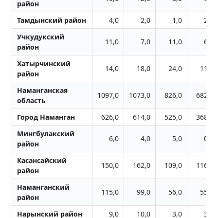
район
Тамдынский район
4,0
2,0
1,0
2,0
Учкудукский
11,0
7,0
11,0
6,0
район
Хатырчинский
14,0
18,0
24,0
11,0
район
Наманганская
1097,0
1073,0
826,0
682,0
область
Город Наманган
626,0
614,0
525,0
368,0
Мингбулакский
6,0
4,0
5,0
0,0
район
Касансайский
150,0
162,0
109,0
116,0
район
Наманганский
115,0
99,0
56,0
55,0
район
Нарынский район
9,0
10,0
3,0
3,0