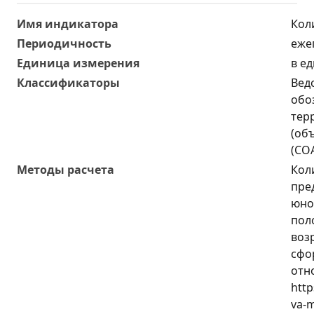
Имя индикатора
Кол
Периодичность
еже
Единица измерения
в е
Классификаторы
Вед
обо
тер
(об
(СО
Методы расчета
Кол
пре
юно
пол
воз
сфо
отн
http
va-