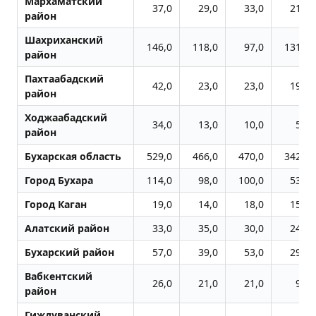
Мархаматский
37,0
29,0
33,0
21,0
район
Шахриханский
146,0
118,0
97,0
131,0
район
Пахтаабадский
42,0
23,0
23,0
19,0
район
Ходжаабадский
34,0
13,0
10,0
5,0
район
Бухарская область
529,0
466,0
470,0
342,0
Город Бухара
114,0
98,0
100,0
53,0
Город Каган
19,0
14,0
18,0
15,0
Алатский район
33,0
35,0
30,0
24,0
Бухарский район
57,0
39,0
53,0
29,0
Вабкентский
26,0
21,0
21,0
9,0
район
Гиждуванский