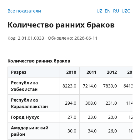
Все показатели
UZ
EN
RU
UZC
Количество ранних браков
Код: 2.01.01.0033 · Обновлено: 2026-06-11
Количество ранних браков
Разрез
2010
2011
2012
2013
Республика
8223,0
7214,0
7839,0
6413,0
Узбекистан
Республика
294,0
308,0
231,0
114,0
Каракалпакстан
Город Нукус
27,0
23,0
20,0
12,0
Амударьинский
30,0
34,0
26,0
10,0
район