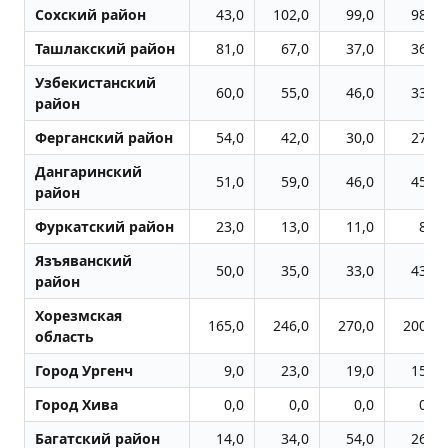
Сохский район
43,0
102,0
99,0
98,0
Ташлакский район
81,0
67,0
37,0
36,0
Узбекистанский
60,0
55,0
46,0
33,0
район
Ферганский район
54,0
42,0
30,0
27,0
Дангаринский
51,0
59,0
46,0
45,0
район
Фуркатский район
23,0
13,0
11,0
8,0
Язъяванский
50,0
35,0
33,0
43,0
район
Хорезмская
165,0
246,0
270,0
200,0
область
Город Ургенч
9,0
23,0
19,0
15,0
Город Хива
0,0
0,0
0,0
0,0
Багатский район
14,0
34,0
54,0
26,0