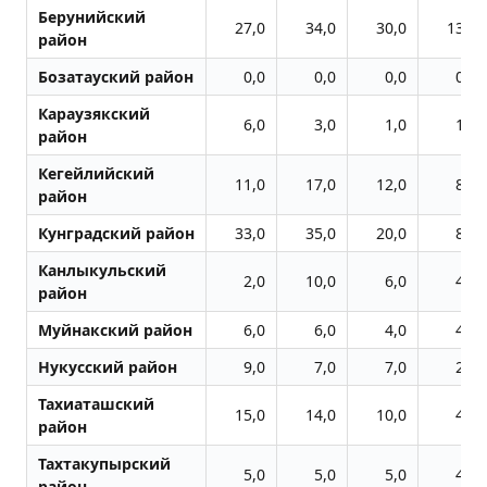
Берунийский
27,0
34,0
30,0
13,0
район
Бозатауский район
0,0
0,0
0,0
0,0
Караузякский
6,0
3,0
1,0
1,0
район
Кегейлийский
11,0
17,0
12,0
8,0
район
Кунградский район
33,0
35,0
20,0
8,0
Канлыкульский
2,0
10,0
6,0
4,0
район
Муйнакский район
6,0
6,0
4,0
4,0
Нукусский район
9,0
7,0
7,0
2,0
Тахиаташский
15,0
14,0
10,0
4,0
район
Тахтакупырский
5,0
5,0
5,0
4,0
район