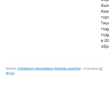
был
Аха
гор
Таш
году
год
в 20
обра
Manba:
Oʻzbekiston Respublikasi Statistika agentligi
· Litsenziya:
CC
BY 4.0