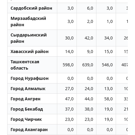
Сардобский район
3,0
6,0
3,0
3,0
Мирзаабадский
3,0
2,0
1,0
1,0
район
Сырдарьинский
30,0
42,0
34,0
26,0
район
Хавасский район
14,0
9,0
15,0
15,0
Ташкентская
598,0
639,0
546,0
407,0
область
Город Нурафшон
0,0
0,0
0,0
0,0
Город Алмалык
27,0
24,0
13,0
10,0
Город Ангрен
47,0
44,0
58,0
33,0
Город Бекабад
37,0
38,0
19,0
21,0
Город Чиpчик
23,0
23,0
19,0
10,0
Город Ахангаран
0,0
0,0
0,0
0,0