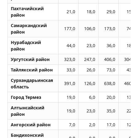
Пахтачийский
21,0
18,0
29,0
15,0
район
Самаркандский
177,0
106,0
173,0
74,0
район
Нурабадский
44,0
23,0
36,0
18,0
район
Ургутский район
323,0
247,0
406,0
304,0
Тайлякский район
33,0
26,0
73,0
43,0
Сурхандарьинская
391,0
126,0
638,0
460,0
область
Город Термез
19,0
6,0
20,0
13,0
Алтынсайский
19,0
23,0
35,0
22,0
район
Ангорский район
7,0
2,0
17,0
12,0
Бандихонский