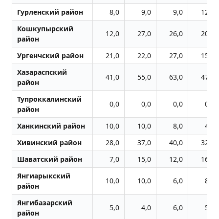
Гурленский район
8,0
9,0
9,0
12,0
Кошкупырский
12,0
27,0
26,0
20,0
район
Ургенчский район
21,0
22,0
27,0
15,0
Хазараспский
41,0
55,0
63,0
47,0
район
Тупроккалинский
0,0
0,0
0,0
0,0
район
Ханкинский район
10,0
10,0
8,0
4,0
Хивинский район
28,0
37,0
40,0
32,0
Шаватский район
7,0
15,0
12,0
16,0
Янгиарыкский
10,0
10,0
6,0
8,0
район
Янгибазарский
5,0
4,0
6,0
5,0
район