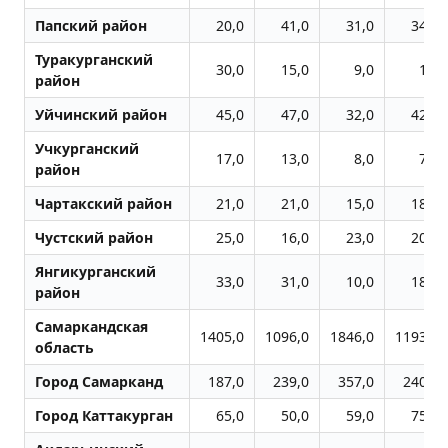
Папский район
20,0
41,0
31,0
34,0
Туракурганский
30,0
15,0
9,0
1,0
район
Уйчинский район
45,0
47,0
32,0
42,0
Учкурганский
17,0
13,0
8,0
7,0
район
Чартакский район
21,0
21,0
15,0
18,0
Чустский район
25,0
16,0
23,0
20,0
Янгикурганский
33,0
31,0
10,0
18,0
район
Самаркандская
1405,0
1096,0
1846,0
1193,0
область
Город Самарканд
187,0
239,0
357,0
240,0
Город Каттакурган
65,0
50,0
59,0
75,0