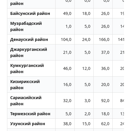
0,0
0,0
0,0
0,0
район
Байсунский район
49,0
18,0
26,0
19,0
Музрабадский
1,0
5,0
26,0
14,0
район
Денауский район
104,0
24,0
166,0
141,0
Джаркурганский
21,0
5,0
37,0
21,0
район
Кумкурганский
46,0
12,0
36,0
20,0
район
Кизирикский
16,0
5,0
20,0
20,0
район
Сариасийский
32,0
3,0
92,0
84,0
район
Термезский район
5,0
2,0
18,0
13,0
Узунский район
38,0
15,0
62,0
24,0