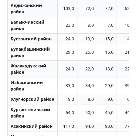
Андижанский
103,0
72,0
72,0
62,0
район
Балыкчинский
23,0
9,0
7,0
16,0
район
Бустонский район
24,0
19,0
15,0
14,0
Булакбашинский
29,0
25,0
15,0
21,0
район
Жалакудукский
24,0
22,0
13,0
22,0
район
Избасканский
33,0
34,0
29,0
39,0
район
Улугноpский район
9,0
8,0
9,0
6,0
Кургантепинский
64,0
50,0
45,0
44,0
район
Асакинский район
117,0
94,0
93,0
77,0