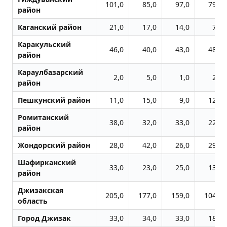
101,0
85,0
97,0
79,0
район
Каганский район
21,0
17,0
14,0
7,0
Каракульский
46,0
40,0
43,0
48,0
район
Караулбазарский
2,0
5,0
1,0
2,0
район
Пешкунский район
11,0
15,0
9,0
12,0
Ромитанский
38,0
32,0
33,0
22,0
район
Жондоpский район
28,0
42,0
26,0
29,0
Шафирканский
33,0
23,0
25,0
13,0
район
Джизакская
205,0
177,0
159,0
104,0
область
Город Джизак
33,0
34,0
33,0
18,0