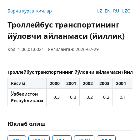
Барча кўрсаткичлар
UZ
EN
RU
UZC
Троллейбус транспортининг
йўловчи айланмаси (йиллик)
Код: 1.06.01.0021 · Янгиланган: 2026-07-29
Троллейбус транспортининг йўловчи айланмаси (йилли
Кесим
2000
2001
2002
2003
2004
200
Ўзбекистон
0,3
0,3
0,2
0,2
0,1
0
Республикаси
Юклаб олиш