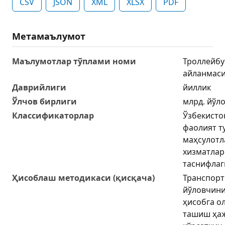
CSV
JSON
XML
XLSX
PDF
Метамаълумот
Маълумотлар тўплами номи
Троллейбу
айланмаси
Даврийлиги
йиллик
Ўлчов бирлиги
млрд. йўл
Классификаторлар
Ўзбекисто
фаолият т
маҳсулотл
хизматлар
таснифлаг
Ҳисоблаш методикаси (қисқача)
Транспорт
йўловчин
ҳисобга о
ташиш ҳа