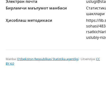
Электрон почта
uslugi@sta
Бирламчи маълумот манбаси
Статистик
шакллари
Ҳисоблаш методикаси
https://lib
sohasi/483-
rsatkichlar
uslubiy-ni
Manba:
Oʻzbekiston Respublikasi Statistika agentligi
· Litsenziya:
CC
BY 4.0