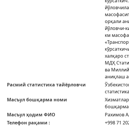
кўрсаткич
йўловчил
масофасиг
орқали ан
йўловчи-к
км масофа
«Транспор
кўрсаткич
халқаро с
МДҲ Стати
ва Миллий
аниқлаш а
Расмий статистика тайёрловчи
Ўзбекисто
статистик
Масъул бошқарма номи
Хизматлар
бошқарма
Масъул ҳодим ФИО
Рахимов А
Телефон рақами :
+998 71 20