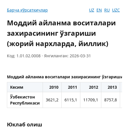
Барча кўрсаткичлар
UZ
EN
RU
UZC
Моддий айланма воситалари
захирасининг ўзгариши
(жорий нархларда, йиллик)
Код: 1.01.02.0008 · Янгиланган: 2026-03-31
Моддий айланма воситалари захирасининг ўзгариши (ж
Кесим
2010
2011
2012
2013
Ўзбекистон
3621,2
6115,1
11709,1
8757,8
10
Республикаси
Юклаб олиш