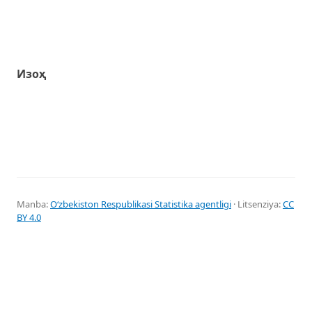
Изоҳ
Manba:
Oʻzbekiston Respublikasi Statistika agentligi
· Litsenziya:
CC
BY 4.0