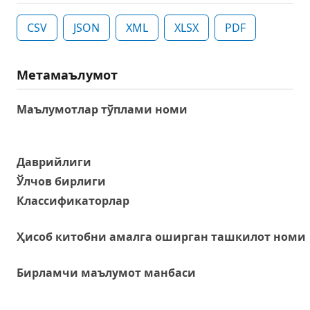
CSV
JSON
XML
XLSX
PDF
Метамаълумот
Маълумотлар тўплами номи
Даврийлиги
Ўлчов бирлиги
Классификаторлар
Ҳисоб китобни амалга оширган ташкилот номи
Бирламчи маълумот манбаси