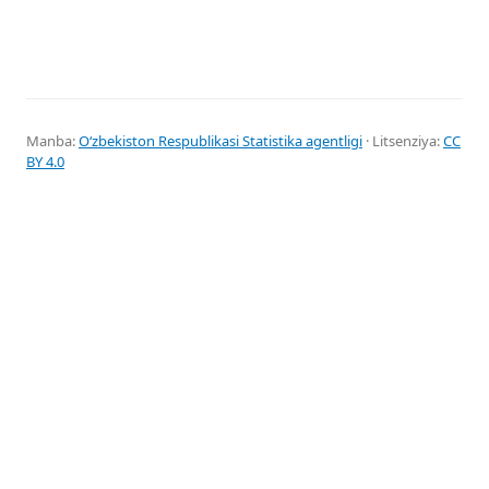
Manba:
Oʻzbekiston Respublikasi Statistika agentligi
· Litsenziya:
CC
BY 4.0