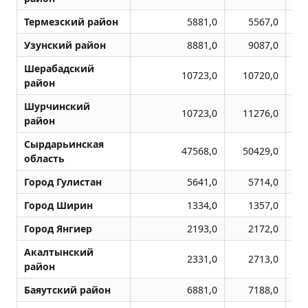
Термезский район
5881,0
5567,0
Узунский район
8881,0
9087,0
Шерабадский
10723,0
10720,0
район
Шурчинский
10723,0
11276,0
район
Сырдарьинская
47568,0
50429,0
область
Город Гулистан
5641,0
5714,0
Город Ширин
1334,0
1357,0
Город Янгиер
2193,0
2172,0
Акалтынский
2331,0
2713,0
район
Баяутский район
6881,0
7188,0