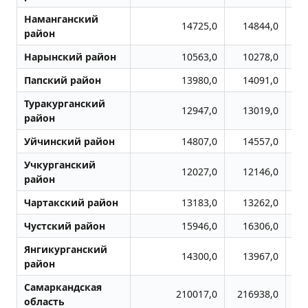
Наманганский
14725,0
14844,0
район
Нарынский район
10563,0
10278,0
Папский район
13980,0
14091,0
Туракурганский
12947,0
13019,0
район
Уйчинский район
14807,0
14557,0
Учкурганский
12027,0
12146,0
район
Чартакский район
13183,0
13262,0
Чустский район
15946,0
16306,0
Янгикурганский
14300,0
13967,0
район
Самаркандская
210017,0
216938,0
2
область