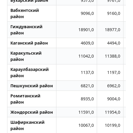
Бухарский район
9575,0
9761,0
Вабкентский
9096,0
9160,0
район
Гиждуванский
18901,0
18977,0
район
Каганский район
4609,0
4494,0
Каракульский
11042,0
11388,0
район
Караулбазарский
1137,0
1197,0
район
Пешкунский район
6821,0
6962,0
Ромитанский
8935,0
9004,0
район
Жондоpский район
11591,0
11954,0
Шафирканский
10067,0
10199,0
район