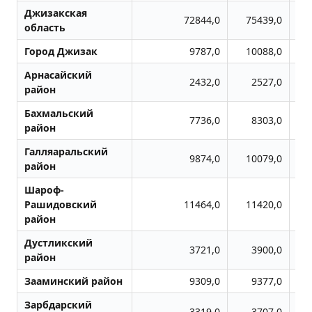
Джизакская
72844,0
75439,0
область
Город Джизак
9787,0
10088,0
Арнасайский
2432,0
2527,0
район
Бахмальский
7736,0
8303,0
район
Галляаральский
9874,0
10079,0
район
Шароф-
Рашидовский
11464,0
11420,0
район
Дустликский
3721,0
3900,0
район
Зааминский район
9309,0
9377,0
Зарбдарский
3319,0
3707,0