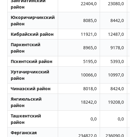
Зангиатинский
22404,0
23080,0
район
Юкоричирчикский
8085,0
8442,0
район
Кибрайский район
11921,0
12487,0
Паркентский
8965,0
9178,0
район
Пскентский район
5195,0
5393,0
Уртачирчикский
10066,0
10997,0
район
Чиназский район
8018,0
8424,0
Янгиюльский
18242,0
19208,0
район
Ташкентский
0,0
0,0
район
Ферганская
234822,0
236090,0
2