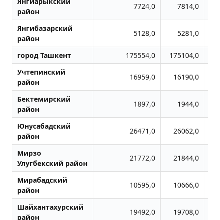
Янгиарыкский
7724,0
7814,0
район
Янгибазарский
5128,0
5281,0
район
город Ташкент
175554,0
175104,0
1
Учтепинский
16959,0
16190,0
район
Бектемирский
1897,0
1944,0
район
Юнусабадский
26471,0
26062,0
район
Мирзо
21772,0
21844,0
Улугбекский район
Мирабадский
10595,0
10666,0
район
Шайхантахурский
19492,0
19708,0
район