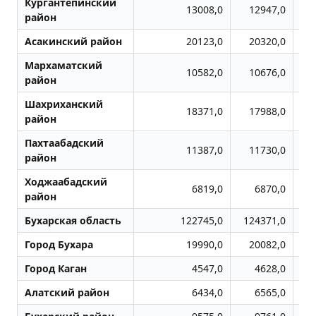
Кургантепинский
13008,0
12947,0
район
Асакинский район
20123,0
20320,0
Мархаматский
10582,0
10676,0
район
Шахриханский
18371,0
17988,0
район
Пахтаабадский
11387,0
11730,0
район
Ходжаабадский
6819,0
6870,0
район
Бухарская область
122745,0
124371,0
1
Город Бухара
19990,0
20082,0
Город Каган
4547,0
4628,0
Алатский район
6434,0
6565,0