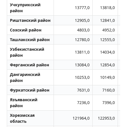
Учкуприкский
13777,0
13818,0
район
Риштанский район
12905,0
12841,0
Сохский район
4803,0
4952,0
Ташлакский район
12780,0
12555,0
Узбекистанский
13811,0
14034,0
район
Ферганский район
13084,0
12854,0
Дангаринский
10253,0
10149,0
район
Фуркатский район
7631,0
7160,0
Язъяванский
7236,0
7396,0
район
Хорезмская
121964,0
122953,0
1
область