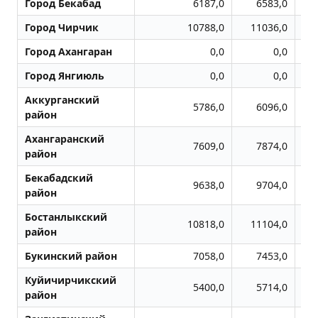
Город Бекабад
6187,0
6583,0
Город Чиpчик
10788,0
11036,0
Город Ахангаран
0,0
0,0
Город Янгиюль
0,0
0,0
Аккурганский
5786,0
6096,0
район
Ахангаранский
7609,0
7874,0
район
Бекабадский
9638,0
9704,0
район
Бостанлыкский
10818,0
11104,0
район
Букинский район
7058,0
7453,0
Куйичирчикский
5400,0
5714,0
район