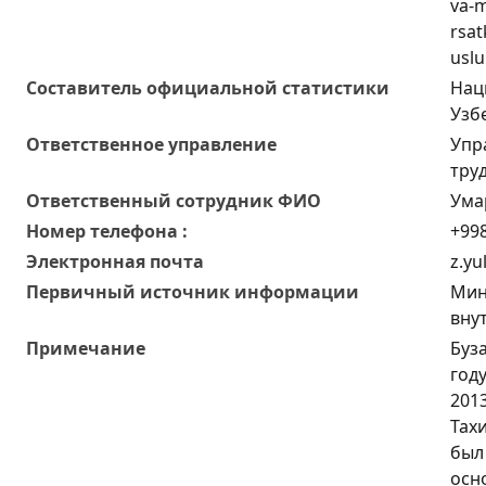
va-
rsat
uslu
Составитель официальной статистики
Нац
Узб
Ответственное управление
Упр
тру
Oтветственный сотрудник ФИО
Ума
Номер телефона :
+998
Электронная почта
z.yu
Первичный источник информации
Мин
вну
Примечание
Буз
год
2013
Тах
был 
осн