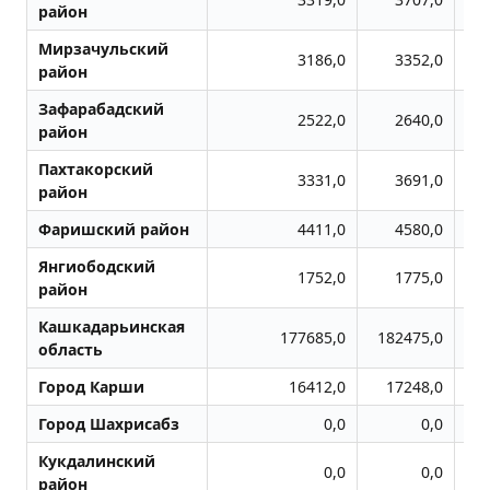
район
Мирзачульский
3186,0
3352,0
район
Зафарабадский
2522,0
2640,0
район
Пахтакорский
3331,0
3691,0
район
Фаришский район
4411,0
4580,0
Янгиободский
1752,0
1775,0
район
Кашкадарьинская
177685,0
182475,0
1
область
Город Карши
16412,0
17248,0
Город Шахрисабз
0,0
0,0
Кукдалинский
0,0
0,0
район