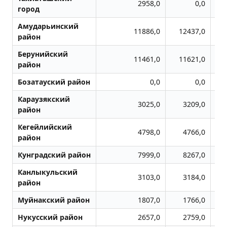
2958,0
0,0
город
Амударьинский
11886,0
12437,0
район
Берунийский
11461,0
11621,0
район
Бозатауский район
0,0
0,0
Караузякский
3025,0
3209,0
район
Кегейлийский
4798,0
4766,0
район
Кунградский район
7999,0
8267,0
Канлыкульский
3103,0
3184,0
район
Муйнакский район
1807,0
1766,0
Нукусский район
2657,0
2759,0