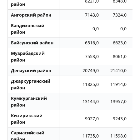
8221,0
8348,0
район
Ангорский район
7143,0
7324,0
Бандихонский
0,0
0,0
район
Байсунский район
6516,0
6623,0
Музрабадский
7553,0
8061,0
район
Денауский район
20749,0
21410,0
Джаркурганский
11825,0
11914,0
район
Кумкурганский
13144,0
13957,0
район
Кизирикский
9027,0
9243,0
район
Сариасийский
11735,0
11598,0
район