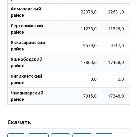
Алмазарский
22376,0
22631,0
район
Сергелийский
11235,0
11526,0
район
Яккасарайский
9579,0
9717,0
район
Яшнободский
17863,0
17468,0
район
Янгихаётский
0,0
0,0
район
Чиланзарский
17315,0
17348,0
район
Скачать