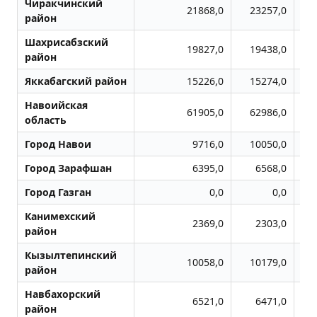
Чиракчинский
21868,0
23257,0
район
Шахрисабзский
19827,0
19438,0
район
Яккабагский район
15226,0
15274,0
Навоийская
61905,0
62986,0
область
Город Навои
9716,0
10050,0
Город Заpафшан
6395,0
6568,0
Город Газган
0,0
0,0
Канимехский
2369,0
2303,0
район
Кызылтепинский
10058,0
10179,0
район
Навбахорский
6521,0
6471,0
район