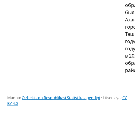
обр
был
Аха
гор
Таш
году
год
в 20
обр
рай
Manba:
Oʻzbekiston Respublikasi Statistika agentligi
· Litsenziya:
CC
BY 4.0