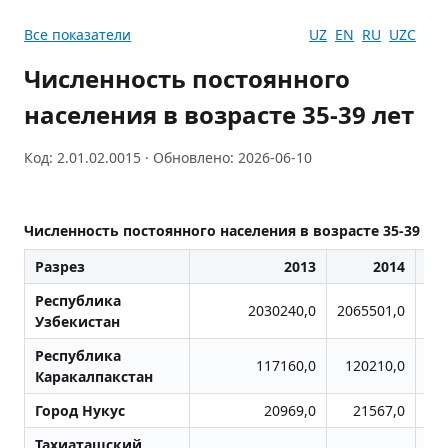
Все показатели
UZ
EN
RU
UZC
Численность постоянного
населения в возрасте 35-39 лет
Код: 2.01.02.0015 · Обновлено: 2026-06-10
Численность постоянного населения в возрасте 35-39 ле
Разрез
2013
2014
Республика
2030240,0
2065501,0
21
Узбекистан
Республика
117160,0
120210,0
1
Каракалпакстан
Город Нукус
20969,0
21567,0
Тахиаташский