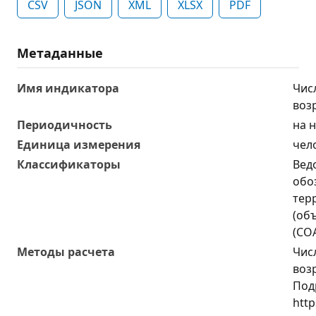
CSV
JSON
XML
XLSX
PDF
Метаданные
Имя индикатора
Чис
возр
Периодичность
на 
Единица измерения
чел
Классификаторы
Вед
обо
тер
(об
(СО
Методы расчета
Чис
возр
Под
http