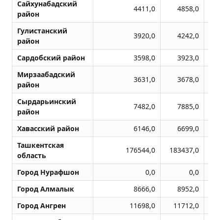
Сайхунабадский
4411,0
4858,0
район
Гулистанский
3920,0
4242,0
район
Сардобский район
3598,0
3923,0
Мирзаабадский
3631,0
3678,0
район
Сырдарьинский
7482,0
7885,0
район
Хавасский район
6146,0
6699,0
Ташкентская
176544,0
183437,0
1
область
Город Нурафшон
0,0
0,0
Город Алмалык
8666,0
8952,0
Город Ангрен
11698,0
11712,0