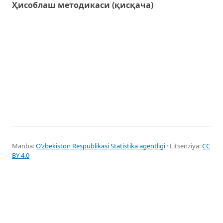
Ҳисоблаш методикаси (қисқача)
Manba:
Oʻzbekiston Respublikasi Statistika agentligi
· Litsenziya:
CC
BY 4.0