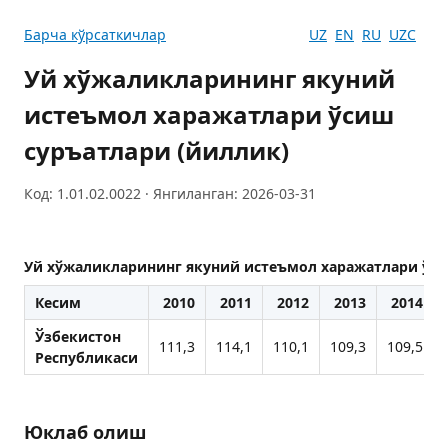
Барча кўрсаткичлар
UZ
EN
RU
UZC
Уй хўжаликларининг якуний
истеъмол харажатлари ўсиш
суръатлари (йиллик)
Код: 1.01.02.0022 · Янгиланган: 2026-03-31
Уй хўжаликларининг якуний истеъмол харажатлари ўси
Кесим
2010
2011
2012
2013
2014
Ўзбекистон
111,3
114,1
110,1
109,3
109,5
Республикаси
Юклаб олиш