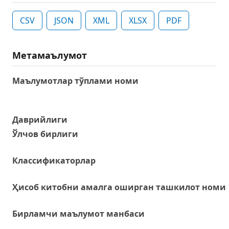
CSV
JSON
XML
XLSX
PDF
Метамаълумот
Маълумотлар тўплами номи
Даврийлиги
Ўлчов бирлиги
Классификаторлар
Ҳисоб китобни амалга оширган ташкилот номи
Бирламчи маълумот манбаси