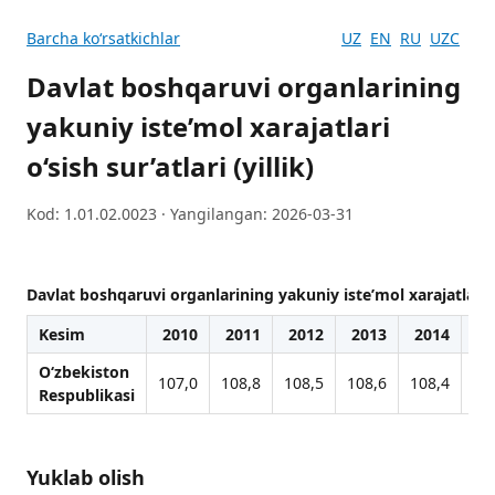
Barcha koʻrsatkichlar
UZ
EN
RU
UZC
Davlat boshqaruvi organlarining
yakuniy iste’mol xarajatlari
o‘sish sur’atlari (yillik)
Kod: 1.01.02.0023 · Yangilangan: 2026-03-31
Davlat boshqaruvi organlarining yakuniy iste’mol xarajatlari o‘s
Kesim
2010
2011
2012
2013
2014
20
O‘zbekiston
107,0
108,8
108,5
108,6
108,4
10
Respublikasi
Yuklab olish