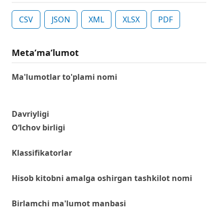
CSV
JSON
XML
XLSX
PDF
Metaʼmaʼlumot
Ma'lumotlar to'plami nomi
Davriyligi
O‘lchov birligi
Klassifikatorlar
Hisob kitobni amalga oshirgan tashkilot nomi
Birlamchi ma'lumot manbasi