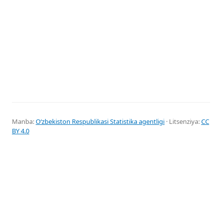
Manba:
Oʻzbekiston Respublikasi Statistika agentligi
· Litsenziya:
CC
BY 4.0