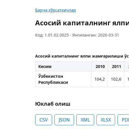
Барча кўрсаткичлар
Асосий капиталнинг ялп
Код: 1.01.02.0025 · Янгиланган: 2026-03-31
Асосий капиталнинг ялпи жамғарилиши ўс
Кесим
2010
2011
Ўзбекистон
104,2
102,6
Республикаси
Юклаб олиш
CSV
JSON
XML
XLSX
PD