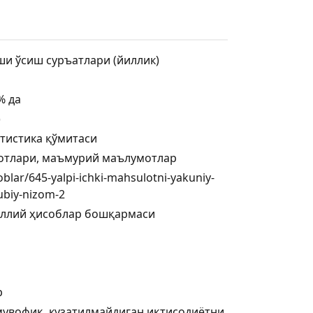
и ўсиш суръатлари (йиллик)
% да
)
тистика қўмитаси
мотлари, маъмурий маълумотлар
soblar/645-yalpi-ichki-mahsulotni-yakuniy-
lubiy-nizom-2
иллий ҳисоблар бошқармаси
р
мувофиқ, кузатилмайдиган иқтисодиётни