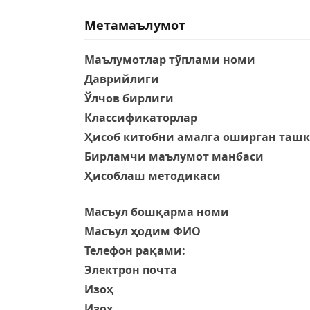
Метамаълумот
Маълумотлар тўплами номи
Даврийлиги
Ўлчов бирлиги
Классификаторлар
Ҳисоб китобни амалга оширган таш
Бирламчи маълумот манбаси
Ҳисоблаш методикаси
Масъул бошқарма номи
Масъул ҳодим ФИО
Телефон рақами:
Электрон почта
Изоҳ
Изоҳ