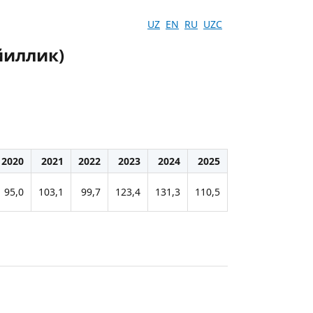
UZ
EN
RU
UZC
йиллик)
2020
2021
2022
2023
2024
2025
95,0
103,1
99,7
123,4
131,3
110,5