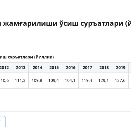
и жамғарилиши ўсиш суръатлари (
иш суръатлари (йиллик)
2012
2013
2014
2015
2016
2017
2018
2019
110,6
111,3
109,8
109,4
104,1
119,4
129,1
137,6
F