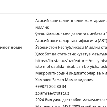
Асосий капиталнинг ялпи жамғарилиш
йиллик
ўтган йилнинг мос даврига нисбатан 
Асосий воситалар таснифлагичи (АВТ
килот номи
Ўзбекистон Республикаси Миллий ста
Ҳисобот ва статистик кузатув маълу
https://lib.stat.uz/uz/features/milliy-hi
iste-mol-usulida-hisoblash-bo-yicha-us
Макроиқтисодий индикаторлар ва м
Хамраев Зафар Мамасаидович
+99871 202 80 34
z.xamraev@stat.uz
2024 йил учун дастлабки маълумотла
Маълумотлар МҲТ-2008 услубиятига 