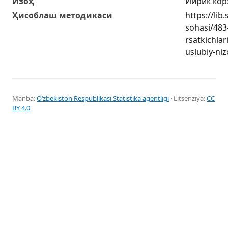
Изоҳ
Йирик кор
Ҳисоблаш методикаси
https://lib
sohasi/483-
rsatkichlar
uslubiy-ni
Manba:
Oʻzbekiston Respublikasi Statistika agentligi
· Litsenziya:
CC
BY 4.0