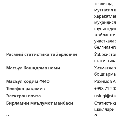
тезликда,
муттасил 
ҳаракатл
муҳандисл
шунингдек
жойлаштир
участкала
белгиланг
Расмий статистика тайёрловчи
Ўзбекисто
статистик
Масъул бошқарма номи
Хизматлар
бошқарма
Масъул ҳодим ФИО
Рахимов А
Телефон рақами :
+998 71 20
Электрон почта
uslugi@sta
Бирламчи маълумот манбаси
Статистик
шакллари