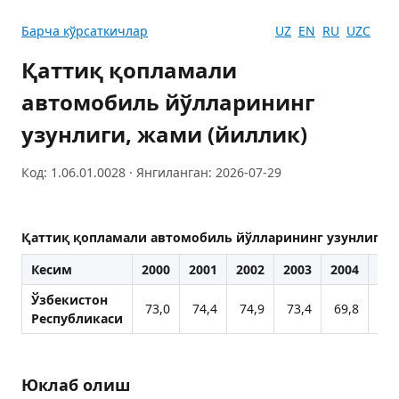
Барча кўрсаткичлар
UZ
EN
RU
UZC
Қаттиқ қопламали
автомобиль йўлларининг
узунлиги, жами (йиллик)
Код: 1.06.01.0028 · Янгиланган: 2026-07-29
Қаттиқ қопламали автомобиль йўлларининг узунлиги, 
Кесим
2000
2001
2002
2003
2004
200
Ўзбекистон
73,0
74,4
74,9
73,4
69,8
62
Республикаси
Юклаб олиш