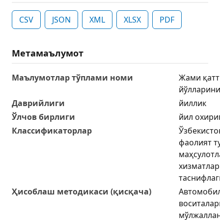
CSV
JSON
XML
XLSX
PDF
Метамаълумот
Маълумотлар тўплами номи
Жами қатт
йўлларини
Даврийлиги
йиллик
Ўлчов бирлиги
йил охири
Классификаторлар
Ўзбекисто
фаолият т
маҳсулотл
хизматлар
таснифлаг
Ҳисоблаш методикаси (қисқача)
Автомобил
воситалар
мўлжаллан