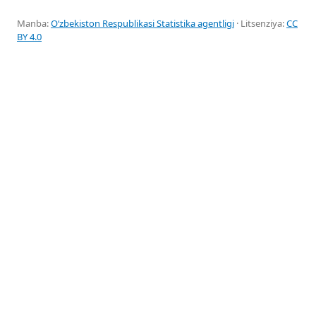
Manba:
Oʻzbekiston Respublikasi Statistika agentligi
· Litsenziya:
CC
BY 4.0