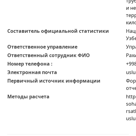
тру
и н
тер
кил
Составитель официальной статистики
Нац
Узб
Ответственное управление
Упр
Oтветственный сотрудник ФИО
Рах
Номер телефона :
+998
Электронная почта
uslu
Первичный источник информации
Фор
отч
Методы расчета
http
soha
rsat
uslu