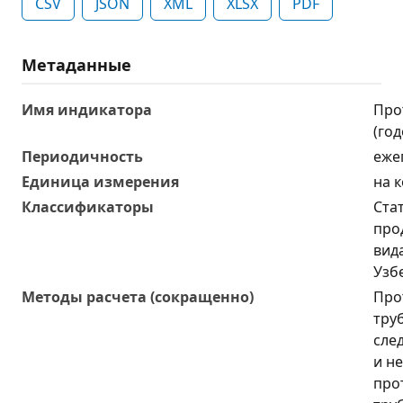
CSV
JSON
XML
XLSX
PDF
Метаданные
Имя индикатора
Про
(год
Периодичность
еже
Единица измерения
на 
Классификаторы
Ста
прод
вид
Узб
Методы расчета (сокращенно)
Про
тру
сле
и н
про