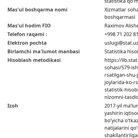
statistika qo‘m
Mas'ul boshqarma nomi
Xizmatlar sohas
boshqarmasi
Mas'ul hodim FIO
Raximov Alish
Telefon raqami :
+998 71 202 8
Elektron pochta
uslugi@stat.u
Birlamchi ma'lumot manbasi
Statistika hiso
Hisoblash metodikasi
https://lib.sta
sohasi/579-ish
rsatilgan-shu
joylarida-ko-r
statistik-hisob
nizomni-tasdiq
Izoh
2017-yil ma’lu
yashirin iqtiso
boʻyicha oʻtka
natijalarini q
shakllantirilga