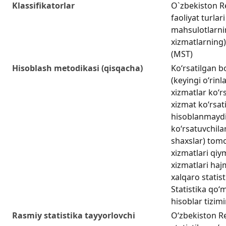
Klassifikatorlar
O`zbekiston Re
faoliyat turlar
mahsulotlarning
xizmatlarning) 
(MST)
Hisoblash metodikasi (qisqacha)
Ko‘rsatilgan b
(keyingi o‘rinl
xizmatlar koʻr
xizmat koʻrsati
hisoblanmaydi
koʻrsatuvchilar
shaxslar) tom
xizmatlari qiy
xizmatlari hajm
xalqaro statis
Statistika qo‘m
hisoblar tizim
Rasmiy statistika tayyorlovchi
O‘zbekiston Re