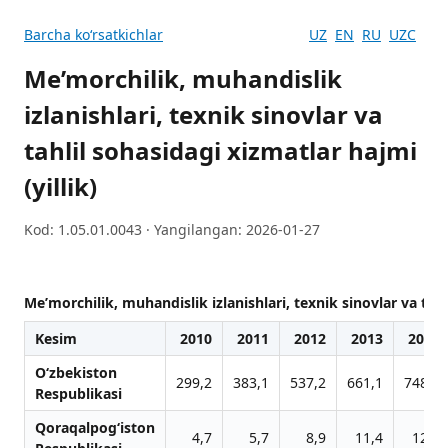
Barcha koʻrsatkichlar
UZ
EN
RU
UZC
Me’morchilik, muhandislik
izlanishlari, texnik sinovlar va
tahlil sohasidagi xizmatlar hajmi
(yillik)
Kod: 1.05.01.0043 · Yangilangan: 2026-01-27
Me’morchilik, muhandislik izlanishlari, texnik sinovlar va tahli
Kesim
2010
2011
2012
2013
2014
O‘zbekiston
299,2
383,1
537,2
661,1
748,7
Respublikasi
Qoraqalpog‘iston
4,7
5,7
8,9
11,4
12,3