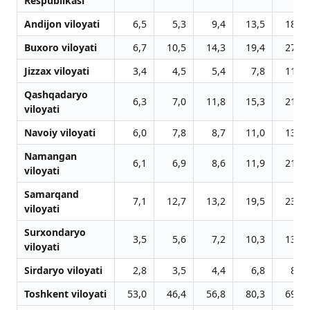
Respublikasi
Andijon viloyati
6,5
5,3
9,4
13,5
18,5
Buxoro viloyati
6,7
10,5
14,3
19,4
27,4
Jizzax viloyati
3,4
4,5
5,4
7,8
11,8
Qashqadaryo
6,3
7,0
11,8
15,3
21,2
viloyati
Navoiy viloyati
6,0
7,8
8,7
11,0
13,8
Namangan
6,1
6,9
8,6
11,9
21,9
viloyati
Samarqand
7,1
12,7
13,2
19,5
23,0
viloyati
Surxondaryo
3,5
5,6
7,2
10,3
13,9
viloyati
Sirdaryo viloyati
2,8
3,5
4,4
6,8
8,8
Toshkent viloyati
53,0
46,4
56,8
80,3
69,9