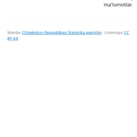
ma'lumotlar.
Manba:
Oʻzbekiston Respublikasi Statistika agentligi
· Litsenziya:
CC
BY 4.0