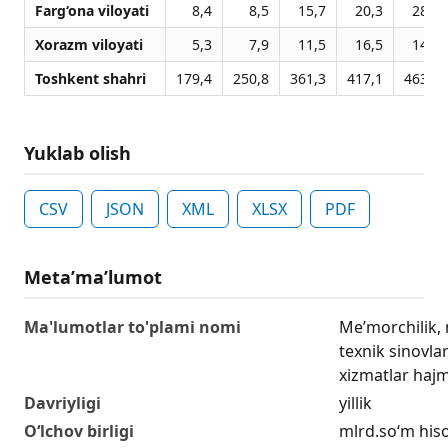
Farg‘ona viloyati
8,4
8,5
15,7
20,3
28,9
Xorazm viloyati
5,3
7,9
11,5
16,5
14,2
Toshkent shahri
179,4
250,8
361,3
417,1
463,1
Yuklab olish
CSV
JSON
XML
XLSX
PDF
Metaʼmaʼlumot
Ma'lumotlar to'plami nomi
Me’morchilik, 
texnik sinovlar
xizmatlar hajmi 
Davriyligi
yillik
O‘lchov birligi
mlrd.so‘m his