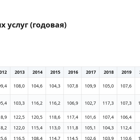
 услуг (годовая)
012
2013
2014
2015
2016
2017
2018
2019
09,4
108,0
104,6
104,3
107,8
109,9
105,0
107,6
95,4
103,3
116,2
116,2
106,9
102,7
117,3
107,3
18,9
122,5
120,5
118,6
117,4
101,6
107,4
106,4
18,2
122,0
115,4
113,0
111,8
105,1
104,3
112,4
25,6
116,5
108,4
114,7
114,5
102,6
103,9
110,6