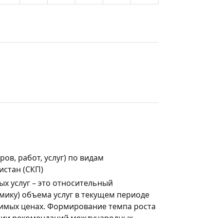
ов, работ, услуг) по видам
истан (СКП)
х услуг – это относительный
мику) объема услуг в текущем периоде
имых ценах. Формирование темпа роста
ании рекомендаций международных