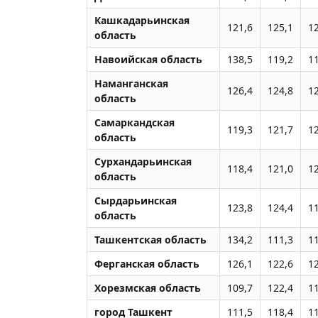
Кашкадарьинская
121,6
125,1
1
область
Навоийская область
138,5
119,2
1
Наманганская
126,4
124,8
1
область
Самаркандская
119,3
121,7
1
область
Сурхандарьинская
118,4
121,0
1
область
Сырдарьинская
123,8
124,4
1
область
Ташкентская область
134,2
111,3
1
Ферганская область
126,1
122,6
1
Хорезмская область
109,7
122,4
1
город Ташкент
111,5
118,4
1