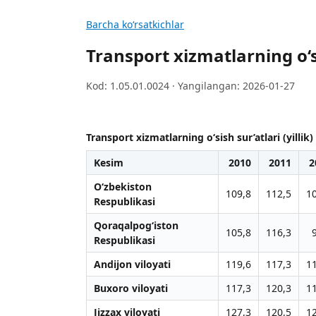
Barcha koʻrsatkichlar
Transport xizmatlarning o‘sis
Kod: 1.05.01.0024 · Yangilangan: 2026-01-27
Transport xizmatlarning o‘sish sur’atlari (yillik)
Kesim
2010
2011
2
O‘zbekiston
109,8
112,5
1
Respublikasi
Qoraqalpog‘iston
105,8
116,3
Respublikasi
Andijon viloyati
119,6
117,3
1
Buxoro viloyati
117,3
120,3
1
Jizzax viloyati
127,3
120,5
1