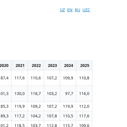
UZ
EN
RU
UZC
2020
2021
2022
2023
2024
2025
87,4
117,6
110,6
107,2
109,9
110,8
101,3
130,0
118,7
103,2
97,7
116,0
85,3
119,9
109,2
107,2
119,9
112,0
89,3
117,2
104,2
107,8
110,5
117,6
101,2
118,5
103,7
112,8
115,7
109,6