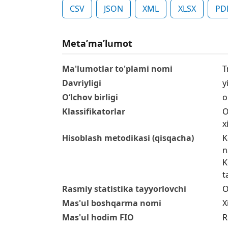
CSV
JSON
XML
XLSX
PD
Metaʼmaʼlumot
Ma'lumotlar to'plami nomi
T
Davriyligi
yi
O‘lchov birligi
o
Klassifikatorlar
O
x
Hisoblash metodikasi (qisqacha)
K
n
K
t
Rasmiy statistika tayyorlovchi
O
Mas'ul boshqarma nomi
X
Mas'ul hodim FIO
R