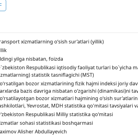
F
ransport xizmatlarning o‘sish sur’atlari (yillik)
llik
ldingi yilga nisbatan, foizda
`zbekiston Respublikasi iqtisodiy faoliyat turlari bo`yicha ma
izmatlarning) statistik tasniflagichi (MST)
o‘rsatilgan bozor xizmatlarining fizik hajmi indeksi joriy d
arxlarda bazis davriga nisbatan o‘zgarishi (dinamikasi)ni tavs
o‘rsatilayotgan bozor xizmatlari hajmining o‘sish sur’atlarini
ashkilotlari, Yevrostat, MDH statistika qo'mitasi tavsiyalari v
‘zbekiston Respublikasi Milliy statistika qo‘mitasi
izmatlar sohasi statistikasi boshqarmasi
aximov Alisher Abdullayevich