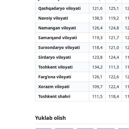
Qashqadaryo viloyati
121,6
125,1
1
Navoiy viloyati
138,5
119,2
1
Namangan viloyati
126,4
124,8
1
Samarqand viloyati
119,3
121,7
1
Surxondaryo viloyati
118,4
121,0
1
Sirdaryo viloyati
123,8
124,4
1
Toshkent viloyati
134,2
111,3
1
Farg‘ona viloyati
126,1
122,6
1
Xorazm viloyati
109,7
122,4
1
Toshkent shahri
111,5
118,4
1
Yuklab olish