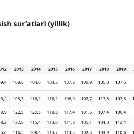
h sur’atlari (yillik)
012
2013
2014
2015
2016
2017
2018
2019
09,4
108,0
104,6
104,3
107,8
109,9
105,0
107,6
95,4
103,3
116,2
116,2
106,9
102,7
117,3
107,3
18,9
122,5
120,5
118,6
117,4
101,6
107,4
106,4
18,2
122,0
115,4
113,0
111,8
105,1
104,3
112,4
25,6
116,5
108,4
114,7
114,5
102,6
103,9
110,6