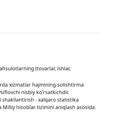
hsulotlarning (tovarlar, ishlar,
avrda xizmatlar hajmining solishtirma
iflovchi nisbiy ko‘rsatkichdir.
 shakllantirish - xalqaro statistika
a Milliy hisoblar tizimini aniqlash asosida.