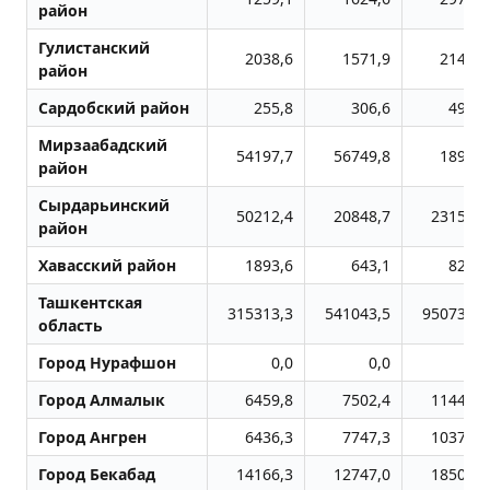
район
Гулистанский
2038,6
1571,9
2147,1
район
Сардобский район
255,8
306,6
493,8
Мирзаабадский
54197,7
56749,8
1894,6
район
Сырдарьинский
50212,4
20848,7
23154,8
район
Хавасский район
1893,6
643,1
827,5
Ташкентская
315313,3
541043,5
950734,5
область
Город Нурафшон
0,0
0,0
0,0
Город Алмалык
6459,8
7502,4
11447,0
Город Ангрен
6436,3
7747,3
10379,5
Город Бекабад
14166,3
12747,0
18507,4