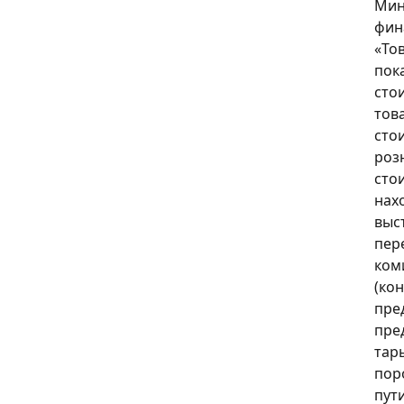
Мин
фин
«То
пок
сто
това
сто
роз
сто
нах
выс
пер
ком
(ко
пре
пре
тар
пор
пут