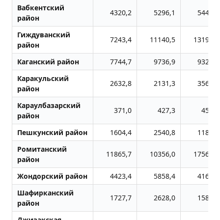
Вабкентский
4320,2
5296,1
5443,7
район
Гиждуванский
7243,4
11140,5
13193,2
район
Каганский район
7744,7
9736,9
9328,6
Каракульский
2632,8
2131,3
3567,3
район
Караулбазарский
371,0
427,3
454,0
район
Пешкунский район
1604,4
2540,8
1183,9
Ромитанский
11865,7
10356,0
17561,4
район
Жондоpский район
4423,4
5858,4
4163,7
Шафирканский
1727,7
2628,0
1586,3
район
Джизакская