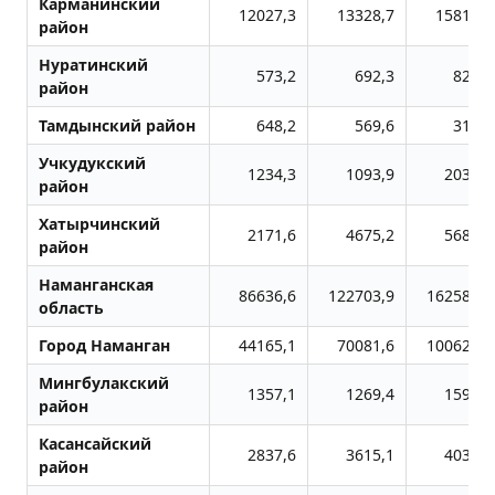
Карманинский
12027,3
13328,7
15812,3
район
Нуратинский
573,2
692,3
822,5
район
Тамдынский район
648,2
569,6
313,2
Учкудукский
1234,3
1093,9
2031,0
район
Хатырчинский
2171,6
4675,2
5684,9
район
Наманганская
86636,6
122703,9
162585,2
область
Город Наманган
44165,1
70081,6
100626,2
Мингбулакский
1357,1
1269,4
1599,3
район
Касансайский
2837,6
3615,1
4031,0
район