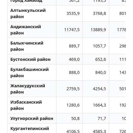
Город Ханабад
561,2
1195,5
858,4
Алтынкульский
3535,9
3768,8
8016,9
район
Андижанский
11747,5
13889,9
17781,8
район
Балыкчинский
889,7
1057,7
2982,1
район
Бустонский район
469,0
652,6
1111,0
Булакбашинский
888,0
840,0
1433,8
район
Жалакудукский
2759,5
4254,5
5017,8
район
Избасканский
1280,6
1664,3
1925,7
район
Улугноpский район
50,8
71,7
105,8
Кургантепинский
4106,5
4585,3
7265,4