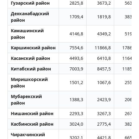
Гузарский район
2825,8
3673,2
5634,5
Дехканабадский
1709,4
1819,8
3834,1
район
Камашинский
4146,8
4349,2
5192,9
район
Каршинский район
7554,6
11866,8
17869,1
Касанский район
4493,6
6410,8
11644,0
Китабский район
7003,9
8457,5
11857,0
Миришкорский
1501,2
1067,6
2556,2
район
Мубарекский
1388,3
2423,9
2062,9
район
Нишанский район
2293,3
3267,3
2673,7
Касбинский район
3024,0
2775,4
3826,2
Чиракчинский
3202,1
4421,8
6654,3