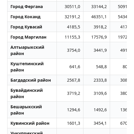
Город Фергана
30511,0
33144,2
50915,1
Город Коканд
32191,2
46351,1
54341,2
Город Кувасай
4185,5
3918,2
4179,2
Город Маpгилан
11155,3
17576,9
19729,4
Алтыарыкский
3754,0
3441,9
4910,7
район
Куштепинский
641,6
548,8
803,8
район
Багдадский район
2567,8
2333,8
3080,7
Бувайдинский
3719,2
3109,6
3809,4
район
Бешарыкский
1294,6
1492,6
1369,7
район
Кувинский район
1601,3
3454,1
6708,1
Учкуприкский