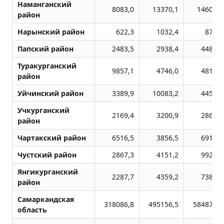
Наманганский
8083,0
13370,1
14606,5
район
Нарынский район
622,3
1032,4
876,8
Папский район
2483,5
2938,4
4480,0
Туракурганский
9857,1
4746,0
4816,3
район
Уйчинский район
3389,9
10083,2
4459,3
Учкурганский
2169,4
3200,9
2869,4
район
Чартакский район
6516,5
3856,5
6912,0
Чустский район
2867,3
4151,2
9922,2
Янгикурганский
2287,7
4359,2
7386,3
район
Самаркандская
318086,8
495156,5
584876,2
область