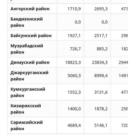
Ангорский район
1710,9
2695,3
4737,0
Бандихонский
0,0
0,0
0,0
район
Байсунский район
1927,1
2517,1
2987,6
Музрабадский
726,7
885,2
1827,0
район
Денауский район
18823,3
23834,3
29446,1
Джаркурганский
5060,3
8999,4
14912,8
район
Кумкурганский
1552,3
3131,6
4772,4
район
Кизирикский
1400,0
1878,2
2564,5
район
Сариасийский
4689,4
5146,1
7204,5
район