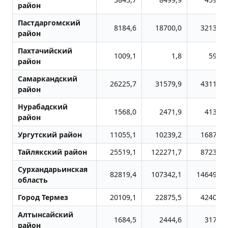
район
Пастдаргомский
8184,6
18700,0
32132,6
район
Пахтачийский
1009,1
1,8
593,8
район
Самаркандский
26225,7
31579,9
43118,1
район
Нурабадский
1568,0
2471,9
4138,5
район
Ургутский район
11055,1
10239,2
16878,2
Тайлякский район
25519,1
122271,7
87230,0
Сурхандарьинская
82819,4
107342,1
146499,5
область
Город Термез
20109,1
22875,5
42402,6
Алтынсайский
1684,5
2444,6
3179,6
район