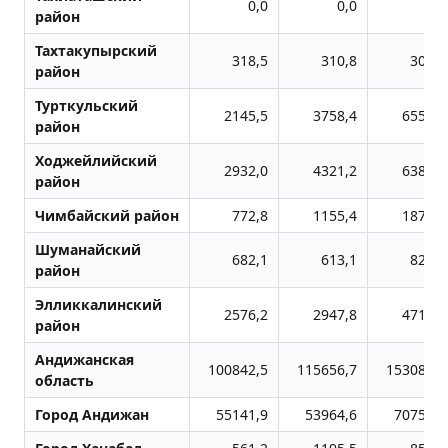
0,0
0,0
0,0
район
Тахтакупырский
318,5
310,8
304,0
район
Турткульский
2145,5
3758,4
6555,8
район
Ходжейлийский
2932,0
4321,2
6386,6
район
Чимбайский район
772,8
1155,4
1876,9
Шуманайский
682,1
613,1
825,9
район
Элликкалинский
2576,2
2947,8
4712,5
район
Андижанская
100842,5
115656,7
153084,2
область
Город Андижан
55141,9
53964,6
70756,6