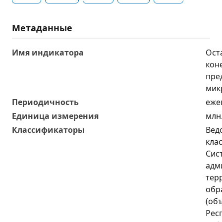
Метаданные
Имя индикатора
Ост
кон
пре
мик
Периодичность
еже
Единица измерения
млн
Классификаторы
Вед
кла
Сис
адм
тер
обр
(об
Рес