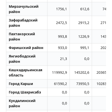
Мирзачульский
1756,1
612,6
740,7
район
Зафарабадский
2472,5
2915,2
2714,7
район
Пахтакорский
993,8
1226,9
1436,2
район
Фаришский район
933,0
995,1
2021,1
Янгиободский
21,3
0,0
0,0
район
Кашкадарьинская
119992,9
145202,6
203653,5
область
Город Карши
61590,2
73950,5
102837,7
Город Шахрисабз
0,0
0,0
0,0
Кукдалинский
0,0
0,0
0,0
район