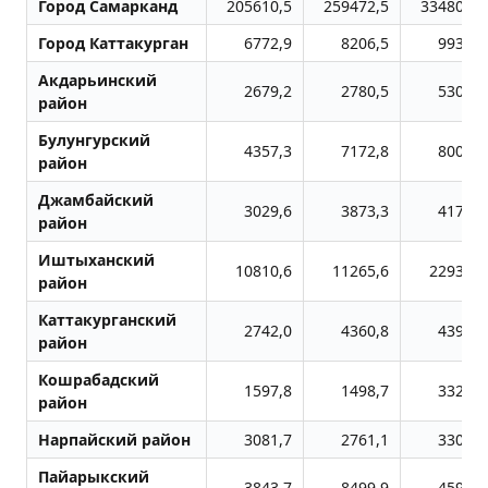
Город Самарканд
205610,5
259472,5
334806,4
Город Каттакурган
6772,9
8206,5
9931,2
Акдарьинский
2679,2
2780,5
5302,3
район
Булунгурский
4357,3
7172,8
8007,6
район
Джамбайский
3029,6
3873,3
4177,7
район
Иштыханский
10810,6
11265,6
22938,4
район
Каттакурганский
2742,0
4360,8
4399,8
район
Кошрабадский
1597,8
1498,7
3326,9
район
Нарпайский район
3081,7
2761,1
3303,2
Пайарыкский
3843,7
8499,9
4591,9