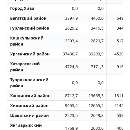
Город Хива
0,0
0,0
0,0
Багатский район
3897,9
4450,0
6494,3
Гурленский район
2629,2
3416,5
3448,7
Кошкупырский
2303,4
2829,7
5176,4
район
Ургенчский район
37430,7
39203,9
45207,0
Хазараспский
4724,6
7171,3
9161,8
район
Тупроккалинский
0,0
0,0
0,0
район
Ханкинский район
8712,7
13665,3
18117,2
Хивинский район
9655,2
12665,5
21423,5
Шаватский район
2223,5
2649,8
5333,7
Янгиарыкский
1768,9
2630,6
4062,1