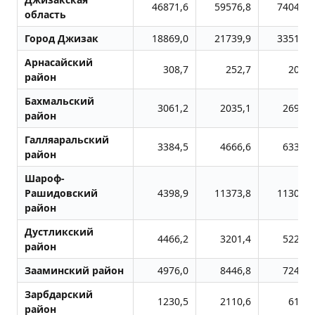
46871,6
59576,8
74048,8
область
Город Джизак
18869,0
21739,9
33512,0
Арнасайский
308,7
252,7
200,1
район
Бахмальский
3061,2
2035,1
2698,3
район
Галляаральский
3384,5
4666,6
6337,7
район
Шароф-
Рашидовский
4398,9
11373,8
11303,9
район
Дустликский
4466,2
3201,4
5228,3
район
Зааминский район
4976,0
8446,8
7244,9
Зарбдарский
1230,5
2110,6
611,1
район