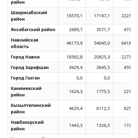
район
Шахрисабзский
16570,1
17147,1
22277,3
район
Яккабагский район
2689,7
3571,7
4733,7
Навоийская
46173,9
54045,0
64187,6
область
Город Навои
18392,8
20825,3
22737,5
Город Заpафшан
3429,4
3645,5
4599,1
Город Газган
0,0
0,0
0,0
Канимехский
1624,3
1775,5
2210,0
район
Кызылтепинский
4629,4
6112,5
8252,6
район
Навбахорский
1443,3
1326,5
1724,6
район