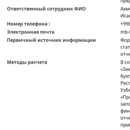
пре
Oтветственный сотрудник ФИО
Ахм
Иса
Номер телефона :
+998
Электронная почта
mb-f
Первичный источник информации
Фор
ста
отч
Методы расчета
В с
«За
бух
Рес
Узб
«Пр
зап
фин
отч
при