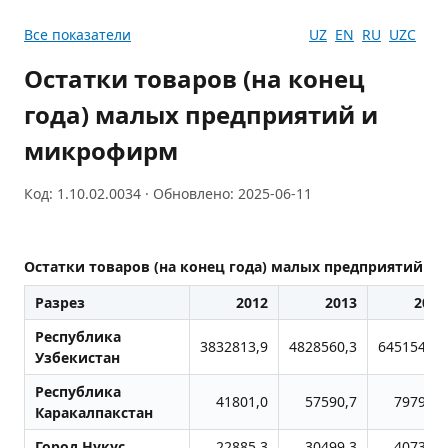
Все показатели
UZ
EN
RU
UZC
Остатки товаров (на конец
года) малых предприятий и
микрофирм
Код: 1.10.02.0034 · Обновлено: 2025-06-11
Остатки товаров (на конец года) малых предприятий 
Разрез
2012
2013
2014
Республика
3832813,9
4828560,3
6451540,0
Узбекистан
Республика
41801,0
57590,7
79792,8
Каракалпакстан
Город Нукус
22885,3
30499,3
40737,2