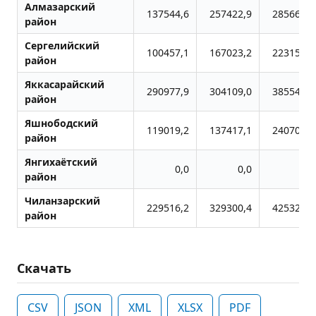
Алмазарский
137544,6
257422,9
285668,7
район
Сергелийский
100457,1
167023,2
223151,4
район
Яккасарайский
290977,9
304109,0
385543,7
район
Яшнободский
119019,2
137417,1
240703,0
район
Янгихаётский
0,0
0,0
0,0
район
Чиланзарский
229516,2
329300,4
425321,8
район
Скачать
CSV
JSON
XML
XLSX
PDF