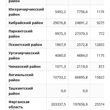
район
Юкоричирчикский
5492,2
7756,6
11764,3
район
Кибрайский район
29076,8
24891,2
92751,4
Паркентский
9975,3
27379,3
7727,8
район
Пскентский район
1867,9
2572,8
128531,9
Уртачирчикский
4080,0
4884,0
11799,6
район
Чиназский район
1071,3
2119,0
8156,3
Янгиюльский
10733,2
66895,8
158238,4
район
Ташкентский
0,0
0,0
0,0
район
Ферганская
203337,5
197656,9
255747,7
область