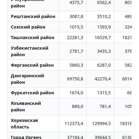
4375,7
6562,4
8033,6
район
Риштанский район
3087,8
3510,2
4890,7
Сохский район
1015,5
1593,9
3242,5
Ташлакский район
22281,3
16529,7
18278,6
Узбекистанский
2781,7
3435,3
3768,9
район
Ферганский район
5860,3
6287,0
5828,0
Дангаринский
69750,8
42270,4
60143,7
район
Фуркатский район
1674,0
1315,5
662,8
Язъяванский
889,0
781,4
1051,6
район
Хорезмская
112373,4
129994,5
183163,5
область
Город Ургенч
37184,4
39644,5
61308,1