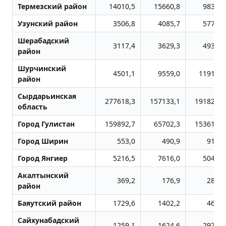
Термезский район
14010,5
15660,8
9836,6
Узунский район
3506,8
4085,7
5776,4
Шерабадский
3117,4
3629,3
4934,6
район
Шурчинский
4501,1
9559,0
11917,9
район
Сырдарьинская
277618,3
157133,1
191820,4
область
Город Гулистан
159892,7
65702,3
153619,2
Город Ширин
553,0
490,9
916,1
Город Янгиер
5216,5
7616,0
5049,1
Акалтынский
369,2
176,9
285,7
район
Баяутский район
1729,6
1402,2
462,0
Сайхунабадский
1259,1
1624,6
2970,6