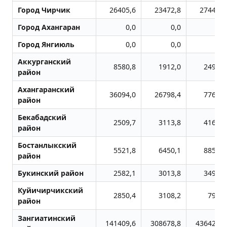
Город Чиpчик
26405,6
23472,8
27446,7
Город Ахангаран
0,0
0,0
0,0
Город Янгиюль
0,0
0,0
0,0
Аккурганский
8580,8
1912,0
2498,3
район
Ахангаранский
36094,0
26798,4
7767,4
район
Бекабадский
2509,7
3113,8
4160,9
район
Бостанлыкский
5521,8
6450,1
8851,5
район
Букинский район
2582,1
3013,8
3492,0
Куйичирчикский
2850,4
3108,2
794,0
район
Зангиатинский
141409,6
308678,8
436420,3