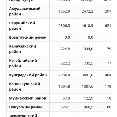
Амударьинский
1052,9
2472,2
2911,6
район
Берунийский
2806,5
4610,9
6214,8
район
Бозатауский район
0,0
0,0
0,0
Караузякский
224,8
394,0
799,9
район
Кегейлийский
822,2
735,5
774,6
район
Кунградский район
2984,4
3481,0
4846,7
Канлыкульский
1004,8
1307,6
1797,1
район
Муйнакский район
67,9
122,9
183,1
Нукусский район
525,1
860,5
866,3
Тахиаташский