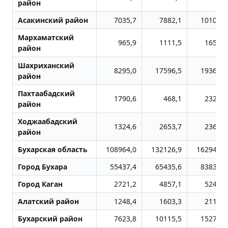
район
Асакинский район
7035,7
7882,1
10109,8
Мархаматский
965,9
1111,5
1659,8
район
Шахриханский
8295,0
17596,5
19368,8
район
Пахтаабадский
1790,6
468,1
2323,6
район
Ходжаабадский
1324,6
2653,7
2366,9
район
Бухарская область
108964,0
132126,9
162945,1
Город Бухара
55437,4
65435,6
83833,4
Город Каган
2721,2
4857,1
5242,8
Алатский район
1248,4
1603,3
2115,5
Бухарский район
7623,8
10115,5
15271,3