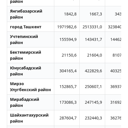
район
Янгибазарский
1842,8
1667,3
3430,7
район
город Ташкент
1971982,6
2513331,0
3238400,9
Учтепинский
155594,9
143431,7
144621,7
район
Бектемирский
21150,6
21604,0
81072,2
район
Юнусабадский
304165,4
422829,6
403258,7
район
Мирзо
152865,7
250607,1
369374,5
Улугбекский район
Мирабадский
173086,3
247145,9
316920,0
район
Шайхантахурский
287604,7
232440,3
362765,2
район