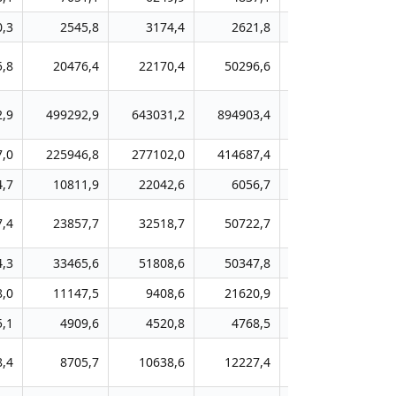
0,3
2545,8
3174,4
2621,8
4689,9
5,8
20476,4
22170,4
50296,6
46527,9
,9
499292,9
643031,2
894903,4
1151018,3
14
,0
225946,8
277102,0
414687,4
497853,8
6
4,7
10811,9
22042,6
6056,7
6685,0
7,4
23857,7
32518,7
50722,7
108931,7
4,3
33465,6
51808,6
50347,8
65116,1
8,0
11147,5
9408,6
21620,9
43664,4
5,1
4909,6
4520,8
4768,5
3241,4
8,4
8705,7
10638,6
12227,4
10955,9