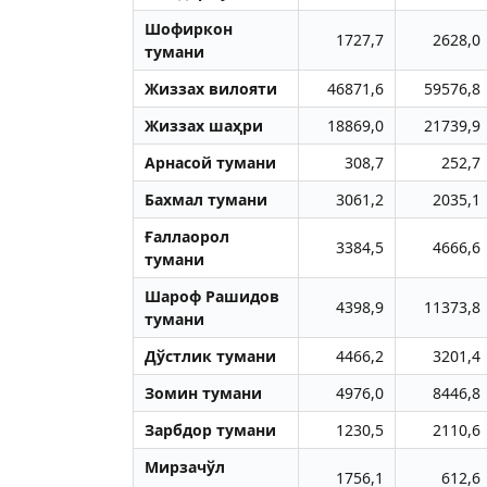
Шофиркон
1727,7
2628,0
тумани
Жиззах вилояти
46871,6
59576,8
Жиззах шаҳри
18869,0
21739,9
Aрнасой тумани
308,7
252,7
Бахмал тумани
3061,2
2035,1
Ғаллаорол
3384,5
4666,6
тумани
Шароф Рашидов
4398,9
11373,8
тумани
Дўстлик тумани
4466,2
3201,4
Зомин тумани
4976,0
8446,8
Зарбдор тумани
1230,5
2110,6
Мирзачўл
1756,1
612,6