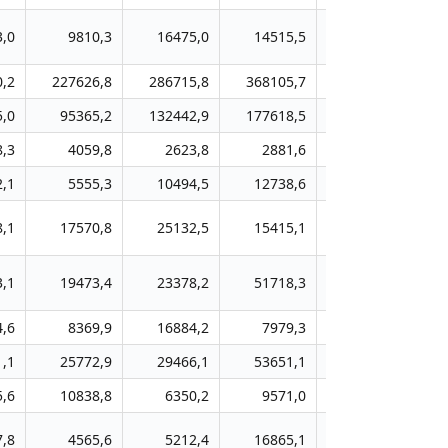
3,0
9810,3
16475,0
14515,5
37437,6
,2
227626,8
286715,8
368105,7
423612,5
7
5,0
95365,2
132442,9
177618,5
232018,6
5
8,3
4059,8
2623,8
2881,6
1286,9
2,1
5555,3
10494,5
12738,6
13319,0
8,1
17570,8
25132,5
15415,1
18420,6
3,1
19473,4
23378,2
51718,3
36945,6
4,6
8369,9
16884,2
7979,3
10378,4
1,1
25772,9
29466,1
53651,1
61207,1
5,6
10838,8
6350,2
9571,0
6414,4
7,8
4565,6
5212,4
16865,1
19515,7