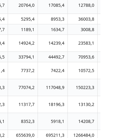
6,7
20764,0
17085,4
12788,0
41328,7
5,4
5295,4
8953,3
36003,8
22822,2
7,7
1189,1
1634,7
3008,8
4984,1
0,4
14924,2
14239,4
23583,1
37869,6
6,5
33794,1
44492,7
70953,6
63955,2
1,4
7737,2
7422,4
10572,5
18740,9
3,3
77074,2
117048,9
150223,3
203979,4
2
2,3
11317,7
18196,3
13130,2
11883,5
4,1
8352,3
5918,1
14208,7
9006,4
,2
655639,0
695211,3
1266484,0
1380079,7
15