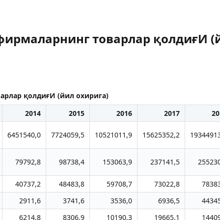
фирмаларнинг товарлар қолдиғИ (й
арлар қолдиғИ (йил охирига)
2014
2015
2016
2017
20
6451540,0
7724059,5
10521011,9
15625352,2
19344913
79792,8
98738,4
153063,9
237141,5
255230
40737,2
48483,8
59708,7
73022,8
7838
2911,6
3741,6
3536,0
6936,5
4434
6214,8
8306,9
10190,3
19665,1
1440