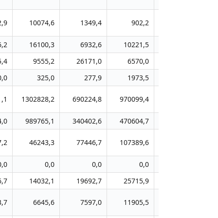
2,9
10074,6
1349,4
902,2
1392,4
6,2
16100,3
6932,6
10221,5
14306,1
5,4
9555,2
26171,0
6570,0
7586,5
0,0
325,0
277,9
1973,5
821,1
,1
1302828,2
690224,8
970099,4
982763,9
12
,0
989765,1
340402,6
470604,7
489924,9
5
7,2
46243,3
77446,7
107389,6
102255,5
1
0,0
0,0
0,0
0,0
4066,7
6,7
14032,1
19692,7
25715,9
37012,5
3,7
6645,6
7597,0
11905,5
15812,6