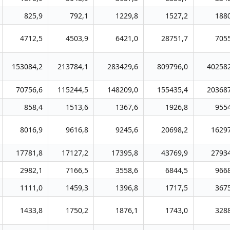
825,9
792,1
1229,8
1527,2
188
4712,5
4503,9
6421,0
28751,7
705
153084,2
213784,1
283429,6
809796,0
402582
70756,6
115244,5
148209,0
155435,4
203687
858,4
1513,6
1367,6
1926,8
955
8016,9
9616,8
9245,6
20698,2
1629
17781,8
17127,2
17395,8
43769,9
2793
2982,1
7166,5
3558,6
6844,5
966
1111,0
1459,3
1396,8
1717,5
367
1433,8
1750,2
1876,1
1743,0
328