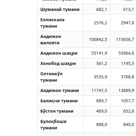
Шуманай тумани
682,1
613,1
Елликкала
2576,2
2947,8
тумани
Aндижон
100842,5
115656,7
вилояти
Aндижон шаҳри
55141,9
53964,6
Хонобод шаҳри
561,2
1195,5
Олтинкўл
3535,9
3768,8
тумани
Aндижон тумани
11747,5
13889,9
Балиқчи тумани
889,7
1057,7
Бўстон тумани
469,0
652,6
Булоқбоши
888,0
840,0
тумани