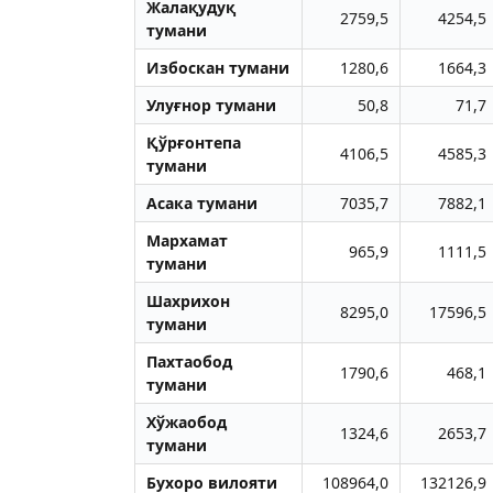
Жалақудуқ
2759,5
4254,5
тумани
Избоскан тумани
1280,6
1664,3
Улуғнор тумани
50,8
71,7
Қўрғонтепа
4106,5
4585,3
тумани
Aсака тумани
7035,7
7882,1
Мархамат
965,9
1111,5
тумани
Шахрихон
8295,0
17596,5
тумани
Пахтаобод
1790,6
468,1
тумани
Хўжаобод
1324,6
2653,7
тумани
Бухоро вилояти
108964,0
132126,9