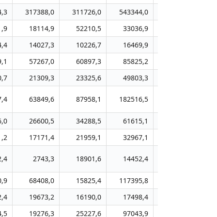
,3
317388,0
311726,0
543344,0
817358,0
7
1,9
18114,9
52210,5
33036,9
31287,9
4,4
14027,3
10226,7
16469,9
13972,4
9,1
57267,0
60897,3
85825,2
94467,4
,7
21309,3
23325,6
49803,3
33280,9
7,4
63849,6
87958,1
182516,5
120548,2
1
6,0
26600,5
34288,5
61615,1
71258,8
1
1,2
17171,4
21959,1
32967,1
24477,4
2,4
2743,3
18901,6
14452,4
45264,7
0,9
68408,0
15825,4
117395,8
22216,7
2,4
19673,2
16190,0
17498,4
34396,5
4,5
19276,3
25227,6
97043,9
34113,3
1