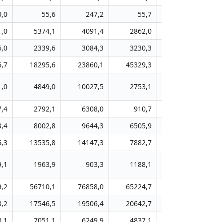
0,0
55,6
247,2
55,7
491,7
1,0
5374,1
4091,4
2862,0
2074,9
6,0
2339,6
3084,3
3230,3
4794,9
6,7
18295,6
23860,1
45329,3
42154,5
1,0
4849,0
10027,5
2753,1
9529,9
7,4
2792,1
6308,0
910,7
9135,0
3,4
8002,8
9644,3
6505,9
6024,8
6,3
13535,8
14147,3
7882,7
6682,9
9,1
1963,9
903,3
1188,1
715,9
9,2
56710,1
76858,0
65224,7
71692,5
1
8,2
17546,5
19506,4
20642,7
17330,6
8,1
7051,1
6249,9
4837,1
22849,1