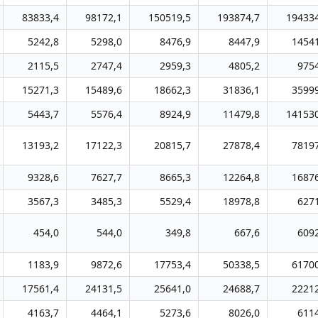
83833,4
98172,1
150519,5
193874,7
194334
5242,8
5298,0
8476,9
8447,9
1454
2115,5
2747,4
2959,3
4805,2
975
15271,3
15489,6
18662,3
31836,1
3599
5443,7
5576,4
8924,9
11479,8
141530
13193,2
17122,3
20815,7
27878,4
7819
9328,6
7627,7
8665,3
12264,8
1687
3567,3
3485,3
5529,4
18978,8
627
454,0
544,0
349,8
667,6
609
1183,9
9872,6
17753,4
50338,5
6170
17561,4
24131,5
25641,0
24688,7
2221
4163,7
4464,1
5273,6
8026,0
611