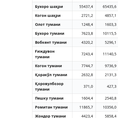
Бухоро шаҳри
55437,4
65435,6
Когон шаҳри
2721,2
4857,1
Олот тумани
1248,4
1603,3
Бухоро тумани
7623,8
10115,5
Вобкент тумани
4320,2
5296,1
Ғиждувон
7243,4
11140,5
тумани
Когон тумани
7744,7
9736,9
Қоракўл тумани
2632,8
2131,3
Қоровулбозор
371,0
427,3
тумани
Пешку тумани
1604,4
2540,8
Ромитан тумани
11865,7
10356,0
Жондор тумани
4423,4
5858,4