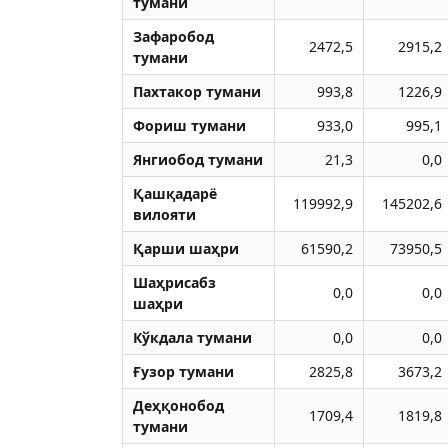
тумани
Зафаробод
2472,5
2915,2
тумани
Пахтакор тумани
993,8
1226,9
Фориш тумани
933,0
995,1
Янгиобод тумани
21,3
0,0
Қашқадарё
119992,9
145202,6
вилояти
Қарши шаҳри
61590,2
73950,5
Шаҳрисабз
0,0
0,0
шаҳри
Кўкдала тумани
0,0
0,0
Ғузор тумани
2825,8
3673,2
Деҳқонобод
1709,4
1819,8
тумани