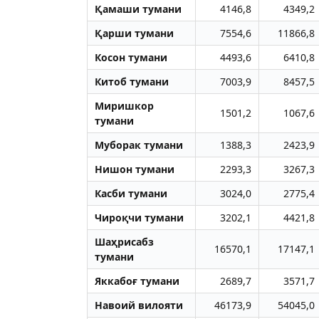
Қамаши тумани
4146,8
4349,2
Қарши тумани
7554,6
11866,8
Косон тумани
4493,6
6410,8
Китоб тумани
7003,9
8457,5
Миришкор
1501,2
1067,6
тумани
Муборак тумани
1388,3
2423,9
Нишон тумани
2293,3
3267,3
Касби тумани
3024,0
2775,4
Чироқчи тумани
3202,1
4421,8
Шаҳрисабз
16570,1
17147,1
тумани
Яккабоғ тумани
2689,7
3571,7
Навоий вилояти
46173,9
54045,0