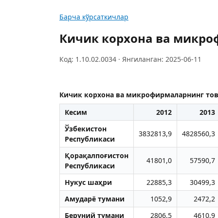
Барча кўрсаткичлар
Кичик корхона ва микро
Код: 1.10.02.0034 · Янгиланган: 2025-06-11
Кичик корхона ва микрофирмаларнинг тов
Кесим
2012
2013
Ўзбекистон
3832813,9
4828560,3
Республикаси
Қорақалпоғистон
41801,0
57590,7
Республикаси
Нукус шаҳри
22885,3
30499,3
Aмударё тумани
1052,9
2472,2
Беруний тумани
2806,5
4610,9