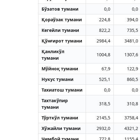
Бўзатов тумани
0,0
0,0
Қораўзак тумани
224,8
394,0
Кегейли тумани
822,2
735,5
Қўнғирот тумани
2984,4
3481,0
Қанликўл
1004,8
1307,6
тумани
Мўйноқ тумани
67,9
122,9
Нукус тумани
525,1
860,5
Тахиатош тумани
0,0
0,0
Тахтакўпир
318,5
310,8
тумани
Тўрткўл тумани
2145,5
3758,4
Хўжайли тумани
2932,0
4321,2
Чимбой тумани
772,8
1155,4