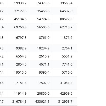
3,5
19938,7
24379,6
39563,4
48078,5
0,7
37127,8
35450,6
64532,6
57235,0
3,7
45134,6
54724,8
80527,8
81119,6
1,4
69760,8
56505,6
62713,7
52471,4
4,3
6797,3
8766,0
11371,6
19987,1
0,3
9382,9
10234,9
2764,1
6517,5
5,2
6564,3
2610,9
5551,9
4583,8
4,1
2854,5
4671,1
7741,6
10202,9
7,4
19515,0
9390,4
5716,0
6856,8
0,4
17151,4
17502,0
31041,4
30400,2
8,4
11914,9
20850,0
42959,5
16238,7
,7
316784,3
433621,1
512958,7
573051,9
7