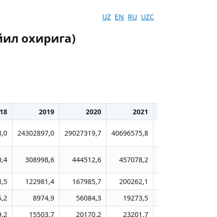
UZ
EN
RU
UZC
ил охирига)
18
2019
2020
2021
2022
,0
24302897,0
29027319,7
40696575,8
43642686,4
601
,4
308998,6
444512,6
457078,2
520847,8
7
3,5
122981,4
167985,7
200262,1
235621,6
3
5,2
8974,9
56084,3
19273,5
12117,0
9,2
15503,7
20170,2
23201,7
28414,9