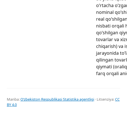
o‘rtacha o‘zgar
nominal qo‘sh
real qo‘shilga
nisbati orqali 
qo‘shilgan qiy
tovarlar va xi
chiqarish) va 
jarayonida to‘l
qilingan tovar
qiymati (oraliq
farq orqali ani
Manba:
Oʻzbekiston Respublikasi Statistika agentligi
· Litsenziya:
CC
BY 4.0