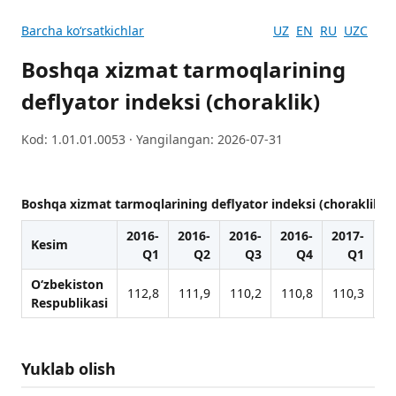
Barcha koʻrsatkichlar
UZ
EN
RU
UZC
Boshqa xizmat tarmoqlarining
deflyator indeksi (choraklik)
Kod: 1.01.01.0053 · Yangilangan: 2026-07-31
Boshqa xizmat tarmoqlarining deflyator indeksi (choraklik)
2016-
2016-
2016-
2016-
2017-
20
Kesim
Q1
Q2
Q3
Q4
Q1
O‘zbekiston
112,8
111,9
110,2
110,8
110,3
1
Respublikasi
Yuklab olish