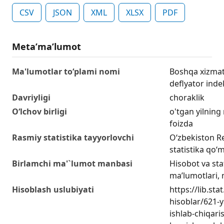
CSV
JSON
XML
XLSX
PDF
Metaʼmaʼlumot
Ma'lumotlar to‘plami nomi
Boshqa xizmat
deflyator inde
Davriyligi
choraklik
O‘lchov birligi
o'tgan yilning
foizda
Rasmiy statistika tayyorlovchi
O‘zbekiston Re
statistika qo‘m
Birlamchi ma'`lumot manbasi
Hisobot va sta
ma’lumotlari,
Hisoblash uslubiyati
https://lib.sta
hisoblar/621-y
ishlab-chiqari