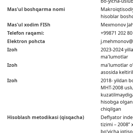
bo-yicha-uslu
Mas'ul boshqarma nomi
Makroiqtisodiy
hisoblar bosh
Mas'ul xodim FISh
Mexmonov Jah
Telefon raqami:
+99871 202 80
Elektron pohcta
j.mehmonov@s
Izoh
2023-2024 yill
ma'lumotlar
Izoh
ma'lumotlar o
asosida keltiri
Izoh
2018- yildan 
MHT-2008 uslu
kuzatilmaydiga
hisobga olgan 
chiqilgan
Hisoblash metodikasi (qisqacha)
Deflyator indek
tizimi – 2008” 
bo‘yicha iqtis