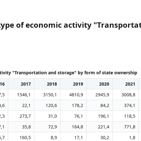
ype of economic activity "Transporta
ivity "Transportation and storage" by form of state ownership
16
2017
2018
2019
2020
2021
7,5
1546,1
3150,1
4810,9
2945,9
3008,8
4,6
22,1
120,6
178,2
84,2
374,1
2,3
273,7
31,0
76,1
196,1
118,5
7,1
35,8
72,9
164,8
221,4
771,8
6,7
160,5
8,9
17,1
30,2
1,8