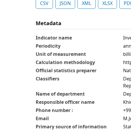
CSV
JSON
XML
XLSX
PD
Metadata
Indicator name
Inv
Periodicity
ann
Unit of measurement
bil
Calculation methodology
htt
Official statistics preparer
Nat
Classifiers
Dep
Rep
Name of department
Dep
Responsible officer name
Khi
Phone number :
+99
Email
M.J
Primary source of information
Sta