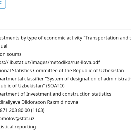
F
estments by type of economic activity "Transportation and 
ual
lion soums
ps://lib.stat.uz/images/metodika/rus-ilova.pdf
ional Statistics Committee of the Republic of Uzbekistan
artmental classifier "System of designation of administrative
ublic of Uzbekistan" (SOATO)
artment of Investment and construction statistics
diraliyeva Dildoraxon Raxmidinovna
871 203 80 00 (1163)
omolov@stat.uz
tistical reporting