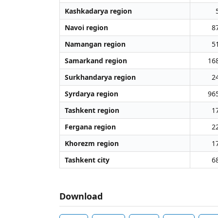
Kashkadarya region
Navoi region
8
Namangan region
5
Samarkand region
16
Surkhandarya region
2
Syrdarya region
96
Tashkent region
1
Fergana region
2
Khorezm region
1
Tashkent city
6
Download