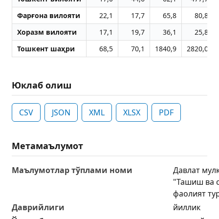
Фарғона вилояти
22,1
17,7
65,8
80,8
Хоразм вилояти
17,1
19,7
36,1
25,8
Тошкент шаҳри
68,5
70,1
1840,9
2820,0
Юклаб олиш
CSV
JSON
XML
XLSX
PDF
Метамаълумот
Маълумотлар тўплами номи
Давлат мул
"Ташиш ва 
фаолият ту
Даврийлиги
йиллик