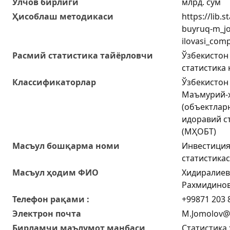
Ўлчов бирлиги
млрд. сўм
Ҳисоблаш методикаси
https://lib.
buyruq-m_j
ilovasi_com
Расмий статистика тайёрловчи
Ўзбекистон
статистика
Классификаторлар
Ўзбекистон
Маъмурий-ҳ
(объектлар
идоравий с
(МҲОБТ)
Масъул бошқарма номи
Инвестиция
статистика
Масъул ҳодим ФИО
Хидиралиев
Рахмидино
Телефон рақами :
+99871 203 8
Электрон почта
M.Jomolov@s
Бирламчи маълумот манбаси
Статистика