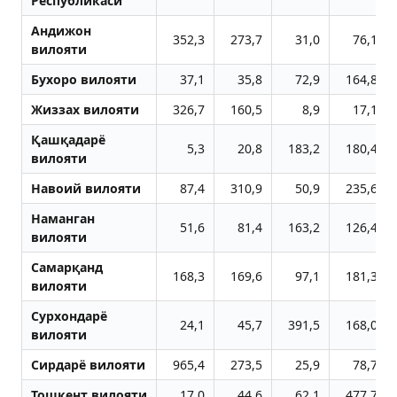
Республикаси
Aндижон
352,3
273,7
31,0
76,1
вилояти
Бухоро вилояти
37,1
35,8
72,9
164,8
Жиззах вилояти
326,7
160,5
8,9
17,1
Қашқадарё
5,3
20,8
183,2
180,4
вилояти
Навоий вилояти
87,4
310,9
50,9
235,6
Наманган
51,6
81,4
163,2
126,4
вилояти
Самарқанд
168,3
169,6
97,1
181,3
вилояти
Сурхондарё
24,1
45,7
391,5
168,0
вилояти
Сирдарё вилояти
965,4
273,5
25,9
78,7
Тошкент вилояти
17,0
44,6
62,1
477,7