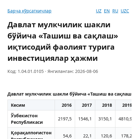
Барча кўрсаткичлар
UZ
EN
RU
UZC
Давлат мулкчилик шакли
бўйича «Ташиш ва сақлаш»
иқтисодий фаолият турига
инвестициялар ҳажми
Код: 1.04.01.0105 · Янгиланган: 2026-08-06
Давлат мулкчилик шакли бўйича «Ташиш ва сақлаш» и
Кесим
2016
2017
2018
2019
Ўзбекистон
2197,5
1546,1
3150,1
4810,9
Республикаси
Қорақалпоғистон
54,6
22,1
120,6
178,2