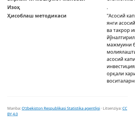
Изоҳ
.
Ҳисоблаш методикаси
"Асосий кап
янги асоси
ва такрор 
йўналтирил
мажмуини б
молиялашт
асосий кап
инвестиция
орқали хар
воситаларни
Manba:
Oʻzbekiston Respublikasi Statistika agentligi
· Litsenziya:
CC
BY 4.0