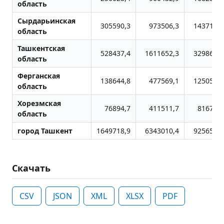
область
Сырдарьинская
305590,3
973506,3
1437131,
область
Ташкентская
528437,4
1611652,3
3298632,
область
Ферганская
138644,8
477569,1
1250577,
область
Хорезмская
76894,7
411511,7
816785,
область
город Ташкент
1649718,9
6343010,4
9256578,
Скачать
CSV
JSON
XML
XLSX
PDF