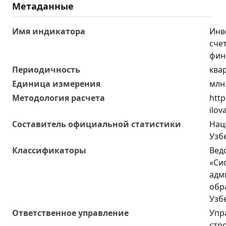
Метаданные
Имя индикатора
Инв
сче
фин
Периодичность
ква
Единица измерения
млн
Методология расчета
http
ilov
Составитель официальной статистики
Нац
Узб
Классификаторы
Вед
«Си
адм
обр
Узб
Ответственное управление
Упр
стр