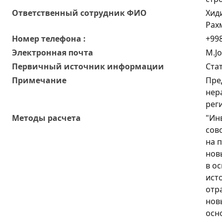
Oтветственный сотрудник ФИО
Хид
Рах
Номер телефона :
+998
Электронная почта
M.J
Первичный источник информации
Ста
Примечание
Пре
нер
рег
Методы расчета
"Ин
сов
на 
нов
в ос
ист
отр
нов
осн