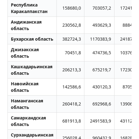
Республика
158680,0
703057,2
1724129,
Каракалпакстан
Андижанская
230562,8
493629,3
888457,
область
Бухарская область
382724,3
1170383,9
2418778,
Джизакская
70451,8
474736,5
1037696,
область
Кашкадарьинская
206213,3
675219,7
1723002,
область
Навоийская
142586,6
430120,3
870586,
область
Наманганская
260418,2
692968,6
1390636,
область
Самаркандская
681913,8
2491583,9
4311253,
область
Сурхандарьинская
256028,4
960432,9
1682862,