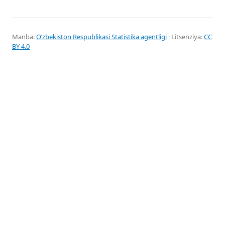
Manba:
Oʻzbekiston Respublikasi Statistika agentligi
· Litsenziya:
CC
BY 4.0