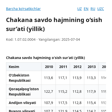
Barcha koʻrsatkichlar
UZ
EN
RU
UZC
Chakana savdo hajmining o‘sish
sur’ati (yillik)
Kod: 1.07.02.0004 · Yangilangan: 2025-07-04
Chakana savdo hajmining o‘sish sur’ati (yillik)
Kesim
2010
2011
2012
2013
2014
O‘zbekiston
113,6
117,1
113,9
113,3
114,0
Respublikasi
Qoraqalpog‘iston
122,7
115,2
112,8
117,9
119,3
Respublikasi
Andijon viloyati
107,9
117,5
112,8
115,4
113,4
Buxoro viloyati
107,7
121,9
114,5
114,2
115,9