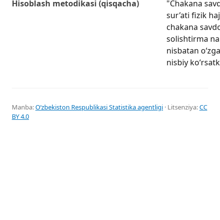
Hisoblash metodikasi (qisqacha)
"Chakana savd
sur’ati fizik h
chakana savd
solishtirma na
nisbatan o‘zgar
nisbiy ko‘rsatk
Manba:
Oʻzbekiston Respublikasi Statistika agentligi
· Litsenziya:
CC
BY 4.0