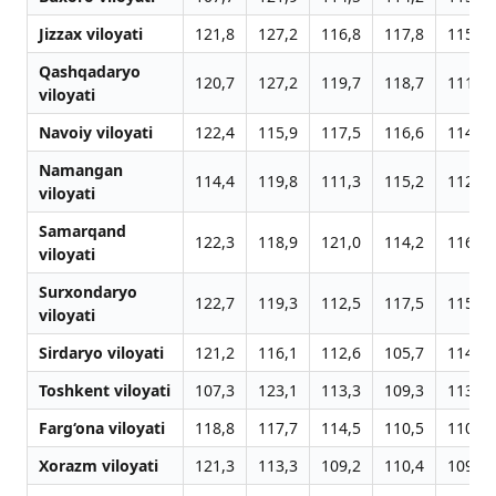
Jizzax viloyati
121,8
127,2
116,8
117,8
115,5
Qashqadaryo
120,7
127,2
119,7
118,7
111,7
viloyati
Navoiy viloyati
122,4
115,9
117,5
116,6
114,9
Namangan
114,4
119,8
111,3
115,2
112,4
viloyati
Samarqand
122,3
118,9
121,0
114,2
116,2
viloyati
Surxondaryo
122,7
119,3
112,5
117,5
115,7
viloyati
Sirdaryo viloyati
121,2
116,1
112,6
105,7
114,7
Toshkent viloyati
107,3
123,1
113,3
109,3
113,0
Farg‘ona viloyati
118,8
117,7
114,5
110,5
110,2
Xorazm viloyati
121,3
113,3
109,2
110,4
109,7