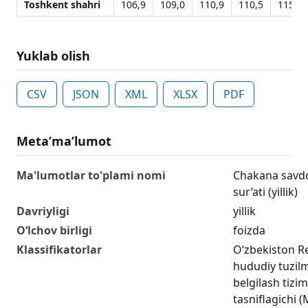
Toshkent shahri
106,9
109,0
110,9
110,5
115,4
Yuklab olish
CSV
JSON
XML
XLSX
PDF
Metaʼmaʼlumot
Ma'lumotlar to'plami nomi
Chakana savdo
sur’ati (yillik)
Davriyligi
yillik
O‘lchov birligi
foizda
Klassifikatorlar
O‘zbekiston R
hududiy tuzilm
belgilash tizim
tasniflagichi