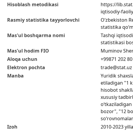
Hisoblash metodikasi
https://lib.sta
iqtisodiy-faol
Rasmiy statistika tayyorlovchi
O‘zbekiston Re
statistika qo‘m
Mas'ul boshqarma nomi
Tashqi iqtisodi
statistikasi b
Mas'ul hodim FIO
Muminov Sher
Aloqa uchun
+99871 202 80
Elektron pochta
trade@stat.uz
Manba
Yuridik shaxs
etiladigan "1 
hisobot shakll
xususiy tadbir
o‘tkaziladigan 
bozor", "12 bo
so‘rovnomalar
Izoh
2010-2023 yill