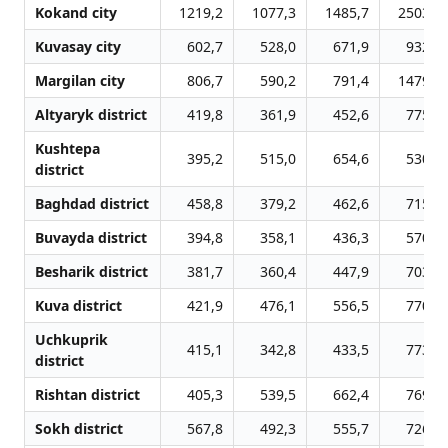
Kokand city
1219,2
1077,3
1485,7
2503,9
Kuvasay city
602,7
528,0
671,9
932,5
Margilan city
806,7
590,2
791,4
1479,3
Altyaryk district
419,8
361,9
452,6
775,0
Kushtepa
395,2
515,0
654,6
530,7
district
Baghdad district
458,8
379,2
462,6
715,7
Buvayda district
394,8
358,1
436,3
570,0
Besharik district
381,7
360,4
447,9
703,3
Kuva district
421,9
476,1
556,5
770,7
Uchkuprik
415,1
342,8
433,5
773,0
district
Rishtan district
405,3
539,5
662,4
769,2
Sokh district
567,8
492,3
555,7
726,5