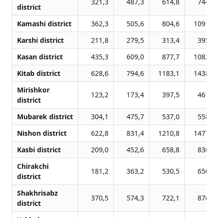
321,3
487,3
614,8
744,4
district
Kamashi district
362,3
505,6
804,6
1091,9
Karshi district
211,8
279,5
313,4
395,2
Kasan district
435,3
609,0
877,7
1082,4
Kitab district
628,6
794,6
1183,1
1438,5
Mirishkor
123,2
173,4
397,5
461,9
district
Mubarek district
304,1
475,7
537,0
558,0
Nishon district
622,8
831,4
1210,8
1477,1
Kasbi district
209,0
452,6
658,8
836,1
Chirakchi
181,2
363,2
530,5
650,1
district
Shakhrisabz
370,5
574,3
722,1
876,9
district