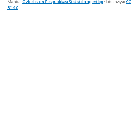
Manba:
Oʻzbekiston Respublikasi Statistika agentligi
· Litsenziya:
CC
BY 4.0