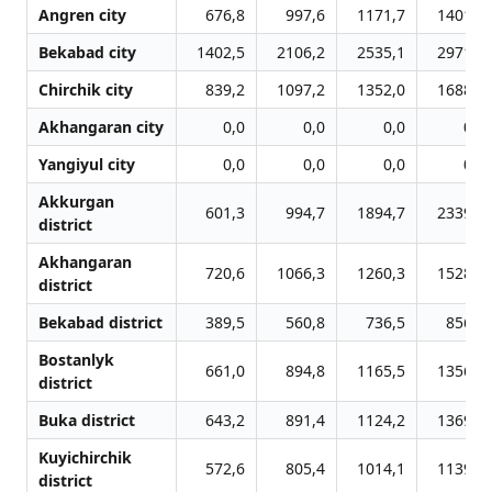
Angren city
676,8
997,6
1171,7
1401,3
Bekabad city
1402,5
2106,2
2535,1
2971,9
Chirchik city
839,2
1097,2
1352,0
1688,7
Akhangaran city
0,0
0,0
0,0
0,0
Yangiyul city
0,0
0,0
0,0
0,0
Akkurgan
601,3
994,7
1894,7
2339,6
district
Akhangaran
720,6
1066,3
1260,3
1528,4
district
Bekabad district
389,5
560,8
736,5
856,9
Bostanlyk
661,0
894,8
1165,5
1356,2
district
Buka district
643,2
891,4
1124,2
1369,6
Kuyichirchik
572,6
805,4
1014,1
1139,9
district