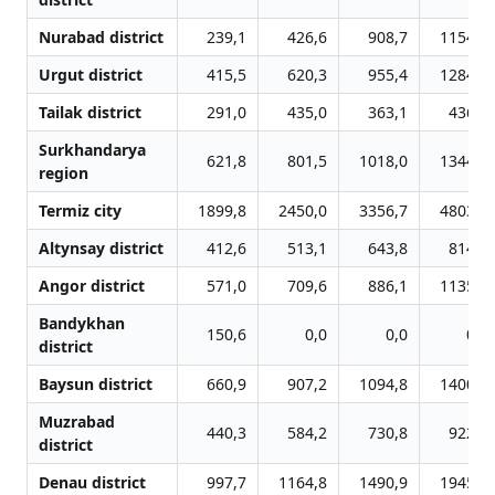
Nurabad district
239,1
426,6
908,7
1154,3
Urgut district
415,5
620,3
955,4
1284,7
Tailak district
291,0
435,0
363,1
436,6
Surkhandarya
621,8
801,5
1018,0
1344,0
region
Termiz city
1899,8
2450,0
3356,7
4803,2
Altynsay district
412,6
513,1
643,8
814,8
Angor district
571,0
709,6
886,1
1135,1
Bandykhan
150,6
0,0
0,0
0,0
district
Baysun district
660,9
907,2
1094,8
1400,4
Muzrabad
440,3
584,2
730,8
922,1
district
Denau district
997,7
1164,8
1490,9
1945,0