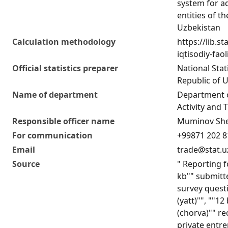
system for ad
entities of t
Uzbekistan
Calculation methodology
https://lib.s
iqtisodiy-fao
Official statistics preparer
National Stat
Republic of 
Name of department
Department 
Activity and T
Responsible officer name
Muminov She
For communication
+99871 202 8
Email
trade@stat.u
Source
" Reporting f
kb"" submitte
survey quest
(yatt)"", ""1
(chorva)"" re
private entr