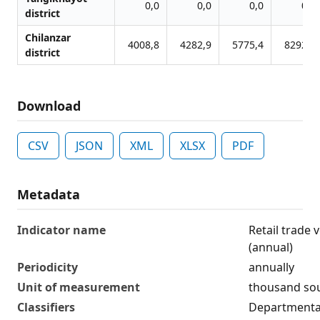
0,0
0,0
0,0
0,0
district
Chilanzar
4008,8
4282,9
5775,4
8292,4
district
Download
CSV
JSON
XML
XLSX
PDF
Metadata
Indicator name
Retail trade 
(annual)
Periodicity
annually
Unit of measurement
thousand s
Classifiers
Departmental