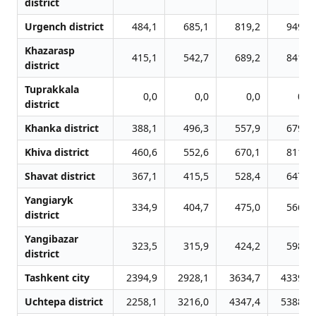
district
Urgench district
484,1
685,1
819,2
949,5
Khazarasp
415,1
542,7
689,2
841,8
district
Tuprakkala
0,0
0,0
0,0
0,0
district
Khanka district
388,1
496,3
557,9
679,7
Khiva district
460,6
552,6
670,1
811,9
Shavat district
367,1
415,5
528,4
647,9
Yangiaryk
334,9
404,7
475,0
566,4
district
Yangibazar
323,5
315,9
424,2
598,1
district
Tashkent city
2394,9
2928,1
3634,7
4339,9
Uchtepa district
2258,1
3216,0
4347,4
5388,7