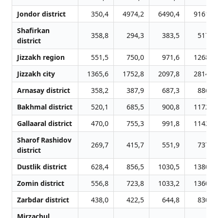
Jondor district
350,4
4974,2
6490,4
9161,5
Shafirkan
358,8
294,3
383,5
517,1
district
Jizzakh region
551,5
750,0
971,6
1268,7
Jizzakh city
1365,6
1752,8
2097,8
2814,9
Arnasay district
358,2
387,9
687,3
886,5
Bakhmal district
520,1
685,5
900,8
1172,9
Gallaaral district
470,0
755,3
991,8
1142,5
Sharof Rashidov
269,7
415,7
551,9
737,4
district
Dustlik district
628,4
856,5
1030,5
1380,6
Zomin district
556,8
723,8
1033,2
1360,7
Zarbdar district
438,0
422,5
644,8
830,1
Mirzachul