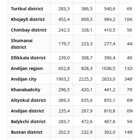
Turtkul district
283,3
386,5
540,6
691,1
Khojeyli district
452,4
609,5
984,2
1042,1
Chimbay district
242,3
328,1
410,5
561,8
Shumanai
179,7
223,3
277,4
448,5
district
Ellikkala district
239,0
308,7
390,4
492,8
Andijan region
652,8
828,3
1036,5
1320,1
Andijan city
1903,2
2225,3
2833,0
3489,2
Khanabadcity
296,5
420,1
441,2
797,3
Altynkul district
389,3
635,6
855,1
690,2
Andijan district
235,4
267,9
810,8
690,5
Balykchi district
283,7
472,6
467,6
542,8
Bustan district
202,5
232,9
302,0
1498,3