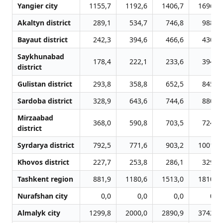
Yangier city
1155,7
1192,6
1406,7
1696,3
Akaltyn district
289,1
534,7
746,8
988,8
Bayaut district
242,3
394,6
466,6
430,6
Saykhunabad
178,4
222,1
233,6
394,6
district
Gulistan district
293,8
358,8
652,5
845,8
Sardoba district
328,9
643,6
744,6
880,4
Mirzaabad
368,0
590,8
703,5
724,3
district
Syrdarya district
792,5
771,6
903,2
1001,0
Khovos district
227,7
253,8
286,1
329,2
Tashkent region
881,9
1180,6
1513,0
1810,4
Nurafshan city
0,0
0,0
0,0
0,0
Almalyk city
1299,8
2000,0
2890,9
3742,7