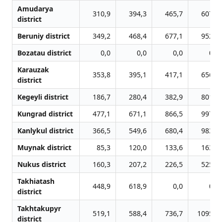
Amudarya
310,9
394,3
465,7
607,8
district
Beruniy district
349,2
468,4
677,1
952,8
Bozatau district
0,0
0,0
0,0
0,0
Karauzak
353,8
395,1
417,1
656,7
district
Kegeyli district
186,7
280,4
382,9
801,7
Kungrad district
477,1
671,1
866,5
997,4
Kanlykul district
366,5
549,6
680,4
983,0
Muynak district
85,3
120,0
133,6
163,8
Nukus district
160,3
207,2
226,5
525,7
Takhiatash
448,9
618,9
0,0
0,0
district
Takhtakupyr
519,1
588,4
736,7
1095,5
district