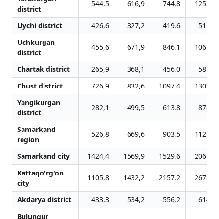
544,5
616,9
744,8
1255,9
district
Uychi district
426,6
327,2
419,6
511,0
Uchkurgan
455,6
671,9
846,1
1065,8
district
Chartak district
265,9
368,1
456,0
587,9
Chust district
726,9
832,6
1097,4
1303,5
Yangikurgan
282,1
499,5
613,8
878,7
district
Samarkand
526,8
669,6
903,5
1127,0
region
Samarkand city
1424,4
1569,9
1529,6
2065,4
Kattaqo'rg'on
1105,8
1432,2
2157,2
2678,7
city
Akdarya district
433,3
534,2
556,2
614,0
Bulungur