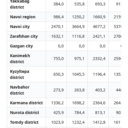
Yakkabag
384,0
535,8
693,3
913,4
district
Navoi region
986,4
1250,2
1660,9
2159,1
Navoi city
2470,1
3664,9
4677,2
5376,3
Zarafshan city
1632,1
1116,8
2421,1
2760,4
Gazgan city
0,0
0,0
0,0
0,0
Kanimekh
755,0
975,1
2332,4
2594,3
district
Kyzyltepa
650,3
1045,5
1196,4
1353,3
district
Navbahor
273,9
263,8
403,2
448,5
district
Karmana district
1336,2
1698,2
2364,6
2642,7
Nurota district
425,9
784,4
813,1
902,3
Tomdy district
1023,9
1232,4
1412,8
1611,2