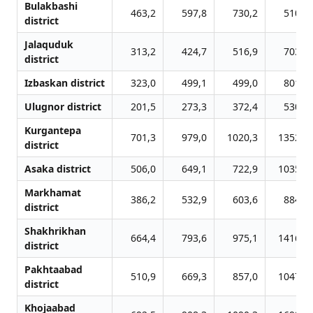
Bulakbashi
463,2
597,8
730,2
510,9
district
Jalаquduk
313,2
424,7
516,9
703,9
district
Izbaskan district
323,0
499,1
499,0
801,6
Ulugnor district
201,5
273,3
372,4
530,0
Kurgantepa
701,3
979,0
1020,3
1352,5
district
Asaka district
506,0
649,1
722,9
1035,7
Markhamat
386,2
532,9
603,6
884,5
district
Shakhrikhan
664,4
793,6
975,1
1416,4
district
Pakhtaabad
510,9
669,3
857,0
1047,7
district
Khojaabad