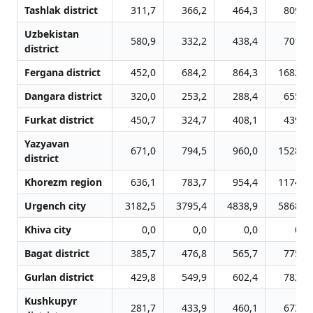
Tashlak district
311,7
366,2
464,3
809,4
Uzbekistan
580,9
332,2
438,4
701,5
district
Fergana district
452,0
684,2
864,3
1682,2
Dangara district
320,0
253,2
288,4
655,7
Furkat district
450,7
324,7
408,1
439,5
Yazyavan
671,0
794,5
960,0
1528,2
district
Khorezm region
636,1
783,7
954,4
1174,1
Urgench city
3182,5
3795,4
4838,9
5868,5
Khiva city
0,0
0,0
0,0
0,0
Bagat district
385,7
476,8
565,7
775,2
Gurlan district
429,8
549,9
602,4
782,7
Kushkupyr
281,7
433,9
460,1
673,2