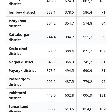
410,0
524,9
807,7
1037,5
district
Jomboy district
338,1
378,5
586,4
719,0
Ishtykhan
304,2
354,7
574,8
643,4
district
Kattakurgan
244,4
304,2
511,3
592,6
district
Koshrabad
321,0
388,4
871,2
1074,9
district
Narpai district
348,9
366,9
741,7
817,7
Payaryk district
378,5
494,5
690,9
811,6
Pastdargom
295,2
437,5
779,2
952,5
district
Pakhtachi
443,0
602,8
1006,9
1313,1
district
Samarkand
380,7
519,6
814,6
1079,4
district