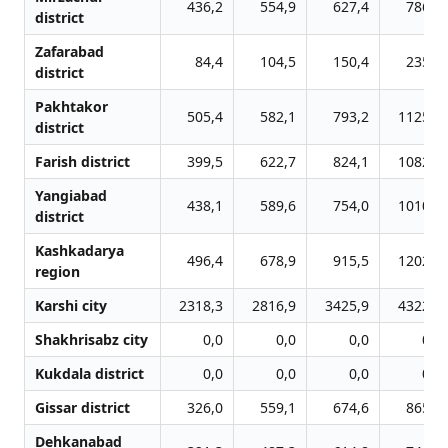
436,2
554,9
627,4
786,9
district
Zafarabad
84,4
104,5
150,4
235,6
district
Pakhtakor
505,4
582,1
793,2
1125,7
district
Farish district
399,5
622,7
824,1
1082,1
Yangiabad
438,1
589,6
754,0
1010,9
district
Kashkadarya
496,4
678,9
915,5
1202,7
region
Karshi city
2318,3
2816,9
3425,9
4322,1
Shakhrisabz city
0,0
0,0
0,0
0,0
Kukdala district
0,0
0,0
0,0
0,0
Gissar district
326,0
559,1
674,6
865,5
Dehkanabad