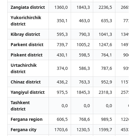
Zangiata district
1360,0
1843,3
2236,5
2665,8
Yukorichirchik
350,1
463,0
635,3
773,9
district
Kibray district
595,3
790,3
1041,3
1349,6
Parkent district
739,7
1005,2
1247,6
1497,8
Piskent district
430,1
598,5
764,1
906,5
Urtachirchik
374,0
586,3
787,6
939,6
district
Chinaz district
436,2
763,3
952,9
1157,4
Yangiyul district
975,5
1845,3
2318,3
2575,7
Tashkent
0,0
0,0
0,0
0,0
district
Fergana region
606,5
768,6
989,5
1226,2
Fergana city
1703,6
1230,5
1599,7
4533,6