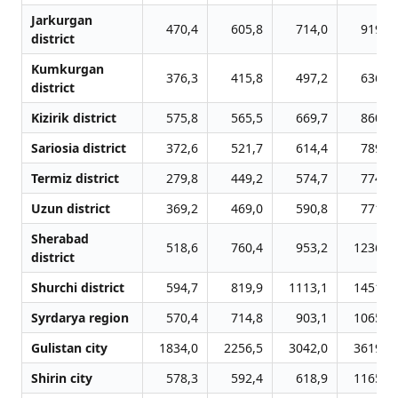
Jarkurgan
470,4
605,8
714,0
919,0
district
Kumkurgan
376,3
415,8
497,2
636,7
district
Kizirik district
575,8
565,5
669,7
860,3
Sariosia district
372,6
521,7
614,4
789,2
Termiz district
279,8
449,2
574,7
774,0
Uzun district
369,2
469,0
590,8
771,9
Sherabad
518,6
760,4
953,2
1236,0
district
Shurchi district
594,7
819,9
1113,1
1451,3
Syrdarya region
570,4
714,8
903,1
1065,1
Gulistan city
1834,0
2256,5
3042,0
3619,1
Shirin city
578,3
592,4
618,9
1165,6