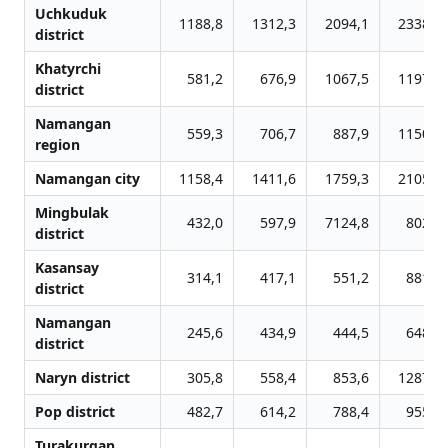
Uchkuduk
1188,8
1312,3
2094,1
2338,5
district
Khatyrchi
581,2
676,9
1067,5
1197,4
district
Namangan
559,3
706,7
887,9
1150,0
region
Namangan city
1158,4
1411,6
1759,3
2105,4
Mingbulak
432,0
597,9
7124,8
802,4
district
Kasansay
314,1
417,1
551,2
881,6
district
Namangan
245,6
434,9
444,5
648,8
district
Naryn district
305,8
558,4
853,6
1287,1
Pop district
482,7
614,2
788,4
955,8
Turakurgan