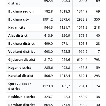
692,5
908,3
1090,3
1692,9
district
Bukhara region
782,8
1018,3
1314,9
1697,1
Bukhara city
1991,2
2373,6
2932,8
3506,4
Kagan city
944,3
1121,7
1511,3
2182,1
Alat district
413,9
326,9
379,9
402,3
Bukhara district
499,0
671,1
801,8
1284,3
Vobkent district
693,0
753,5
966,9
1173,1
Gijduvan district
817,2
4254,6
6104,4
7930,1
Kagan district
285,6
293,8
455,3
599,8
Karakul district
506,9
1212,4
1819,1
2938,2
Qorovulbozor
1123,8
165,7
201,1
247,0
district
Peshkun district
323,7
442,3
480,9
384,2
Romitan district
604,5
764,5
938,4
1304,6