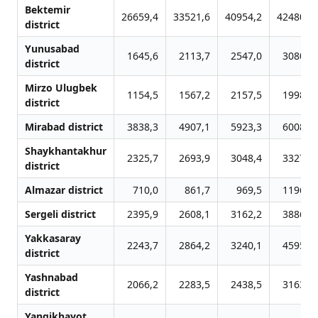
Bektemir
26659,4
33521,6
40954,2
42480,7
district
Yunusabad
1645,6
2113,7
2547,0
3080,3
district
Mirzo Ulugbek
1154,5
1567,2
2157,5
1998,6
district
Mirabad district
3838,3
4907,1
5923,3
6008,7
Shaykhantakhur
2325,7
2693,9
3048,4
3327,2
district
Almazar district
710,0
861,7
969,5
1196,2
Sergeli district
2395,9
2608,1
3162,2
3886,6
Yakkasaray
2243,7
2864,2
3240,1
4595,8
district
Yashnabad
2066,2
2283,5
2438,5
3163,8
district
Yangikhayot