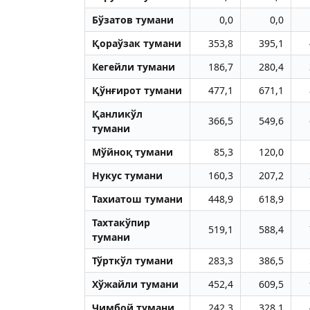
Бўзатов тумани
0,0
0,0
Қораўзак тумани
353,8
395,1
Кегейли тумани
186,7
280,4
Қўнғирот тумани
477,1
671,1
Қанликўл
366,5
549,6
тумани
Мўйноқ тумани
85,3
120,0
Нукус тумани
160,3
207,2
Тахиатош тумани
448,9
618,9
Тахтакўпир
519,1
588,4
тумани
Тўрткўл тумани
283,3
386,5
Хўжайли тумани
452,4
609,5
Чимбой тумани
242,3
328,1