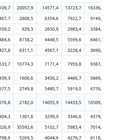
109,7
20057,9
14571,4
13723,7
16336,5
18620,2
22
467,7
2808,5
6354,6
7922,7
9149,9
10481,6
11
109,2
929,3
2650,9
2983,4
3384,5
4349,6
5
484,6
8158,2
4448,5
5599,6
6461,7
7544,0
8
427,8
6311,1
4567,1
3228,4
3690,4
4195,2
4
633,7
10774,3
7171,4
7959,8
9387,6
10811,9
12
939,3
1600,6
3430,2
4466,7
5869,6
6666,6
7
677,5
2749,8
5480,7
5919,0
6776,2
7750,2
8
576,8
2182,0
14055,9
14433,5
16509,3
18848,7
21
804,3
1301,8
3299,9
3340,6
4379,7
5005,8
5
626,9
35592,6
5102,7
5983,4
7014,7
8140,4
9
798,6
5269,5
4044,6
4276,7
6118,1
6958,8
7