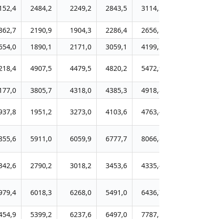
152,4
2484,2
2249,2
2843,5
3114,2
3705,4
4
862,7
2190,9
1904,3
2286,4
2656,5
3054,2
3
654,0
1890,1
2171,0
3059,1
4199,2
4731,4
5
218,4
4907,5
4479,5
4820,2
5472,9
6465,0
7
177,0
3805,7
4318,0
4385,3
4918,8
5673,5
6
937,8
1951,2
3273,0
4103,6
4763,4
5269,7
5
855,6
5911,0
6059,9
6777,7
8066,8
9825,7
11
342,6
2790,2
3018,2
3453,6
4335,4
4925,4
5
979,4
6018,3
6268,0
5491,0
6436,7
7194,7
10
454,9
5399,2
6237,6
6497,0
7787,1
8963,0
10