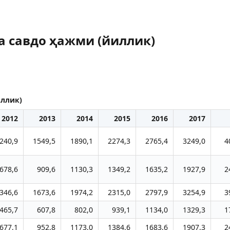
а савдо ҳажми (йиллик)
иллик)
2012
2013
2014
2015
2016
2017
240,9
1549,5
1890,1
2274,3
2765,4
3249,0
4
678,6
909,6
1130,3
1349,2
1635,2
1927,9
2
346,6
1673,6
1974,2
2315,0
2797,9
3254,9
3
465,7
607,8
802,0
939,1
1134,0
1329,3
1
677,1
952,8
1173,0
1384,6
1683,6
1907,3
2