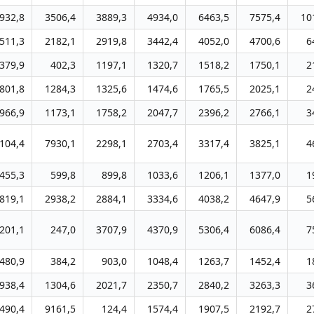
932,8
3506,4
3889,3
4934,0
6463,5
7575,4
10
511,3
2182,1
2919,8
3442,4
4052,0
4700,6
6
379,9
402,3
1197,1
1320,7
1518,2
1750,1
2
801,8
1284,3
1325,6
1474,6
1765,5
2025,1
2
966,9
1173,1
1758,2
2047,7
2396,2
2766,1
3
104,4
7930,1
2298,1
2703,4
3317,4
3825,1
4
455,3
599,8
899,8
1033,6
1206,1
1377,0
1
819,1
2938,2
2884,1
3334,6
4038,2
4647,9
5
201,1
247,0
3707,9
4370,9
5306,4
6086,4
7
480,9
384,2
903,0
1048,4
1263,7
1452,4
1
938,4
1304,6
2021,7
2350,7
2840,2
3263,3
3
490,4
9161,5
124,4
1574,4
1907,5
2192,7
2