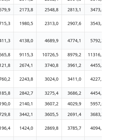
679,9
2173,8
2548,8
2813,1
3473,6
3873,0
4
715,3
1980,5
2313,0
2907,6
3543,8
4103,5
4
411,3
4138,0
4689,9
4774,1
5792,7
6780,1
8
665,8
9115,3
10726,5
8979,2
11316,5
13315,8
15
121,8
2674,1
3740,8
3961,2
4455,3
5237,2
6
760,2
2243,8
3024,0
3411,0
4227,1
5246,4
6
185,8
2842,7
3275,4
3686,2
4454,1
5004,7
5
190,0
2140,1
3607,2
4029,9
5957,9
7134,3
8
729,8
3442,1
3605,5
2691,4
3683,7
4094,2
5
196,4
1424,0
2869,8
3785,7
4094,5
4594,2
5