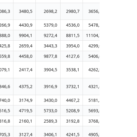
086,3
3480,5
2698,2
2980,7
3656,1
4291,6
4
266,9
4430,9
5379,0
4536,0
5478,2
6380,7
7
888,0
9904,1
9272,4
8811,5
11104,7
13215,1
14
425,8
2659,4
3443,3
3954,0
4299,0
5088,4
5
559,8
4458,0
9877,8
4127,6
5406,0
6128,0
6
079,1
2417,4
3904,5
3538,1
4262,9
4951,5
5
846,6
4375,2
3916,9
3732,1
4321,6
5143,1
5
740,0
3174,9
3430,0
4467,2
5181,3
5879,7
6
516,5
4719,5
5733,0
5208,9
5693,6
6567,1
7
816,8
2160,1
2589,3
3192,8
3768,6
4169,7
4
705,3
3127,4
3406,1
4241,5
4905,9
5773,0
6