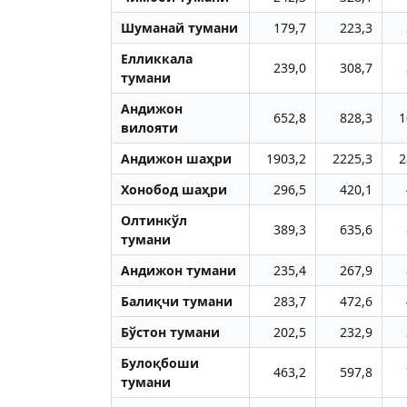
Шуманай тумани
179,7
223,3
Елликкала
239,0
308,7
тумани
Aндижон
652,8
828,3
1
вилояти
Aндижон шаҳри
1903,2
2225,3
2
Хонобод шаҳри
296,5
420,1
Олтинкўл
389,3
635,6
тумани
Aндижон тумани
235,4
267,9
Балиқчи тумани
283,7
472,6
Бўстон тумани
202,5
232,9
Булоқбоши
463,2
597,8
тумани