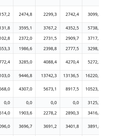
157,2
2474,8
2299,3
2742,4
3099,9
3459,9
3
131,8
3595,1
3767,2
4352,5
5738,5
6425,8
7
102,8
2372,0
2731,5
2909,7
3717,1
4466,6
5
653,3
1986,6
2398,8
2777,5
3298,9
3791,3
4
772,4
3285,0
4088,4
4270,4
5272,7
6185,4
7
103,0
9446,8
13742,3
13136,5
16220,9
19472,6
23
568,0
4307,0
5673,1
8917,5
10523,5
11657,7
14
0,0
0,0
0,0
0,0
3125,7
3724,8
4
614,0
1903,6
2278,2
2890,3
3416,4
4012,4
4
096,0
3696,7
3691,2
3401,8
3891,0
4413,2
4