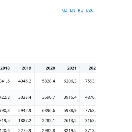
UZ
EN
RU
UZC
2018
2019
2020
2021
2022
2023
041,6
4946,2
5828,4
6206,3
7593,3
9075,2
11
422,8
3028,4
3590,7
3916,4
4870,7
5726,6
7
990,3
5942,9
6896,6
5988,9
7768,6
9088,1
11
719,5
1887,2
2282,1
2613,5
3163,3
3646,1
4
420,6
2275,9
2982,8
3219,5
3713,4
4454,4
4