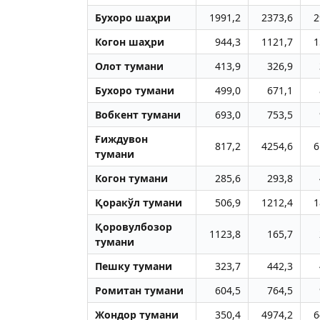
Бухоро шаҳри
1991,2
2373,6
2
Когон шаҳри
944,3
1121,7
1
Олот тумани
413,9
326,9
Бухоро тумани
499,0
671,1
Вобкент тумани
693,0
753,5
Ғиждувон
817,2
4254,6
6
тумани
Когон тумани
285,6
293,8
Қоракўл тумани
506,9
1212,4
1
Қоровулбозор
1123,8
165,7
тумани
Пешку тумани
323,7
442,3
Ромитан тумани
604,5
764,5
Жондор тумани
350,4
4974,2
6