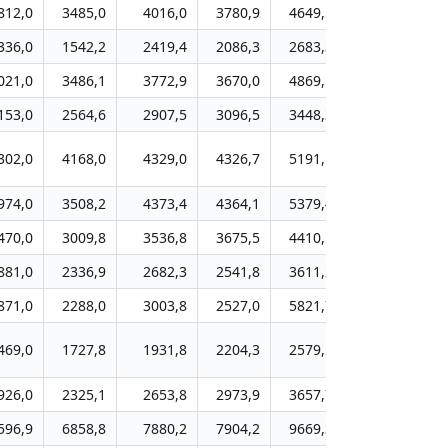
812,0
3485,0
4016,0
3780,9
4649,5
5364,1
5
336,0
1542,2
2419,4
2086,3
2683,3
3644,2
3
021,0
3486,1
3772,9
3670,0
4869,1
5888,3
6
153,0
2564,6
2907,5
3096,5
3448,3
4071,7
4
302,0
4168,0
4329,0
4326,7
5191,1
5952,9
6
974,0
3508,2
4373,4
4364,1
5379,4
6459,7
7
470,0
3009,8
3536,8
3675,5
4410,5
4985,8
5
881,0
2336,9
2682,3
2541,8
3611,2
3943,3
4
871,0
2288,0
3003,8
2527,0
5821,7
6633,1
8
469,0
1727,8
1931,8
2204,3
2579,5
3206,1
3
926,0
2325,1
2653,8
2973,9
3657,7
3994,2
4
596,9
6858,8
7880,2
7904,2
9669,3
11597,6
14