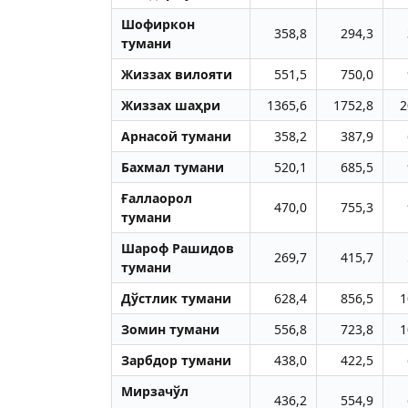
Шофиркон
358,8
294,3
тумани
Жиззах вилояти
551,5
750,0
Жиззах шаҳри
1365,6
1752,8
2
Aрнасой тумани
358,2
387,9
Бахмал тумани
520,1
685,5
Ғаллаорол
470,0
755,3
тумани
Шароф Рашидов
269,7
415,7
тумани
Дўстлик тумани
628,4
856,5
1
Зомин тумани
556,8
723,8
1
Зарбдор тумани
438,0
422,5
Мирзачўл
436,2
554,9