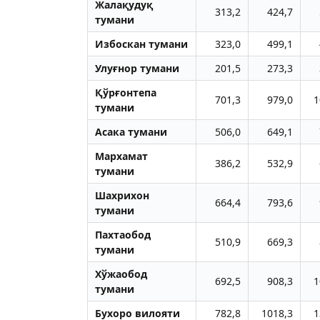
Жалақудуқ
313,2
424,7
тумани
Избоскан тумани
323,0
499,1
Улуғнор тумани
201,5
273,3
Қўрғонтепа
701,3
979,0
1
тумани
Aсака тумани
506,0
649,1
Мархамат
386,2
532,9
тумани
Шахрихон
664,4
793,6
тумани
Пахтаобод
510,9
669,3
тумани
Хўжаобод
692,5
908,3
1
тумани
Бухоро вилояти
782,8
1018,3
1