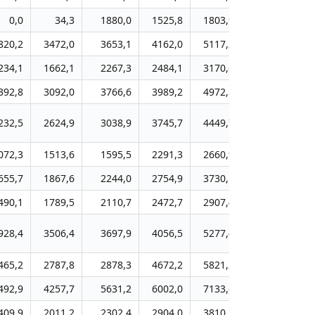
0,0
34,3
1880,0
1525,8
1803,9
2010,2
2
820,2
3472,0
3653,1
4162,0
5117,2
5979,7
6
234,1
1662,1
2267,3
2484,1
3170,6
3710,8
4
392,8
3092,0
3766,6
3989,2
4972,5
5731,1
6
232,5
2624,9
3038,9
3745,7
4449,7
5262,8
5
072,3
1513,6
1595,5
2291,3
2660,9
3234,5
7
655,7
1867,6
2244,0
2754,9
3730,1
4508,8
5
490,1
1789,5
2110,7
2472,7
2907,4
3666,2
3
928,4
3506,4
3697,9
4056,5
5277,4
7092,7
8
465,2
2787,8
2878,3
4672,2
5821,2
6959,6
7
492,9
4257,7
5631,2
6002,0
7133,6
8165,9
9
409,9
2011,2
2302,4
2904,0
3810,3
4415,3
5