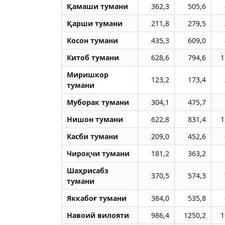
Қамаши тумани
362,3
505,6
Қарши тумани
211,8
279,5
Косон тумани
435,3
609,0
Китоб тумани
628,6
794,6
1
Миришкор
123,2
173,4
тумани
Муборак тумани
304,1
475,7
Нишон тумани
622,8
831,4
1
Касби тумани
209,0
452,6
Чироқчи тумани
181,2
363,2
Шаҳрисабз
370,5
574,3
тумани
Яккабоғ тумани
384,0
535,8
Навоий вилояти
986,4
1250,2
1