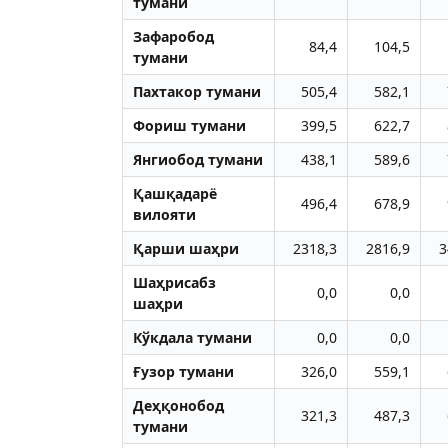
тумани
Зафаробод
84,4
104,5
тумани
Пахтакор тумани
505,4
582,1
Фориш тумани
399,5
622,7
Янгиобод тумани
438,1
589,6
Қашқадарё
496,4
678,9
вилояти
Қарши шаҳри
2318,3
2816,9
3
Шаҳрисабз
0,0
0,0
шаҳри
Кўкдала тумани
0,0
0,0
Ғузор тумани
326,0
559,1
Деҳқонобод
321,3
487,3
тумани