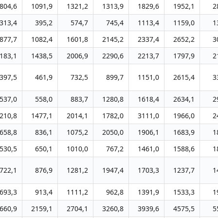
804,6
1091,9
1321,2
1313,9
1829,6
1952,1
2
313,4
395,2
574,7
745,4
1113,4
1159,0
1
877,7
1082,4
1601,8
2145,2
2337,4
2652,2
3
183,1
1438,5
2006,9
2290,6
2213,7
1797,9
2
397,5
461,9
732,5
899,7
1151,0
2615,4
3
537,0
558,0
883,7
1280,8
1618,4
2634,1
2
210,8
1477,1
2014,1
1782,0
3111,0
1966,0
2
658,8
836,1
1075,2
2050,0
1906,1
1683,9
1
530,5
650,1
1010,0
767,2
1461,0
1588,6
1
722,1
876,9
1281,2
1947,4
1703,3
1237,7
1
693,3
913,4
1111,2
962,8
1391,9
1533,3
1
660,9
2159,1
2704,1
3260,8
3939,6
4575,5
5