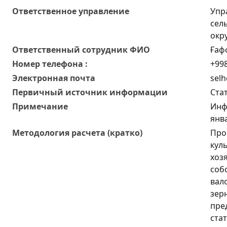
Ответственное управление
Упр
сел
окр
Oтветственный сотрудник ФИО
Ғаф
Номер телефона :
+998
Электронная почта
selh
Первичный источник информации
Ста
Примечание
Инф
янв
Методология расчета (кратко)
Про
куль
хоз
соб
вал
зер
пре
ста