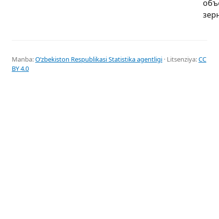
объ
зерн
Manba:
Oʻzbekiston Respublikasi Statistika agentligi
· Litsenziya:
CC
BY 4.0