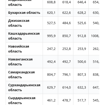
608,8
618,4
646,4
654,5
область
Бухарская область
620,1
622,6
628,2
630,8
Джизакская
527,5
484,6
525,6
540,4
область
Кашкадарьинская
995,9
850,7
912,8
1008,6
область
Навоийская
247,2
252,8
253,9
262,1
область
Наманганская
492,4
492,7
500,6
516,4
область
Самаркандская
804,7
796,1
807,3
838,6
область
Сурхандарьинская
629,7
614,0
632,3
647,6
область
Сырдарьинская
461,2
478,7
517,7
545,4
область