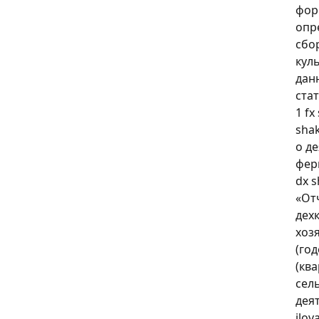
фор
опр
сбо
кул
дан
ста
1 fx
shak
о д
фер
dx s
«От
дех
хозя
(год
(кв
сел
деят
ilov