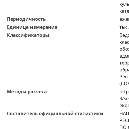
куль
кат
Периодичность
еже
Единица измерения
тыс.
Классификаторы
Вед
кла
обо
адм
тер
обр
Рес
(СО
Методы расчета
http
3/se
ekol
Составитель официальной статистики
НА
РЕС
ПО 