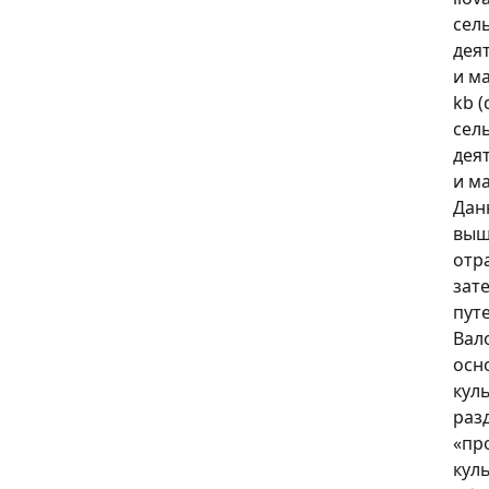
сел
дея
и м
kb (
сел
дея
и м
Дан
выш
отр
зат
путе
Вал
осн
кул
раз
«пр
куль