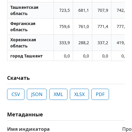
Ташкентская
723,5
681,1
707,9
742,5
область
Ферганская
759,6
761,0
771,4
777,7
область
Хорезмская
333,9
288,2
337,2
419,3
область
город Ташкент
0,0
0,0
0,0
0,0
Скачать
CSV
JSON
XML
XLSX
PDF
Метаданные
Имя индикатора
Про