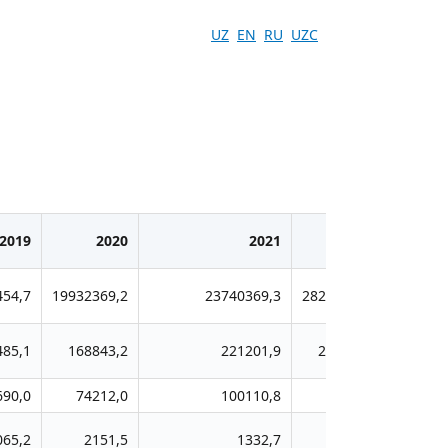
UZ
EN
RU
UZC
2019
2020
2021
2022
454,7
19932369,2
23740369,3
28220307,5
355748
485,1
168843,2
221201,9
225958,3
1885
690,0
74212,0
100110,8
86311,4
724
065,2
2151,5
1332,7
1792,5
37