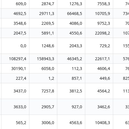
609,0
2874,7
1276,3
7558,3
7
4692,5
29711,3
66468,5
10705,9
73
3548,6
2269,5
4086,0
9752,3
7
2047,5
5891,1
4550,6
22098,2
10
0,0
1248,6
2043,3
729,2
15
108297,4
158943,3
46345,2
22617,1
57
30190,1
6058,0
112,3
4606,4
7
227,4
1,2
857,1
449,6
82
3437,0
7257,8
3812,5
4564,2
11
3633,0
2905,7
927,0
3462,6
3
565,2
3006,0
4563,6
10408,3
6