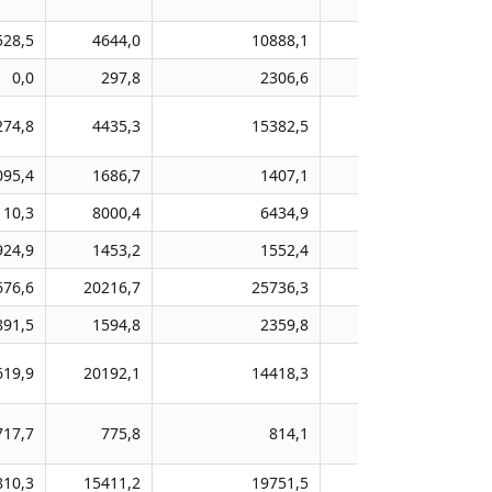
528,5
4644,0
10888,1
6793,3
40
0,0
297,8
2306,6
78,3
274,8
4435,3
15382,5
40948,9
64
095,4
1686,7
1407,1
1992,7
21
110,3
8000,4
6434,9
9539,9
81
924,9
1453,2
1552,4
1306,7
20
676,6
20216,7
25736,3
24589,2
220
891,5
1594,8
2359,8
1286,0
32
619,9
20192,1
14418,3
12980,0
143
717,7
775,8
814,1
112,5
2
810,3
15411,2
19751,5
27221,0
300