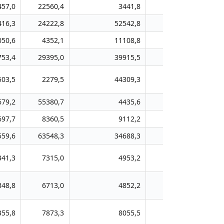
457,0
22560,4
3441,8
3780,8
59
416,3
24222,8
52542,8
31589,9
126
050,6
4352,1
11108,8
17342,1
36
753,4
29395,0
39915,5
40178,9
208
503,5
2279,5
44309,3
3614,3
35
679,2
55380,7
4435,6
2699,0
21
697,7
8360,5
9112,2
15610,3
257
559,6
63548,3
34688,3
22508,5
138
341,3
7315,0
4953,2
2942,9
13
348,8
6713,0
4852,2
3514,8
21
355,8
7873,3
8055,5
10528,7
112