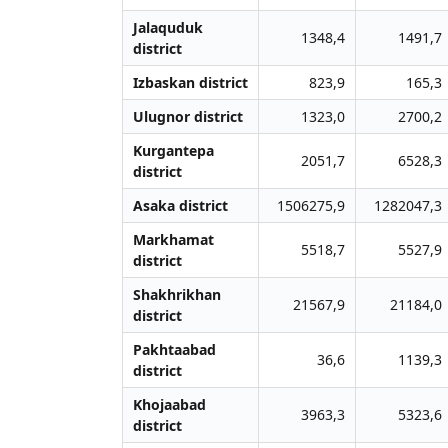
Jalаquduk
1348,4
1491,7
district
Izbaskan district
823,9
165,3
Ulugnor district
1323,0
2700,2
Kurgantepa
2051,7
6528,3
district
Asaka district
1506275,9
1282047,3
Markhamat
5518,7
5527,9
district
Shakhrikhan
21567,9
21184,0
district
Pakhtaabad
36,6
1139,3
district
Khojaabad
3963,3
5323,6
district