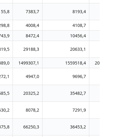
155,8
7383,7
8193,4
8106,0
78
298,8
4008,4
4108,7
8686,3
106
743,9
8472,4
10456,4
8255,6
22
819,5
29188,3
20633,1
30943,5
204
389,0
1499307,1
1559518,4
2038997,0
26406
272,1
4947,0
9696,7
9004,0
184
685,5
20325,2
35482,7
41987,9
542
530,2
8078,2
7291,9
8374,7
82
375,8
66250,3
36453,2
49794,0
564