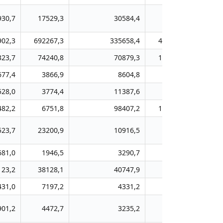
930,7
17529,3
30584,4
15589,3
69
902,3
692267,3
335658,4
488538,7
12537
323,7
74240,8
70879,3
126376,8
4962
677,4
3866,9
8604,8
11013,2
51
528,0
3774,4
11387,6
3980,6
53
482,2
6751,8
98407,2
182109,7
4856
523,7
23200,9
10916,5
12050,4
119
681,0
1946,5
3290,7
6006,5
10
123,2
38128,1
40747,9
28374,9
186
431,0
7197,2
4331,2
6913,3
49
901,2
4472,7
3235,2
1019,6
16