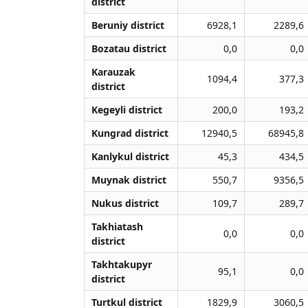
district
Beruniy district
6928,1
2289,6
Bozatau district
0,0
0,0
Karauzak
1094,4
377,3
district
Kegeyli district
200,0
193,2
Kungrad district
12940,5
68945,8
Kanlykul district
45,3
434,5
Muynak district
550,7
9356,5
Nukus district
109,7
289,7
Takhiatash
0,0
0,0
district
Takhtakupyr
95,1
0,0
district
Turtkul district
1829,9
3060,5