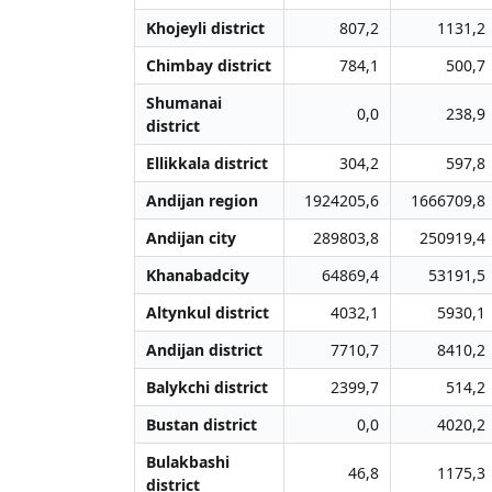
Khojeyli district
807,2
1131,2
Chimbay district
784,1
500,7
Shumanai
0,0
238,9
district
Ellikkala district
304,2
597,8
Andijan region
1924205,6
1666709,8
Andijan city
289803,8
250919,4
Khanabadcity
64869,4
53191,5
Altynkul district
4032,1
5930,1
Andijan district
7710,7
8410,2
Balykchi district
2399,7
514,2
Bustan district
0,0
4020,2
Bulakbashi
46,8
1175,3
district