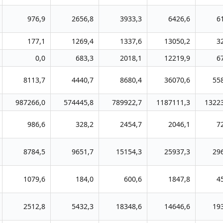
976,9
2656,8
3933,3
6426,6
6
177,1
1269,4
1337,6
13050,2
3
0,0
683,3
2018,1
12219,9
6
8113,7
4440,7
8680,4
36070,6
55
987266,0
574445,8
789922,7
1187111,3
1322
986,6
328,2
2454,7
2046,1
7
8784,5
9651,7
15154,3
25937,3
29
1079,6
184,0
600,6
1847,8
4
2512,8
5432,3
18348,6
14646,6
19