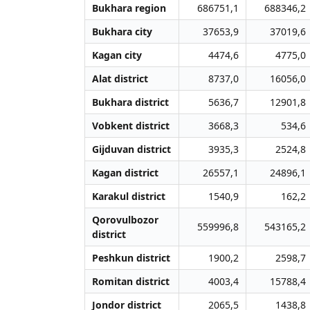
Bukhara region
686751,1
688346,2
Bukhara city
37653,9
37019,6
Kagan city
4474,6
4775,0
Alat district
8737,0
16056,0
Bukhara district
5636,7
12901,8
Vobkent district
3668,3
534,6
Gijduvan district
3935,3
2524,8
Kagan district
26557,1
24896,1
Karakul district
1540,9
162,2
Qorovulbozor
559996,8
543165,2
district
Peshkun district
1900,2
2598,7
Romitan district
4003,4
15788,4
Jondor district
2065,5
1438,8