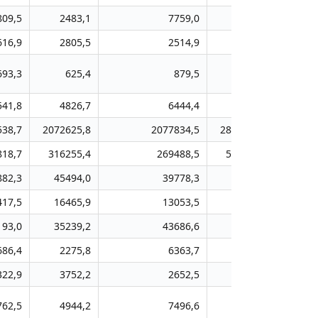
809,5
2483,1
7759,0
4360,1
104
616,9
2805,5
2514,9
4591,4
68
693,3
625,4
879,5
31,3
1
541,8
4826,7
6444,4
2023,3
21
538,7
2072625,8
2077834,5
2840438,0
37909
818,7
316255,4
269488,5
504847,1
6105
882,3
45494,0
39778,3
47918,3
890
417,5
16465,9
13053,5
7747,9
247
193,0
35239,2
43686,6
53169,7
612
686,4
2275,8
6363,7
10051,6
34
322,9
3752,2
2652,5
3083,9
34
762,5
4944,2
7496,6
9437,5
1791