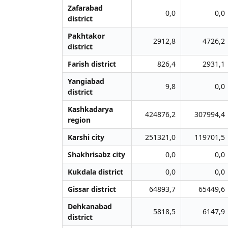
Zafarabad
0,0
0,0
district
Pakhtakor
2912,8
4726,2
district
Farish district
826,4
2931,1
Yangiabad
9,8
0,0
district
Kashkadarya
424876,2
307994,4
region
Karshi city
251321,0
119701,5
Shakhrisabz city
0,0
0,0
Kukdala district
0,0
0,0
Gissar district
64893,7
65449,6
Dehkanabad
5818,5
6147,9
district