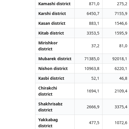
Kamashi district
871,0
275,2
Karshi district
6450,7
7155,9
Kasan district
883,1
1546,6
Kitab district
3353,5
1595,9
Mirishkor
37,2
81,0
district
Mubarek district
71385,0
92018,1
Nishon district
10963,8
6220,1
Kasbi district
52,1
46,8
Chirakchi
1694,1
2109,4
district
Shakhrisabz
2666,9
3375,4
district
Yakkabag
477,5
1072,6
district