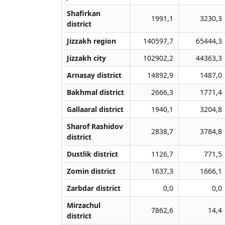
Shafirkan
1991,1
3230,3
district
Jizzakh region
140597,7
65444,3
Jizzakh city
102902,2
44363,3
Arnasay district
14892,9
1487,0
Bakhmal district
2666,3
1771,4
Gallaaral district
1940,1
3204,8
Sharof Rashidov
2838,7
3784,8
district
Dustlik district
1126,7
771,5
Zomin district
1637,3
1666,1
Zarbdar district
0,0
0,0
Mirzachul
7862,6
14,4
district