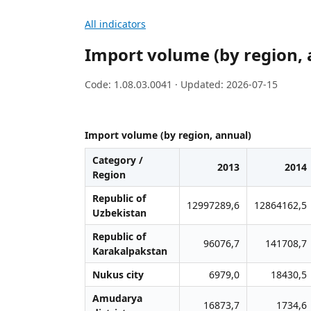
All indicators
Import volume (by region, 
Code: 1.08.03.0041 · Updated: 2026-07-15
Import volume (by region, annual)
Category /
2013
2014
Region
Republic of
12997289,6
12864162,5
Uzbekistan
Republic of
96076,7
141708,7
Karakalpakstan
Nukus city
6979,0
18430,5
Amudarya
16873,7
1734,6