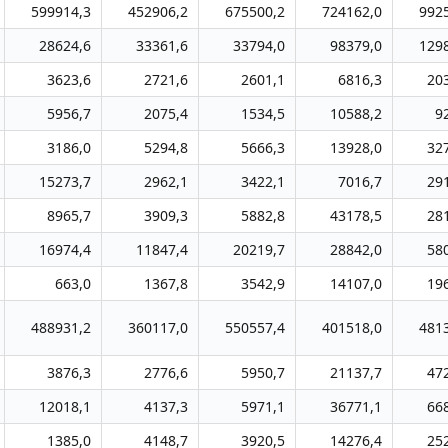
599914,3
452906,2
675500,2
724162,0
992
28624,6
33361,6
33794,0
98379,0
129
3623,6
2721,6
2601,1
6816,3
20
5956,7
2075,4
1534,5
10588,2
9
3186,0
5294,8
5666,3
13928,0
32
15273,7
2962,1
3422,1
7016,7
29
8965,7
3909,3
5882,8
43178,5
28
16974,4
11847,4
20219,7
28842,0
58
663,0
1367,8
3542,9
14107,0
19
488931,2
360117,0
550557,4
401518,0
481
3876,3
2776,6
5950,7
21137,7
47
12018,1
4137,3
5971,1
36771,1
66
1385,0
4148,7
3920,5
14276,4
25