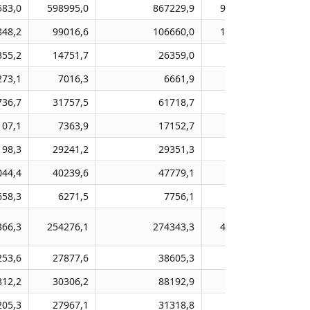
583,0
598995,0
867229,9
917303,3
9105
848,2
99016,6
106660,0
139157,5
2321
355,2
14751,7
26359,0
22734,1
315
273,1
7016,3
6661,9
2682,8
42
736,7
31757,5
61718,7
69403,6
370
107,1
7363,9
17152,7
19247,8
154
198,3
29241,2
29351,3
39189,5
366
044,4
40239,6
47779,1
79496,8
732
658,3
6271,5
7756,1
22911,8
132
366,3
254276,1
274343,3
414617,6
3358
253,6
27877,6
38605,3
49764,3
622
812,2
30306,2
88192,9
21268,1
161
205,3
27967,1
31318,8
21240,1
458