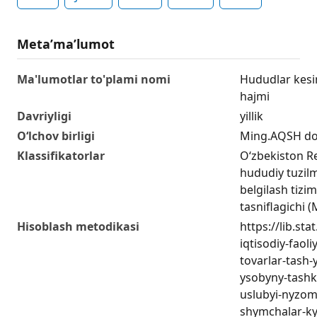
Metaʼmaʼlumot
Ma'lumotlar to'plami nomi
Hududlar kesi
hajmi
Davriyligi
yillik
O‘lchov birligi
Ming.AQSH dol
Klassifikatorlar
O‘zbekiston R
hududiy tuzilm
belgilash tizim
tasniflagichi
Hisoblash metodikasi
https://lib.sta
iqtisodiy-faol
tovarlar-tash-
ysobyny-tashky
uslubyi-nyzom
shymchalar-ky