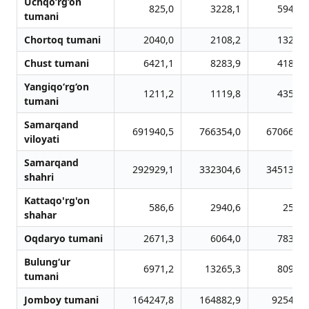
Uchqo‘rg‘on
825,0
3228,1
5947,4
tumani
Chortoq tumani
2040,0
2108,2
1325,4
Chust tumani
6421,1
8283,9
4186,4
Yangiqo‘rg‘on
1211,2
1119,8
4351,7
tumani
Samarqand
691940,5
766354,0
670669,4
viloyati
Samarqand
292929,1
332304,6
345134,9
shahri
Kattaqo'rg'on
586,6
2940,6
256,3
shahar
Oqdaryo tumani
2671,3
6064,0
7836,6
Bulung‘ur
6971,2
13265,3
8098,4
tumani
Jomboy tumani
164247,8
164882,9
92542,0