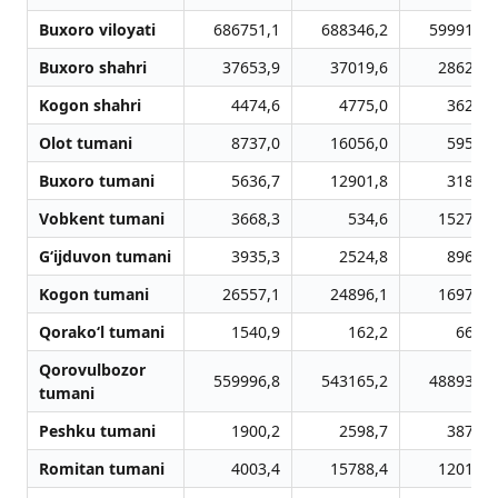
Buxoro viloyati
686751,1
688346,2
599914,3
Buxoro shahri
37653,9
37019,6
28624,6
Kogon shahri
4474,6
4775,0
3623,6
Olot tumani
8737,0
16056,0
5956,7
Buxoro tumani
5636,7
12901,8
3186,0
Vobkent tumani
3668,3
534,6
15273,7
G‘ijduvon tumani
3935,3
2524,8
8965,7
Kogon tumani
26557,1
24896,1
16974,4
Qorako‘l tumani
1540,9
162,2
663,0
Qorovulbozor
559996,8
543165,2
488931,2
tumani
Peshku tumani
1900,2
2598,7
3876,3
Romitan tumani
4003,4
15788,4
12018,1