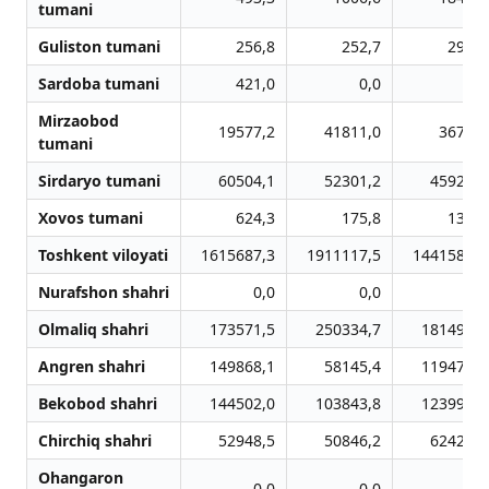
tumani
Guliston tumani
256,8
252,7
299,0
Sardoba tumani
421,0
0,0
0,0
Mirzaobod
19577,2
41811,0
3674,4
tumani
Sirdaryo tumani
60504,1
52301,2
45922,8
Xovos tumani
624,3
175,8
134,0
Toshkent viloyati
1615687,3
1911117,5
1441585,7
Nurafshon shahri
0,0
0,0
0,0
Olmaliq shahri
173571,5
250334,7
181492,5
Angren shahri
149868,1
58145,4
119477,0
Bekobod shahri
144502,0
103843,8
123995,4
Chirchiq shahri
52948,5
50846,2
62424,0
Ohangaron
0,0
0,0
0,0