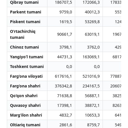
Qibray tumani
186707,5
172066,3
178335,5
Parkent tumani
9759,0
40012,3
5539,8
Piskent tumani
1619,5
53269,8
1244,6
O‘rtachirchiq
90661,7
63019,1
19675,4
tumani
Chinoz tumani
3798,1
3762,0
4299,3
Yangiyo‘l tumani
44731,3
163069,1
68172,2
Toshkent tumani
0,0
0,0
0,0
Farg‘ona viloyati
617616,1
521016,9
778878,3
Farg‘ona shahri
376342,8
234167,5
206073,1
Qo‘qon shahri
71638,8
56887,1
38254,5
Quvasoy shahri
17398,1
38872,1
82637,5
Marg‘ilon shahri
4832,7
10653,3
6414,9
Oltiariq tumani
2861,6
8759,7
5494,1