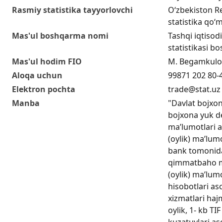
Rasmiy statistika tayyorlovchi
O‘zbekiston Re
statistika qo‘m
Mas'ul boshqarma nomi
Tashqi iqtisodi
statistikasi b
Mas'ul hodim FIO
M. Begamkulo
Aloqa uchun
99871 202 80-
Elektron pochta
trade@stat.uz
Manba
"Davlat bojxo
bojxona yuk de
ma’lumotlari a
(oylik) ma’lum
bank tomonida
qimmatbaho me
(oylik) ma’lumo
hisobotlari as
xizmatlari haj
oylik, 1- kb TIF
kuzatuvlari as