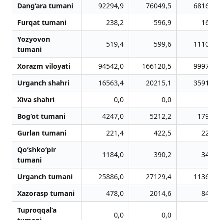
Dang‘ara tumani
92294,9
76049,5
68162,4
Furqat tumani
238,2
596,9
169,2
Yozyovon
519,4
599,6
11109,0
tumani
Xorazm viloyati
94542,0
166120,5
99975,2
Urganch shahri
16563,4
20215,1
35911,8
Xiva shahri
0,0
0,0
0,0
Bog‘ot tumani
4247,0
5212,2
1798,9
Gurlan tumani
221,4
422,5
229,5
Qo‘shko‘pir
1184,0
390,2
348,5
tumani
Urganch tumani
25886,0
27129,4
11366,6
Xazorasp tumani
478,0
2014,6
848,2
Tuproqqal’a
0,0
0,0
0,0