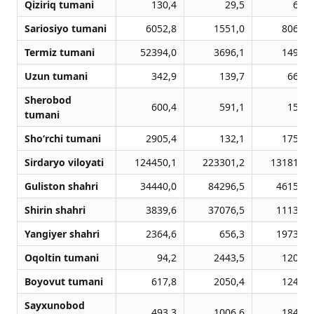
Qiziriq tumani
130,4
29,5
68,0
Sariosiyo tumani
6052,8
1551,0
8069,7
Termiz tumani
52394,0
3696,1
1492,0
Uzun tumani
342,9
139,7
666,7
Sherobod
600,4
591,1
156,5
tumani
Sho‘rchi tumani
2905,4
132,1
1758,0
Sirdaryo viloyati
124450,1
223301,2
131814,3
Guliston shahri
34440,0
84296,5
46157,4
Shirin shahri
3839,6
37076,5
11132,6
Yangiyer shahri
2364,6
656,3
19731,7
Oqoltin tumani
94,2
2443,5
1208,4
Boyovut tumani
617,8
2050,4
1241,0
Sayxunobod
493,3
1006,6
1847,1