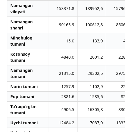
Namangan
158371,8
189952,6
157965,4
viloyati
Namangan
90163,9
100612,8
85063,4
shahri
Mingbuloq
15,0
133,9
40,8
tumani
Kosonsoy
4840,0
2001,2
2287,0
tumani
Namangan
21315,0
29302,5
29755,1
tumani
Norin tumani
1257,9
1102,9
225,6
Pop tumani
2381,6
1585,6
829,6
To‘raqo‘rg‘on
4906,5
16305,8
8307,7
tumani
Uychi tumani
12484,2
7087,9
13338,9