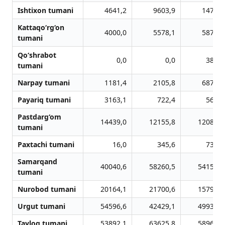
Ishtixon tumani
4641,2
9603,9
1475,7
Kattaqo‘rg‘on
4000,0
5578,1
5870,6
tumani
Qo‘shrabot
0,0
0,0
380,6
tumani
Narpay tumani
1181,4
2105,8
6871,7
Payariq tumani
3163,1
722,4
566,2
Pastdarg‘om
14439,0
12155,8
12081,1
tumani
Paxtachi tumani
16,0
345,6
738,9
Samarqand
40040,6
58260,5
54155,5
tumani
Nurobod tumani
20164,1
21700,6
15797,5
Urgut tumani
54596,6
42429,1
49932,5
Tayloq tumani
53892,1
63625,8
58968,8