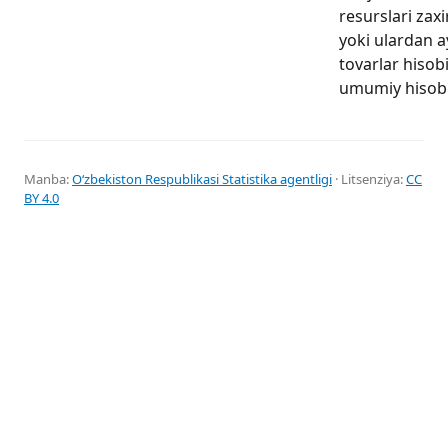
resurslari zax
yoki ulardan a
tovarlar hisob
umumiy hisob t
Manba:
Oʻzbekiston Respublikasi Statistika agentligi
· Litsenziya:
CC
BY 4.0