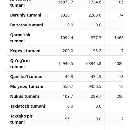
16873,7
1734,6
1052,2
tumani
Beruniy tumani
6928,1
2289,6
742,6
Bo‘zatov tumani
0,0
0,0
0,0
Qorao‘zak
1094,4
377,3
14684,8
tumani
Kegeyli tumani
200,0
193,2
78,5
Qo‘ng‘irot
12940,5
68945,8
40800,7
tumani
Qanliko‘l tumani
45,3
434,5
183,3
Mo‘ynoq tumani
550,7
9356,5
134,6
Nukus tumani
109,7
289,7
2901,0
Taxiatosh tumani
0,0
0,0
0,0
Taxtako‘pir
95,1
0,0
76,4
tumani