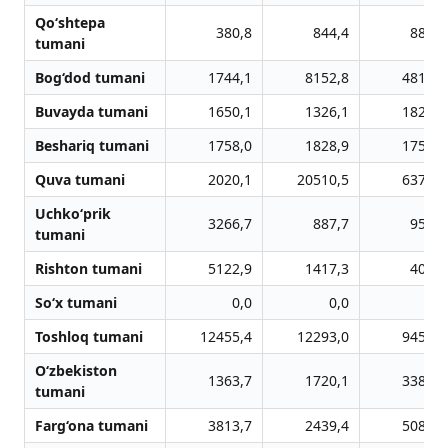
Qo‘shtepa
380,8
844,4
884,8
tumani
Bog‘dod tumani
1744,1
8152,8
4812,4
Buvayda tumani
1650,1
1326,1
1820,2
Beshariq tumani
1758,0
1828,9
1756,6
Quva tumani
2020,1
20510,5
6379,2
Uchko‘prik
3266,7
887,7
950,9
tumani
Rishton tumani
5122,9
1417,3
404,4
So‘x tumani
0,0
0,0
0,0
Toshloq tumani
12455,4
12293,0
9450,6
O‘zbekiston
1363,7
1720,1
3383,7
tumani
Farg‘ona tumani
3813,7
2439,4
5085,3