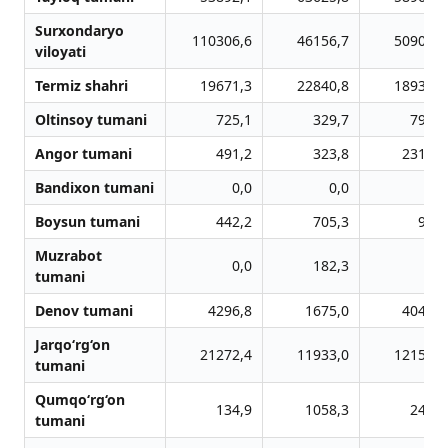
Surxondaryo
110306,6
46156,7
50909,9
viloyati
Termiz shahri
19671,3
22840,8
18938,3
Oltinsoy tumani
725,1
329,7
794,6
Angor tumani
491,2
323,8
2319,3
Bandixon tumani
0,0
0,0
0,0
Boysun tumani
442,2
705,3
99,0
Muzrabot
0,0
182,3
0,1
tumani
Denov tumani
4296,8
1675,0
4043,1
Jarqo‘rg‘on
21272,4
11933,0
12158,4
tumani
Qumqo‘rg‘on
134,9
1058,3
241,2
tumani