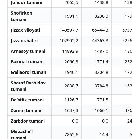
Jondor tumani
2065,5
1438,8
1385,0
Shofirkon
1991,1
3230,3
1797,9
tumani
Jizzax viloyati
140597,7
65444,3
67373,6
Jizzax shahri
102902,2
44363,3
52569,0
Arnasoy tumani
14892,9
1487,0
1860,2
Baxmal tumani
2666,3
1771,4
2328,6
G‘allaorol tumani
1940,1
3204,8
1721,2
Sharof Rashidov
2838,7
3784,8
1631,0
tumani
Do‘stlik tumani
1126,7
771,5
0,0
Zomin tumani
1637,3
1666,1
4765,0
Zarbdor tumani
0,0
0,0
247,9
Mirzacho‘l
7862,6
14,4
55,3
tumani