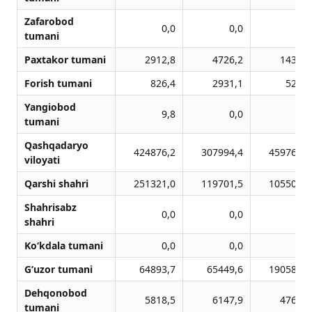
Zafarobod
0,0
0,0
0,0
tumani
Paxtakor tumani
2912,8
4726,2
1438,9
Forish tumani
826,4
2931,1
524,8
Yangiobod
9,8
0,0
0,0
tumani
Qashqadaryo
424876,2
307994,4
459765,2
viloyati
Qarshi shahri
251321,0
119701,5
105509,1
Shahrisabz
0,0
0,0
0,0
shahri
Ko‘kdala tumani
0,0
0,0
0,0
G‘uzor tumani
64893,7
65449,6
190584,2
Dehqonobod
5818,5
6147,9
4760,2
tumani