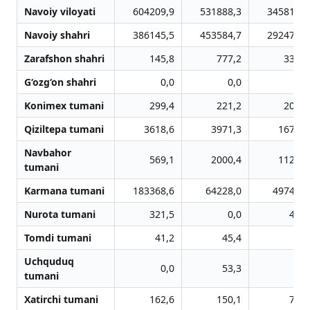
Navoiy viloyati
604209,9
531888,3
345811,0
Navoiy shahri
386145,5
453584,7
292470,1
Zarafshon shahri
145,8
777,2
338,4
G‘ozg‘on shahri
0,0
0,0
0,0
Konimex tumani
299,4
221,2
202,6
Qiziltepa tumani
3618,6
3971,3
1672,5
Navbahor
569,1
2000,4
1121,7
tumani
Karmana tumani
183368,6
64228,0
49746,5
Nurota tumani
321,5
0,0
42,3
Tomdi tumani
41,2
45,4
0,0
Uchquduq
0,0
53,3
0,0
tumani
Xatirchi tumani
162,6
150,1
75,3