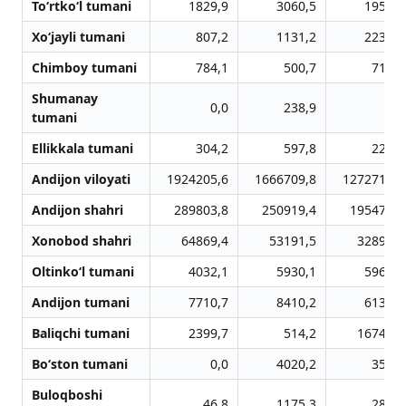
To‘rtko‘l tumani
1829,9
3060,5
1952,3
Xo‘jayli tumani
807,2
1131,2
2235,0
Chimboy tumani
784,1
500,7
715,9
Shumanay
0,0
238,9
0,0
tumani
Ellikkala tumani
304,2
597,8
225,9
Andijon viloyati
1924205,6
1666709,8
1272711,9
Andijon shahri
289803,8
250919,4
195473,3
Xonobod shahri
64869,4
53191,5
32893,0
Oltinko‘l tumani
4032,1
5930,1
5967,1
Andijon tumani
7710,7
8410,2
6130,6
Baliqchi tumani
2399,7
514,2
16746,0
Bo‘ston tumani
0,0
4020,2
359,0
Buloqboshi
46,8
1175,3
281,8