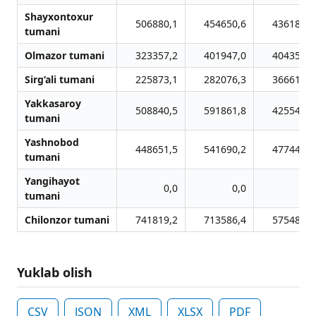
Shayxontoxur
506880,1
454650,6
436185,9
tumani
Olmazor tumani
323357,2
401947,0
404357,4
Sirg‘ali tumani
225873,1
282076,3
366614,5
Yakkasaroy
508840,5
591861,8
425540,4
tumani
Yashnobod
448651,5
541690,2
477440,5
tumani
Yangihayot
0,0
0,0
0,0
tumani
Chilonzor tumani
741819,2
713586,4
575480,3
Yuklab olish
CSV
JSON
XML
XLSX
PDF