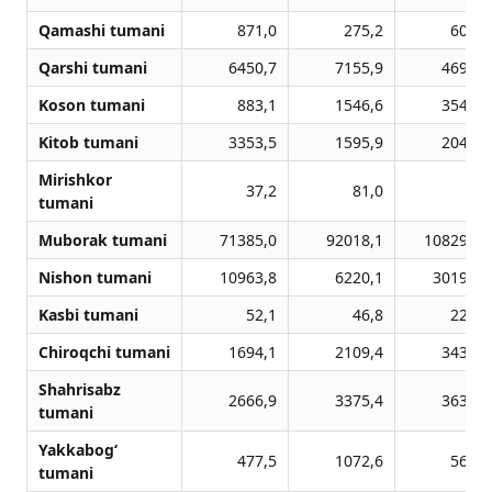
Qamashi tumani
871,0
275,2
609,0
Qarshi tumani
6450,7
7155,9
4692,5
Koson tumani
883,1
1546,6
3548,6
Kitob tumani
3353,5
1595,9
2047,5
Mirishkor
37,2
81,0
0,0
tumani
Muborak tumani
71385,0
92018,1
108297,4
Nishon tumani
10963,8
6220,1
30190,1
Kasbi tumani
52,1
46,8
227,4
Chiroqchi tumani
1694,1
2109,4
3437,0
Shahrisabz
2666,9
3375,4
3633,0
tumani
Yakkabog‘
477,5
1072,6
565,2
tumani