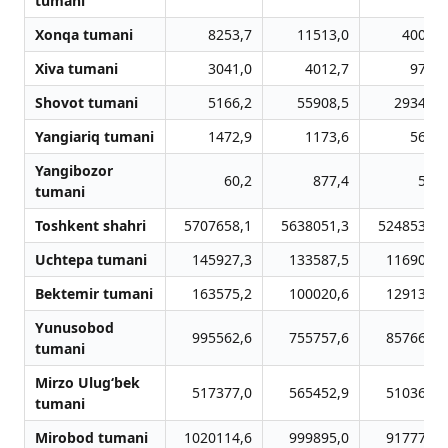
tumani
Xonqa tumani
8253,7
11513,0
4002,7
Xiva tumani
3041,0
4012,7
971,7
Shovot tumani
5166,2
55908,5
29349,5
Yangiariq tumani
1472,9
1173,6
569,1
Yangibozor
60,2
877,4
53,8
tumani
Toshkent shahri
5707658,1
5638051,3
5248539,2
Uchtepa tumani
145927,3
133587,5
116906,7
Bektemir tumani
163575,2
100020,6
129134,1
Yunusobod
995562,6
755757,6
857662,6
tumani
Mirzo Ulug‘bek
517377,0
565452,9
510365,3
tumani
Mirobod tumani
1020114,6
999895,0
917776,5