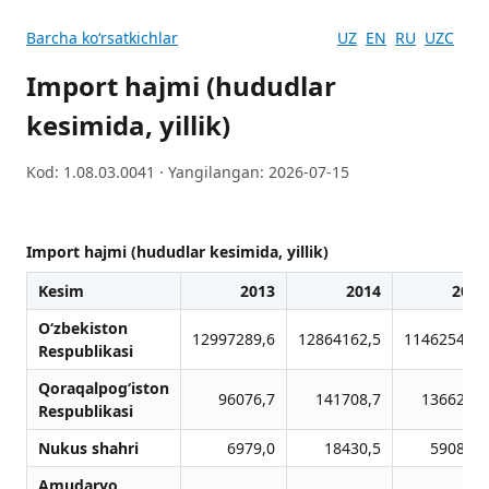
Barcha koʻrsatkichlar
UZ
EN
RU
UZC
Import hajmi (hududlar
kesimida, yillik)
Kod: 1.08.03.0041 · Yangilangan: 2026-07-15
Import hajmi (hududlar kesimida, yillik)
Kesim
2013
2014
2015
O‘zbekiston
12997289,6
12864162,5
11462540,0
Respublikasi
Qoraqalpog‘iston
96076,7
141708,7
136626,7
Respublikasi
Nukus shahri
6979,0
18430,5
59085,7
Amudaryo