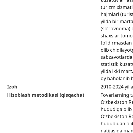
turizm xizmat
hajmlari (turis
yilda bir mar
(so‘rovnoma) o
shaxslar tomo
to‘ldirmasdan 
olib chiqilayo
sabzavotlardan
statistik kuzat
yilda ikki mart
oy baholanib b
Izoh
2010-2024 yill
Hisoblash metodikasi (qisqacha)
Tovarlarning t
Oʻzbekiston R
hududiga olib 
Oʻzbekiston R
hududidan olib
natijasida ma