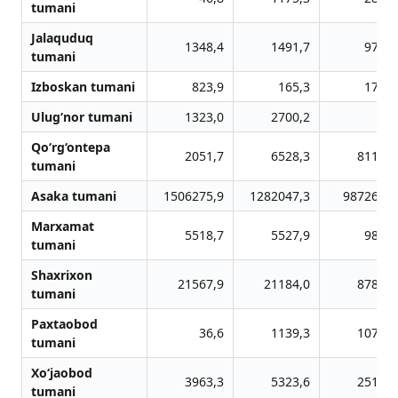
tumani
Jalaquduq
1348,4
1491,7
976,9
tumani
Izboskan tumani
823,9
165,3
177,1
Ulug‘nor tumani
1323,0
2700,2
0,0
Qo‘rg‘ontepa
2051,7
6528,3
8113,7
tumani
Asaka tumani
1506275,9
1282047,3
987266,0
Marxamat
5518,7
5527,9
986,6
tumani
Shaxrixon
21567,9
21184,0
8784,5
tumani
Paxtaobod
36,6
1139,3
1079,6
tumani
Xo‘jaobod
3963,3
5323,6
2512,8
tumani