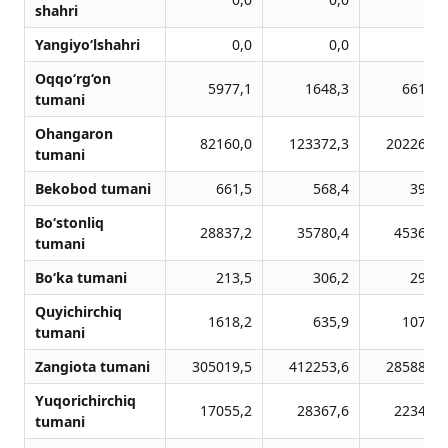
shahri
Yangiyo‘lshahri
0,0
0,0
0,0
Oqqo‘rg‘on
5977,1
1648,3
6611,7
tumani
Ohangaron
82160,0
123372,3
202260,6
tumani
Bekobod tumani
661,5
568,4
393,4
Bo‘stonliq
28837,2
35780,4
45360,8
tumani
Bo‘ka tumani
213,5
306,2
298,1
Quyichirchiq
1618,2
635,9
1077,9
tumani
Zangiota tumani
305019,5
412253,6
285888,2
Yuqorichirchiq
17055,2
28367,6
22342,8
tumani