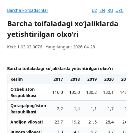
Barcha koʻrsatkichlar
UZ
EN
RU
UZC
Barcha toifaladagi xo‘jaliklarda
yetishtirilgan olxo‘ri
Kod: 1.03.03.0076 · Yangilangan: 2026-04-28
Barcha toifaladagi xo‘jaliklarda yetishtirilgan olxo‘ri
Kesim
2017
2018
2019
2020
2021
O‘zbekiston
116,0
135,0
130,2
130,1
143,6
Respublikasi
Qoraqalpog‘iston
2,2
1,4
1,1
1,7
1,6
Respublikasi
Andijon viloyati
23,7
19,2
21,5
28,4
24,0
Buxoro viloyati
3,3
4,1
9,7
9,7
12,6