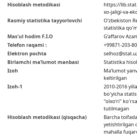
Hisoblash metodikasi
https://lib.sta
xo-jaligi-va-ek
Rasmiy statistika tayyorlovchi
O‘zbekiston Re
statistika qo'm
Mas'ul hodim F.I.O
G‘affarov Aza
Telefon raqami :
+99871-203-80
Elektron pochta
selhoz@stat.u
Birlamchi ma’lumot manbasi
Statistika hiso
Izoh
Ma’lumot yanv
keltirilgan
Izoh-1
2010-2016 yilla
bo'yicha stati
"olxo‘ri" ko'rs
tutilmagan
Hisoblash metodikasi (qisqacha)
Barcha toifadag
yetishtirilgan o
mahalla fuqaro