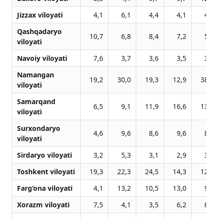
Jizzax viloyati
4,1
6,1
4,4
4,1
4,6
Qashqadaryo
10,7
6,8
8,4
7,2
5,1
viloyati
Navoiy viloyati
7,6
3,7
3,6
3,5
3,6
Namangan
19,2
30,0
19,3
12,9
38,5
viloyati
Samarqand
6,5
9,1
11,9
16,6
13,2
viloyati
Surxondaryo
4,6
9,6
8,6
9,6
8,5
viloyati
Sirdaryo viloyati
3,2
5,3
3,1
2,9
3,0
Toshkent viloyati
19,3
22,3
24,5
14,3
12,9
Farg‘ona viloyati
4,1
13,2
10,5
13,0
9,7
Xorazm viloyati
7,5
4,1
3,5
6,2
6,3