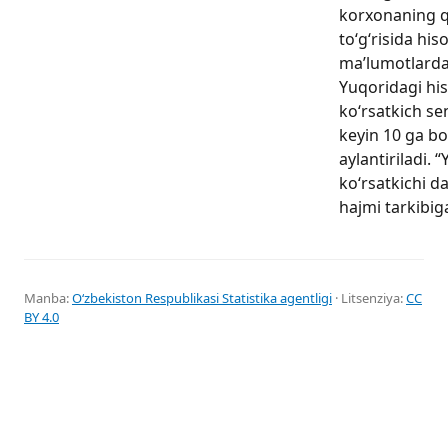
korxonaning qis
to‘g‘risida his
ma’lumotlarda
Yuqoridagi hi
ko‘rsatkich sen
keyin 10 ga bo
aylantiriladi. “
ko‘rsatkichi da
hajmi tarkibiga 
Manba:
Oʻzbekiston Respublikasi Statistika agentligi
· Litsenziya:
CC
BY 4.0