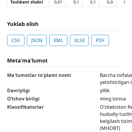
Toshkent shahri
0,01
0,1
0,1
0,0
0,0
Yuklab olish
CSV
JSON
XML
XLSX
PDF
Metaʼmaʼlumot
Ma'lumotlar to'plami nomi
Barcha toifalar
yetishtirilgan o
Davriyligi
yillik
O‘lchov birligi
ming tonna
Klassifikatorlar
O‘zbekiston R
hududiy tuzilma
belgilash tizim
(MHOBT)