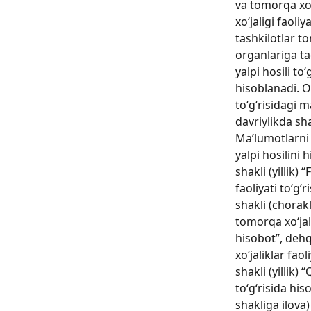
va tomorqa xo‘j
xo‘jaligi faoli
tashkilotlar t
organlariga ta
yalpi hosili to
hisoblanadi. Ol
to‘g‘risidagi m
davriylikda sha
Ma’lumotlarni s
yalpi hosilini 
shakli (yillik) 
faoliyati to‘g‘r
shakli (chorak
tomorqa xo‘jali
hisobot”, deh
xo‘jaliklar faol
shakli (yillik) 
to‘g‘risida his
shakliga ilova